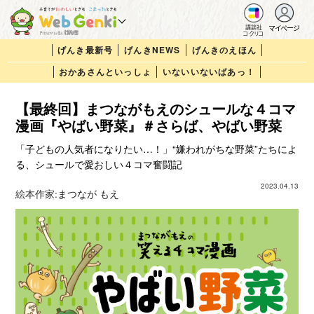
マイページ
講談社
コクリコ
げんき最新号
げんきNEWS
げんきのえほん
おかあさんといっしょ
いないいないばあっ！
【最終回】まつながもえのシュールな４コマ
漫画『やばい野菜』＃さらば、やばい野菜
「子どもの人気者になりたい…！」“嫌われがちな野菜”たちによ
る、シュールで愛おしい４コマ奮闘記
2023.04.13
絵本作家:
まつなが もえ