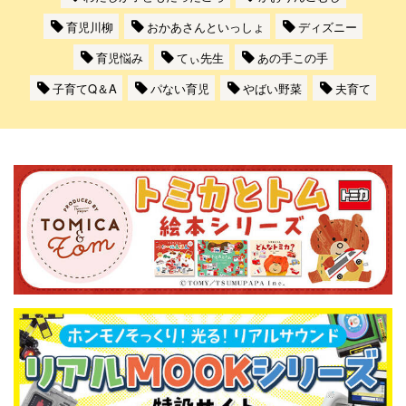
育児川柳
おかあさんといっしょ
ディズニー
育児悩み
てぃ先生
あの手この手
子育てQ＆A
パない育児
やばい野菜
夫育て