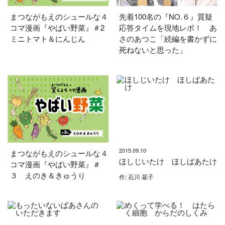
まつながもえのシュールな４
先着100名の『NO.６』質疑
コマ漫画『やばい野菜』＃2
応答タイムを現地レポ！ あ
ミニトマト＆にんじん
さのあつこ「続編を書かずに
死ねないと思った」
2015.09.10
まつながもえのシュールな４
ほしじいたけ ほしばあたけ
コマ漫画『やばい野菜』＃
３ えのき＆きゅうり
作: 石川 基子