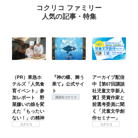
コクリコ ファミリー
人気の記事・特集
ル
（PR）東急ホ
『神の蝶、舞う
アーカイブ配信
仙
テルズ「人気食
果て』公式サイ
中【第67回講談
地
育イベント」参
ト
社児童文学新人
暖
加レポート 野
賞】受賞作家と
こ
講談社コクリコ
菜嫌いの娘を変
前選考委員に聞
て
えた「もったい
く「児童文学創
ない！」の精神
作セミナー」
コクリコ
コクリコ