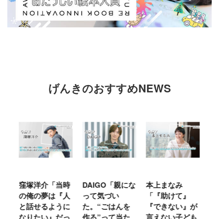
げんきのおすすめNEWS
窪塚洋介「当時
DAIGO「親にな
本上まなみ
千
る
の俺の夢は『人
って気づい
「『助けて』
育
ミ
と話せるように
た。“ごはんを
『できない』が
ヤ
」
なりたい』だっ
作る”って当た
言えない子ども
る