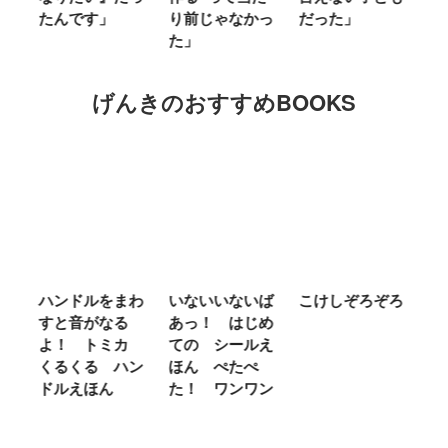
たんです」
り前じゃなかっ
だった」
た
た」
げんきのおすすめBOOKS
ム
ハンドルをまわ
いないいないば
こけしぞろぞろ
Ｍ
せ
すと音がなる
あっ！ はじめ
Ｌ
ほ
よ！ トミカ
ての シールえ
Ｍ
くるくる ハン
ほん ぺたぺ
し
ドルえほん
た！ ワンワン
に