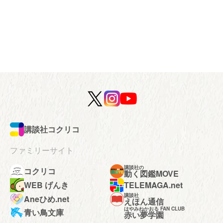
講談社コクリコ
ファミリーサイト
講談社の
コクリコ
動く図鑑MOVE
WEB げんき
TELEMAGA.net
講談社
Aneひめ.net
えほん通信
はやみねかおる FAN CLUB
青い鳥文庫
赤い夢学園