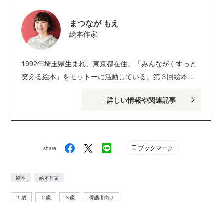
まつなが もえ
絵本作家
1992年埼玉県生まれ、東京都在住。「みんながくすっと
笑える絵本」をモットーに活動している。第３回絵本塾
カレッジ創作絵本コンクールにて『はにわくん』が大賞
詳しい情報や関連記事
を受賞し、出版（絵本塾出版）。第10回MOE創作絵本グ
ランプリにてグランプリ受賞、『からっぽのにくまん』
を出版（白泉社）するなど、精力的に活動を続ける。そ
の他『てんぷら ぱちぱち』（講談社）、『かっぱまきく
ブックマーク
share
ださい‼』（小学館）、『ふしぎな みけねこびん』（文／
きむらゆういち、世界文化社）、『スナックこども』
絵本
絵本作家
（作／令丈ヒロ子、理論社）など著書多数。
１歳
２歳
３歳
保護者向け