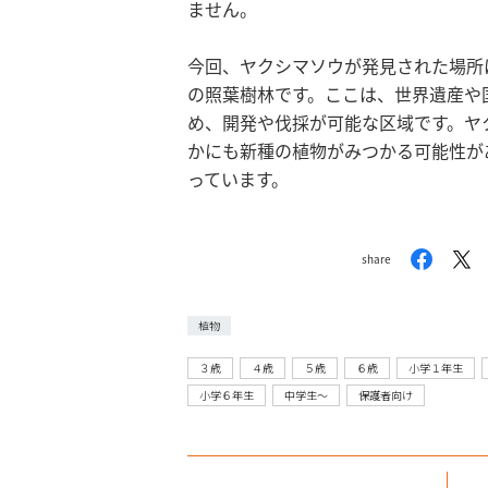
ません。
今回、ヤクシマソウが発見された場所は
の照葉樹林です。ここは、世界遺産や
め、開発や伐採が可能な区域です。ヤ
かにも新種の植物がみつかる可能性が
っています。
share
植物
３歳
４歳
５歳
６歳
小学１年生
小学６年生
中学生〜
保護者向け