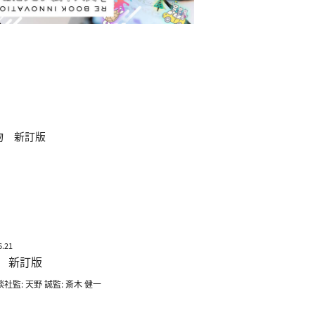
6.21
 新訂版
談社監: 天野 誠監: 斎木 健一