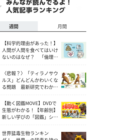
週間
月間
【科学的理由があった！】
人間が人間を食べてはいけ
ないのはなぜ？ 「倫理
的・社会的な問題」以外の
説明とは
〈悲報？〉「ティラノサウ
ルス」どんどんかわいくな
る問題 最新研究でわかっ
たティラノサウルスの本当
の姿
【動く図鑑MOVE】DVDで
生態がわかる！【年齢別】
新しい学びの「図鑑」シリ
ーズ
世界猛毒生物ランキン
グ！ 世界一の猛毒を持つ