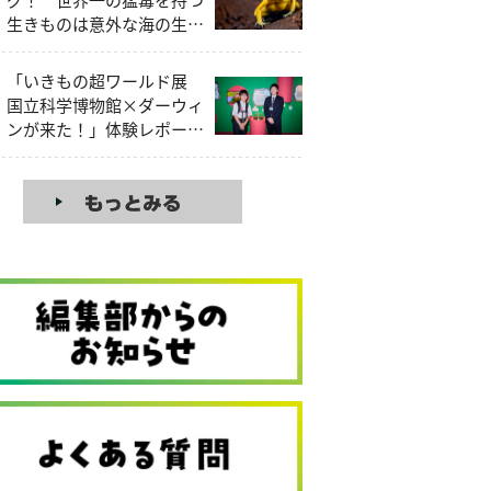
生きものは意外な海の生き
もの!?
「いきもの超ワールド展
国立科学博物館×ダーウィ
ンが来た！」体験レポー
ト！見どころを昆虫大好き
中学生研究員が解説