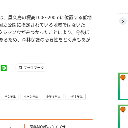
、屋久島の標高100～200mに位置する低地
5
国立公園に指定されている地域ではないた
クシマソウがみつかったことにより、今後ほ
あるため、森林保護の必要性をとく声もあが
ブックマーク
小学２年生
小学３年生
小学４年生
小学５年生
図鑑MOVEのクイズサ