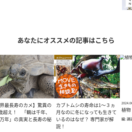
あなたにオススメの記事はこちら
2024.0
界最長寿のカメ】驚異の
カブトムシの寿命は1〜３ヵ
植物
0歳超え！ 「鶴は千年、
月なのに冬になっても生きて
万年」の真実と長寿の秘
いるのはなぜ？ 専門家が解
編: 講
説！