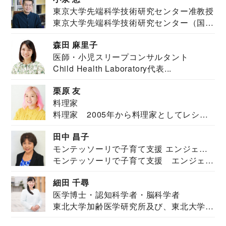
東京大学先端科学技術研究センター准教授
東京大学先端科学技術研究センター（国際
安全保障構想...
森田 麻里子
医師・小児スリープコンサルタント
Child Health Laboratory代表...
栗原 友
料理家
料理家 2005年から料理家としてレシピ
を紹介。東...
田中 昌子
モンテッソーリで子育て支援 エンジェル
モンテッソーリで子育て支援 エンジェル
ズハウス研究所所長
ズハウス研究...
細田 千尋
医学博士・認知科学者・脳科学者
東北大学加齢医学研究所及び、東北大学大
学院情報科学...