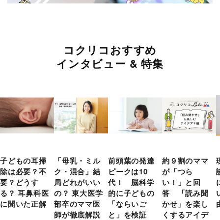
コクリコおすすめ
インタビュー & 特集
子どもの耳掃
「母乳・ミル
前頭葉の発達
約９割のママ
除は必要？不
ク・混合」結
ピークは10
が「つら
要？どうす
局どれがいい
代！ 脳科学
い！」と回
る？ 耳鼻科医
の？ 東大医学
的に子どもの
答 「読み聞
に聞いた正解
部卒のママ医
「ならいご
かせ」を楽し
師が徹底解説
と」を検証
くするアイデ