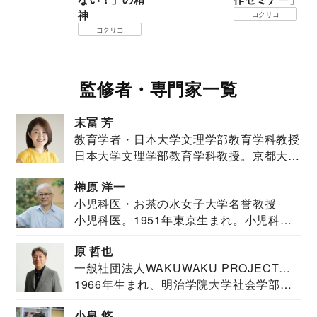
神
コクリコ
コクリコ
監修者・専門家一覧
末冨 芳
教育学者・日本大学文理学部教育学科教授
日本大学文理学部教育学科教授。京都大学
教育学部卒業...
榊原 洋一
小児科医・お茶の水女子大学名誉教授
小児科医。1951年東京生まれ。小児科
医。東京大学...
原 哲也
一般社団法人WAKUWAKU PROJECT
1966年生まれ、明治学院大学社会学部福
JAPAN代表・言語聴覚士・社会福祉士
祉学科卒業...
小泉 悠