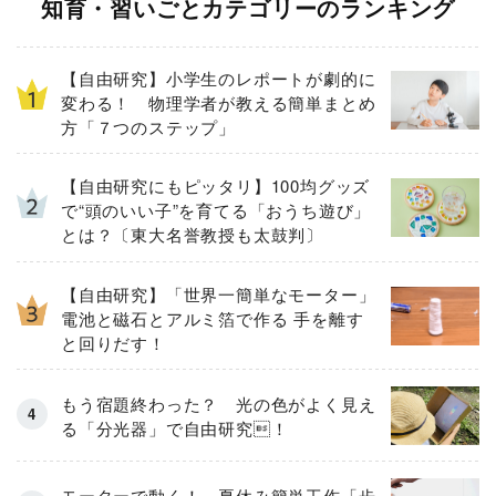
知育・習いごとカテゴリーのランキング
【自由研究】小学生のレポートが劇的に
変わる！ 物理学者が教える簡単まとめ
方「７つのステップ」
【自由研究にもピッタリ】100均グッズ
で“頭のいい子”を育てる「おうち遊び」
とは？〔東大名誉教授も太鼓判〕
【自由研究】「世界一簡単なモーター」
電池と磁石とアルミ箔で作る 手を離す
と回りだす！
もう宿題終わった？ 光の色がよく見え
る「分光器」で自由研究！
モーターで動く！ 夏休み簡単工作「歩