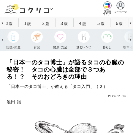
マイページ
講談社
コクリコ
0
1
2
3
4
5
6
歳
歳
歳
歳
歳
歳
歳
妊娠・出産
育児
健康・安全
食とレシピ
暮らし
絵本・
「日本一のタコ博士」が語るタコの心臓の
秘密！ タコの心臓は全部で３つあ
る！？ そのおどろきの理由
「日本一のタコ博士」が教える「タコ入門」（２）
2024.11.15
池田 譲