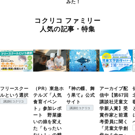
みた！
コクリコ ファミリー
人気の記事・特集
フリースクー
（PR）東急ホ
『神の蝶、舞
アーカイブ配
ルという選択
テルズ「人気
う果て』公式
信中【第67回
食育イベン
サイト
講談社児童文
講談社コクリコ
ト」参加レポ
学新人賞】受
講談社コクリコ
ート 野菜嫌
賞作家と前選
いの娘を変え
考委員に聞く
た「もったい
「児童文学創
ない！」の精
作セミナー」