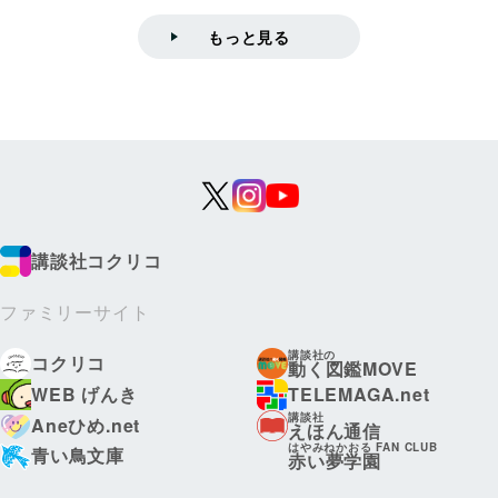
もっと見る
講談社コクリコ
ファミリーサイト
講談社の
コクリコ
動く図鑑MOVE
WEB げんき
TELEMAGA.net
講談社
Aneひめ.net
えほん通信
はやみねかおる FAN CLUB
青い鳥文庫
赤い夢学園