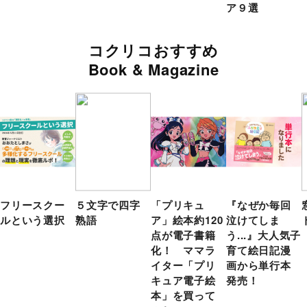
ア９選
コクリコおすすめ
Book & Magazine
フリースクー
５文字で四字
「プリキュ
『なぜか毎回
ルという選択
熟語
ア」絵本約120
泣けてしま
点が電子書籍
う...』大人気子
化！ ママラ
育て絵日記漫
イター「プリ
画から単行本
キュア電子絵
発売！
本」を買って