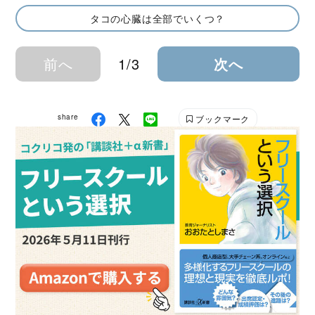
タコの心臓は全部でいくつ？
前へ
1/3
次へ
share
ブックマーク