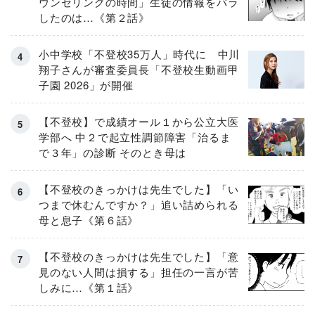
ウンセリングの時間」生徒の情報をバラ
したのは…《第２話》
小中学校「不登校35万人」時代に 中川
翔子さんが審査委員長「不登校生動画甲
子園 2026」が開催
【不登校】で成績オール１から公立大医
学部へ 中２で起立性調節障害「治るま
で３年」の診断 そのとき母は
【不登校のきっかけは先生でした】「い
つまで休むんですか？」追い詰められる
母と息子《第６話》
【不登校のきっかけは先生でした】「意
見のない人間は損する」担任の一言が苦
しみに…《第１話》