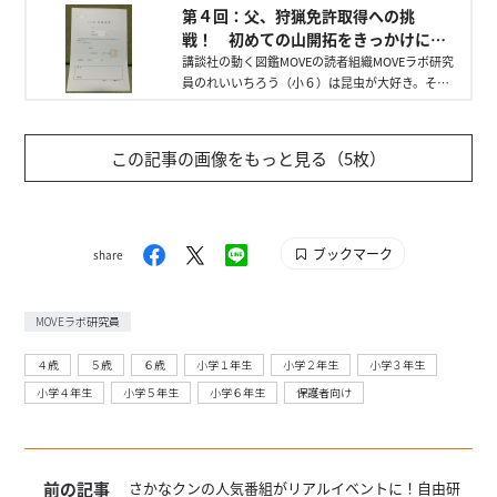
は山での出会いをクローズアップ！
第４回：父、狩猟免許取得への挑
戦！ 初めての山開拓をきっかけに
「新たな世界へ誘われる」の巻
講談社の動く図鑑MOVEの読者組織MOVEラボ研究
員のれいいちろう（小６）は昆虫が大好き。そん
な息子のために父が「山」を購入！ 孤軍奮闘す
る山開拓を数回に分けてレポートします。第４回
は父の狩猟免許取得についてを報告します。
この記事の画像をもっと見る（5枚）
ブックマーク
share
MOVEラボ研究員
４歳
５歳
６歳
小学１年生
小学２年生
小学３年生
小学４年生
小学５年生
小学６年生
保護者向け
前の記事
さかなクンの人気番組がリアルイベントに！自由研