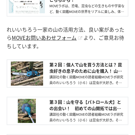
MOVEラボは、恐竜、昆虫などの生きものや宇宙な
ど、動く図鑑MOVEの世界をリアルに楽しみ、体験
し、その結果を読者のみなさんに向かって発信す
る研究所（＝読者組織）です。
れいいちろう一家の山の活用方法、良い案があった
ら
MOVEお問いあわせフォーム
より、ご意見お待
ちしています。
第２回：個人で山を買う方法とは？ 昆
虫好きの息子のために山を購入！ 山開
拓は初めてづくし！
講談社の動く図鑑MOVEの読者組織MOVEラボ研究
員のれいいちろう（小６）は昆虫が大好き。そん
な息子のために父が「山」を購入！ 孤軍奮闘す
る山開拓を数回に分けてレポートします。第２回
は山購入のための手続き、初めてのギア、見つけ
第３回：山を守る【パトロール犬】と
た生きものについてお伝えします！
の出会い！ 初めての山開拓では出会
いもたくさん！
講談社の動く図鑑MOVEの読者組織MOVEラボ研究
員のれいいちろう（小６）は昆虫が大好き。そん
な息子のために父が「山」を購入！ 孤軍奮闘す
る山開拓を数回に分けてレポートします。第３回