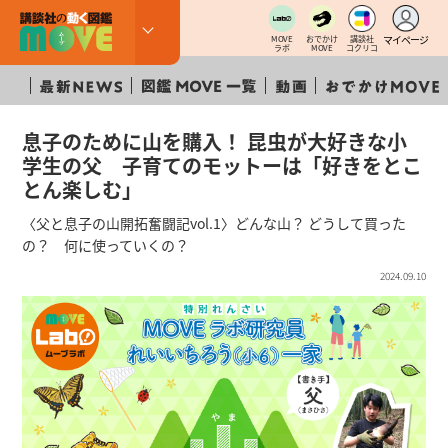
マイページ
MOVE
おでかけ
講談社
ラボ
MOVE
コクリコ
息子のために山を購入！ 昆虫が大好きな小
学生の父 子育てのモットーは「好きをとこ
とん楽しむ」
〈父と息子の山開拓奮闘記vol.1〉どんな山？ どうして買った
の？ 何に使っていくの？
2024.09.10