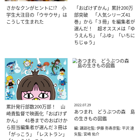
さかなクンがヒントに!? 小
「おばけずかん」累計200万
学生大注目の「ウサウサ」は
部突破 「人気シリーズ41
こうして生まれた
巻」から「３冊」を編集者が
選んだ！ 超オススメは「ゆ
うえんち」「ふゆ」「いちに
ちじゅう」
2022.07.29
累計発行部数200万部！ 山
あつまれ どうぶつの森 島
崎貴監督で映画化「おばけず
の生きもの図鑑
かん」 41巻までのおばけか
ら担当編集者が選んだ３冊は
編: 講談社監: 伊藤 弥寿彦監: 平沢 達
「がっこう」「レストラン」
矢監: 宮崎 佑介