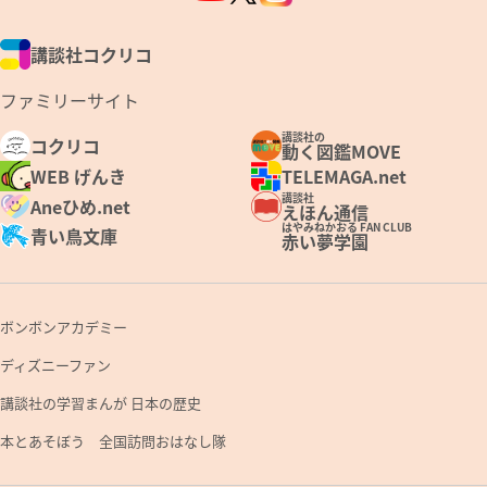
講談社コクリコ
ファミリーサイト
講談社の
コクリコ
動く図鑑MOVE
WEB げんき
TELEMAGA.net
講談社
Aneひめ.net
えほん通信
はやみねかおる FAN CLUB
青い鳥文庫
赤い夢学園
ボンボンアカデミー
ディズニーファン
講談社の学習まんが 日本の歴史
本とあそぼう 全国訪問おはなし隊