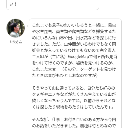
い！
これまでも息子のれいいちろうと一緒に、昆虫
や水生昆虫、両生類や爬虫類などを採集するた
めにいろんな山林や田、用水路などを探しに行
お父さん
きました。ただ、虫仲間がいるわけでもなく同
好会とか入っているわけでもないので完全素人
二人組が（主に私）GoogleMapで何ヵ所も見当
をつけて行くのですが、場所を見つけるのが、
これまた大変！（その分、ターゲットを見つけ
たときは喜びもひとしおなのですが）
そうやって山に通っていると、自分たち好みの
クヌギやエノキなどがたくさん生えている山が
欲しくなっちゃうんですね。以前からそれとな
くは探したり現地をみたりはしていたんです。
そんな折、仕事上お付き合いのある方から今回
のお話をいただきました。樹種は竹と杉なので