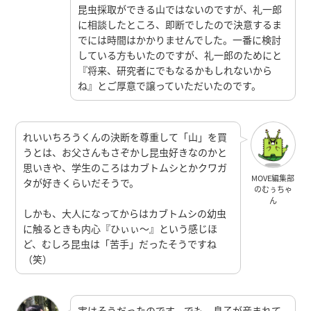
昆虫採取ができる山ではないのですが、礼一郎
に相談したところ、即断でしたので決意するま
でには時間はかかりませんでした。一番に検討
している方もいたのですが、礼一郎のためにと
『将来、研究者にでもなるかもしれないから
ね』とご厚意で譲っていただいたのです。
れいいちろうくんの決断を尊重して「山」を買
うとは、お父さんもさぞかし昆虫好きなのかと
思いきや、学生のころはカブトムシとかクワガ
MOVE編集部
タが好きくらいだそうで。
のむぅちゃ
ん
しかも、大人になってからはカブトムシの幼虫
に触るときも内心『ひぃぃ～』という感じほ
ど、むしろ昆虫は「苦手」だったそうですね
（笑）
実はそうだったのです。でも、息子が産まれて