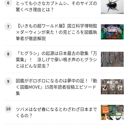
とっても小さなカブトムシ、そのサイズの
驚くべき理由とは？
【いきもの超ワールド展】国立科学博物館
×ダーウィンが来た！の見どころを図鑑執
筆者が徹底解説
「ヒグラシ」の起源は日本最古の歌集「万
葉集」！ 涼しげで儚い鳴き声のヒグラシ
とはどんな昆虫？
図鑑がボロボロになるのは夢中の証！『動
く図鑑MOVE』15周年読者投稿エピソード
集
ツバメはなぜ春になるとわざわざ日本まで
くるの？