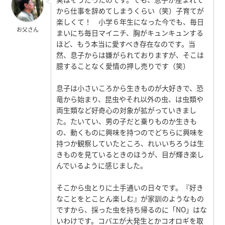
から仕事を辞めてしまうくらい（笑）子育てが
楽しくて！ 小学６年生になった今でも、毎日
お父さん
まいにち毎日マイニチ、胸がキュンキュンする
ほど、もう本当に愛すべき存在なのです。当
然、息子からは嫌がられておりますが、そこは
臆することなく愛情の押し売りです（笑）
息子は小さいころから生きものが大好きで、恐
竜から始まり、昆虫やそれ以外の虫、は虫類や
両生類など好奇心の対象が拡がっていきまし
た。たいてい、男の子だと乗りものか生きも
の、動くものに興味を持つのでどちらに興味を
持つか観察していたところ、れいいちろうは生
きものを見ているときのほうが、目が輝き楽し
んでいるように感じました。
そこから虫とりに土手通いの日々です。『好き
なことをとことん楽しむ』が家訓のようなもの
ですから、採った虫を持ち帰るのに「NO」はな
いわけです。コバエが大発生とかコオロギを取