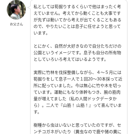
私としては筍掘りするくらいで他はまったく考
えていません。考えてから動くことも大事です
が先ずは動いてから考えが出てくることもある
お父さん
ので、やりたいことは息子に任せようと思って
います。
とにかく、自然が大好きなので自分たちだけの
公園というイメージです。息子も自分の所有物
としていろいろ考えてはいるようです。
実際に竹林を伐採整備しながら、４～５月には
筍掘りをして息子一人で１回20～30本採って近
所に配っていました。今は無心に竹や木を切っ
ています。運動にもなり体幹もつき、腕の筋肉
量が増えてました（私の人間ドックデータか
ら）。二人で『山筋！ 山筋！』って喜んでいま
す。
樹種から虫はいないと思っていたのですが、セ
ンチコガネがいたり（糞虫なので鹿や猪の糞に