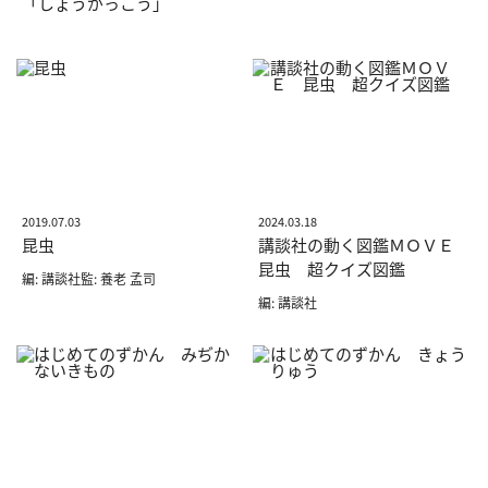
「しょうがっこう」
2019.07.03
2024.03.18
昆虫
講談社の動く図鑑ＭＯＶＥ
昆虫 超クイズ図鑑
編: 講談社監: 養老 孟司
編: 講談社