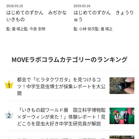
2018.03.15
2019.03.16
はじめてのずかん みぢかな
はじめてのずかん きょうり
いきもの
ゅう
監: 瀧 靖之監: 今泉 忠明
監: 小林 快次監: 瀧 靖之
MOVEラボコラムカテゴリーのランキング
都会で「ヒラタクワガタ」を見つけるコ
ツ！中学生昆虫博士が採集レポートを大公
開
「いきもの超ワールド展 国立科学博物館
×ダーウィンが来た！」体験レポート！見
どころを昆虫大好き中学生研究員が解説