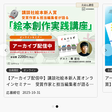
えほん通信
会員限定
オンライン
会
【アーカイブ配信中】講談社絵本新人賞オンラ
ア
インセミナー 受賞作家と担当編集者が語る
賞
「絵本創作実践講座」
作
応募締切
2025-10-31