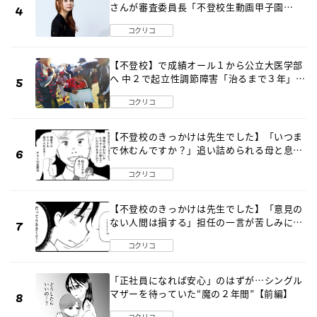
さんが審査委員長「不登校生動画甲子園
2026」が開催
コクリコ
【不登校】で成績オール１から公立大医学部
へ 中２で起立性調節障害「治るまで３年」の
診断 そのとき母は
コクリコ
【不登校のきっかけは先生でした】「いつま
で休むんですか？」追い詰められる母と息子
《第６話》
コクリコ
【不登校のきっかけは先生でした】「意見の
ない人間は損する」担任の一言が苦しみに…
《第１話》
コクリコ
「正社員になれば安心」のはずが…シングル
マザーを待っていた“魔の２年間”【前編】
コクリコ