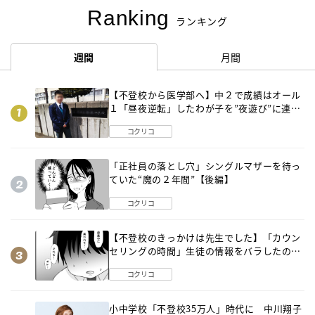
Ranking
ランキング
週間
月間
【不登校から医学部へ】中２で成績はオール
１「昼夜逆転」したわが子を”夜遊び”に連れ
出した母の気づき
コクリコ
「正社員の落とし穴」シングルマザーを待っ
ていた“魔の２年間”【後編】
コクリコ
【不登校のきっかけは先生でした】「カウン
セリングの時間」生徒の情報をバラしたの
は…《第２話》
コクリコ
小中学校「不登校35万人」時代に 中川翔子