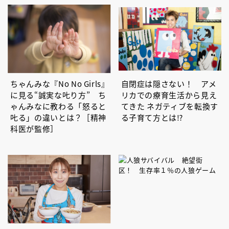
ちゃんみな『No No Girls』
自閉症は隠さない！ アメ
に見る“誠実な𠮟り方” ち
リカでの療育生活から見え
ゃんみなに教わる「怒ると
てきた ネガティブを転換す
𠮟る」の違いとは？［精神
る子育て方とは⁉
科医が監修］