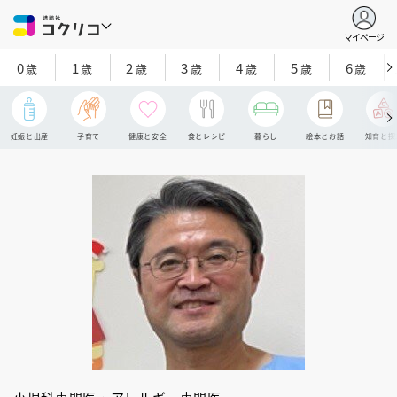
マイページ
0
1
2
3
4
5
6
歳
歳
歳
歳
歳
歳
歳
妊娠と出産
子育て
健康と安全
食とレシピ
暮らし
絵本とお話
知育と探