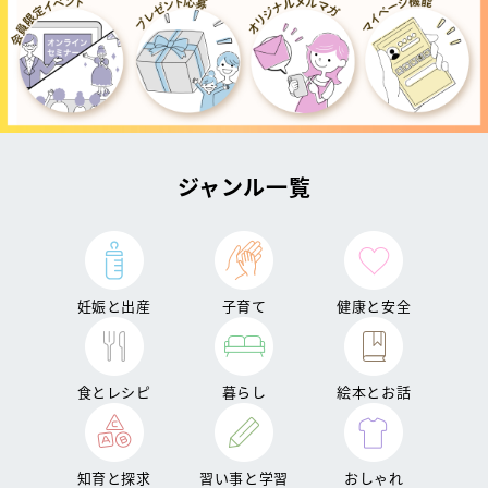
ジャンル一覧
妊娠と出産
子育て
健康と安全
食とレシピ
暮らし
絵本とお話
知育と探求
習い事と学習
おしゃれ