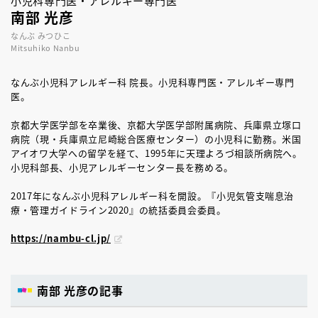
小児科専門医・アレルギー専門医
南部 光彦
なんぶ みつひこ
Mitsuhiko Nanbu
なんぶ小児科アレルギー科 院長。小児科専門医・アレルギー専門
医。
京都大学医学部を卒業後、京都大学医学部附属病院、兵庫県立塚口
病院（現・兵庫県立尼崎総合医療センター）の小児科に勤務。米国
アイオワ大学への留学を経て、1995年に天理よろづ相談所病院へ。
小児科部長、小児アレルギーセンター長を務める。
2017年になんぶ小児科アレルギー科を開設。『小児気管支喘息治
療・管理ガイドライン2020』の統括委員会委員。
https://nambu-cl.jp/
南部 光彦の記事