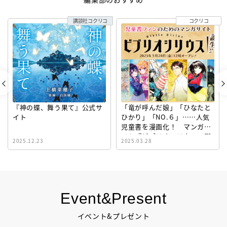
講談社コクリコ
コクリコ
『神の蝶、舞う果て』公式サ
「竜が呼んだ娘」「ひなたと
イト
ひかり」「NO.６」……人気
児童書を漫画化！ マンガサ
イト『ビブリオシリウス』誕
2025.12.23
2025.03.28
生！
Event&Present
イベント&プレゼント