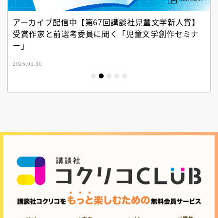
アーカイブ配信中【第67回講談社児童文学新人賞】
受賞作家と前選考委員に聞く「児童文学創作セミナ
ー」
2026.01.30