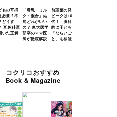
どもの耳掃
「母乳・ミル
前頭葉の発達
約９割のママ
現役
は必要？不
ク・混合」結
ピークは10
が「つら
談員
？どうす
局どれがいい
代！ 脳科学
い！」と回
に偏
？ 耳鼻科医
の？ 東大医学
的に子どもの
答 「読み聞
い」
聞いた正解
部卒のママ医
「ならいご
かせ」を楽し
由
師が徹底解説
と」を検証
くするアイデ
ア９選
コクリコおすすめ
Book & Magazine