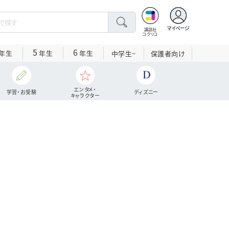
マイページ
講談社
コクリコ
5
6
年生
年生
年生
中学生~
保護者向け
エンタメ・
学習・お受験
ディズニー
キャラクター