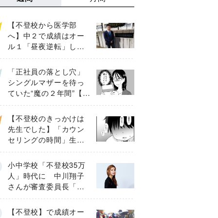
【不登校から医学部
へ】中２で成績はオー
ル１「昼夜逆転」した
わが子を”夜遊び”に連れ
出した母の気づき
「正社員の落とし穴」
シングルマザーを待っ
ていた“魔の２年間”【後
編】
【不登校のきっかけは
先生でした】「カウン
セリングの時間」生徒
の情報をバラしたの
は…《第２話》
小中学校「不登校35万
人」時代に 中川翔子
さんが審査委員長「不
登校生動画甲子園
2026」が開催
【不登校】で成績オー