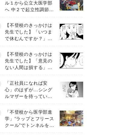
ル１から公立大医学部
へ 中２で起立性調節障
害「治るまで３年」の
診断 そのとき母は
【不登校のきっかけは
先生でした】「いつま
で休むんですか？」追
い詰められる母と息子
《第６話》
【不登校のきっかけは
先生でした】「意見の
ない人間は損する」担
任の一言が苦しみに…
《第１話》
「正社員になれば安
心」のはずが…シング
ルマザーを待ってい
た“魔の２年間”【前編】
「不登校から医学部進
学」“ラップとフリース
クール”でトンネルを脱
して高校受験へ〔元野