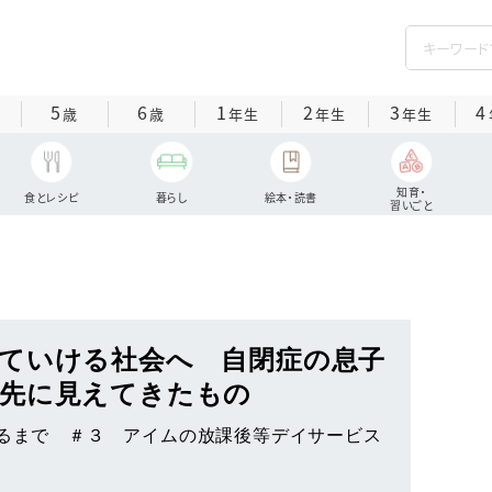
5
6
1
2
3
4
歳
歳
年生
年生
年生
知育・
食とレシピ
暮らし
絵本・読書
習いごと
ていける社会へ 自閉症の息子
先に見えてきたもの
なるまで ＃３ アイムの放課後等デイサービス