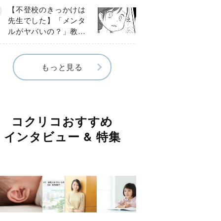
球少年の実話〕
【不登校のきっかけは
先生でした】「メンタ
ルがヤバいの？」教室
で始まった悪ふざけ
《第３話》
もっと見る
コクリコおすすめ
インタビュー & 特集