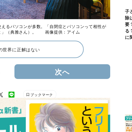
子
除
要
使えるパソコンが多数。「自閉症とパソコンって相性が
る
よ」（典雅さん）。 画像提供：アイム
に
の世界に正解はない
3
次へ
ブックマーク