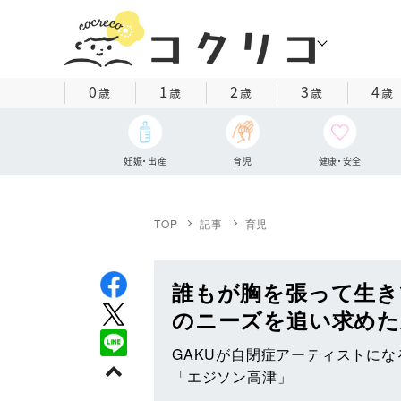
0
1
2
3
4
歳
歳
歳
歳
歳
妊娠・出産
育児
健康・安全
TOP
記事
育児
誰もが胸を張って生き
のニーズを追い求めた
GAKUが自閉症アーティストに
「エジソン高津」