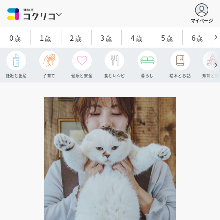
マイページ
0
1
2
3
4
5
6
歳
歳
歳
歳
歳
歳
歳
妊娠と出産
子育て
健康と安全
食とレシピ
暮らし
絵本とお話
知育と探