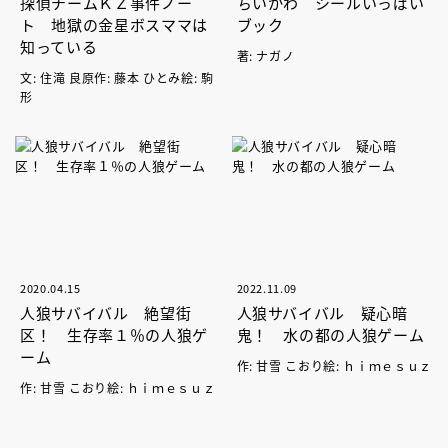
探偵チームＫＺ事件ノー
ちいかわ シールいっぱい
ト 地獄の金星ボスママは
ブック
知っている
著: ナガノ
文: 住滝 良原作: 藤本 ひとみ絵: 駒
形
2020.04.15
2022.11.09
人狼サバイバル 絶望街
人狼サバイバル 疑心暗
区！ 生存率１％の人狼ゲ
鬼！ 水の都の人狼ゲーム
ーム
作: 甘雪 こおり絵: ｈｉｍｅｓｕｚ
作: 甘雪 こおり絵: ｈｉｍｅｓｕｚ