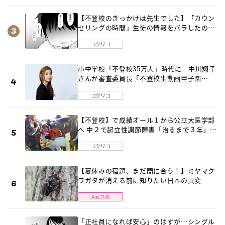
【不登校のきっかけは先生でした】「カウン
セリングの時間」生徒の情報をバラしたの
は…《第２話》
コクリコ
小中学校「不登校35万人」時代に 中川翔子
さんが審査委員長「不登校生動画甲子園
2026」が開催
コクリコ
【不登校】で成績オール１から公立大医学部
へ 中２で起立性調節障害「治るまで３年」の
診断 そのとき母は
コクリコ
【夏休みの宿題、まだ間に合う！】ミヤマク
ワガタが消える前に知りたい日本の異変
Aneひめ
「正社員になれば安心」のはずが…シングル