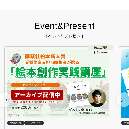
Event&Present
イベント&プレゼント
えほん通信
会員限定
オンライン
会