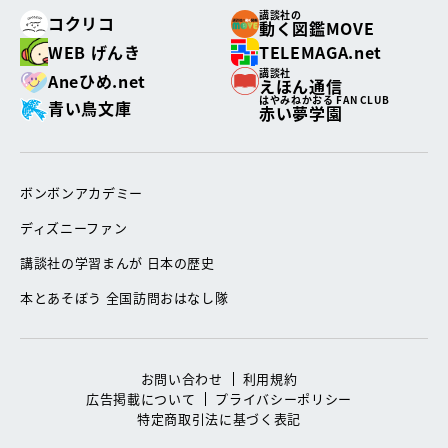
講談社の
コクリコ
動く図鑑MOVE
WEB げんき
TELEMAGA.net
講談社
Aneひめ.net
えほん通信
はやみねかおる FAN CLUB
青い鳥文庫
赤い夢学園
ボンボンアカデミー
ディズニーファン
講談社の学習まんが 日本の歴史
本とあそぼう 全国訪問おはなし隊
お問い合わせ
利用規約
広告掲載について
プライバシーポリシー
特定商取引法に基づく表記