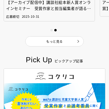
【アーカイブ配信中】講談社絵本新人賞オンラ
ア
インセミナー 受賞作家と担当編集者が語る
賞
「絵本創作実践講座」
作
応募締切
2025-10-31
もっと見る
Pick Up
ピックアップ記事