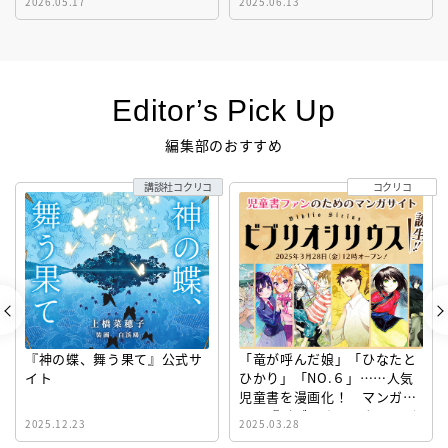
2026.05.17
2025.06.13
Editor’s Pick Up
編集部のおすすめ
講談社コクリコ
コクリコ
『神の蝶、舞う果て』公式サ
「竜が呼んだ娘」「ひなたと
イト
ひかり」「NO.６」……人気
児童書を漫画化！ マンガサ
イト『ビブリオシリウス』誕
2025.12.23
2025.03.28
生！