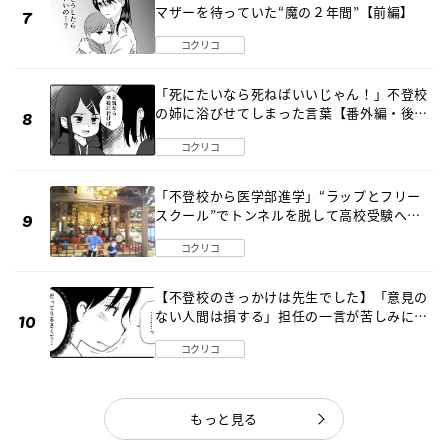
マザーを待っていた“魔の２年間”【前編】
コクリコ
「死にたいなら死ねばいいじゃん！」不登校
の姉に浴びせてしまった言葉【番外編・後
編】
コクリコ
「不登校から医学部進学」“ラップとフリー
スクール”でトンネルを脱して高校受験へ
〔元野球少年の実話〕
コクリコ
【不登校のきっかけは先生でした】「意見の
ない人間は損する」担任の一言が苦しみに…
《第１話》
コクリコ
もっと見る