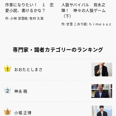
作家になりたい！ １ 恋
人狼サバイバル 背水之
愛小説、書けるかな？
陣！ 神々の人狼ゲーム
（下）
作: 小林 深雪絵: 牧村 久実
作: 甘雪 こおり絵: ｈｉｍｅｓｕｚ
専門家・識者カテゴリーのランキング
おおたとしまさ
神永 曉
小堀 正博