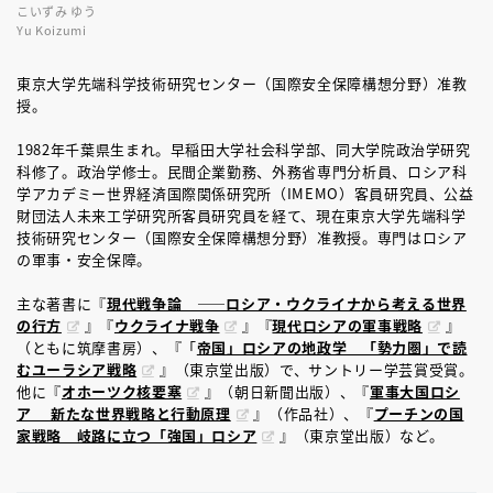
こいずみ ゆう
Yu Koizumi
東京大学先端科学技術研究センター（国際安全保障構想分野）准教
授。
1982年千葉県生まれ。早稲田大学社会科学部、同大学院政治学研究
科修了。政治学修士。民間企業勤務、外務省専門分析員、ロシア科
学アカデミー世界経済国際関係研究所（IMEMO）客員研究員、公益
財団法人未来工学研究所客員研究員を経て、現在東京大学先端科学
技術研究センター（国際安全保障構想分野）准教授。専門はロシア
の軍事・安全保障。
主な著書に『
現代戦争論 ――ロシア・ウクライナから考える世界
の行方
』『
ウクライナ戦争
』『
現代ロシアの軍事戦略
』
（ともに筑摩書房）、『「
帝国」ロシアの地政学 「勢力圏」で読
むユーラシア戦略
』（東京堂出版）で、サントリー学芸賞受賞。
他に『
オホーツク核要塞
』（朝日新聞出版）、『
軍事大国ロシ
ア 新たな世界戦略と行動原理
』（作品社）、『
プーチンの国
家戦略 岐路に立つ「強国」ロシア
』（東京堂出版）など。