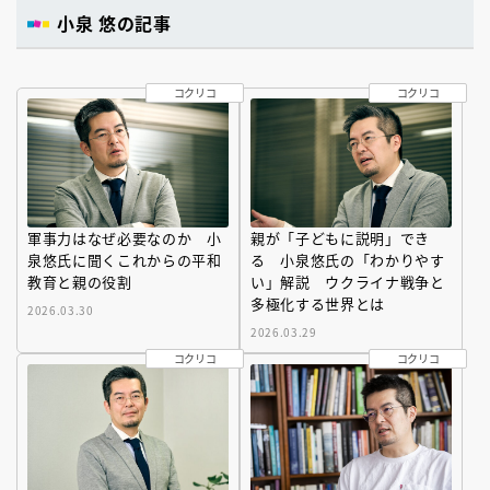
小泉 悠の記事
コクリコ
コクリコ
軍事力はなぜ必要なのか 小
親が「子どもに説明」でき
泉悠氏に聞くこれからの平和
る 小泉悠氏の「わかりやす
教育と親の役割
い」解説 ウクライナ戦争と
多極化する世界とは
2026.03.30
2026.03.29
コクリコ
コクリコ