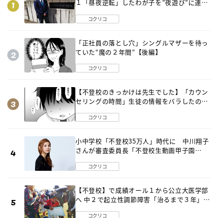
１「昼夜逆転」したわが子を”夜遊び”に連れ
出した母の気づき
コクリコ
「正社員の落とし穴」シングルマザーを待っ
ていた“魔の２年間”【後編】
コクリコ
【不登校のきっかけは先生でした】「カウン
セリングの時間」生徒の情報をバラしたの
は…《第２話》
コクリコ
小中学校「不登校35万人」時代に 中川翔子
さんが審査委員長「不登校生動画甲子園
2026」が開催
コクリコ
【不登校】で成績オール１から公立大医学部
へ 中２で起立性調節障害「治るまで３年」の
診断 そのとき母は
コクリコ