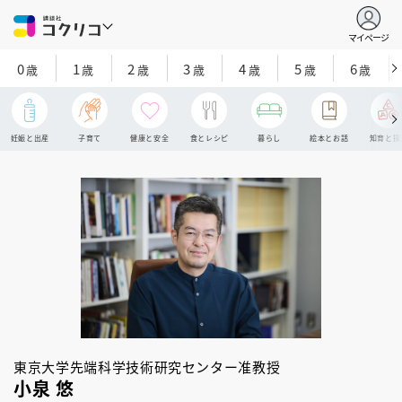
マイページ
0
1
2
3
4
5
6
歳
歳
歳
歳
歳
歳
歳
妊娠と出産
子育て
健康と安全
食とレシピ
暮らし
絵本とお話
知育と探
東京大学先端科学技術研究センター准教授
小泉 悠