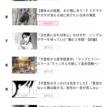
【夏休みの宿題、まだ間に合う！】ミヤマク
ワガタが消える前に知りたい日本の異変
Aneひめ
「正社員になれば安心」のはずが…シングル
マザーを待っていた“魔の２年間”【前編】
コクリコ
「不登校から医学部進学」“ラップとフリー
スクール”でトンネルを脱して高校受験へ
〔元野球少年の実話〕
コクリコ
【不登校のきっかけは先生でした】「意見の
ない人間は損する」担任の一言が苦しみに…
《第１話》
コクリコ