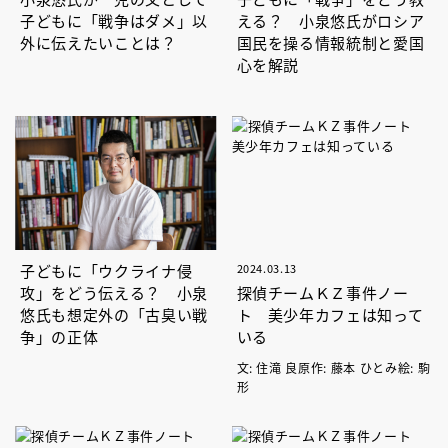
子どもに「戦争はダメ」以
える？ 小泉悠氏がロシア
外に伝えたいことは？
国民を操る情報統制と愛国
心を解説
子どもに「ウクライナ侵
2024.03.13
攻」をどう伝える？ 小泉
探偵チームＫＺ事件ノー
悠氏も想定外の「古臭い戦
ト 美少年カフェは知って
争」の正体
いる
文: 住滝 良原作: 藤本 ひとみ絵: 駒
形