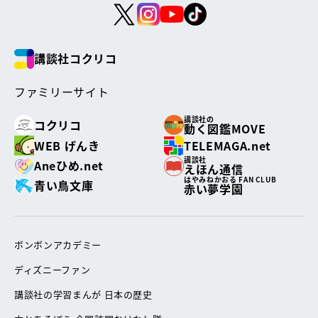
講談社コクリコ
ファミリーサイト
講談社の
コクリコ
動く図鑑MOVE
WEB げんき
TELEMAGA.net
講談社
Aneひめ.net
えほん通信
はやみねかおる FAN CLUB
青い鳥文庫
赤い夢学園
ボンボンアカデミー
ディズニーファン
講談社の学習まんが 日本の歴史