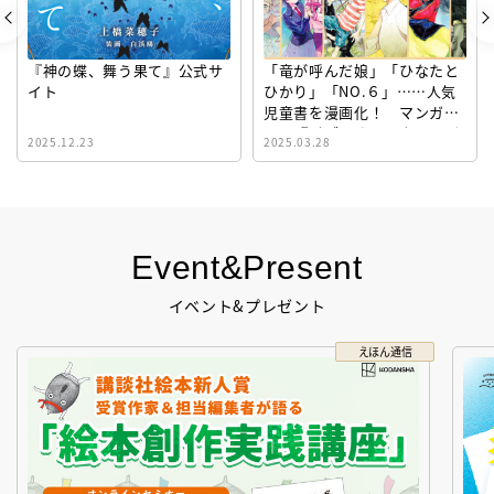
『神の蝶、舞う果て』公式サ
「竜が呼んだ娘」「ひなたと
イト
ひかり」「NO.６」……人気
児童書を漫画化！ マンガサ
イト『ビブリオシリウス』誕
2025.12.23
2025.03.28
生！
Event&Present
イベント&プレゼント
えほん通信