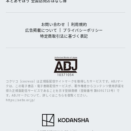
本とあそぼう 全国訪問おはなし隊
お問い合わせ
利用規約
広告掲載について
プライバシーポリシー
特定商取引法に基づく表記
コクリコ［cocreco］は正規版配信サイトマークを取得したサービスです。
ABJマー
クは、この電子書店・電子書籍配信サービスが、著作権者からコンテンツ使用許諾を
得た正規版配信サービスであることを示す登録商標（登録番号 第6091713号）で
す。ABJマークについて、詳しくはこちらを御覧ください。
https://aebs.or.jp/