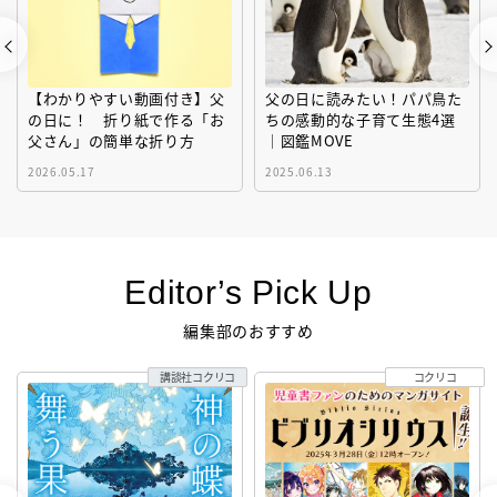
【わかりやすい動画付き】父
父の日に読みたい！パパ鳥た
の日に！ 折り紙で作る「お
ちの感動的な子育て生態4選
父さん」の簡単な折り方
｜図鑑MOVE
2026.05.17
2025.06.13
Editor’s Pick Up
編集部のおすすめ
講談社コクリコ
コクリコ