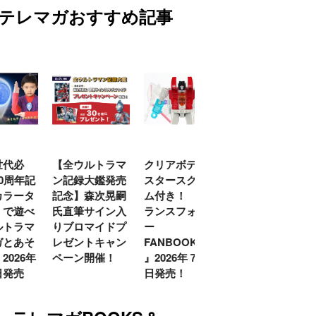
テレマガおすすめ記事
代必
【全ウルトラマ
クリアボディの
【特別編】トラ
0周年記
ン記録大鑑発売
スタースクリー
ンスフォーマー
ラータ
記念】森次晃嗣
ム付き！ 『ト
ごー！ごー！
で遊べ
氏直筆サイン入
ランスフォーマ
【月イチ更新】
トラマ
りブロマイドプ
ー
とあそ
レゼントキャン
FANBOOK2026
026年
ペーン開催！
』2026年７月31
発売
日発売！