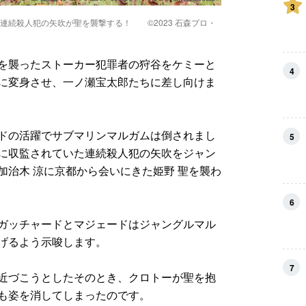
3
連続殺人犯の矢吹が聖を襲撃する！ ©2023 石森プロ・
を襲ったストーカー犯罪者の狩谷をケミーと
4
に変身させ、一ノ瀬宝太郎たちに差し向けま
ドの活躍でサブマリンマルガムは倒されまし
5
に収監されていた連続殺人犯の矢吹をジャン
加治木 涼に京都から会いにきた姫野 聖を襲わ
6
ガッチャードとマジェードはジャングルマル
げるよう示唆します。
7
近づこうとしたそのとき、クロトーが聖を抱
も姿を消してしまったのです。