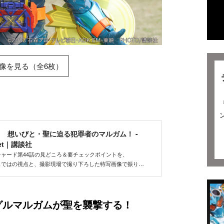
像を見る（全6枚）
 想いびと・聖に迫る犯罪者のマルガム！ -
net｜講談社
ャード第44話の見どころ＆要チェックポイントを、
etならではの視点と、撮影現場で撮り下ろした特写画像で振り返
めばもう１回本編を見返したくなること請け合いです。
グルマルガムが聖を襲撃する！