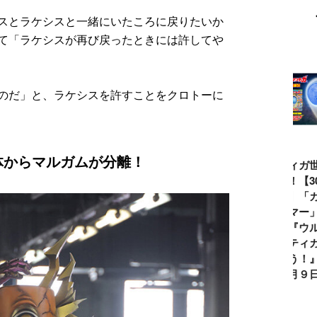
スとラケシスと一緒にいたころに戻りたいか
て「ラケシスが再び戻ったときには許してや
のだ」と、ラケシスを許すことをクロトーに
体からマルガムが分離！
ウルトラマンシ
仮面ライダー誕
テレビマガジン
ティガ世
リーズ60周年記
生55周年記
2026年夏号発
見！【3
念！ ウルトラ
念！ 仮面ライ
売!!
念】「カ
セブン＝モロボ
ダー１号＝本郷
イマー」
シ・ダンを演じ
猛を演じた藤岡
る『ウル
た森次晃嗣氏特
弘、氏特別イン
ンティガ
別インタビュー
タビュー
ぼう！』2
７月９日