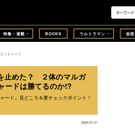
特集・連載
BOOKS
ウルトラマン
仮面
ガッチャード
を止めた？ ２体のマルガ
ャードは勝てるのか!?
ャード』見どころ＆要チェックポイント！
2024.07.21