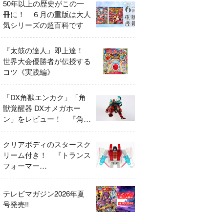
50年以上の歴史がこの一
冊に！ ６月の重版は大人
気シリーズの超百科です
『太鼓の達人』即上達！
世界大会優勝者が伝授する
コツ《実践編》
「DX角獣エンカク」「角
獣覚醒器 DXオメガホー
ン」をレビュー！ 『角醒
ハンター オメガホーン』
の玩具展開がスタート！
クリアボディのスタースク
リーム付き！ 『トランス
フォーマー
FANBOOK2026』2026年
７月31日発売！
テレビマガジン2026年夏
号発売!!