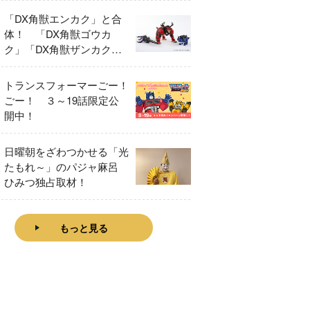
「DX角獣エンカク」と合
体！ 「DX角獣ゴウカ
ク」「DX角獣ザンカク」
をレビュー！
トランスフォーマーごー！
ごー！ ３～19話限定公
開中！
日曜朝をざわつかせる「光
たもれ～」のパジャ麻呂
ひみつ独占取材！
もっと見る