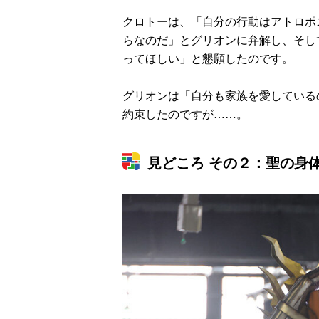
クロトーは、「自分の行動はアトロポ
らなのだ」とグリオンに弁解し、そし
ってほしい」と懇願したのです。
グリオンは「自分も家族を愛している
約束したのですが……。
見どころ その２：聖の身
ラマ
クリアボディの
【特別編】トラ
【第6話更新
発売
スタースクリー
ンスフォーマー
♡】 わんもあ！
晃嗣
ム付き！ 『ト
ごー！ごー！
トランスフォー
ン入
ランスフォーマ
【月イチ更新】
マーごー！ご
ドプ
ー
ー！【月末更
ャン
FANBOOK2026
新】
！
』2026年７月31
日発売！