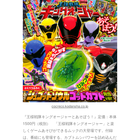
cocreco.kodansha.co.jp
『王様戦隊キングオージャーとあそぼう！』定価：本体
1500円（税別） 「王様戦隊キングオージャー」と楽
しくゲームあそびができるムックの大登場です。付録
は、番組にも登場する、カブトムシパワーを詰め込んだ