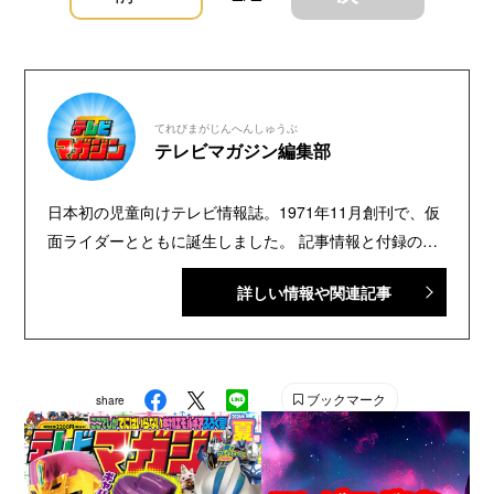
てれびまがじんへんしゅうぶ
テレビマガジン編集部
日本初の児童向けテレビ情報誌。1971年11月創刊で、仮
面ライダーとともに誕生しました。 記事情報と付録の詳
細は、YouTubeの『テレビマガジン 公式動画チャンネ
詳しい情報や関連記事
ル』で配信中。講談社発行の幼年・児童・少年・少女向
け雑誌の中では、『なかよし』『たのしい幼稚園』『週
刊少年マガジン』『別冊フレンド』に次いで歴史が長い
雑誌です。 【SNS】 X（旧Twitter）：@tele_maga
ブックマーク
share
Instagram：＠tele_maga