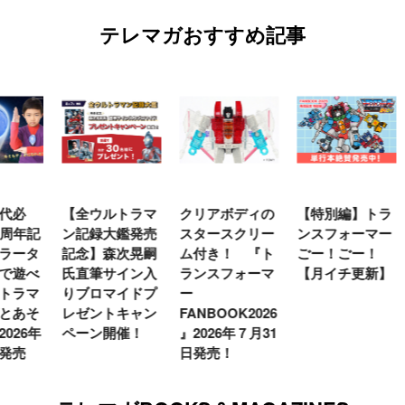
テレマガおすすめ記事
【全ウルトラマ
クリアボディの
【特別編】トラ
【
年記
ン記録大鑑発売
スタースクリー
ンスフォーマー
♡
タ
記念】森次晃嗣
ム付き！ 『ト
ごー！ごー！
ト
べ
氏直筆サイン入
ランスフォーマ
【月イチ更新】
マ
マ
りブロマイドプ
ー
ー
そ
レゼントキャン
FANBOOK2026
新
6年
ペーン開催！
』2026年７月31
日発売！