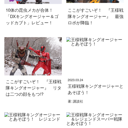
10体の昆虫メカが合体！
ここがすごいぞ！ 『王様戦
「DXキングオージャー＆ゴ
隊キングオージャー』 最強
ッドカブト」レビュー！
ロボが降臨！
2023.03.24
ここがすごいぞ！ 『王様戦
王様戦隊キングオージャーと
隊キングオージャー』 リタ
あそぼう！
は二つの顔をもつ!?
著: 講談社