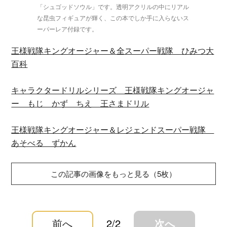
「シュゴッドソウル」です。透明アクリルの中にリアル
な昆虫フィギュアが輝く、この本でしか手に入らないス
ーパーレア付録です。
王様戦隊キングオージャー＆全スーパー戦隊 ひみつ大
百科
キャラクタードリルシリーズ 王様戦隊キングオージャ
ー もじ かず ちえ 王さまドリル
王様戦隊キングオージャー＆レジェンドスーパー戦隊
あそべる ずかん
この記事の画像をもっと見る（5枚）
前へ
2/2
次へ