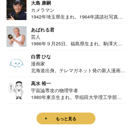
大島 康嗣
カメラマン
1942年埼玉県生まれ。1964年講談社写真部
カメ...
あばれる君
芸人
1986年９月25日、福島県生まれ。駒澤大学
法学部...
白雲 ひな
漫画家
北海道出身。テレマガネット発の新人漫画
家。2020...
高水 裕一
宇宙論専攻の物理学者
1980年東京生まれ。早稲田大学理工学部物
理学科卒...
もっと見る