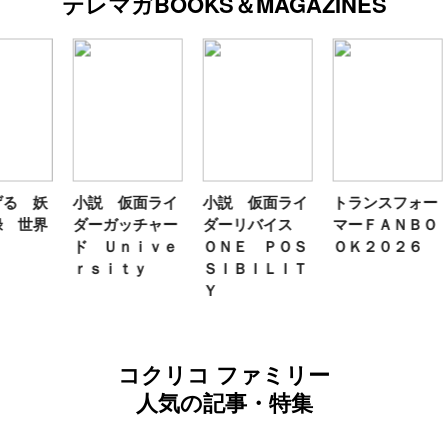
テレマガBOOKS＆MAGAZINES
妖
小説 仮面ライ
小説 仮面ライ
トランスフォー
テ
界
ダーガッチャー
ダーリバイス
マーＦＡＮＢＯ
ン
ド Ｕｎｉｖｅ
ＯＮＥ ＰＯＳ
ＯＫ２０２６
年
ｒｓｉｔｙ
ＳＩＢＩＬＩＴ
Ｙ
コクリコ ファミリー
人気の記事・特集