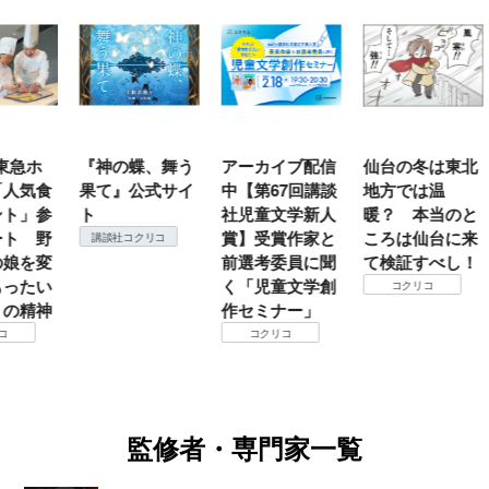
ホ
『神の蝶、舞う
アーカイブ配信
仙台の冬は東北
『
食
果て』公式サイ
中【第67回講談
地方では温
（
参
ト
社児童文学新人
暖？ 本当のと
こ
野
賞】受賞作家と
ころは仙台に来
＃
講談社コクリコ
変
前選考委員に聞
て検証すべし！
月
い
く「児童文学創
定
コクリコ
神
作セミナー」
コクリコ
監修者・専門家一覧