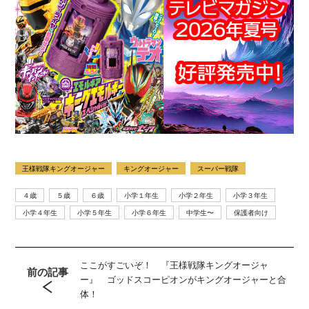
王様戦隊キングオージャー
キングオージャー
スーパー戦隊
４歳
５歳
６歳
小学１年生
小学２年生
小学３年生
小学４年生
小学５年生
小学６年生
中学生〜
保護者向け
ここがすごいぞ！ 『王様戦隊キングオージャ
前の記事
ー』 ゴッドスコーピオンがキングオージャーと合
体！