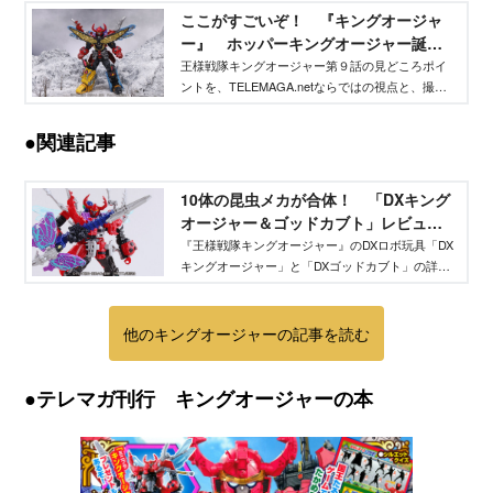
ここがすごいぞ！ 『キングオージャ
ー』 ホッパーキングオージャー誕
生！ - TELEMAGA.net｜講談社
王様戦隊キングオージャー第９話の見どころポイ
ントを、TELEMAGA.netならではの視点と、撮影
現場で撮り下ろした特写画像で振り返ります。こ
れを読めばもう１回本編を見返したくなること請
●関連記事
け合いです。
10体の昆虫メカが合体！ 「DXキング
オージャー＆ゴッドカブト」レビュ
ー！ - TELEMAGA.net｜講談社
『王様戦隊キングオージャー』のDXロボ玩具「DX
キングオージャー」と「DXゴッドカブト」の詳細
に迫る渾身レビューをお届け！ 合体ギミックや
脅威の関節可動をお見せします！
他のキングオージャーの記事を読む
●テレマガ刊行 キングオージャーの本