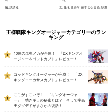
編: 講談社
文: 住滝 良原作: 藤本 ひとみ絵: 駒形
王様戦隊キングオージャーカテゴリーのラン
キング
10体の昆虫メカが合体！ 「DXキングオ
1
ージャー＆ゴッドカブト」レビュー！
ゴッドキングオージャーが完成！ 「DX
2
キングコーカサスカブト」レビュー！
ここがすごいぞ！ 『キングオージャ
3
ー』 幼きギラの秘密とは？ そして宇蟲
王ダグデドがまさかの復活！