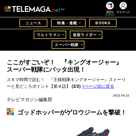
マイページ
講談社
コクリコ
ニュース
特集・連載
BOOKS
ウルトラマン
仮面ライダー
スーパー戦隊
ここがすごいぞ！ 『キングオージャー』
スーパー戦隊にバッタ出現！
スキマ時間で読む！ 『王様戦隊キングオージャー』ストーリ
ーと見どころポイント【第８話】
(2/2)
1ページ目に戻る
2023.04.23
テレビマガジン編集部
ゴッドホッパーがゲロウジームを撃破！