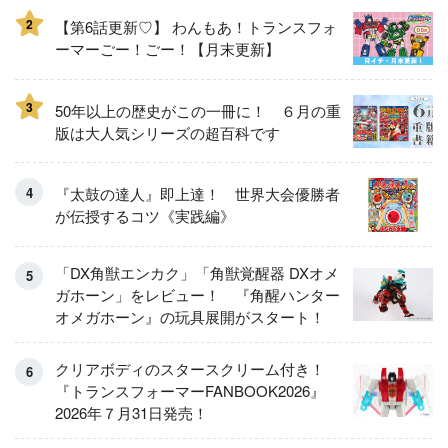
2
【第6話更新♡】 わんもあ！トランスフォ
ーマーごー！ごー！【月末更新】
3
50年以上の歴史がこの一冊に！ ６月の重
版は大人気シリーズの超百科です
『太鼓の達人』即上達！ 世界大会優勝者
が伝授するコツ《実践編》
「DX角獣エンカク」「角獣覚醒器 DXオメ
ガホーン」をレビュー！ 『角醒ハンター
オメガホーン』の玩具展開がスタート！
クリアボディのスタースクリーム付き！
『トランスフォーマーFANBOOK2026』
2026年７月31日発売！