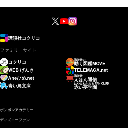
講談社コクリコ
ファミリーサイト
講談社の
コクリコ
動く図鑑MOVE
WEB げんき
TELEMAGA.net
講談社
Aneひめ.net
えほん通信
はやみねかおる FAN CLUB
青い鳥文庫
赤い夢学園
ボンボンアカデミー
ディズニーファン