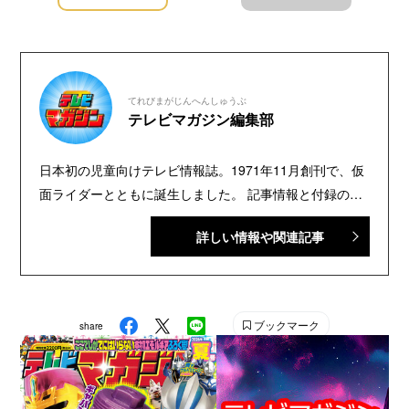
てれびまがじんへんしゅうぶ
テレビマガジン編集部
日本初の児童向けテレビ情報誌。1971年11月創刊で、仮
面ライダーとともに誕生しました。 記事情報と付録の詳
細は、YouTubeの『テレビマガジン 公式動画チャンネ
詳しい情報や関連記事
ル』で配信中。講談社発行の幼年・児童・少年・少女向
け雑誌の中では、『なかよし』『たのしい幼稚園』『週
刊少年マガジン』『別冊フレンド』に次いで歴史が長い
雑誌です。 【SNS】 X（旧Twitter）：@tele_maga
ブックマーク
share
Instagram：＠tele_maga