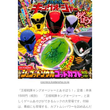
cocreco.kodansha.co.jp
『王様戦隊キングオージャーとあそぼう！』定価：本体
1500円（税別） 「王様戦隊キングオージャー」と楽
しくゲームあそびができるムックの大登場です。付録
は、番組にも登場する、カブトムシパワーを詰め込んだ