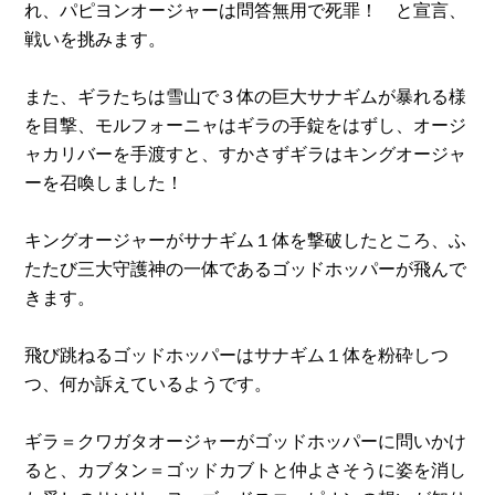
れ、パピヨンオージャーは問答無用で死罪！ と宣言、
戦いを挑みます。
また、ギラたちは雪山で３体の巨大サナギムが暴れる様
を目撃、モルフォーニャはギラの手錠をはずし、オージ
ャカリバーを手渡すと、すかさずギラはキングオージャ
ーを召喚しました！
キングオージャーがサナギム１体を撃破したところ、ふ
たたび三大守護神の一体であるゴッドホッパーが飛んで
きます。
飛び跳ねるゴッドホッパーはサナギム１体を粉砕しつ
つ、何か訴えているようです。
ギラ＝クワガタオージャーがゴッドホッパーに問いかけ
ると、カブタン＝ゴッドカブトと仲よさそうに姿を消し