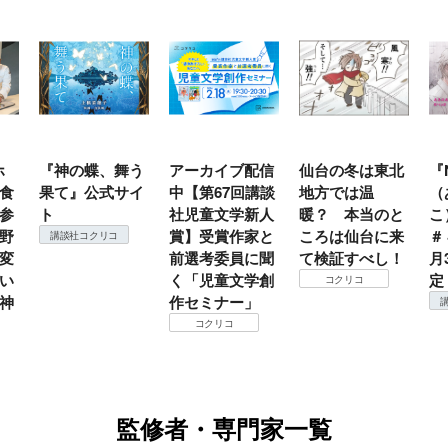
蝶、舞う
アーカイブ配信
仙台の冬は東北
『NO.６再会』
公式サイ
中【第67回講談
地方では温
（あさのあつ
社児童文学新人
暖？ 本当のと
こ）特設サイト
賞】受賞作家と
ころは仙台に来
＃４ 2026年９
クリコ
前選考委員に聞
て検証すべし！
月30日発売決
く「児童文学創
定！
コクリコ
作セミナー」
講談社コクリコ
コクリコ
監修者・専門家一覧