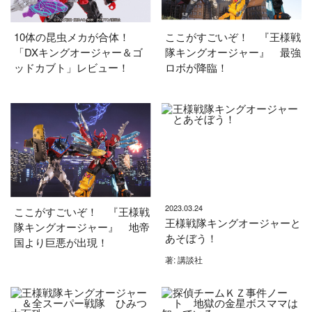
10体の昆虫メカが合体！
ここがすごいぞ！ 『王様戦
「DXキングオージャー＆ゴ
隊キングオージャー』 最強
ッドカブト」レビュー！
ロボが降臨！
2023.03.24
ここがすごいぞ！ 『王様戦
王様戦隊キングオージャーと
隊キングオージャー』 地帝
あそぼう！
国より巨悪が出現！
著: 講談社