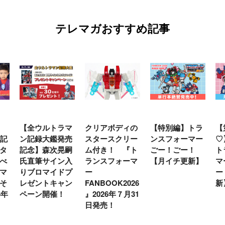
テレマガおすすめ記事
ラマ
クリアボディの
【特別編】トラ
【第6話更新
発売
スタースクリー
ンスフォーマー
♡】 わんもあ！
晃嗣
ム付き！ 『ト
ごー！ごー！
トランスフォー
ン入
ランスフォーマ
【月イチ更新】
マーごー！ご
ドプ
ー
ー！【月末更
ャン
FANBOOK2026
新】
！
』2026年７月31
日発売！