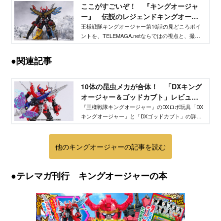
ここがすごいぞ！ 『キングオージャ
ー』 伝説のレジェンドキングオージ
ャー降臨！ - TELEMAGA.net｜講談社
王様戦隊キングオージャー第10話の見どころポイ
ントを、TELEMAGA.netならではの視点と、撮影
現場で撮り下ろした特写画像で振り返ります。こ
れを読めばもう１回本編を見返したくなること請
●関連記事
け合いです。
10体の昆虫メカが合体！ 「DXキング
オージャー＆ゴッドカブト」レビュ
ー！ - TELEMAGA.net｜講談社
『王様戦隊キングオージャー』のDXロボ玩具「DX
キングオージャー」と「DXゴッドカブト」の詳細
に迫る渾身レビューをお届け！ 合体ギミックや
脅威の関節可動をお見せします！
他のキングオージャーの記事を読む
●テレマガ刊行 キングオージャーの本