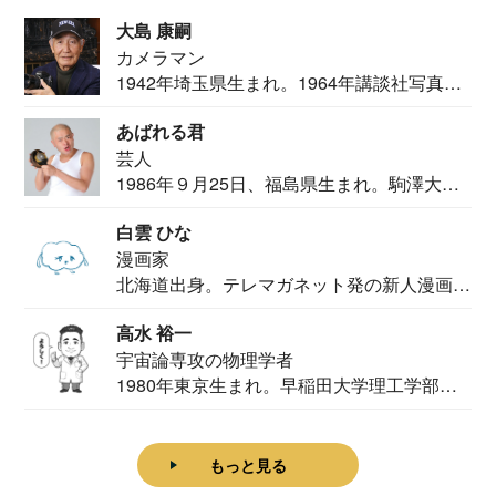
大島 康嗣
カメラマン
1942年埼玉県生まれ。1964年講談社写真部
カメ...
あばれる君
芸人
1986年９月25日、福島県生まれ。駒澤大学
法学部...
白雲 ひな
漫画家
北海道出身。テレマガネット発の新人漫画
家。2020...
高水 裕一
宇宙論専攻の物理学者
1980年東京生まれ。早稲田大学理工学部物
理学科卒...
もっと見る