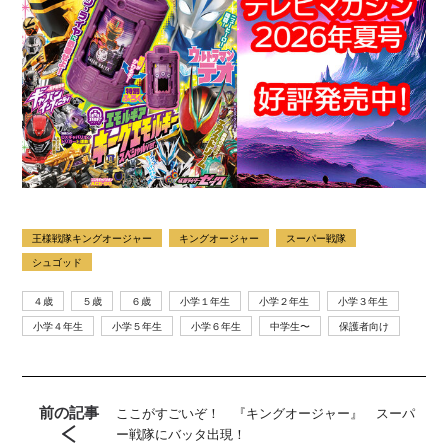
王様戦隊キングオージャー
キングオージャー
スーパー戦隊
シュゴッド
４歳
５歳
６歳
小学１年生
小学２年生
小学３年生
小学４年生
小学５年生
小学６年生
中学生〜
保護者向け
前の記事
ここがすごいぞ！ 『キングオージャー』 スーパ
ー戦隊にバッタ出現！