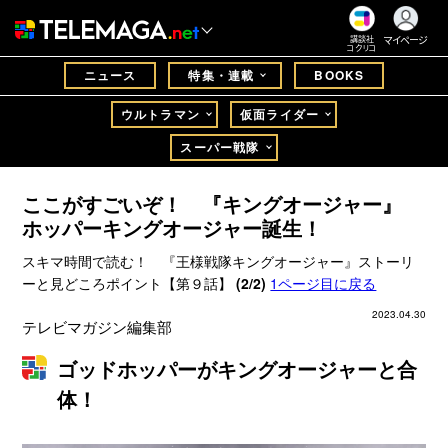
マイページ
講談社
コクリコ
ニュース
特集・連載
BOOKS
ウルトラマン
仮面ライダー
スーパー戦隊
ここがすごいぞ！ 『キングオージャー』
ホッパーキングオージャー誕生！
スキマ時間で読む！ 『王様戦隊キングオージャー』ストーリ
ーと見どころポイント【第９話】
(2/2)
1ページ目に戻る
2023.04.30
テレビマガジン編集部
ゴッドホッパーがキングオージャーと合
体！