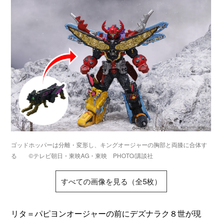
ゴッドホッパーは分離・変形し、キングオージャーの胸部と両膝に合体す
る ©テレビ朝日・東映AG・東映 PHOTO/講談社
すべての画像を見る（全5枚）
リタ＝パピヨンオージャーの前にデズナラク８世が現