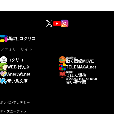
講談社コクリコ
ファミリーサイト
講談社の
コクリコ
動く図鑑MOVE
WEB げんき
TELEMAGA.net
講談社
Aneひめ.net
えほん通信
はやみねかおる FAN CLUB
青い鳥文庫
赤い夢学園
ボンボンアカデミー
ディズニーファン