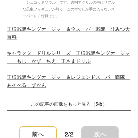
「シュゴッドソウル」です。透明アクリルの中にリアル
な昆虫フィギュアが輝く、この本でしか手に入らないス
ーパーレア付録です。
王様戦隊キングオージャー＆全スーパー戦隊 ひみつ大
百科
キャラクタードリルシリーズ 王様戦隊キングオージャ
ー もじ かず ちえ 王さまドリル
王様戦隊キングオージャー＆レジェンドスーパー戦隊
あそべる ずかん
この記事の画像をもっと見る（5枚）
前へ
2/2
次へ