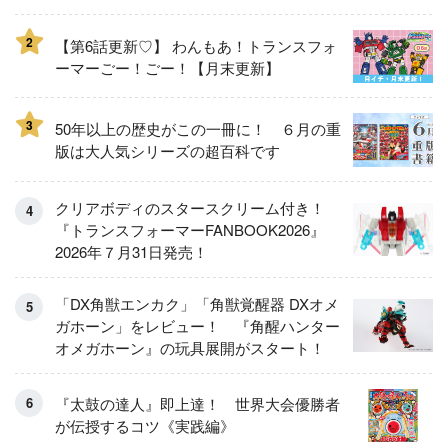
2
【第6話更新♡】 わんもあ！トランスフォ
ーマーごー！ごー！【月末更新】
3
50年以上の歴史がこの一冊に！ ６月の重
版は大人気シリーズの超百科です
クリアボディのスタースクリーム付き！
『トランスフォーマーFANBOOK2026』
2026年７月31日発売！
「DX角獣エンカク」「角獣覚醒器 DXオメ
ガホーン」をレビュー！ 『角醒ハンター
オメガホーン』の玩具展開がスタート！
『太鼓の達人』即上達！ 世界大会優勝者
が伝授するコツ《実践編》