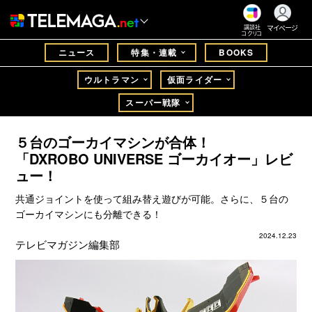
マイページ
講談社
コクリコ
ニュース
特集・連載
BOOKS
ウルトラマン
仮面ライダー
スーパー戦隊
５台のゴーカイマシンが合体！
「DXROBO UNIVERSE ゴーカイオー」レビ
ュー！
共通ジョイントを使って組み替え遊びが可能。さらに、５台の
ゴーカイマシンにも分離できる！
2024.12.23
テレビマガジン編集部