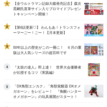
【全ウルトラマン記録大鑑発売記念】森次
1
晃嗣氏直筆サイン入りブロマイドプレゼン
トキャンペーン開催！
2
【第6話更新♡】 わんもあ！トランスフォ
ーマーごー！ごー！【月末更新】
3
50年以上の歴史がこの一冊に！ ６月の重
版は大人気シリーズの超百科です
『太鼓の達人』即上達！ 世界大会優勝者
が伝授するコツ《実践編》
「DX角獣エンカク」「角獣覚醒器 DXオメ
ガホーン」をレビュー！ 『角醒ハンター
オメガホーン』の玩具展開がスタート！