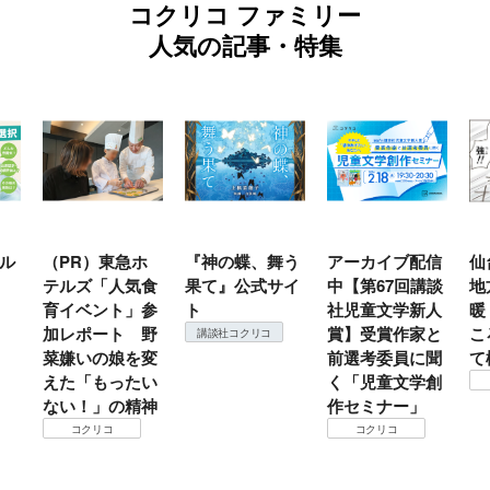
コクリコ ファミリー
人気の記事・特集
ル
（PR）東急ホ
『神の蝶、舞う
アーカイブ配信
仙
テルズ「人気食
果て』公式サイ
中【第67回講談
地
育イベント」参
ト
社児童文学新人
暖
加レポート 野
賞】受賞作家と
こ
講談社コクリコ
菜嫌いの娘を変
前選考委員に聞
て
えた「もったい
く「児童文学創
ない！」の精神
作セミナー」
コクリコ
コクリコ