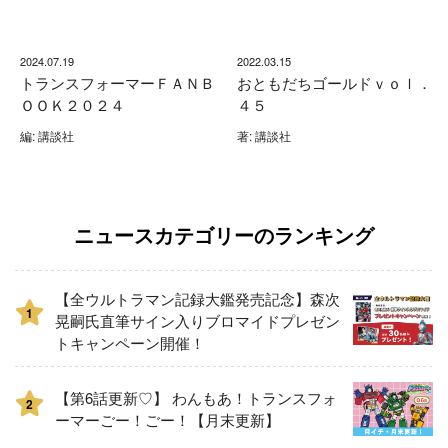
2024.07.19
2022.03.15
トランスフォーマーＦＡＮＢ
おともだちゴールドｖｏｌ．
ＯＯＫ２０２４
４５
編: 講談社
著: 講談社
ニュースカテゴリーのランキング
【全ウルトラマン記録大鑑発売記念】森次
1
晃嗣氏直筆サイン入りブロマイドプレゼン
トキャンペーン開催！
【第6話更新♡】 わんもあ！トランスフォ
2
ーマーごー！ごー！【月末更新】