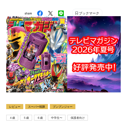
ブックマーク
share
レビュー
スーパー戦隊
ブンブンジャー
４歳
５歳
６歳
中学生〜
保護者向け