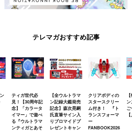
テレマガおすすめ記事
ン
ティガ世代必
【全ウルトラマ
クリアボディの
【
発
見！【30周年記
ン記録大鑑発売
スタースクリー
ン
念】「カラータ
記念】森次晃嗣
ム付き！ 『ト
ご
イマー」で遊べ
氏直筆サイン入
ランスフォーマ
【
る『ウルトラマ
りブロマイドプ
ー
ンティガとあそ
レゼントキャン
FANBOOK2026