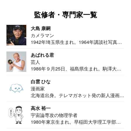
監修者・専門家一覧
大島 康嗣
カメラマン
1942年埼玉県生まれ。1964年講談社写真部
カメ...
あばれる君
芸人
1986年９月25日、福島県生まれ。駒澤大学
法学部...
白雲 ひな
漫画家
北海道出身。テレマガネット発の新人漫画
家。2020...
高水 裕一
宇宙論専攻の物理学者
1980年東京生まれ。早稲田大学理工学部物
理学科卒...