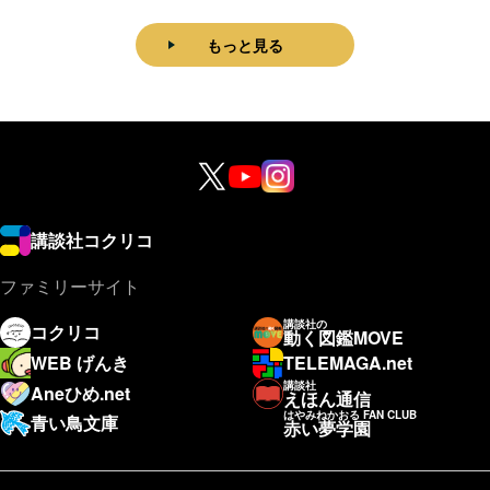
もっと見る
講談社コクリコ
ファミリーサイト
講談社の
コクリコ
動く図鑑MOVE
WEB げんき
TELEMAGA.net
講談社
Aneひめ.net
えほん通信
はやみねかおる FAN CLUB
青い鳥文庫
赤い夢学園