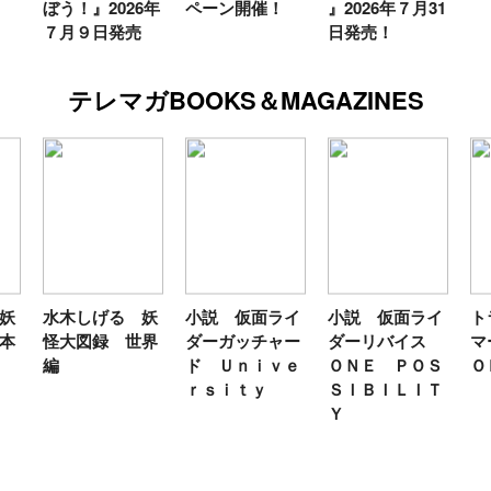
ぼう！』2026年
ペーン開催！
』2026年７月31
７月９日発売
日発売！
テレマガBOOKS＆MAGAZINES
妖
水木しげる 妖
小説 仮面ライ
小説 仮面ライ
ト
本
怪大図録 世界
ダーガッチャー
ダーリバイス
マ
編
ド Ｕｎｉｖｅ
ＯＮＥ ＰＯＳ
Ｏ
ｒｓｉｔｙ
ＳＩＢＩＬＩＴ
Ｙ