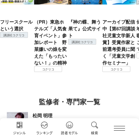
フリースクール
（PR）東急ホ
『神の蝶、舞う
アーカイブ配信
という選択
テルズ「人気食
果て』公式サイ
中【第67回講談
育イベント」参
ト
社児童文学新人
講談社コクリコ
加レポート 野
賞】受賞作家と
講談社コクリコ
菜嫌いの娘を変
前選考委員に聞
えた「もったい
く「児童文学創
ない！」の精神
作セミナー」
コクリコ
コクリコ
監修者・専門家一覧
松岡 明理
料理研究家
２児の母。幼少期から祖母、母と一緒に毎日の
ジャンル
ランキング
読者モデル
検索
食事作り...