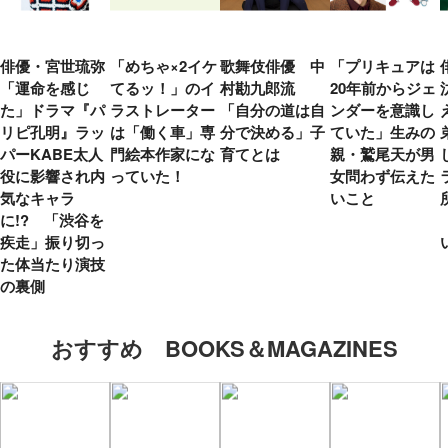
俳優・宮世琉弥
「めちゃ×2イケ
歌舞伎俳優 中
「プリキュアは
「運命を感じ
てるッ！」のイ
村勘九郎流
20年前からジェ
た」ドラマ『パ
ラストレーター
「自分の道は自
ンダーを意識し
リピ孔明』ラッ
は「働く車」専
分で決める」子
ていた」生みの
パーKABE太人
門絵本作家にな
育てとは
親・鷲尾天が男
役に影響され内
っていた！
女問わず伝えた
気なキャラ
いこと
に!? 「渋谷を
疾走」振り切っ
た体当たり演技
の裏側
おすすめ BOOKS＆MAGAZINES