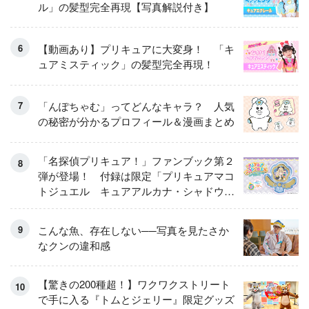
ル」の髪型完全再現【写真解説付き】
【動画あり】プリキュアに大変身！ 「キ
ュアミスティック」の髪型完全再現！
「んぽちゃむ」ってどんなキャラ？ 人気
の秘密が分かるプロフィール＆漫画まとめ
「名探偵プリキュア！」ファンブック第２
弾が登場！ 付録は限定「プリキュアマコ
トジュエル キュアアルカナ・シャドウ
アイスver.」 キュアエクレールを大特
集！
こんな魚、存在しない──写真を見たさか
なクンの違和感
【驚きの200種超！】ワクワクストリート
で手に入る『トムとジェリー』限定グッズ