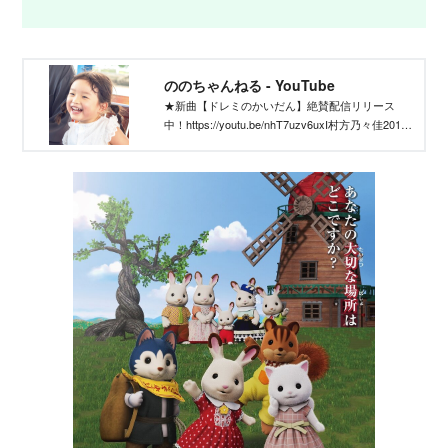
ののちゃんねる - YouTube
★新曲【ドレミのかいだん】絶賛配信リリース
中！https://youtu.be/nhT7uzv6uxI村方乃々佳2018
年5月31日🎂5歳第35回童謡こどもの歌コンクール
グランプリ大会史上最年少銀賞受賞🥈歌動画や日
常も少しずつアップしていきます❣️★株式会社エン
プロ所属★取材やお仕事の依頼、ファンレターの
宛先...