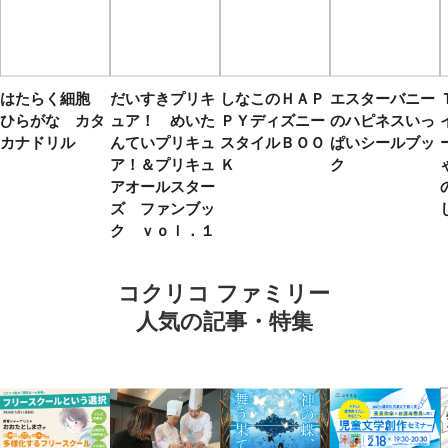
はたらく細胞
だいすきプリキ
しなこのＨＡＰ
エスターバニー
ひらがな カタ
ュア！ めいた
ＰＹディズニー
のハピネスいっ
カナドリル
んていプリキュ
スタイルＢＯＯ
ぱいシールブッ
ア！＆プリキュ
Ｋ
ク
アオールスター
ズ ファンブッ
ク ｖｏｌ．１
コクリコ ファミリー
人気の記事・特集