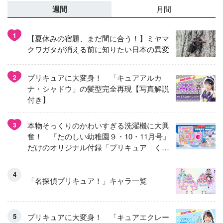
週間
月間
1
【夏休みの宿題、まだ間に合う！】ミヤマ
クワガタが消える前に知りたい日本の異変
プリキュアに大変身！ 「キュアアルカ
2
ナ・シャドウ」の髪型完全再現【写真解説
付き】
本物そっくりのかわいすぎる洗濯機に大興
3
奮！ 『たのしい幼稚園９・10・11月号』
だけのオリジナル付録「プリキュア くる
くるせんたくき」
「名探偵プリキュア！」キャラ一覧
プリキュアに大変身！ 「キュアエクレー