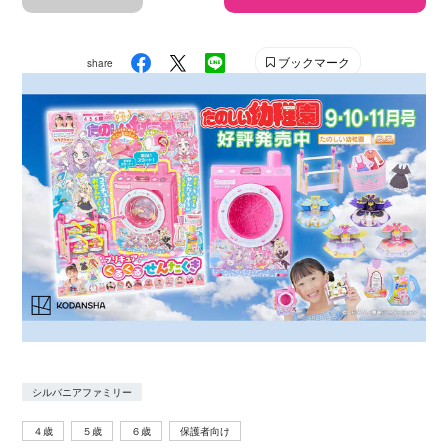
ブックマーク
share
シルバニアファミリー
４歳
５歳
６歳
保護者向け