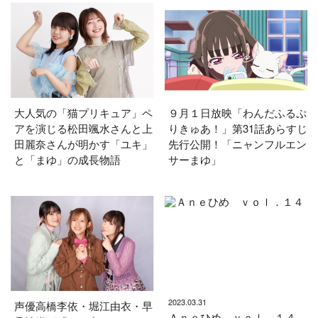
大人気の「猫プリキュア」ペ
９月１日放映「わんだふるぷ
アを演じる松田颯水さんと上
りきゅあ！」第31話あらすじ
田麗奈さんが明かす「ユキ」
先行公開！「ニャンフルエン
と「まゆ」の成長物語
サーまゆ」
2023.03.31
声優高橋李依・堀江由衣・早
Ａｎｅひめ ｖｏｌ．１４