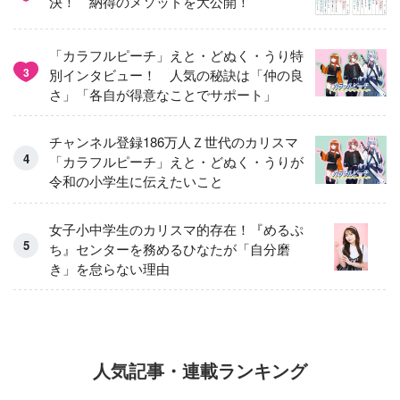
決！ 納得のメソッドを大公開！
「カラフルピーチ」えと・どぬく・うり特
3
別インタビュー！ 人気の秘訣は「仲の良
さ」「各自が得意なことでサポート」
チャンネル登録186万人Ｚ世代のカリスマ
「カラフルピーチ」えと・どぬく・うりが
令和の小学生に伝えたいこと
女子小中学生のカリスマ的存在！『めるぷ
ち』センターを務めるひなたが「自分磨
き」を怠らない理由
人気記事・連載ランキング