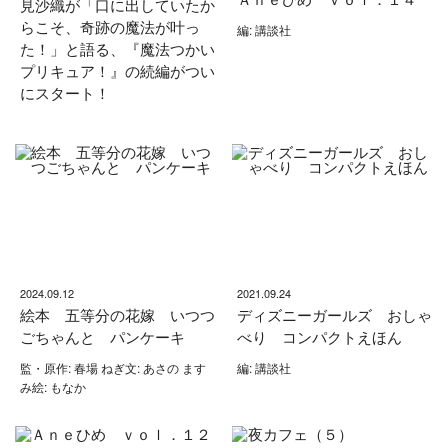
見沙織が「口に出していたか
らこそ、奇跡の魔法が叶っ
編: 講談社
た！」と語る、『魔法つかい
プリキュア！』の続編がつい
にスタート！
2024.09.12
2021.09.24
絵本 五等分の花嫁 いつつ
ディズニーガールズ おしゃ
ごちゃんと パンケーキ
べり コンパクトえほん
監・原作: 春場 ねぎ文: あさの ます
編: 講談社
み絵: もなか