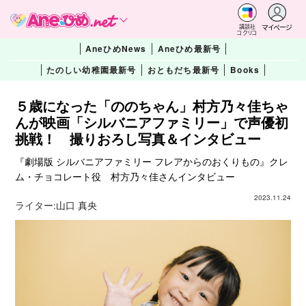
マイページ
講談社
コクリコ
AneひめNews
Aneひめ最新号
たのしい幼稚園最新号
おともだち最新号
Books
５歳になった「ののちゃん」村方乃々佳ちゃ
んが映画「シルバニアファミリー」で声優初
挑戦！ 撮りおろし写真＆インタビュー
『劇場版 シルバニアファミリー フレアからのおくりもの』クレ
ム・チョコレート役 村方乃々佳さんインタビュー
2023.11.24
ライター:
山口 真央