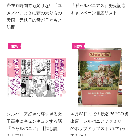
滞在６時間でも足りない「ユ
『ギャルバニア３』発売記念
メノバ」まさに夢の乗りもの
キャンペーン書店リスト
天国 元鉄子の母が子どもと
訪問
NEW
NEW
シルバニア好きな尊すぎる女
４月23日まで！渋谷PARCO初
子高生にキュンキュンする話
出店 シルバニアファミリー
『ギャルバニア』【試し読
のポップアップストアに行っ
み】アリ
てみた！