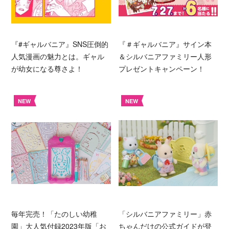
『#ギャルバニア』SNS圧倒的
『＃ギャルバニア』サイン本
人気漫画の魅力とは。ギャル
＆シルバニアファミリー人形
が幼女になる尊さよ！
プレゼントキャンペーン！
NEW
NEW
毎年完売！「たのしい幼稚
「シルバニアファミリー」赤
園」大人気付録2023年版「お
ちゃんだけの公式ガイドが登