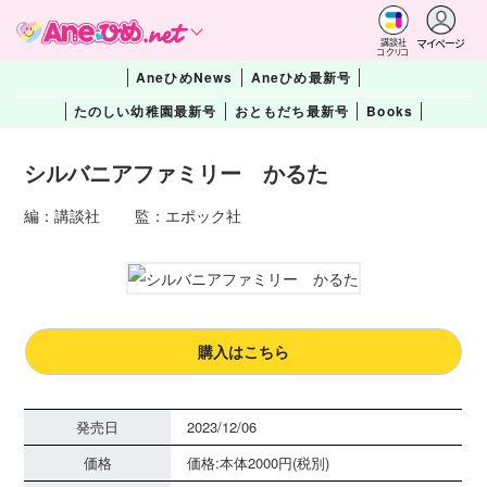
マイページ
講談社
コクリコ
AneひめNews
Aneひめ最新号
たのしい幼稚園最新号
おともだち最新号
Books
シルバニアファミリー かるた
編：講談社 監：エポック社
購入はこちら
発売日
2023/12/06
価格
価格:本体2000円(税別)