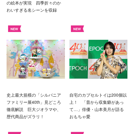
の絵本が実現 四季折々のか
わいすぎる名シーンを収録
NEW
NEW
史上最大規模の「シルバニア
自宅のカプセルトイは200個以
ファミリー展40th」見どころ
上！ 「昔から収集癖があっ
徹底解説 巨大ジオラマや、
て…」俳優・山本美月が語る
歴代商品がズラリ！
おもちゃ愛