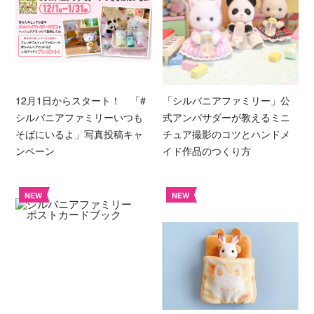
12月1日からスタート！ 「#
「シルバニアファミリー」公
シルバニアファミリーいつも
式アンバサダーが教えるミニ
そばにいるよ」写真投稿キャ
チュア撮影のコツとハンドメ
ンペーン
イド作品のつくり方
NEW
NEW