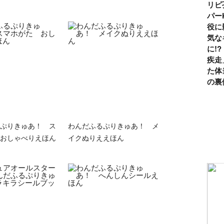
リピ
パー
役に
気な
に!
疾走
た体
の裏
ぷりきゅあ！ ス
わんだふるぷりきゅあ！ メ
おしゃべりえほん
イクぬりええほん