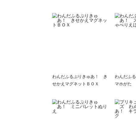
わんだふるぷりきゅあ！ き
わんだふる
せかえマグネットＢＯＸ
マホがた 