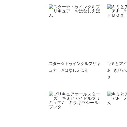
スター☆トゥインクルプリキ
キミとアイ
ュア おはなしえほん
♪ きせか
Ｘ