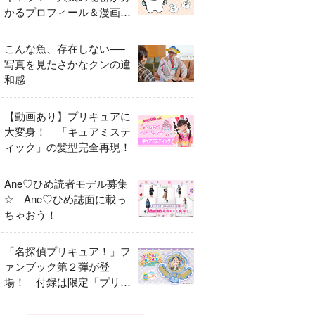
かるプロフィール＆漫画ま
とめ
こんな魚、存在しない──
写真を見たさかなクンの違
和感
【動画あり】プリキュアに
大変身！ 「キュアミステ
ィック」の髪型完全再現！
Ane♡ひめ読者モデル募集
☆ Ane♡ひめ誌面に載っ
ちゃおう！
「名探偵プリキュア！」フ
ァンブック第２弾が登
場！ 付録は限定「プリキ
ュアマコトジュエル キュ
アアルカナ・シャドウ ア