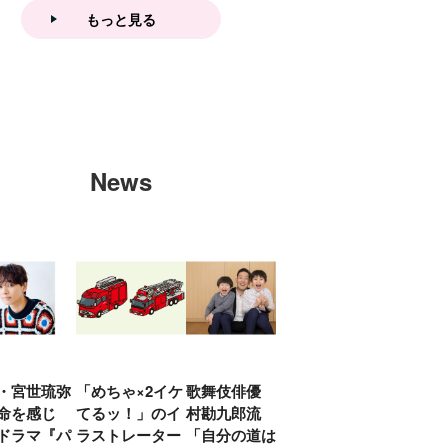
イスver.」 キュアエクレ
もっと見る
ールを大特集！
News
・宮世琉弥
「めちゃ×2イケ
歌舞伎俳優 中
「プリキュアは
俳優
命を感じ
てるッ！」のイ
村勘九郎流
20年前からジェ
汰「
ドラマ『パ
ラストレーター
「自分の道は自
ンダーを意識し
える