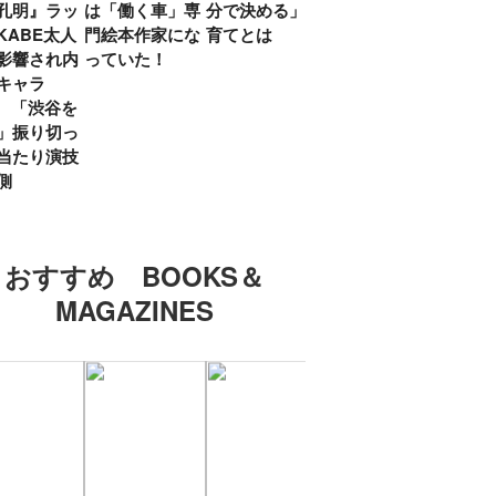
孔明』ラッ
は「働く車」専
分で決める」子
ていた」生みの
弟み
KABE太人
門絵本作家にな
育てとは
親・鷲尾天が男
したひ
影響され内
っていた！
女問わず伝えた
ラマ
キャラ
いこと
所』
? 「渋谷を
「お
」振り切っ
い」
当たり演技
側
おすすめ BOOKS＆
MAGAZINES