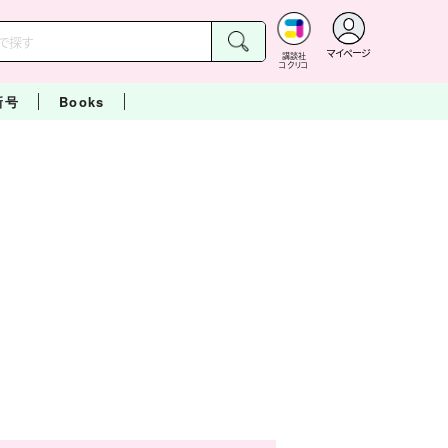
マイページ
講談社
コクリコ
新号
Books