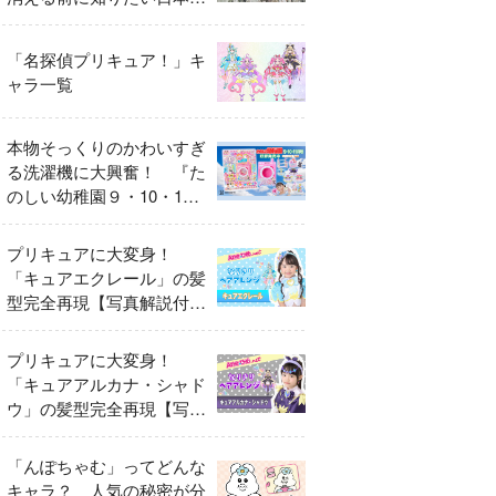
異変
「名探偵プリキュア！」キ
ャラ一覧
本物そっくりのかわいすぎ
る洗濯機に大興奮！ 『た
のしい幼稚園９・10・11
月号』だけのオリジナル付
録「プリキュア くるくる
プリキュアに大変身！
せんたくき」
「キュアエクレール」の髪
型完全再現【写真解説付
き】
プリキュアに大変身！
「キュアアルカナ・シャド
ウ」の髪型完全再現【写真
解説付き】
「んぽちゃむ」ってどんな
キャラ？ 人気の秘密が分