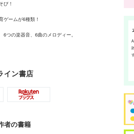
そび！
育ゲームが6種類！
 6つの楽器音、6曲のメロディー。
ライン書店
作者の書籍