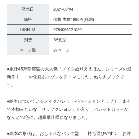
発売日
2021/03/04
価格
価格:本体1980円(税別)
ISBN-13
9784065221020
判型
A5変型
ページ数
27ページ
●累計45万部突破の大人気「メイクぬりええほん」シリーズの最
新作！ 「お化粧あそび」をテーマにした、ぬりえブックで
す。
●絵本についているメイクパレットがバージョンアップ！ まる
で本物みたいな「リップクレヨン」が入り、パレットカラーが
なんと13色に。超豪華仕様になりました。
●絵本の形状は、おしゃれなバッグ型！ 持ち運びやすく、お片