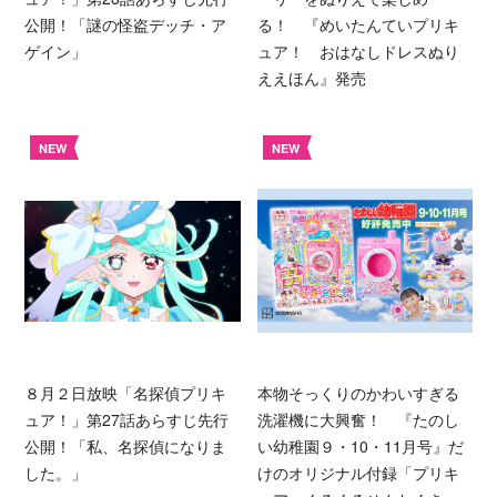
公開！「謎の怪盗デッチ・ア
る！ 『めいたんていプリキ
ゲイン」
ュア！ おはなしドレスぬり
ええほん』発売
NEW
NEW
８月２日放映「名探偵プリキ
本物そっくりのかわいすぎる
ュア！」第27話あらすじ先行
洗濯機に大興奮！ 『たのし
公開！「私、名探偵になりま
い幼稚園９・10・11月号』だ
した。」
けのオリジナル付録「プリキ