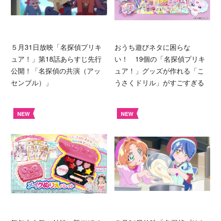
５月31日放映「名探偵プリキ
おうち遊びネタに困らな
ュア！」第18話あらすじ先行
い！ 19個の「名探偵プリキ
公開！「名探偵の共演（アッ
ュア！」グッズが作れる「こ
センブル）」
うさくドリル」がすごすぎる
NEW
NEW