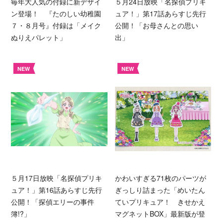
毎年大人気の付録に新デザイ
５月24日放映「名探偵プリキ
ン登場！ 『たのしい幼稚園
ュア！」第17話あらすじ先行
７・８月号』付録は「メイク
公開！「お母さんとの思い
ぬりえパレット」
出」
NEW
NEW
５月17日放映「名探偵プリキ
かわいすぎる71枚のパーツが
ュア！」第16話あらすじ先行
ぎっしり詰まった「めいたん
公開！「探偵エリーの事件
ていプリキュア！ きせかえ
簿!?」
マグネットBOX」最新版が登