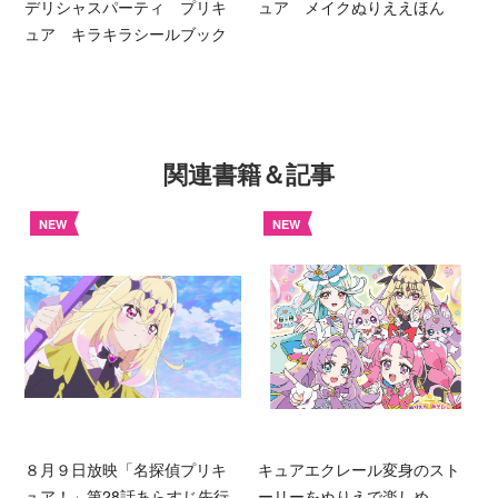
デリシャスパーティ プリキ
ュア メイクぬりええほん
ュア キラキラシールブック
関連書籍＆記事
NEW
NEW
８月９日放映「名探偵プリキ
キュアエクレール変身のスト
ュア！」第28話あらすじ先行
ーリーをぬりえで楽しめ