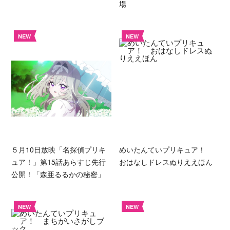
場
NEW
NEW
５月10日放映「名探偵プリキ
めいたんていプリキュア！
ュア！」第15話あらすじ先行
おはなしドレスぬりええほん
公開！「森亜るるかの秘密」
NEW
NEW