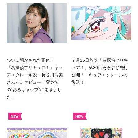
ついに明かされた正体！
７月26日放映「名探偵プリキ
『名探偵プリキュア！』キュ
ュア！」第26話あらすじ先行
アエクレール役・長谷川育美
公開！「キュアエクレールの
さんインタビュー「変身後
復活！」
の“あるギャップ”に驚きまし
た」
NEW
NEW