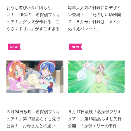
おうち遊びネタに困らな
毎年大人気の付録に新デザイ
い！ 19個の「名探偵プリキ
ン登場！ 『たのしい幼稚園
ュア！」グッズが作れる「こ
７・８月号』付録は「メイク
うさくドリル」がすごすぎる
ぬりえパレット」
NEW
NEW
５月24日放映「名探偵プリキ
５月17日放映「名探偵プリキ
ュア！」第17話あらすじ先行
ュア！」第16話あらすじ先行
公開！「お母さんとの思い
公開！「探偵エリーの事件