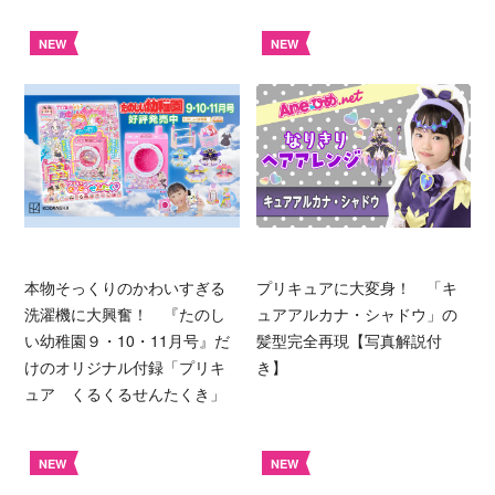
NEW
NEW
本物そっくりのかわいすぎる
プリキュアに大変身！ 「キ
洗濯機に大興奮！ 『たのし
ュアアルカナ・シャドウ」の
い幼稚園９・10・11月号』だ
髪型完全再現【写真解説付
けのオリジナル付録「プリキ
き】
ュア くるくるせんたくき」
NEW
NEW