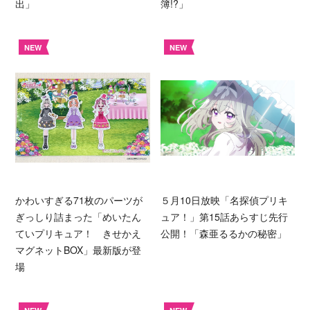
出」
簿!?」
NEW
NEW
かわいすぎる71枚のパーツが
５月10日放映「名探偵プリキ
ぎっしり詰まった「めいたん
ュア！」第15話あらすじ先行
ていプリキュア！ きせかえ
公開！「森亜るるかの秘密」
マグネットBOX」最新版が登
場