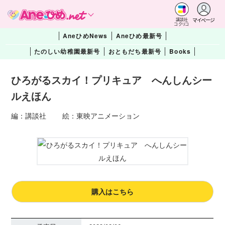
マイページ
講談社
コクリコ
AneひめNews
Aneひめ最新号
たのしい幼稚園最新号
おともだち最新号
Books
ひろがるスカイ！プリキュア へんしんシー
ルえほん
編：講談社 絵：東映アニメーション
購入はこちら