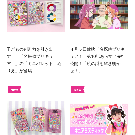
子どもの創造力を引き出
４月５日放映「名探偵プリキ
す！ 「名探偵プリキュ
ュア！」第10話あらすじ先行
ア！」の「ミニパレット ぬ
公開！「絵の謎を解き明か
りえ」が登場
せ！」
NEW
NEW