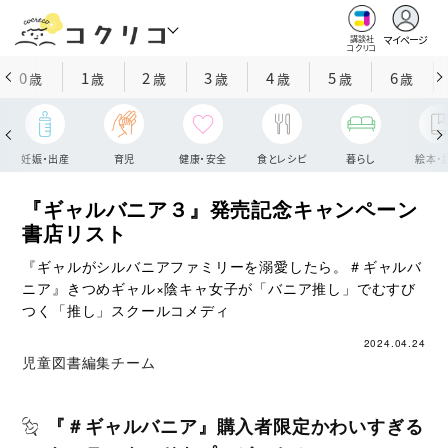
マイページ
講談社
コクリコ
0
1
2
3
4
5
6
歳
歳
歳
歳
歳
歳
歳
妊娠・出産
育児
健康・安全
食とレシピ
暮らし
絵本・
『ギャルバニア３』発売記念キャンペーン
書店リスト
『ギャルがシルバニアファミリーを溺愛したら。＃ギャルバ
ニア』きつめギャル×陰キャ女子が「バニア推し」でむすび
つく「推し」スクールコメディ
2024.04.24
児童図書編集チーム
『＃ギャルバニア』購入者限定かわいすぎる