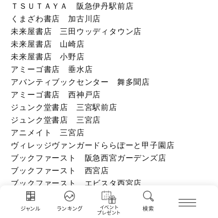
ＴＳＵＴＡＹＡ 阪急伊丹駅前店
くまざわ書店 加古川店
未来屋書店 三田ウッディタウン店
未来屋書店 山崎店
未来屋書店 小野店
アミーゴ書店 垂水店
アバンティブックセンター 舞多聞店
アミーゴ書店 西神戸店
ジュンク堂書店 三宮駅前店
ジュンク堂書店 三宮店
アニメイト 三宮店
ヴィレッジヴァンガードららぽーと甲子園店
ブックファースト 阪急西宮ガーデンズ店
ブックファースト 西宮店
ブックファースト エビスタ西宮店
ジュンク堂書店 西宮店
未来屋書店 赤穂店
イベント
ジャンル
ランキング
検索
プレゼント