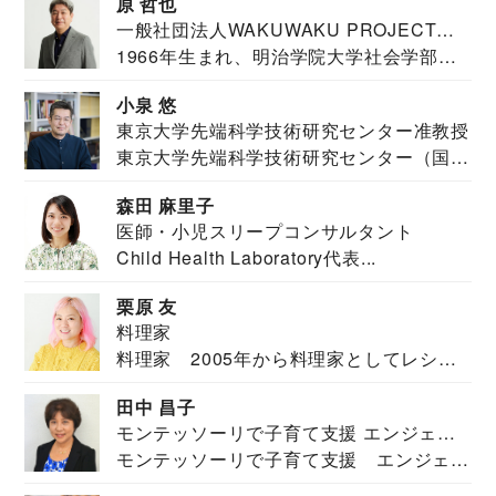
原 哲也
一般社団法人WAKUWAKU PROJECT
1966年生まれ、明治学院大学社会学部福
JAPAN代表・言語聴覚士・社会福祉士
祉学科卒業...
小泉 悠
東京大学先端科学技術研究センター准教授
東京大学先端科学技術研究センター（国際
安全保障構想...
森田 麻里子
医師・小児スリープコンサルタント
Child Health Laboratory代表...
栗原 友
料理家
料理家 2005年から料理家としてレシピ
を紹介。東...
田中 昌子
モンテッソーリで子育て支援 エンジェル
モンテッソーリで子育て支援 エンジェル
ズハウス研究所所長
ズハウス研究...