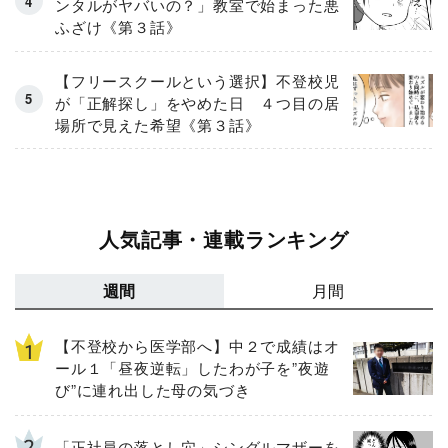
ンタルがヤバいの？」教室で始まった悪
ふざけ《第３話》
【フリースクールという選択】不登校児
が「正解探し」をやめた日 ４つ目の居
場所で見えた希望《第３話》
人気記事・連載ランキング
週間
月間
【不登校から医学部へ】中２で成績はオ
ール１「昼夜逆転」したわが子を”夜遊
び”に連れ出した母の気づき
「正社員の落とし穴」シングルマザーを