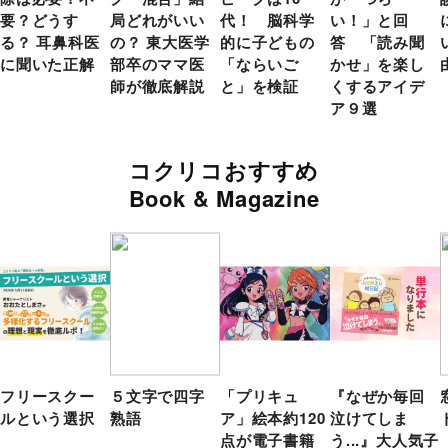
要？どうす
局どれがいい
代！ 脳科学
い！」と回
る？ 耳鼻科医
の？ 東大医学
的に子どもの
答 「読み聞
に聞いた正解
部卒のママ医
「ならいご
かせ」を楽し
師が徹底解説
と」を検証
くするアイデ
ア９選
コクリコおすすめ
Book & Magazine
フリースクー
５文字で四字
「プリキュ
『なぜか毎回
ルという選択
熟語
ア」絵本約120
泣けてしま
点が電子書籍
う...』大人気子