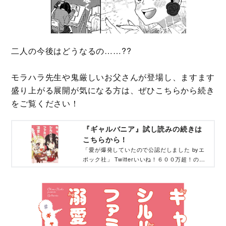
二人の今後はどうなるの……??
モラハラ先生や鬼厳しいお父さんが登場し、ますます
盛り上がる展開が気になる方は、ぜひこちらから続き
をご覧ください！
『ギャルバニア』試し読みの続きは
こちらから！
「愛が爆発していたので公認だしました byエ
ポック社」 Twitterいいね！６００万超！の人
気沸騰中話題作。 描きおろし漫画、大量収
録！衝撃のコラボ！ 「クールなギャル×陰キャ
女子高生」の心がとろけるスクールライフ。
幸せで癒される、とんでもない感動物語。 単
行本には、「特別描きおろし」掲載！ 普遍的
なマニア心を描いた圧倒的人気作！ シルバニ