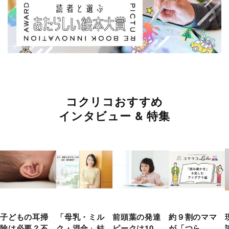
コクリコおすすめ
インタビュー & 特集
子どもの耳掃
「母乳・ミル
前頭葉の発達
約９割のママ
除は必要？不
ク・混合」結
ピークは10
が「つら