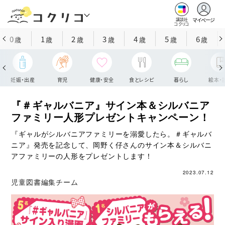
マイページ
講談社
コクリコ
0
1
2
3
4
5
6
歳
歳
歳
歳
歳
歳
歳
妊娠・出産
育児
健康・安全
食とレシピ
暮らし
絵本・
『＃ギャルバニア』サイン本＆シルバニア
ファミリー人形プレゼントキャンペーン！
『ギャルがシルバニアファミリーを溺愛したら。＃ギャルバ
ニア』発売を記念して、岡野く仔さんのサイン本＆シルバニ
アファミリーの人形をプレゼントします！
2023.07.12
児童図書編集チーム