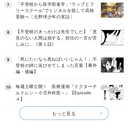
「不登校から医学部進学」“ラップとフ
リースクール”でトンネルを脱して高校
受験へ〔元野球少年の実話〕
【不登校のきっかけは先生でした】「意
見のない人間は損する」担任の一言が苦
しみに…《第１話》
「死にたいなら死ねばいいじゃん！」不
登校の姉に浴びせてしまった言葉【番外
編・後編】
毎週土曜公開！ 医療漫画『ドクターチ
ルドレン～小児外科医～』【Episode.
４】
もっと見る