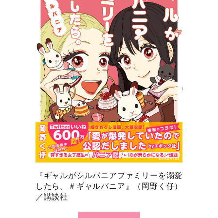
アファミリーを溺愛するギャルと 手芸部の真
面目女子高生。 出会うはずのなかった二人が
「推し愛」で結びつくーー！！ 二人の清らか
さに、きゅんきゅんがとまらないーー！
『ギャルがシルバニアファミリーを溺愛
したら。＃ギャルバニア』（岡野く仔）
／講談社