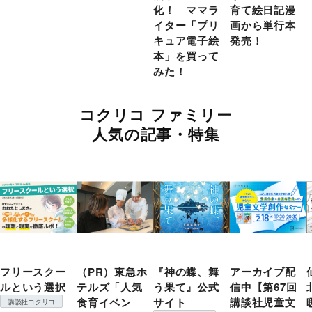
化！ ママラ
育て絵日記漫
イター「プリ
画から単行本
キュア電子絵
発売！
本」を買って
みた！
コクリコ ファミリー
人気の記事・特集
フリースクー
（PR）東急ホ
『神の蝶、舞
アーカイブ配
ルという選択
テルズ「人気
う果て』公式
信中【第67回
食育イベン
サイト
講談社児童文
講談社コクリコ