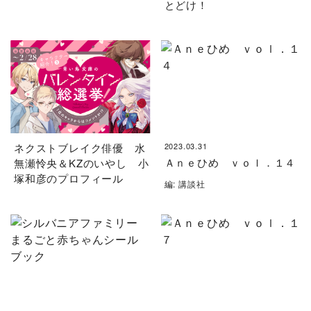
とどけ！
ネクストブレイク俳優 水
2023.03.31
Ａｎｅひめ ｖｏｌ．１４
無瀬怜央＆KZのいやし 小
塚和彦のプロフィール
編: 講談社