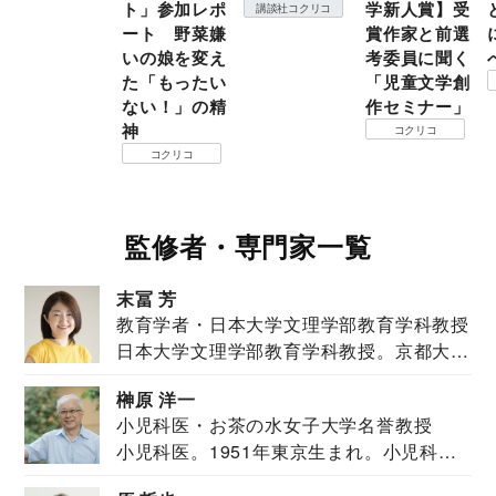
ト」参加レポ
学新人賞】受
講談社コクリコ
ート 野菜嫌
賞作家と前選
いの娘を変え
考委員に聞く
た「もったい
「児童文学創
ない！」の精
作セミナー」
神
コクリコ
コクリコ
監修者・専門家一覧
末冨 芳
教育学者・日本大学文理学部教育学科教授
日本大学文理学部教育学科教授。京都大学
教育学部卒業...
榊原 洋一
小児科医・お茶の水女子大学名誉教授
小児科医。1951年東京生まれ。小児科
医。東京大学...