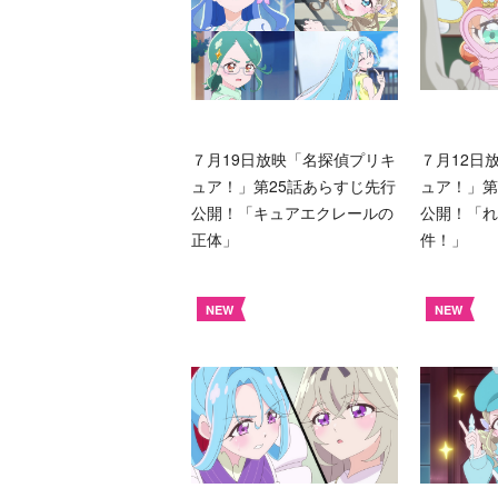
７月19日放映「名探偵プリキ
７月12日
ュア！」第25話あらすじ先行
ュア！」第
公開！「キュアエクレールの
公開！「れ
正体」
件！」
NEW
NEW