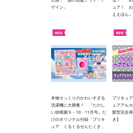
ゲイン」
ュア！ お
ええほん』
NEW
NEW
本物そっくりのかわいすぎる
プリキュア
洗濯機に大興奮！ 『たのし
ュアアルカ
い幼稚園９・10・11月号』だ
髪型完全再
けのオリジナル付録「プリキ
き】
ュア くるくるせんたくき」