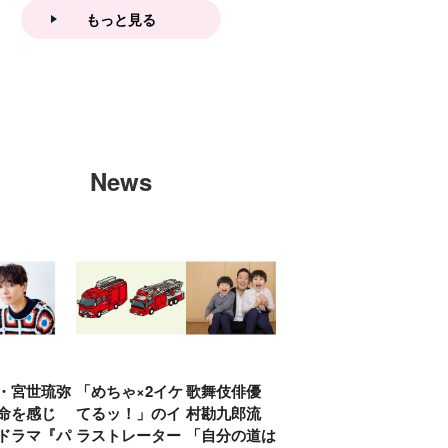
もっと見る
News
・宮世琉弥
「めちゃ×2イケ
歌舞伎俳優 中
「プリキュアは
俳優
命を感じ
てるッ！」のイ
村勘九郎流
20年前からジェ
汰「
ドラマ『パ
ラストレーター
「自分の道は自
ンダーを意識し
える