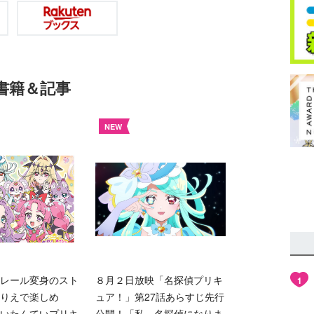
書籍＆記事
NEW
レール変身のスト
８月２日放映「名探偵プリキ
1
りえで楽しめ
ュア！」第27話あらすじ先行
いたんていプリキ
公開！「私、名探偵になりま