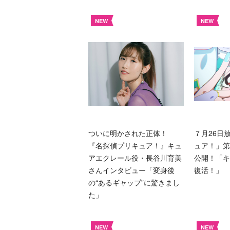
NEW
NEW
ついに明かされた正体！
７月26日
『名探偵プリキュア！』キュ
ュア！」第
アエクレール役・長谷川育美
公開！「キ
さんインタビュー「変身後
復活！」
の“あるギャップ”に驚きまし
た」
NEW
NEW