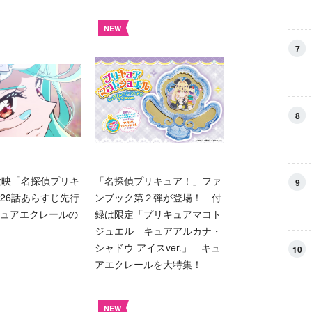
NEW
7
8
放映「名探偵プリキ
「名探偵プリキュア！」ファ
9
26話あらすじ先行
ンブック第２弾が登場！ 付
ュアエクレールの
録は限定「プリキュアマコト
ジュエル キュアアルカナ・
シャドウ アイスver.」 キュ
10
アエクレールを大特集！
NEW