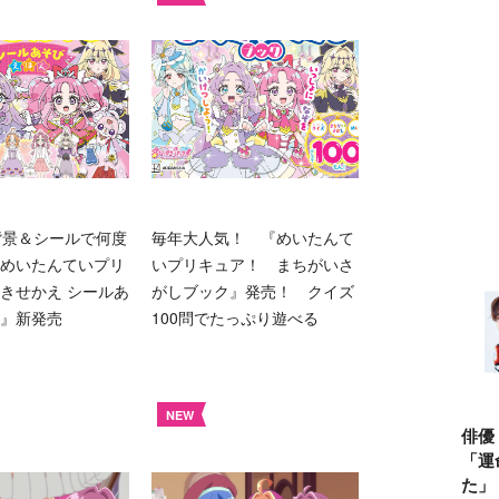
背景＆シールで何度
毎年大人気！ 『めいたんて
めいたんていプリ
いプリキュア！ まちがいさ
きせかえ シールあ
がしブック』発売！ クイズ
』新発売
100問でたっぷり遊べる
NEW
俳優
「運
た」