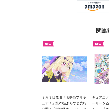
関連
NEW
NEW
８月９日放映「名探偵プリキ
キュアエク
ュア！」第28話あらすじ先行
ーリーをぬ
公開！「謎の怪盗デッチ・ア
る！ 『め