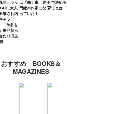
孔明』ラッ
は「働く車」専
分で決める」子
ていた」生みの
弟み
KABE太人
門絵本作家にな
育てとは
親・鷲尾天が男
したひ
影響され内
っていた！
女問わず伝えた
ラマ
キャラ
いこと
所』
? 「渋谷を
「お
」振り切っ
い」
当たり演技
側
おすすめ BOOKS＆
MAGAZINES