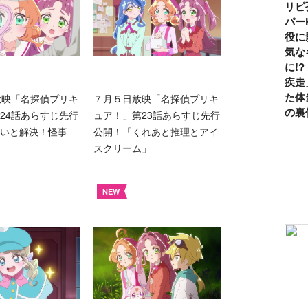
リピ
パー
役に
気な
に!
疾走
た体
放映「名探偵プリキ
７月５日放映「名探偵プリキ
の裏
24話あらすじ先行
ュア！」第23話あらすじ先行
いと解決！怪事
公開！「くれあと推理とアイ
スクリーム」
NEW