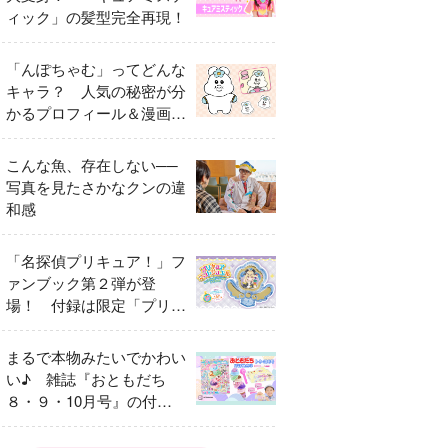
ィック」の髪型完全再現！
「んぽちゃむ」ってどんな
キャラ？ 人気の秘密が分
かるプロフィール＆漫画ま
とめ
こんな魚、存在しない──
写真を見たさかなクンの違
和感
「名探偵プリキュア！」フ
ァンブック第２弾が登
場！ 付録は限定「プリキ
ュアマコトジュエル キュ
アアルカナ・シャドウ ア
まるで本物みたいでかわい
イスver.」 キュアエクレ
い♪ 雑誌『おともだち
ールを大特集！
８・９・10月号』の付録
は『サーティワン アイス
クリームやさん』