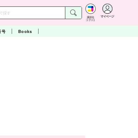
マイページ
講談社
コクリコ
新号
Books