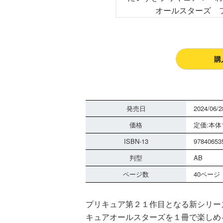
購
発売日
2024/06/2
価格
定価:本体1
ISBN-13
97840653
判型
AB
ページ数
40ページ
プリキュア第２１作目となる新シリー
キュアオールスターズを１冊で楽しめ