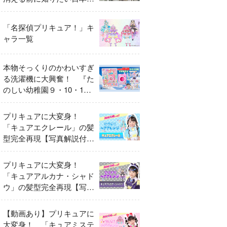
異変
「名探偵プリキュア！」キ
ャラ一覧
本物そっくりのかわいすぎ
る洗濯機に大興奮！ 『た
のしい幼稚園９・10・11
月号』だけのオリジナル付
録「プリキュア くるくる
プリキュアに大変身！
せんたくき」
「キュアエクレール」の髪
型完全再現【写真解説付
き】
プリキュアに大変身！
「キュアアルカナ・シャド
ウ」の髪型完全再現【写真
解説付き】
【動画あり】プリキュアに
大変身！ 「キュアミステ