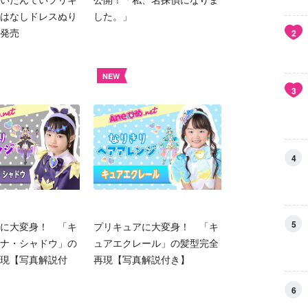
はなしドレスぬり
した。」
発売
2
NEW
3
4
5
に大変身！ 「キ
プリキュアに大変身！ 「キ
ナ・シャドウ」の
ュアエクレール」の髪型完全
現【写真解説付
再現【写真解説付き】
6