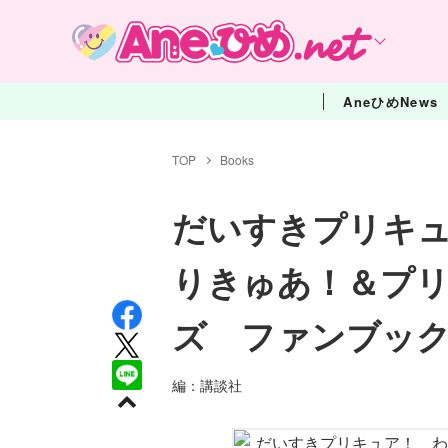
AneひめNews
TOP
Books
だいすきプリキ
りきゅあ！＆プ
ズ ファンブック
編：講談社