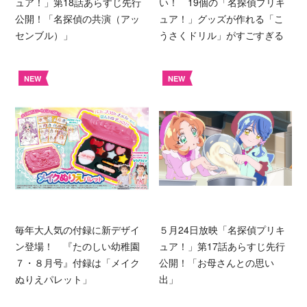
ュア！」第18話あらすじ先行
い！ 19個の「名探偵プリキ
公開！「名探偵の共演（アッ
ュア！」グッズが作れる「こ
センブル）」
うさくドリル」がすごすぎる
NEW
NEW
毎年大人気の付録に新デザイ
５月24日放映「名探偵プリキ
ン登場！ 『たのしい幼稚園
ュア！」第17話あらすじ先行
７・８月号』付録は「メイク
公開！「お母さんとの思い
ぬりえパレット」
出」