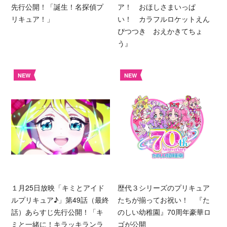
先行公開！「誕生！名探偵プ
ア！ おほしさまいっぱ
リキュア！」
い！ カラフルロケットえん
ぴつつき おえかきてちょ
う』
NEW
NEW
１月25日放映「キミとアイド
歴代３シリーズのプリキュア
ルプリキュア♪」第49話（最終
たちが揃ってお祝い！ 『た
話）あらすじ先行公開！「キ
のしい幼稚園』70周年豪華ロ
ミと一緒に！キラッキランラ
ゴが公開