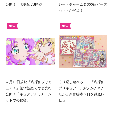
公開！「名探偵VS怪盗」
レートチャーム＆300個ビーズ
セットが登場！
NEW
NEW
４月19日放映「名探偵プリキ
くり返し遊べる！ 「名探偵
ュア！」第12話あらすじ先行
プリキュア！」おえかき＆き
公開！「キュアアルカナ・シ
せかえ新作絵本２冊を徹底レ
ャドウの秘密」
ビュー！