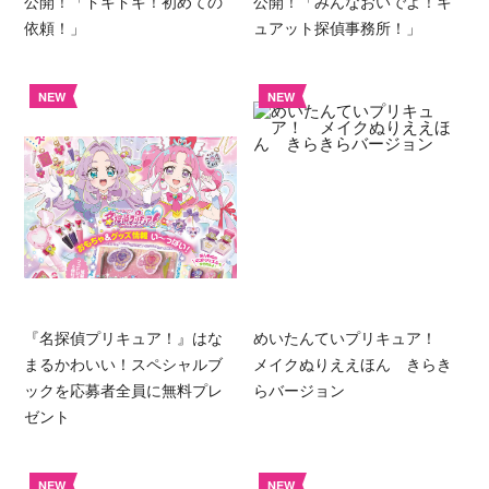
公開！「ドキドキ！初めての
公開！「みんなおいでよ！キ
依頼！」
ュアット探偵事務所！」
NEW
NEW
『名探偵プリキュア！』はな
めいたんていプリキュア！
まるかわいい！スペシャルブ
メイクぬりええほん きらき
ックを応募者全員に無料プレ
らバージョン
ゼント
NEW
NEW