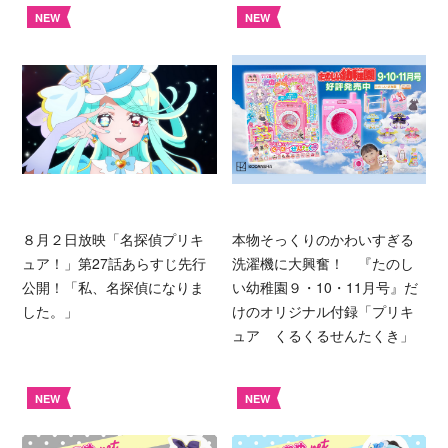
NEW
NEW
８月２日放映「名探偵プリキ
本物そっくりのかわいすぎる
ュア！」第27話あらすじ先行
洗濯機に大興奮！ 『たのし
公開！「私、名探偵になりま
い幼稚園９・10・11月号』だ
した。」
けのオリジナル付録「プリキ
ュア くるくるせんたくき」
NEW
NEW