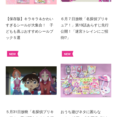
【保存版】キラキラ＆かわい
６月７日放映「名探偵プリキ
すぎるシールが大集合！ 子
ュア！」第19話あらすじ先行
どもも喜ぶおすすめシールブ
公開！「迷宮トレインにご招
ック５選
待⁉︎」
NEW
NEW
５月31日放映「名探偵プリキ
おうち遊びネタに困らな