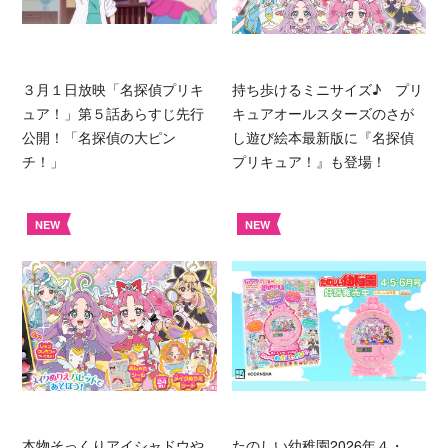
３月１日放映「名探偵プリキ
持ち歩けるミニサイズ♪ プリ
ュア！」第５話あらすじ先行
キュアオールスターズのさが
公開！「名探偵の大ピン
し遊び絵本最新版に『名探偵
チ！」
プリキュア！』も登場！
NEW
NEW
本物そっくりアイシャドウや
たのしい幼稚園2026年４・