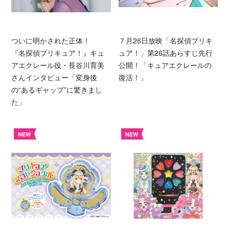
ついに明かされた正体！
７月26日放映「名探偵プリキ
『名探偵プリキュア！』キュ
ュア！」第26話あらすじ先行
アエクレール役・長谷川育美
公開！「キュアエクレールの
さんインタビュー「変身後
復活！」
の“あるギャップ”に驚きまし
た」
NEW
NEW