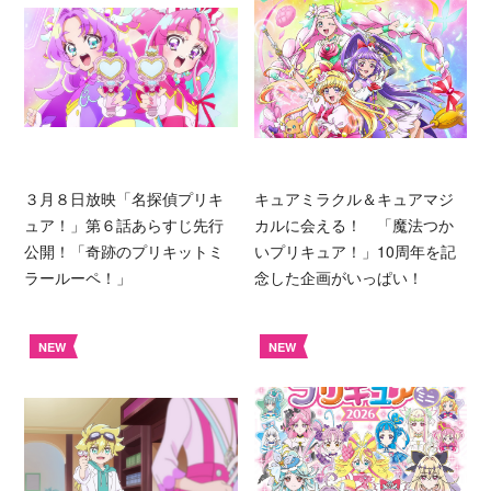
３月８日放映「名探偵プリキ
キュアミラクル＆キュアマジ
ュア！」第６話あらすじ先行
カルに会える！ 「魔法つか
公開！「奇跡のプリキットミ
いプリキュア！」10周年を記
ラールーペ！」
念した企画がいっぱい！
NEW
NEW