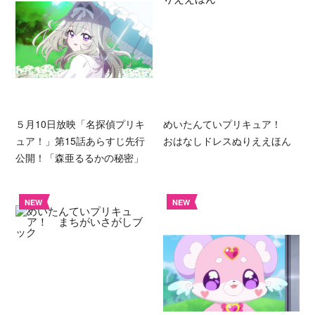
５月10日放映「名探偵プリキ
めいたんていプリキュア！
ュア！」第15話あらすじ先行
おはなしドレスぬりええほん
公開！「森亜るるかの秘密」
NEW
NEW