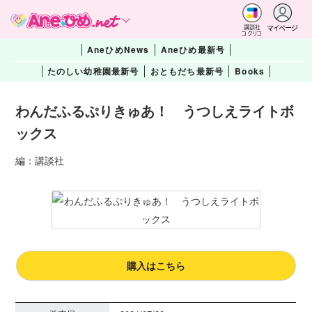
マイページ
講談社
コクリコ
AneひめNews
Aneひめ最新号
たのしい幼稚園最新号
おともだち最新号
Books
わんだふるぷりきゅあ！ うつしえライトボ
ックス
編：講談社
購入はこちら