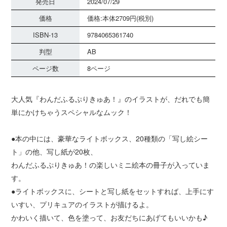
発売日
2024/07/29
価格
価格:本体2709円(税別)
ISBN-13
9784065361740
判型
AB
ページ数
8ページ
大人気『わんだふるぷりきゅあ！』のイラストが、だれでも簡
単にかけちゃうスペシャルなムック！
●本の中には、豪華なライトボックス、20種類の「写し絵シー
ト」の他、写し紙が20枚、
わんだふるぷりきゅあ！の楽しいミニ絵本の冊子が入っていま
す。
●ライトボックスに、シートと写し紙をセットすれば、上手にす
いすい、プリキュアのイラストが描けるよ。
かわいく描いて、色を塗って、お友だちにあげてもいいかも♪