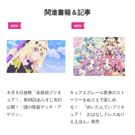
関連書籍＆記事
NEW
NEW
８月９日放映「名探偵プリキ
キュアエクレール変身のスト
ュア！」第28話あらすじ先行
ーリーをぬりえで楽しめ
公開！「謎の怪盗デッチ・ア
る！ 『めいたんていプリキ
ゲイン」
ュア！ おはなしドレスぬり
ええほん』発売