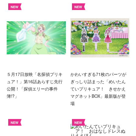
NEW
NEW
５月17日放映「名探偵プリキ
かわいすぎる71枚のパーツが
ュア！」第16話あらすじ先行
ぎっしり詰まった「めいたん
公開！「探偵エリーの事件
ていプリキュア！ きせかえ
簿!?」
マグネットBOX」最新版が登
場
NEW
NEW