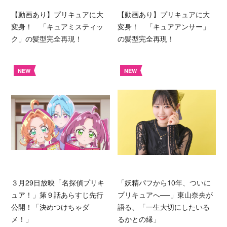
【動画あり】プリキュアに大
【動画あり】プリキュアに大
変身！ 「キュアミスティッ
変身！ 「キュアアンサー」
ク」の髪型完全再現！
の髪型完全再現！
NEW
NEW
３月29日放映「名探偵プリキ
「妖精パフから10年、ついに
ュア！」第９話あらすじ先行
プリキュアへ──」東山奈央が
公開！「決めつけちゃダ
語る、「一生大切にしたいる
メ！」
るかとの縁」