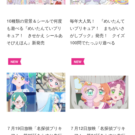
10種類の背景＆シールで何度
毎年大人気！ 『めいたんて
も遊べる『めいたんていプリ
いプリキュア！ まちがいさ
キュア！ きせかえ シールあ
がしブック』発売！ クイズ
そびえほん』新発売
100問でたっぷり遊べる
NEW
NEW
７月19日放映「名探偵プリキ
７月12日放映「名探偵プリキ