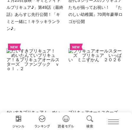
ルプリキュア♪」第49話（最終
たちが揃ってお祝い！ 『た
話）あらすじ先行公開！「キ
のしい幼稚園』70周年豪華ロ
ミと一緒に！キラッキランラ
ゴが公開
ン♪」
NEW
NEW
だいすきプリキュア！ めい
プリキュアオールスターズ
たんていプリキュア！＆プリ
プリキュア いっぱい ミニ
キュアオールスターズ ファ
ずかん ２０２６
ジャンル
ランキング
読者モデル
検索