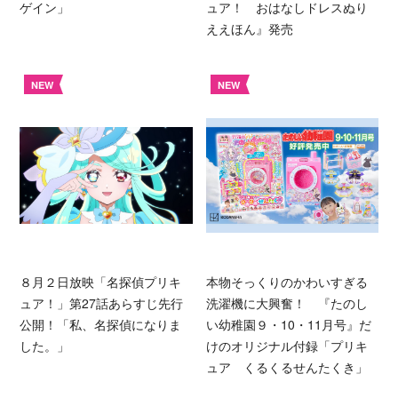
ゲイン」
ュア！ おはなしドレスぬり
ええほん』発売
NEW
NEW
８月２日放映「名探偵プリキ
本物そっくりのかわいすぎる
ュア！」第27話あらすじ先行
洗濯機に大興奮！ 『たのし
公開！「私、名探偵になりま
い幼稚園９・10・11月号』だ
した。」
けのオリジナル付録「プリキ
ュア くるくるせんたくき」