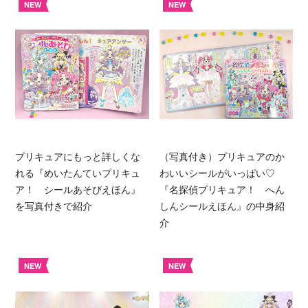
NEW
NEW
プリキュアにもっと詳しくな
（写真付き）プリキュアのか
れる『めいたんていプリキュ
わいいシールがいっぱい♡
ア！ シールあそびえほん』
『名探偵プリキュア！ へん
を写真付きで紹介
しんシールえほん』の中身紹
介
NEW
NEW