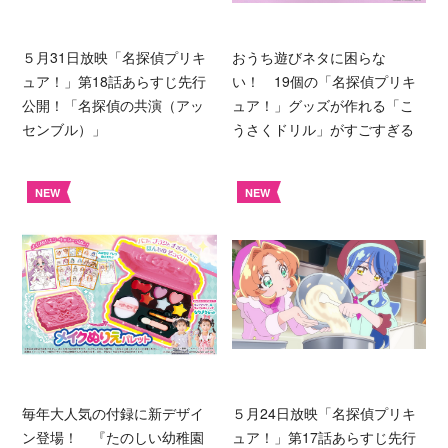
５月31日放映「名探偵プリキ
おうち遊びネタに困らな
ュア！」第18話あらすじ先行
い！ 19個の「名探偵プリキ
公開！「名探偵の共演（アッ
ュア！」グッズが作れる「こ
センブル）」
うさくドリル」がすごすぎる
NEW
NEW
毎年大人気の付録に新デザイ
５月24日放映「名探偵プリキ
ン登場！ 『たのしい幼稚園
ュア！」第17話あらすじ先行