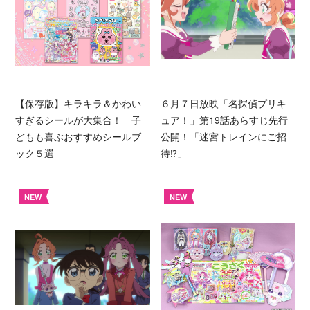
【保存版】キラキラ＆かわい
６月７日放映「名探偵プリキ
すぎるシールが大集合！ 子
ュア！」第19話あらすじ先行
どもも喜ぶおすすめシールブ
公開！「迷宮トレインにご招
ック５選
待⁉︎」
NEW
NEW