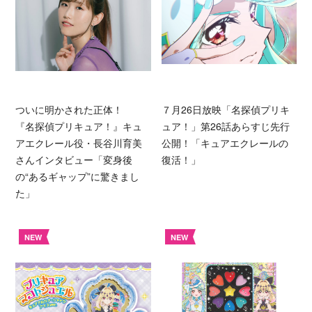
ついに明かされた正体！
７月26日放映「名探偵プリキ
『名探偵プリキュア！』キュ
ュア！」第26話あらすじ先行
アエクレール役・長谷川育美
公開！「キュアエクレールの
さんインタビュー「変身後
復活！」
の“あるギャップ”に驚きまし
た」
NEW
NEW