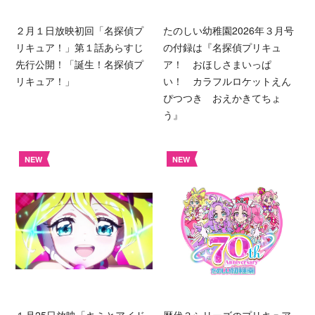
２月１日放映初回「名探偵プ
たのしい幼稚園2026年３月号
リキュア！」第１話あらすじ
の付録は『名探偵プリキュ
先行公開！「誕生！名探偵プ
ア！ おほしさまいっぱ
リキュア！」
い！ カラフルロケットえん
ぴつつき おえかきてちょ
う』
NEW
NEW
１月25日放映「キミとアイド
歴代３シリーズのプリキュア