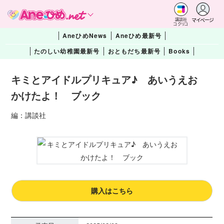
マイページ
講談社
コクリコ
AneひめNews
Aneひめ最新号
たのしい幼稚園最新号
おともだち最新号
Books
キミとアイドルプリキュア♪ あいうえお
かけたよ！ ブック
編：講談社
購入はこちら