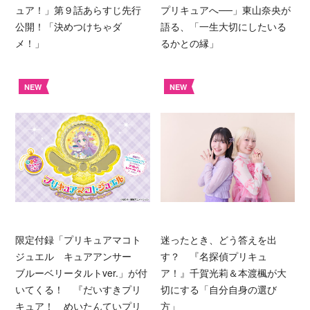
ュア！」第９話あらすじ先行
プリキュアへ──」東山奈央が
公開！「決めつけちゃダ
語る、「一生大切にしたいる
メ！」
るかとの縁」
NEW
NEW
限定付録「プリキュアマコト
迷ったとき、どう答えを出
ジュエル キュアアンサー
す？ 『名探偵プリキュ
ブルーベリータルトver.」が付
ア！』千賀光莉＆本渡楓が大
いてくる！ 『だいすきプリ
切にする「自分自身の選び
キュア！ めいたんていプリ
方」