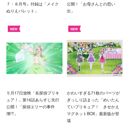
７・８月号』付録は「メイク
公開！「お母さんとの思い
ぬりえパレット」
出」
NEW
NEW
５月17日放映「名探偵プリキ
かわいすぎる71枚のパーツが
ュア！」第16話あらすじ先行
ぎっしり詰まった「めいたん
公開！「探偵エリーの事件
ていプリキュア！ きせかえ
簿!?」
マグネットBOX」最新版が登
場