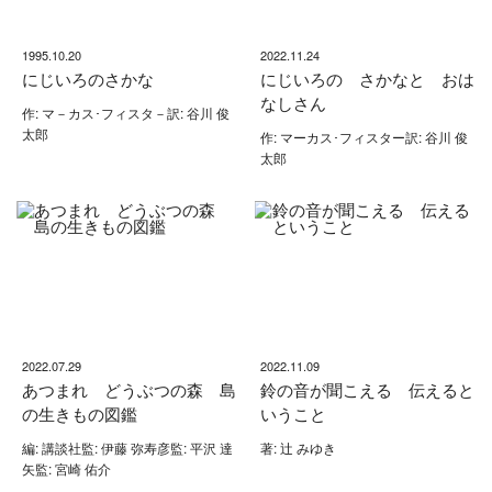
1995.10.20
2022.11.24
にじいろのさかな
にじいろの さかなと おは
なしさん
作: マ－カス･フィスタ－訳: 谷川 俊
太郎
作: マーカス･フィスター訳: 谷川 俊
太郎
2022.07.29
2022.11.09
あつまれ どうぶつの森 島
鈴の音が聞こえる 伝えると
の生きもの図鑑
いうこと
編: 講談社監: 伊藤 弥寿彦監: 平沢 達
著: 辻 みゆき
矢監: 宮崎 佑介