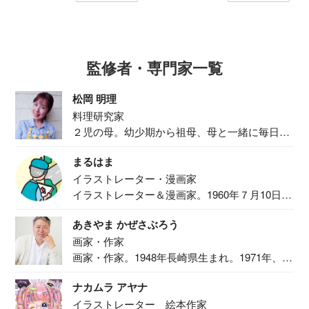
監修者・専門家一覧
松岡 明理
料理研究家
２児の母。幼少期から祖母、母と一緒に毎日の
食事作り...
まるはま
イラストレーター・漫画家
イラストレーター＆漫画家。1960年７月10日生
ま...
あきやま かぜさぶろう
画家・作家
画家・作家。1948年長崎県生まれ。1971年、
二...
ナカムラ アヤナ
イラストレーター 絵本作家