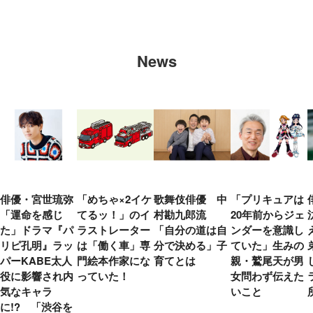
News
俳優・宮世琉弥
「めちゃ×2イケ
歌舞伎俳優 中
「プリキュアは
「運命を感じ
てるッ！」のイ
村勘九郎流
20年前からジェ
た」ドラマ『パ
ラストレーター
「自分の道は自
ンダーを意識し
リピ孔明』ラッ
は「働く車」専
分で決める」子
ていた」生みの
パーKABE太人
門絵本作家にな
育てとは
親・鷲尾天が男
役に影響され内
っていた！
女問わず伝えた
気なキャラ
いこと
に!? 「渋谷を