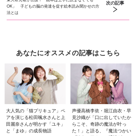
次の記事
OK」 子どもの脳の発達を促す絵本読み聞かせの方
法とは
あなたにオススメの記事はこちら
大人気の「猫プリキュア」ペ
声優高橋李依・堀江由衣・早
アを演じる松田颯水さんと上
見沙織が「口に出していたか
田麗奈さんが明かす「ユキ」
らこそ、奇跡の魔法が叶っ
と「まゆ」の成長物語
た！」と語る、『魔法つかい