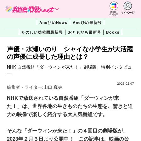
マイページ
講談社
コクリコ
AneひめNews
Aneひめ最新号
たのしい幼稚園最新号
おともだち最新号
Books
声優・水瀬いのり シャイな小学生が大活躍
の声優に成長した理由とは？
NHK 自然番組「ダーウィンが来た！」劇場版 特別インタビュ
ー
2023.02.07
編集者・ライター:
山口 真央
NHKで放送されている自然番組「ダーウィンが来
た！」は、世界各地の生きものたちの生態を、驚きと迫
力の映像で楽しく紹介する大人気番組です。
そんな「ダーウィンが来た！」の４回目の劇場版が、
2023年２月３日より公開中！ この記事は、映画の公