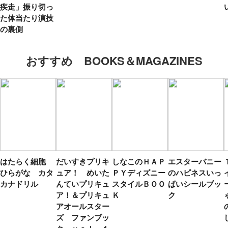
疾走」振り切っ
た体当たり演技
の裏側
おすすめ BOOKS＆MAGAZINES
はたらく細胞
だいすきプリキ
しなこのＨＡＰ
エスターバニー
ひらがな カタ
ュア！ めいた
ＰＹディズニー
のハピネスいっ
カナドリル
んていプリキュ
スタイルＢＯＯ
ぱいシールブッ
ア！＆プリキュ
Ｋ
ク
アオールスター
ズ ファンブッ