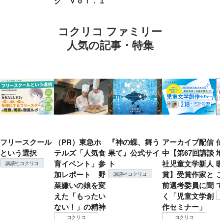
ク ｖｏｌ．１
コクリコ ファミリー
人気の記事・特集
フリースクール
（PR）東急ホ
『神の蝶、舞う
アーカイブ配信
という選択
テルズ「人気食
果て』公式サイ
中【第67回講談
育イベント」参
ト
社児童文学新人
講談社コクリコ
加レポート 野
賞】受賞作家と
講談社コクリコ
菜嫌いの娘を変
前選考委員に聞
えた「もったい
く「児童文学創
ない！」の精神
作セミナー」
コクリコ
コクリコ