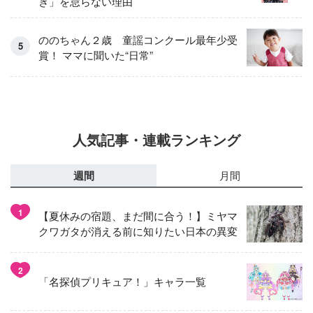
き」を怠らない理由
ののちゃん２歳 童謡コンクール最年少受
賞！ ママに聞いた“日常”
人気記事・連載ランキング
週間
月間
1
【夏休みの宿題、まだ間に合う！】ミヤマ
クワガタが消える前に知りたい日本の異変
2
「名探偵プリキュア！」キャラ一覧