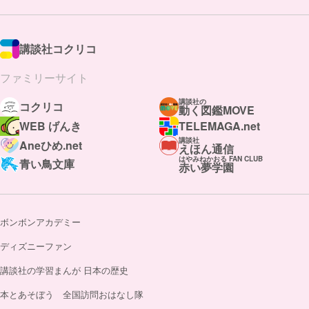
講談社コクリコ
ファミリーサイト
講談社の
コクリコ
動く図鑑MOVE
WEB げんき
TELEMAGA.net
講談社
Aneひめ.net
えほん通信
はやみねかおる FAN CLUB
青い鳥文庫
赤い夢学園
ボンボンアカデミー
ディズニーファン
講談社の学習まんが 日本の歴史
本とあそぼう 全国訪問おはなし隊