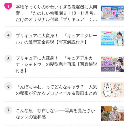
本物そっくりのかわいすぎる洗濯機に大興
3
奮！ 『たのしい幼稚園９・10・11月号』
だけのオリジナル付録「プリキュア くる
くるせんたくき」
プリキュアに大変身！ 「キュアエクレー
ル」の髪型完全再現【写真解説付き】
プリキュアに大変身！ 「キュアアルカ
ナ・シャドウ」の髪型完全再現【写真解説
付き】
「んぽちゃむ」ってどんなキャラ？ 人気
の秘密が分かるプロフィール＆漫画まとめ
こんな魚、存在しない──写真を見たさか
なクンの違和感