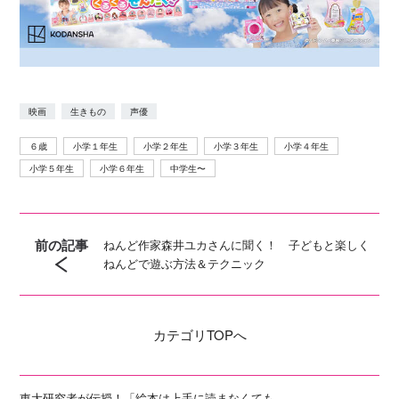
映画
生きもの
声優
６歳
小学１年生
小学２年生
小学３年生
小学４年生
小学５年生
小学６年生
中学生〜
前の記事
ねんど作家森井ユカさんに聞く！ 子どもと楽しく
ねんどで遊ぶ方法＆テクニック
カテゴリ
TOPへ
東大研究者が伝授！「絵本は上手に読まなくても