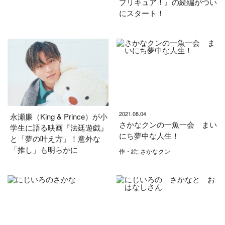
プリキュア！』の続編がつい
にスタート！
2021.08.04
永瀬廉（King & Prince）が小
さかなクンの一魚一会 まい
学生に語る映画『法廷遊戯』
にち夢中な人生！
と「夢の叶え方」！意外な
「推し」も明らかに
作・絵: さかなクン