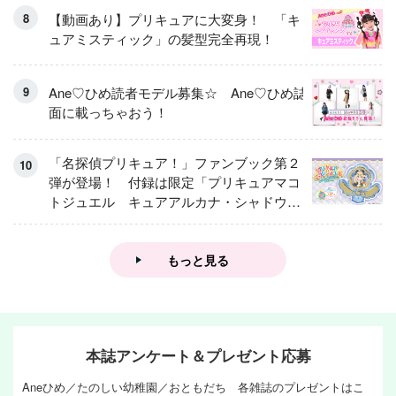
【動画あり】プリキュアに大変身！ 「キ
ュアミスティック」の髪型完全再現！
Ane♡ひめ読者モデル募集☆ Ane♡ひめ誌
面に載っちゃおう！
「名探偵プリキュア！」ファンブック第２
弾が登場！ 付録は限定「プリキュアマコ
トジュエル キュアアルカナ・シャドウ
アイスver.」 キュアエクレールを大特
集！
もっと見る
本誌アンケート＆プレゼント応募
Aneひめ／たのしい幼稚園／おともだち 各雑誌のプレゼントはこ