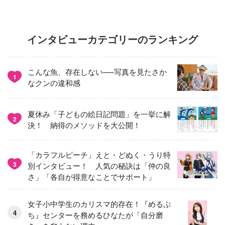
インタビューカテゴリーのランキング
こんな魚、存在しない──写真を見たさか
1
なクンの違和感
夏休み「子どもの絵日記問題」を一挙に解
2
決！ 納得のメソッドを大公開！
「カラフルピーチ」えと・どぬく・うり特
3
別インタビュー！ 人気の秘訣は「仲の良
さ」「各自が得意なことでサポート」
女子小中学生のカリスマ的存在！『めるぷ
ち』センターを務めるひなたが「自分磨