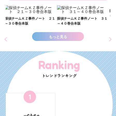
い
し
２１
探偵チームＫＺ事件ノート ３１
探偵チームＫＺ事件ノート １１
世
～４０巻合本版
～２０巻合本版
もっと見る
Ranking
トレンドランキング
1