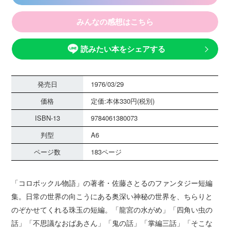
みんなの感想はこちら
読みたい本をシェアする
発売日
1976/03/29
価格
定価:本体330円(税別)
ISBN-13
9784061380073
判型
A6
ページ数
183ページ
「コロボックル物語」の著者・佐藤さとるのファンタジー短編
集。日常の世界の向こうにある奥深い神秘の世界を、ちらりと
のぞかせてくれる珠玉の短編。「龍宮の水がめ」「四角い虫の
話」「不思議なおばあさん」「鬼の話」「掌編三話」「そこな