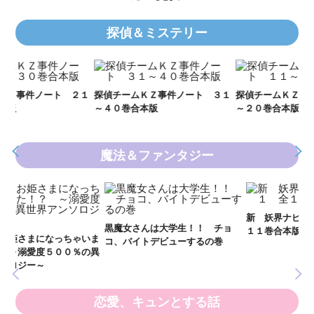
探偵＆ミステリー
Ｋ
数
２１
探偵チームＫＺ事件ノート ３１
探偵チームＫＺ事件ノート １１
～４０巻合本版
～２０巻合本版
魔法＆ファンタジー
妖
全
新 妖界ナビ・ルナ１～１１ 全
黒魔女さんは大学生！！ チョ
１１巻合本版
いま
コ、バイトデビューするの巻
の異
恋愛、キュンとする話