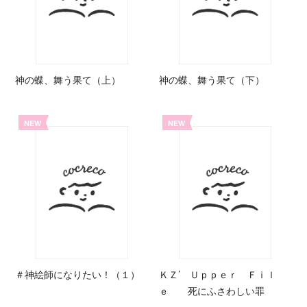
神の蝶、舞う果て（上）
神の蝶、舞う果て（下）
NEW
NEW
＃神絵師になりたい！（１）
ＫＺ’ Ｕｐｐｅｒ Ｆｉｌ
ｅ 死にふさわしい罪