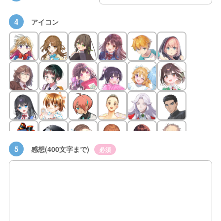
4
アイコン
5
感想(400文字まで)
必須