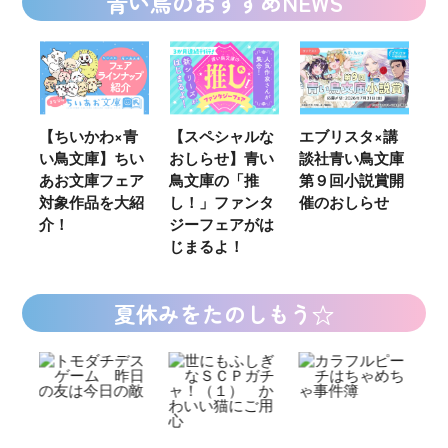
青い鳥のおすすめNEWS
ウ
【ちいかわ×青
【スペシャルな
エブリスタ×講
【
い鳥文庫】ちい
おしらせ】青い
談社青い鳥文庫
女
あお文庫フェア
鳥文庫の「推
第９回小説賞開
る
対象作品を大紹
し！」ファンタ
催のおしらせ
ミ
介！
ジーフェアがは
じまるよ！
夏休みをたのしもう☆