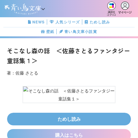
マイページ
講談社
コクリコ
NEWS
人気シリーズ
ためし読み
壁紙
青い鳥文庫小説賞
そこなし森の話 ＜佐藤さとるファンタジー
童話集１＞
著：佐藤 さとる
ためし読み
購入はこちら