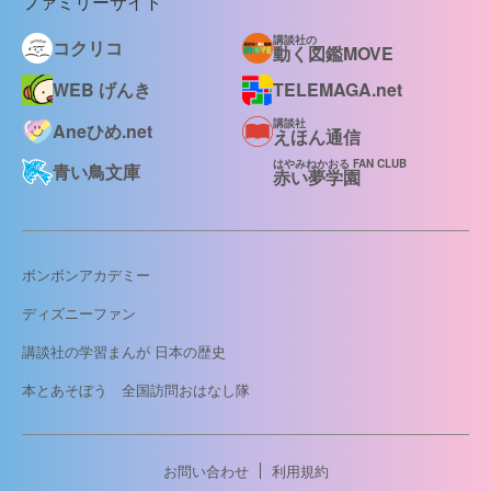
ファミリーサイト
講談社の
コクリコ
動く図鑑MOVE
WEB げんき
TELEMAGA.net
講談社
Aneひめ.net
えほん通信
はやみねかおる FAN CLUB
青い鳥文庫
赤い夢学園
ボンボンアカデミー
ディズニーファン
講談社の学習まんが 日本の歴史
本とあそぼう 全国訪問おはなし隊
お問い合わせ
利用規約