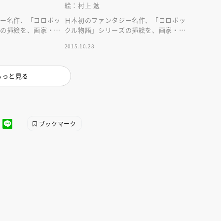
絵：村上 勉
ジー名作、「コロボッ
日本初のファンタジー名作、「コロボッ
ズの挿絵を、画家・村
クル物語」シリーズの挿絵を、画家・村
描き下ろした！ 注目
上勉が新たに全点描き下ろした！ 注目
2015.10.28
の新装版第１弾。
もっと見る
ブックマーク