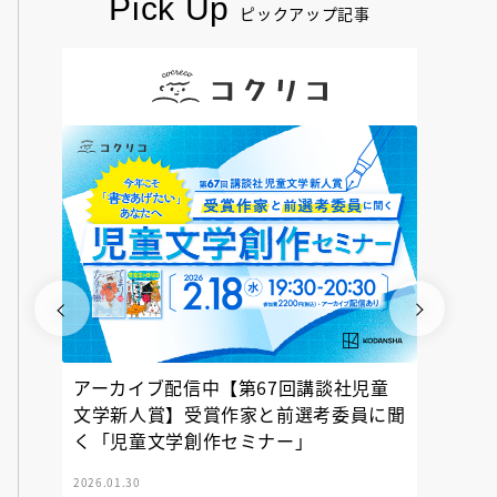
Pick Up
ピックアップ記事
アーカイブ配信中【第67回講談社児童
『神の
文学新人賞】受賞作家と前選考委員に聞
く「児童文学創作セミナー」
2026.01.30
2025.12.23