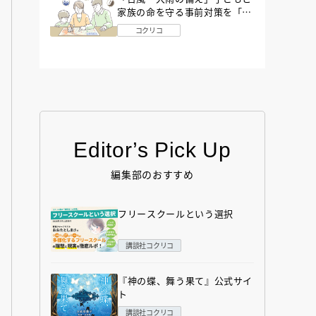
家族の命を守る事前対策を「防
災アドバイザー」が解説
コクリコ
Editor’s Pick Up
編集部のおすすめ
フリースクールという選択
講談社コクリコ
『神の蝶、舞う果て』公式サイ
ト
講談社コクリコ