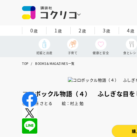
0
1
2
3
4
歳
歳
歳
歳
歳
妊娠と出産
子育て
健康と安全
食とレシ
TOP
BOOKS＆MAGAZINES一覧
コロボックル物語（４） ふしぎな目を
著：佐藤 さとる 絵：村上 勉
購