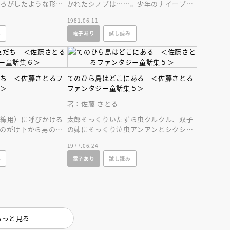
ころがしたような形の
かれたシノブは……。少年のナイーブな
んが、国の中で素敵な
心と感覚をあざやかに描いた表題作のほ
1981.06.11
か、殊玉８編。
み
電子あり
試し読み
だち ＜佐藤さとるフ
てのひら島はどこにある ＜佐藤さとる
６＞
ファンタジー童話集５＞
著：佐藤 さとる
圧線用）に呼びかける
太郎そっくりいたずら虫クルクル、双子
のがけ下から男の子
の姉にそっくり泣虫アンアンとシクシ
がダイスケ鉄塔のおバ
ク、偶然会った女の子に似たおこり虫プ
1977.06.24
ンなどが活躍し…。
み
電子あり
試し読み
もっと見る