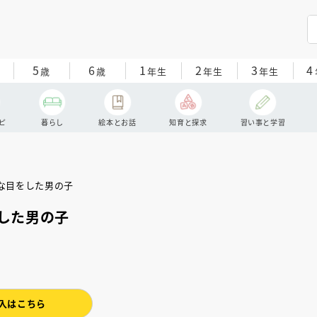
5
6
1
2
3
4
歳
歳
年生
年生
年生
ピ
暮らし
絵本とお話
知育と探求
習い事と学習
した男の子
入はこちら