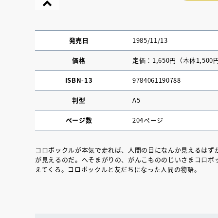
発売日
1985/11/13
価格
定価：1,650円（本体1,500
ISBN-13
9784061190788
判型
A5
ページ数
204ページ
コロボックルが本気で走れば、人間の目になんか見えるはず
が見えるのだ。へそまがりの、がんこもののじいさまコロボ
『NO.６再会』
えてくる。コロボックルと友だちになった人間の物語。
イト ＃４ 20
2025.02.17