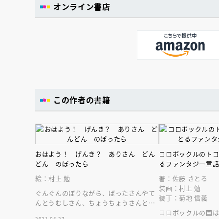
オンライン書店
この作者の書籍
おはよう！ げんき？ ありさん どん
コロボックルのト
どん のぼったら
るファンタジー童
絵：村上 勉
著：佐藤 さとる
装画：村上 勉
ぐんぐんのぼりながら、ばったさんやて
装丁：菊地 信義
んとうむしさん、ちょうちょうさんとご
あいさつ。のぼった先には……。
コロボックルの国
2021.05.27