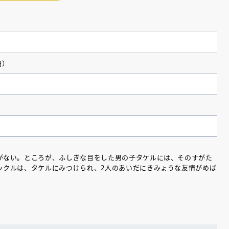
円）
がない。ところが、ふしぎな目をした男の子タケルには、そのすがた
ックルは、タケルにみつけられ、2人のあいだにきみょうな友情がめば
（あさのあつこ）特設サ
フリースクールという選択
26年９月30日発売決定！
2026.03.31