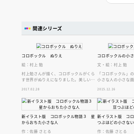
人賞オンラ
と担当編集
応募締切
202
講座」
関連シリーズ
コロボックル ぬりえ
コロボックルの小
絵：村上 勉
文・絵：村上 勉
村上勉さんが描く、コロボックルがくら
「コロボックル」
す世界がぬりえになりました。美しい自
小さな人の小さな
然の風景に自由に色を添える楽しみをこ
2017.02.28
2015.12.16
の一冊で。
新イラスト版 コロボックル物語３ 星
新イラスト版 コ
からおちた小さな人
つぶほどの小さな
作：佐藤 さとる
作：佐藤 さとる