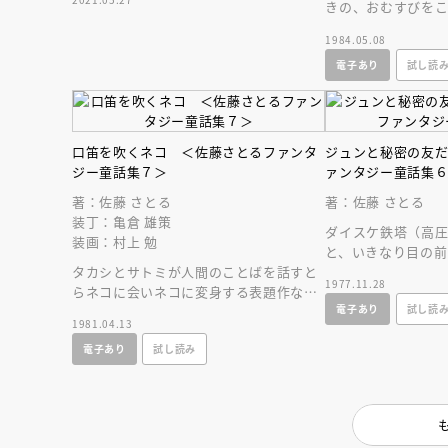
きの、おむすびを
小山に。トコちゃ
1984.05.08
冒険をして……。
電子あり
試し読
口笛を吹くネコ ＜佐藤さとるファンタ
ジュンと秘密の友
ジー童話集７＞
ァンタジー童話集
著：佐藤 さとる
著：佐藤 さとる
装丁：亀倉 雄策
ダイスケ鉄塔（高
装画：村上 勉
と、いきなり目の前
タカシとサトミが人間のことばを話すと
が現われた。それ
1977.11.28
らネコに会いネコに変身する表題作な
ケ蜂山十五で…。
電子あり
試し読
ど、現代の語部が描く不思議で楽しいフ
1981.04.13
ァンタージ童話。
電子あり
試し読み