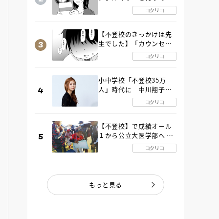
た“魔の２年間”【後編】
コクリコ
【不登校のきっかけは先
生でした】「カウンセリ
ングの時間」生徒の情報
コクリコ
をバラしたのは…《第２
話》
小中学校「不登校35万
人」時代に 中川翔子さ
んが審査委員長「不登校
コクリコ
生動画甲子園 2026」が開
催
【不登校】で成績オール
１から公立大医学部へ 中
２で起立性調節障害「治
コクリコ
るまで３年」の診断 その
とき母は
もっと見る