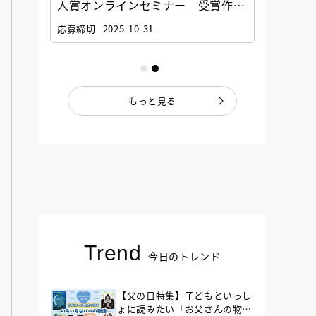
選考委
人賞オンラインセミナー 受賞作家
童文学
ナー」
と担当編集者が語る「絵本創作実践
員に聞
応募締切
2025-10-31
講座」
もっと見る
Trend
今日のトレンド
【父の日特集】子どもといっし
ょに読みたい「お父さんの物