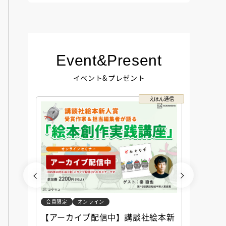
Event&Present
イベント&プレゼント
コクリコ
えほん通信
会員限定
オンライン
会員限定
談社児
【アーカイブ配信中】講談社絵本新
アーカ