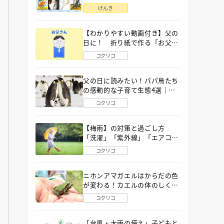
語」６選
げんき
【わかりやすい動画付き】父の
日に！ 折り紙で作る「お父さ
ん」の簡単な折り方
コクリコ
父の日に読みたい！パパ鳥たち
の感動的な子育て生態4選｜図
鑑MOVE
コクリコ
【梅雨】の対策と過ごし方
「洗濯」「紫外線」「エアコ
ン」「ゲリラ豪雨」…〔気象予
コクリコ
報士が完全ガイド〕
ニホンアマガエルはからだの色
が変わる！カエルの体のしくみ
から両生類の特ちょうまで図鑑
コクリコ
MOVEが解説！
「台風・大雨の備え」子どもと