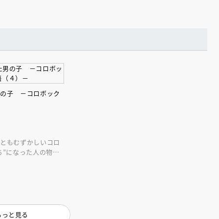
男の子 －コロボック
えほん通信
こともむずかしいコロ
ち”になった人の物
ンライン
会員限定
オンライン
ブ配信中】講談社絵本新
アーカイブ配信中【第67回講
もっと見る