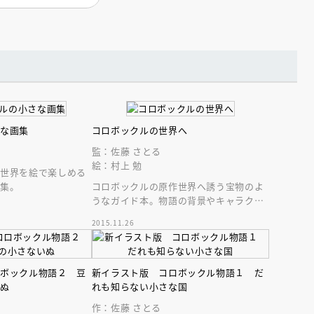
インセミナー 受賞作家
童文学新人賞】受賞作家と前
者が語る「絵本創作実践
員に聞く「児童文学創作セミ
5-10-31
さな画集
コロボックルの世界へ
監：佐藤 さとる
絵：村上 勉
の世界を絵で楽しめる
画集。
コロボックルの原作世界へ誘う宝物のよ
うなガイド本。物語の背景やキャラクタ
ー紹介、作者インタビュー、新規描き下
2015.11.26
ろしカラー絵も！
ロボックル物語２ 豆
新イラスト版 コロボックル物語１ だ
いぬ
れも知らない小さな国
作：佐藤 さとる