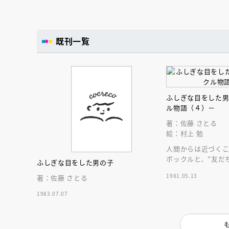
既刊一覧
ふしぎな目をした
ル物語（４）－
著：佐藤 さとる
絵：村上 勉
人間からは近づく
ボックルと、”友だ
ふしぎな目をした男の子
語。
1981.05.13
著：佐藤 さとる
1983.07.07
会員限定
オ
【アーカイ