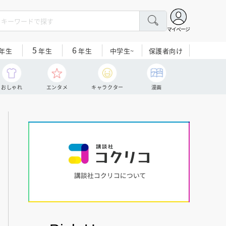
マイページ
5
6
中学生~
保護者向け
年生
年生
年生
おしゃれ
エンタメ
キャラクター
漫画