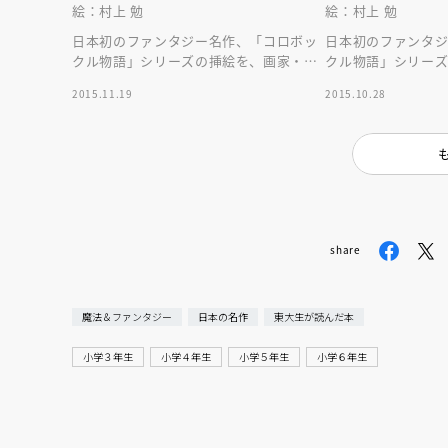
絵：村上 勉
絵：村上 勉
日本初のファンタジー名作、「コロボッ
日本初のファンタ
クル物語」シリーズの挿絵を、画家・村
クル物語」シリー
上勉が新たに全点描き下ろした！ 注目
上勉が新たに全点
2015.11.19
2015.10.28
の新装版第３弾。
の新装版第２弾。
share
魔法＆ファンタジー
日本の名作
東大生が読んだ本
小学３年生
小学４年生
小学５年生
小学６年生