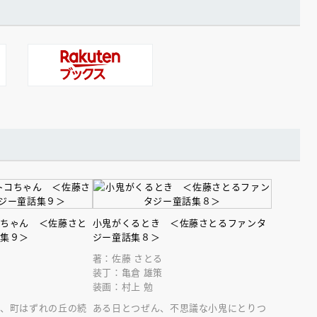
コちゃん ＜佐藤さと
小鬼がくるとき ＜佐藤さとるファンタ
話集９＞
ジー童話集８＞
著：佐藤 さとる
装丁：亀倉 雄策
装画：村上 勉
は、町はずれの丘の続
ある日とつぜん、不思議な小鬼にとりつ