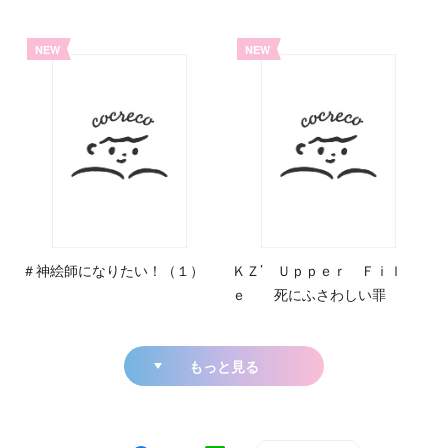
NEW
NEW
＃神絵師になりたい！（１）
ＫＺ’ Ｕｐｐｅｒ Ｆｉｌ
ｅ 死にふさわしい罪
もっと見る