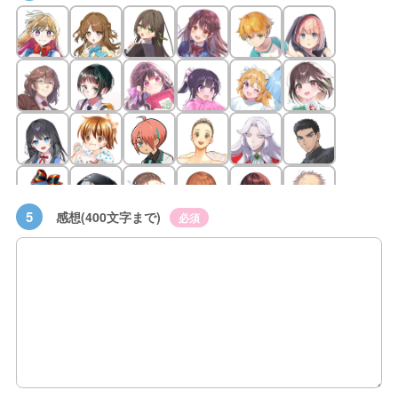
5
感想(400文字まで)
必須