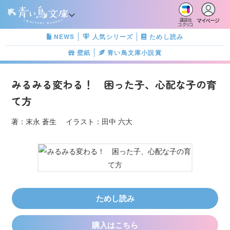
マイページ
講談社
コクリコ
NEWS
人気シリーズ
ためし読み
壁紙
青い鳥文庫小説賞
みるみる変わる！ 困った子、心配な子の育
て方
著：末永 蒼生 イラスト：田中 六大
ためし読み
購入はこちら