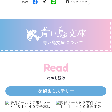
ブックマーク
share
-青い鳥文庫について-
Read
ためし読み
探偵＆ミステリー
Ｋ
数