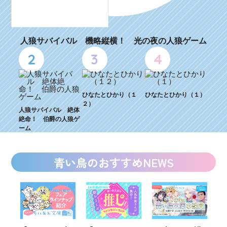
人狼サバイバル 機略縦横！ 光の夜の人狼ゲーム
2
3
4
ひなたとひかり（１
ひなたとひかり（１）
２）
人狼サバイバル 絶体
絶命！ 伯爵の人狼ゲ
ーム
青い鳥のおすすめNEWS