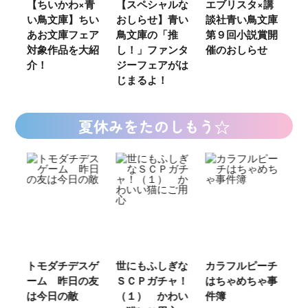
ウ
【ちいかわ×青
【スペシャルな
エブリスタ×講
【
い鳥文庫】ちい
おしらせ】青い
談社青い鳥文庫
女
あお文庫フェア
鳥文庫の「推
第９回小説賞開
る
対象作品を大紹
し！」ファンタ
催のおしらせ
ミ
介！
ジーフェアがは
じまるよ！
夏休みをたのしもう☆
ご
トモダチデスゲ
世にもふしぎな
カラフルピーチ
長
ーム 昨日の友
ＳＣＰガチャ！
はちゃめちゃ事
部
は今日の敵
（１） かわい
件簿