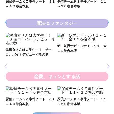
２１
探偵チームＫＺ事件ノート ３１
探偵チームＫＺ事件ノート １１
～４０巻合本版
～２０巻合本版
魔法＆ファンタジー
妖
全
新 妖界ナビ・ルナ１～１１ 全
黒魔女さんは大学生！！ チョ
１１巻合本版
いま
コ、バイトデビューするの巻
の異
恋愛、キュンとする話
い
し
２１
探偵チームＫＺ事件ノート ３１
探偵チームＫＺ事件ノート １１
世
～４０巻合本版
～２０巻合本版