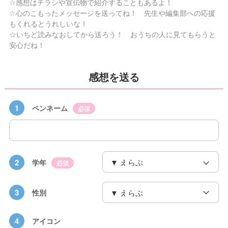
☆感想はチラシや宣伝物で紹介することもあるよ！
☆心のこもったメッセージを送ってね！ 先生や編集部への応援
もくれるとうれしいな！
☆いちど読みなおしてから送ろう！ おうちの人に見てもらうと
安心だね！
感想を送る
1
ペンネーム
必須
2
学年
必須
3
性別
4
アイコン