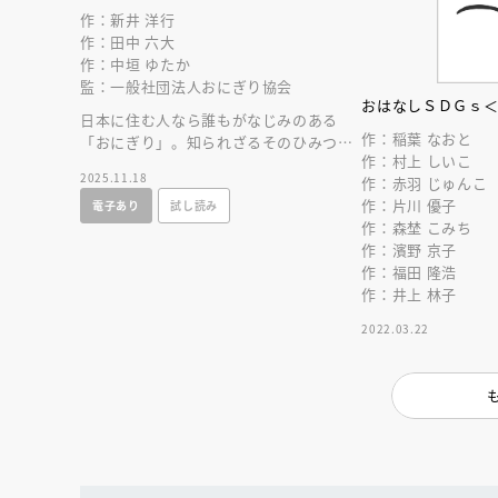
作：新井 洋行
作：田中 六大
作：中垣 ゆたか
監：一般社団法人おにぎり協会
おはなしＳＤＧｓ
日本に住む人なら誰もがなじみのある
作：稲葉 なおと
「おにぎり」。知られざるそのひみつ
作：村上 しいこ
を、楽しいおはなしと知識で学べる図鑑
2025.11.18
作：赤羽 じゅんこ
えほんの登場です！
作：片川 優子
電子あり
試し読み
作：森埜 こみち
作：濱野 京子
作：福田 隆浩
作：井上 林子
2022.03.22
会員限定
オ
【アーカイ