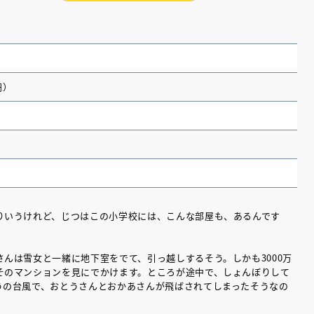
円）
りいうけれど、じつはこの小学校には、こんな部屋も、あるんです
（あさのあつこ）特設サ
フリースクールという選択
んは雪女と一緒に地下室をでて、引っ越しするそう。しかも3000万
26年９月30日発売決定！
そのマンションを見にでかけます。ところが途中で、しょんぼりして
うの台風で、おとうさんとおかあさんが飛ばされてしまったそうなの
2026.03.31