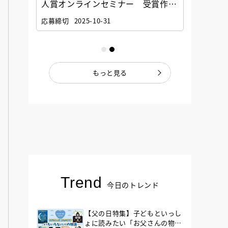
選考委
人賞オンラインセミナー 受賞作家
童文学
ナー」
と担当編集者が語る「絵本創作実践
員に聞
応募締切
2025-10-31
講座」
もっと見る
Trend
今日のトレンド
【父の日特集】子どもといっし
ょに読みたい「お父さんの物