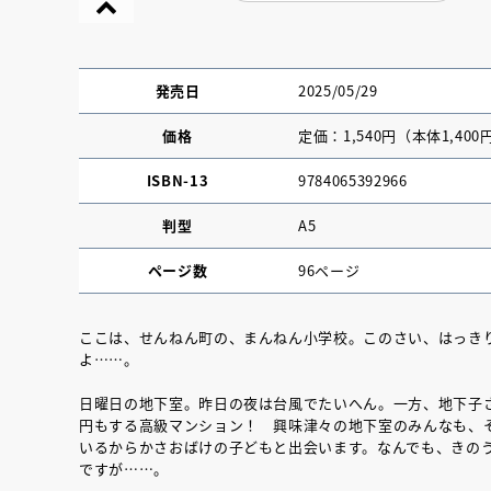
発売日
2025/05/29
価格
定価：1,540円（本体1,400
ISBN-13
9784065392966
判型
A5
ページ数
96ページ
ここは、せんねん町の、まんねん小学校。このさい、はっき
よ……。
『NO.６再会』
日曜日の地下室。昨日の夜は台風でたいへん。一方、地下子さ
イト ＃４ 20
円もする高級マンション！ 興味津々の地下室のみんなも、
いるからかさおばけの子どもと出会います。なんでも、きの
ですが……。
2025.02.17