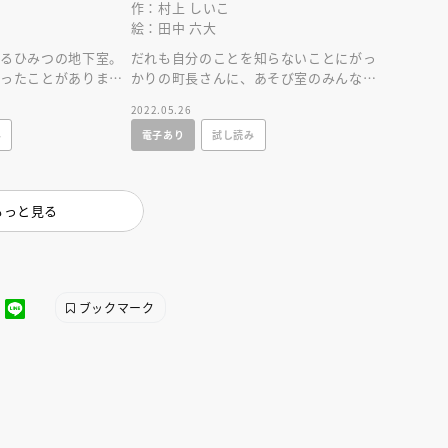
作：村上 しいこ
絵：田中 六大
あるひみつの地下室。
だれも自分のことを知らないことにがっ
いったことがありませ
かりの町長さんに、あそび室のみんな
の地下子さんに食べ
は、アイドルコンテストにでることをす
2022.05.26
すめますが……。
み
電子あり
試し読み
もっと見る
ブックマーク