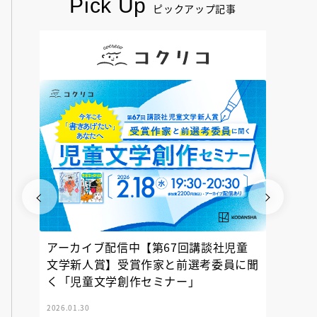
Pick Up
ピックアップ記事
アーカイブ配信中【第67回講談社児童
『神の
文学新人賞】受賞作家と前選考委員に聞
く「児童文学創作セミナー」
2026.01.30
2025.12.23