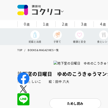
0
1
2
3
4
歳
歳
歳
歳
歳
妊娠と出産
子育て
健康と安全
食とレシ
TOP
BOOKS＆MAGAZINES一覧
地下室の日曜日 ゆめのこうきゅうマン
作：村上 しいこ 絵：田中 六大
ためし読み