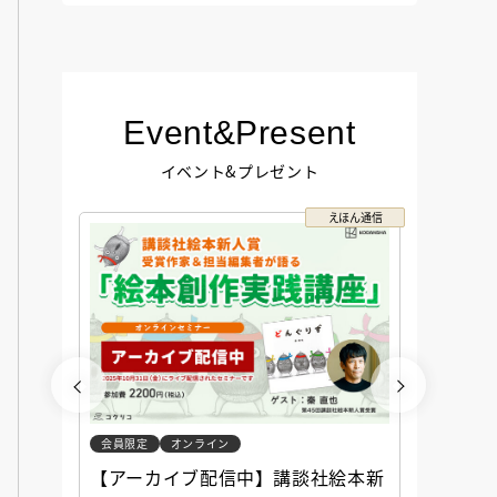
Event&Present
イベント&プレゼント
コクリコ
えほん通信
会員限定
オンライン
会員限定
談社児
【アーカイブ配信中】講談社絵本新
アーカ