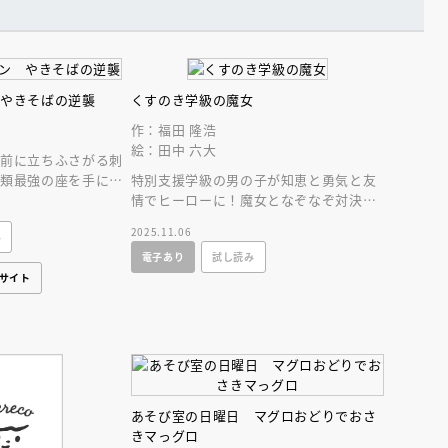
 やきそばの逆襲
くすのき学級の魔女
作：福田 隆浩
絵：田中 六大
の前に立ちふさがる刺
麺類最強の座を手にす
特別支援学級の男の子が知恵と勇気と友
 伝説の麺絵本、１０
情でヒーローに！魔女となぞなぞ対決！
野間児童文芸賞受賞作家による楽しい学
2025.11.06
み
校ファンタジー！
電子あり
試し読み
サイト
あそび室の日曜日 マグロおどりでおさ
きマっグロ