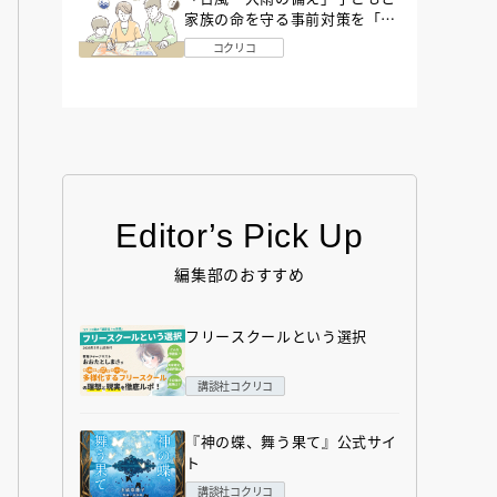
家族の命を守る事前対策を「防
災アドバイザー」が解説
コクリコ
Editor’s Pick Up
編集部のおすすめ
フリースクールという選択
講談社コクリコ
『神の蝶、舞う果て』公式サイ
ト
講談社コクリコ