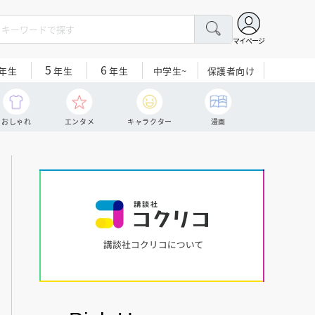
マイページ
5
6
中学生~
保護者向け
年生
年生
年生
おしゃれ
エンタメ
キャラクター
漫画