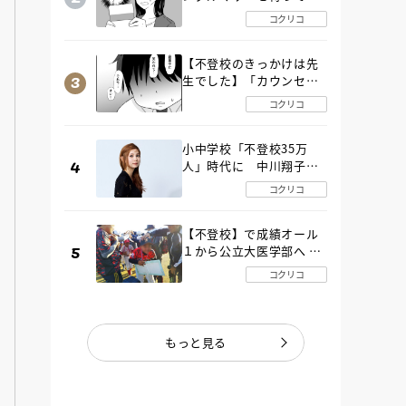
た“魔の２年間”【後編】
コクリコ
【不登校のきっかけは先
生でした】「カウンセリ
ングの時間」生徒の情報
コクリコ
をバラしたのは…《第２
話》
小中学校「不登校35万
人」時代に 中川翔子さ
んが審査委員長「不登校
コクリコ
生動画甲子園 2026」が開
催
【不登校】で成績オール
１から公立大医学部へ 中
２で起立性調節障害「治
コクリコ
るまで３年」の診断 その
とき母は
もっと見る