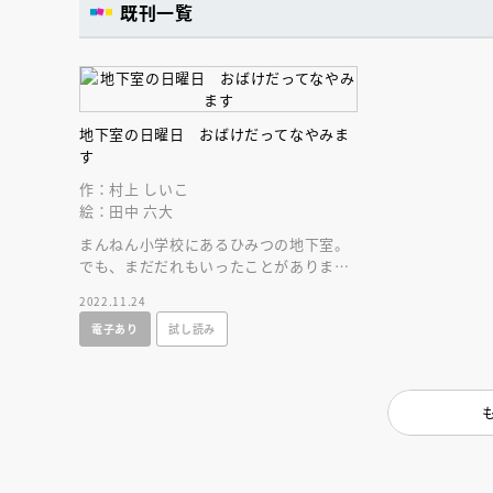
人賞オンラ
既刊一覧
と担当編集
応募締切
202
講座」
地下室の日曜日 おばけだってなやみま
す
作：村上 しいこ
絵：田中 六大
まんねん小学校にあるひみつの地下室。
でも、まだだれもいったことがありませ
ん。だって、地下室の地下子さんに食べ
2022.11.24
られちゃうから！
電子あり
試し読み