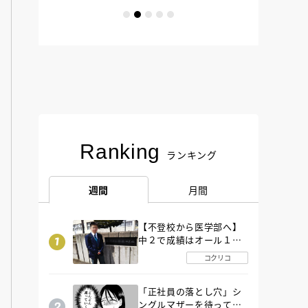
Ranking
ランキング
週間
月間
【不登校から医学部へ】
中２で成績はオール１
「昼夜逆転」したわが子
コクリコ
を”夜遊び”に連れ出した
母の気づき
「正社員の落とし穴」シ
ングルマザーを待ってい