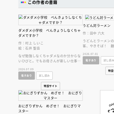
この作者の書籍
うどん対ラーメン
ダメダメ小学校 べんきょうしなくちゃ
作：田中 六大
ダメですか？
うどんとラーメン
作：村上 しいこ
客、やきそば！ 
絵：石井 聖岳
るのはだれだ！？
2026.07.01
なぜ勉強しなくちゃダメなのか分からな
年ぶりの最新作！
いひびと。でもお母さんが新しい仕事の
電子あり
試し読
ために勉強すると言い出して、あること
2026.07.09
を思いつきます。
特設
電子あり
試し読み
特設サイト
おにぎりずかん めざせ！ おにぎりマ
スター