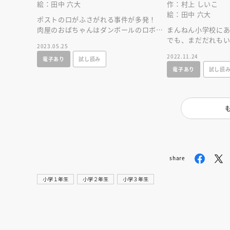
絵：田中 六大
作：村上 しいこ
絵：田中 六大
ポストの口がふさがれる事件が多発！
肉屋のおばちゃんはダンボールのロボッ
まんねん小学校に
トが犯人というけれど……。防災室のな
でも、まだだれも
2023.05.25
かまが調べます！
ん。だって、地下室
2022.11.24
電子あり
試し読み
られちゃうから！
電子あり
試し読
share
小学１年生
小学２年生
小学３年生