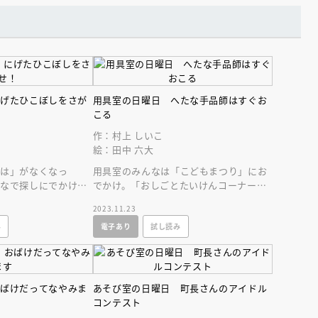
にげたひこぼしをさが
用具室の日曜日 へたな手品師はすぐお
こる
作：村上 しいこ
絵：田中 六大
「は」がなくなっ
用具室のみんなは「こどもまつり」にお
んなで探しにでかける
でかけ。「おしごとたいけんコーナー」
を探しにきたおりひ
にあらわれたのはなぞの手品師。いった
2023.11.23
いなにもの？
み
電子あり
試し読み
おばけだってなやみま
あそび室の日曜日 町長さんのアイドル
コンテスト