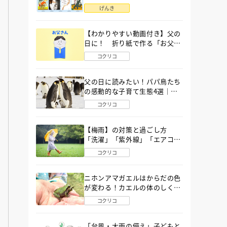
語」６選
げんき
【わかりやすい動画付き】父の
日に！ 折り紙で作る「お父さ
ん」の簡単な折り方
コクリコ
父の日に読みたい！パパ鳥たち
の感動的な子育て生態4選｜図
鑑MOVE
コクリコ
【梅雨】の対策と過ごし方
「洗濯」「紫外線」「エアコ
ン」「ゲリラ豪雨」…〔気象予
コクリコ
報士が完全ガイド〕
ニホンアマガエルはからだの色
が変わる！カエルの体のしくみ
から両生類の特ちょうまで図鑑
コクリコ
MOVEが解説！
「台風・大雨の備え」子どもと