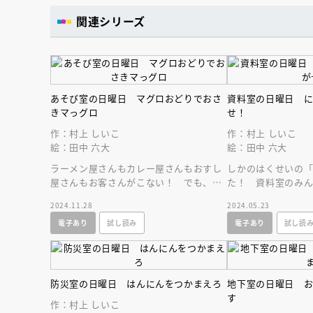
関連シリーズ
あそび室の日曜日 マグロおどりでおさ
資料室の日曜日 
きマっグロ
せ！
作：村上 しいこ
作：村上 しいこ
絵：田中 六大
絵：田中 六大
ラーメン屋さんもカレー屋さんもおすし
しかのはくせいの
屋さんもお客さんがこない！ でも、フ
た！ 資料室のみ
ァミリーレストランは大繁盛！ これっ
と、逃げたひこぼし
2024.11.28
2024.05.23
てどうして？
めと出会います。
電子あり
試し読み
電子あり
試し読
防災室の日曜日 はんにんをつかまえろ
地下室の日曜日 
す
作：村上 しいこ