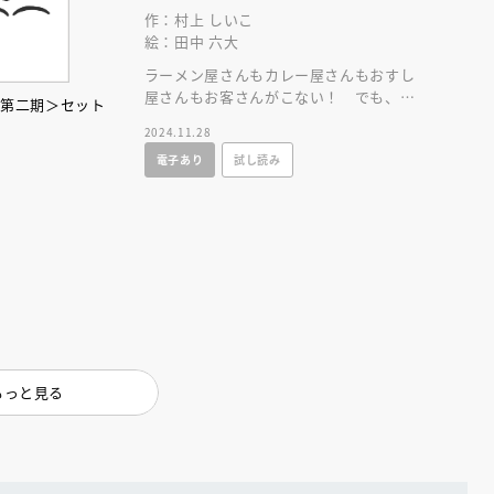
作：村上 しいこ
絵：田中 六大
ラーメン屋さんもカレー屋さんもおすし
屋さんもお客さんがこない！ でも、フ
＜第二期＞セット
ァミリーレストランは大繁盛！ これっ
2024.11.28
てどうして？
電子あり
試し読み
えほん通信
もっと見る
ンライン
会員限定
オンライン
ブ配信中】講談社絵本新
アーカイブ配信中【第67回講