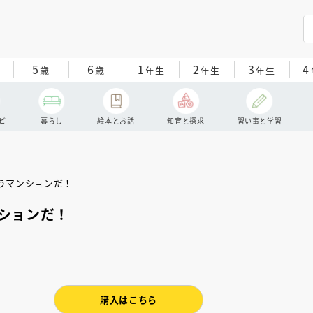
5
6
1
2
3
4
歳
歳
年生
年生
年生
ピ
暮らし
絵本とお話
知育と探求
習い事と学習
ションだ！
購入はこちら