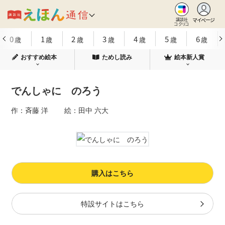
マイページ
講談社
コクリコ
0
1
2
3
4
5
6
歳
歳
歳
歳
歳
歳
歳
おすすめ絵本
ためし読み
絵本新人賞
でんしゃに のろう
作：斉藤 洋 絵：田中 六大
購入はこちら
特設サイトはこちら