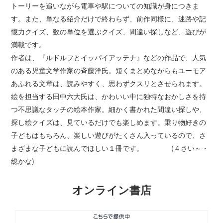
トーリーを追いながら電車や駅についての知識が身につきま
す。また、単なる紹介だけで終わらず、前作同様に、迷路や記
憶力クイズ、数の単位を選ぶクイズ、間違い探しなど、遊びが
満載です。
作者は、『ルドルフとイッパイアッテナ』などの作品で、人気
のある児童文学作家の斉藤洋氏。短くまとめながらもユーモア
あふれる文章は、読みやすく、思わずクスリとさせられます。
絵を担当する田中六大氏は、かわいい中に独特なおかしさを持
つ不思議なタッチの絵本作家。細かく書かれた間違い探しや、
探し絵クイズは、見ているだけでも楽しめます。乗り物好きの
子どもはもちろん、楽しい遊びがたくさん入っているので、さ
まざまな子どもに読んでほしい１冊です。 (４さい～・
総かな)
オンライン書店