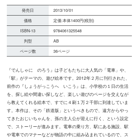
発売日
2013/10/01
価格
定価:本体1400円(税別)
ISBN-13
9784061325548
判型
AB
ページ数
36ページ
『でんしゃに のろう』は子どもたちに大人気の「電車」や、
「駅」がテーマの、遊び絵本です。2012年２月に刊行された、
前作の『しょうがっこうへ いこう』は、小学校の１日の生活
を、探し絵や間違い探しなど、楽しい遊びのページを交えなが
ら教えてくれる絵本で、すでに４刷１万２千部に到達していま
す。本作は、その「鉄道版」というべきもので、遠方からやっ
てきたおじいちゃんを、孫の主人公が迎えに行く、という設定
で、ストーリーが進みます。電車の乗り方、駅にある施設、駅
や電車でのマナーなどが物語の中に組み込まれているので、ス