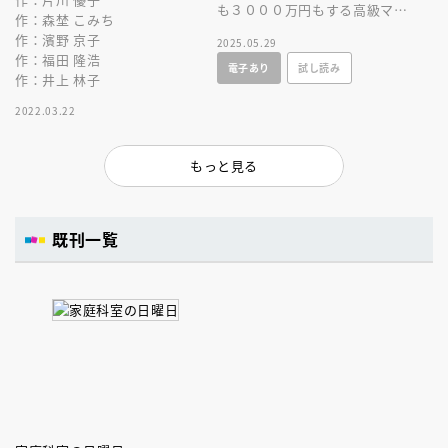
も３０００万円もする高級マン
作：森埜 こみち
ションに住むらしい。地下室の
作：濱野 京子
2025.05.29
みんながそのマンションを見に
作：福田 隆浩
電子あり
試し読み
いくと……。
作：井上 林子
2022.03.22
もっと見る
既刊一覧