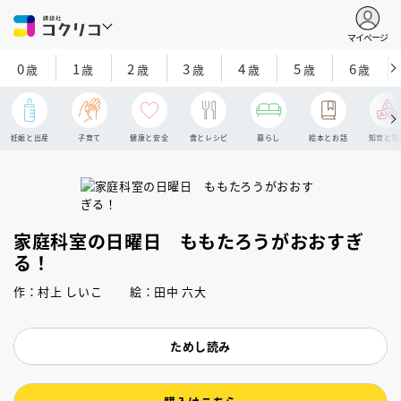
マイページ
0
1
2
3
4
5
6
歳
歳
歳
歳
歳
歳
歳
妊娠と出産
子育て
健康と安全
食とレシピ
暮らし
絵本とお話
知育と探
家庭科室の日曜日 ももたろうがおおすぎ
る！
作：村上 しいこ 絵：田中 六大
ためし読み