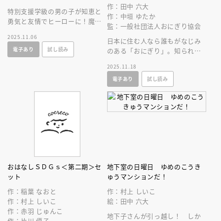
作：田中 六大
特別支援学級の男の子が知恵と
作：中垣 ゆたか
勇気と友情でヒーローに！魔女
監：一般社団法人おにぎり協会
となぞなぞ対決！野間児童文芸
2025.11.06
賞受賞作家による楽しい学校フ
日本に住む人なら誰もがなじみ
電子あり
試し読み
ァンタジー！
のある「おにぎり」。知られざ
るそのひみつを、楽しいおはな
2025.11.18
しと知識で学べる図鑑えほんの
電子あり
試し読み
登場です！
おはなしＳＤＧｓ＜第二期＞セ
地下室の日曜日 ゆめのこうき
ット
ゅうマンションだ！
作：稲葉 なおと
作：村上 しいこ
作：村上 しいこ
絵：田中 六大
作：赤羽 じゅんこ
地下子さんが引っ越し！ しか
作：片川 優子