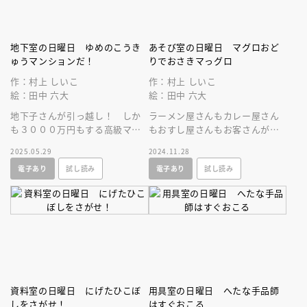
地下室の日曜日 ゆめのこうき
あそび室の日曜日 マグロおど
ゅうマンションだ！
りでおさきマっグロ
作：村上 しいこ
作：村上 しいこ
絵：田中 六大
絵：田中 六大
地下子さんが引っ越し！ しか
ラーメン屋さんもカレー屋さん
も３０００万円もする高級マン
もおすし屋さんもお客さんがこ
ションに住むらしい。地下室の
ない！ でも、ファミリーレス
2025.05.29
2024.11.28
みんながそのマンションを見に
トランは大繁盛！ これってど
電子あり
試し読み
電子あり
試し読み
いくと……。
うして？
資料室の日曜日 にげたひこぼ
用具室の日曜日 へたな手品師
しをさがせ！
はすぐおこる