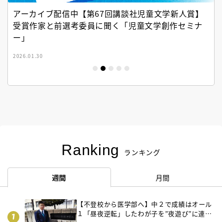
アーカイブ配信中【第67回講談社児童文学新人賞】
受賞作家と前選考委員に聞く「児童文学創作セミナ
ー」
2026.01.30
Ranking
ランキング
週間
月間
【不登校から医学部へ】中２で成績はオール
１「昼夜逆転」したわが子を”夜遊び”に連れ