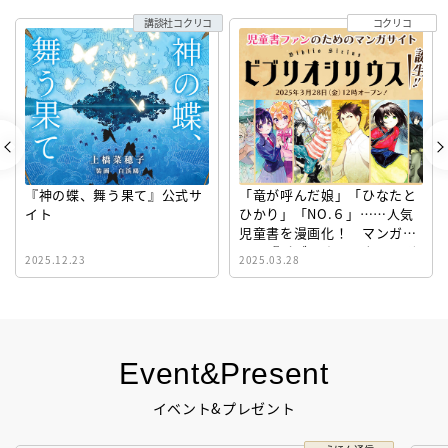
講談社コクリコ
コクリコ
『神の蝶、舞う果て』公式サ
「竜が呼んだ娘」「ひなたと
イト
ひかり」「NO.６」……人気
児童書を漫画化！ マンガサ
イト『ビブリオシリウス』誕
2025.12.23
2025.03.28
生！
Event&Present
イベント&プレゼント