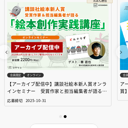
えほん通信
会員限定
オンライン
会
【アーカイブ配信中】講談社絵本新人賞オンラ
ア
インセミナー 受賞作家と担当編集者が語る
賞
「絵本創作実践講座」
作
応募締切
2025-10-31