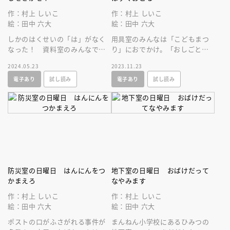
作：村上 しいこ
作：村上 しいこ
絵：田中 六大
絵：田中 六大
しかのはくせいの「は」がなく
用具室のみんなは「こどもまつ
なった！ 資料室のみんなで探
り」におでかけ。「おしごとた
しにでかけると、逃げたひこぼ
いけんコーナー」にあらわれた
2024.05.23
2023.11.23
しを探しにきたおりひめと出会
のはなぞの手品師。いったいな
電子あり
試し読み
電子あり
試し読み
います。
にもの？
防災室の日曜日 はんにんをつ
地下室の日曜日 おばけだって
かまえろ
なやみます
作：村上 しいこ
作：村上 しいこ
絵：田中 六大
絵：田中 六大
ポストの口がふさがれる事件が
まんねん小学校にあるひみつの