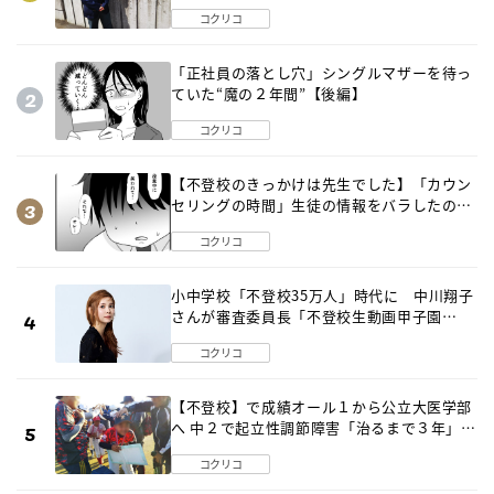
出した母の気づき
コクリコ
「正社員の落とし穴」シングルマザーを待っ
ていた“魔の２年間”【後編】
コクリコ
【不登校のきっかけは先生でした】「カウン
セリングの時間」生徒の情報をバラしたの
は…《第２話》
コクリコ
小中学校「不登校35万人」時代に 中川翔子
さんが審査委員長「不登校生動画甲子園
2026」が開催
コクリコ
【不登校】で成績オール１から公立大医学部
へ 中２で起立性調節障害「治るまで３年」の
診断 そのとき母は
コクリコ