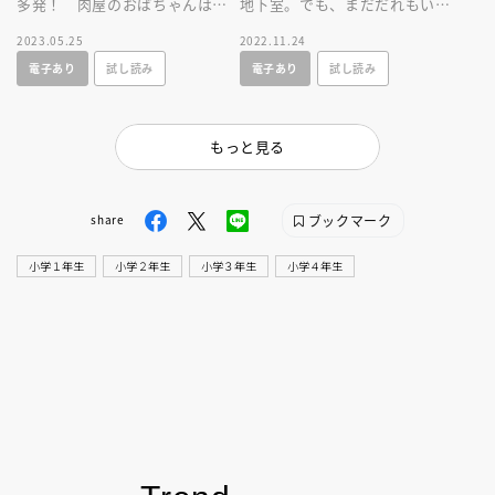
多発！ 肉屋のおばちゃんはダ
地下室。でも、まだだれもいっ
ンボールのロボットが犯人とい
たことがありません。だって、
2023.05.25
2022.11.24
うけれど……。防災室のなかま
地下室の地下子さんに食べられ
電子あり
試し読み
電子あり
試し読み
が調べます！
ちゃうから！
もっと見る
ブックマーク
share
小学１年生
小学２年生
小学３年生
小学４年生