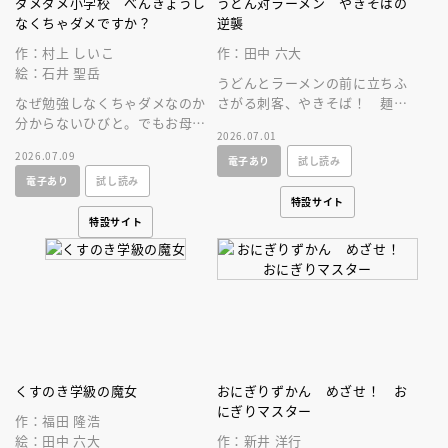
ダメダメ小学校 べんきょうし
うどん対ラーメン やきそばの
なくちゃダメですか？
逆襲
作：村上 しいこ
作：田中 六大
絵：石井 聖岳
うどんとラーメンの前に立ちふ
なぜ勉強しなくちゃダメなのか
さがる刺客、やきそば！ 麺類
分からないひびと。でもお母さ
最強の座を手にするのはだれ
2026.07.01
んが新しい仕事のために勉強す
だ！？ 伝説の麺絵本、１０年
2026.07.09
電子あり
試し読み
ると言い出して、あることを思
ぶりの最新作！
電子あり
試し読み
いつきます。
特設サイト
特設サイト
くすのき学級の魔女
おにぎりずかん めざせ！ お
にぎりマスター
作：福田 隆浩
絵：田中 六大
作：新井 洋行