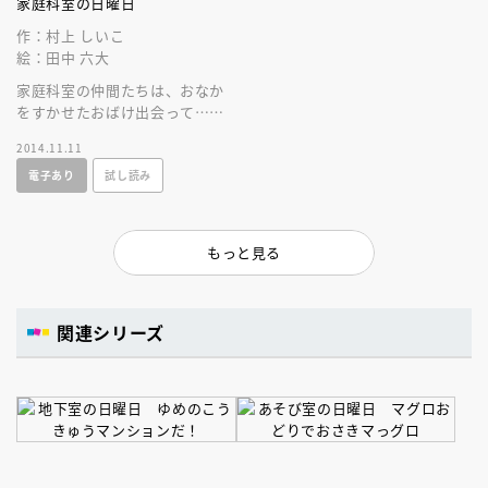
家庭科室の日曜日
作：村上 しいこ
絵：田中 六大
家庭科室の仲間たちは、おなか
をすかせたおばけ出会って……
すこし早いクリスマスプレゼン
2014.11.11
トが、仲間たちの心に灯りをと
電子あり
試し読み
もします。
もっと見る
関連シリーズ