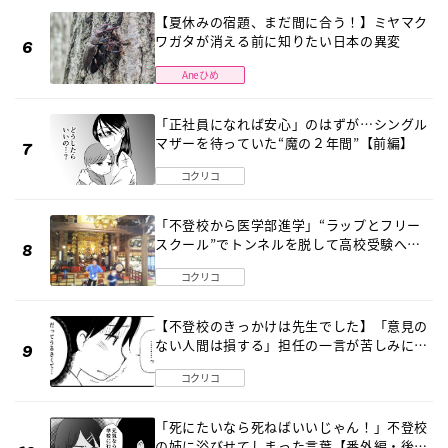
【夏休みの宿題、まだ間に合う！】ミヤマク
ワガタが消える前に知りたい日本の異変
Aneひめ
「正社員になれば安心」のはずが…シングル
マザーを待っていた“魔の２年間”【前編】
コクリコ
「不登校から医学部進学」“ラップとフリー
スクール”でトンネルを脱して高校受験へ
〔元野球少年の実話〕
コクリコ
【不登校のきっかけは先生でした】「意見の
ない人間は損する」担任の一言が苦しみに…
《第１話》
コクリコ
「死にたいなら死ねばいいじゃん！」不登校
の姉に浴びせてしまった言葉【番外編・後