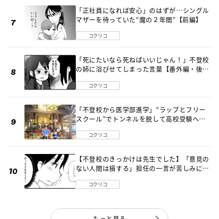
「正社員になれば安心」のはずが…シングル
マザーを待っていた“魔の２年間”【前編】
コクリコ
「死にたいなら死ねばいいじゃん！」不登校
の姉に浴びせてしまった言葉【番外編・後
編】
コクリコ
「不登校から医学部進学」“ラップとフリー
スクール”でトンネルを脱して高校受験へ
〔元野球少年の実話〕
コクリコ
【不登校のきっかけは先生でした】「意見の
ない人間は損する」担任の一言が苦しみに…
《第１話》
コクリコ
もっと見る