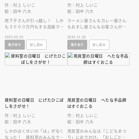
作：村上 しいこ
作：村上 しいこ
絵：田中 六大
絵：田中 六大
地下子さんが引っ越し！ しか
ラーメン屋さんもカレー屋さん
も３０００万円もする高級マン
もおすし屋さんもお客さんがこ
ションに住むらしい。地下室の
ない！ でも、ファミリーレス
2025.05.29
2024.11.28
みんながそのマンションを見に
トランは大繁盛！ これってど
電子あり
試し読み
電子あり
試し読み
いくと……。
うして？
資料室の日曜日 にげたひこぼ
用具室の日曜日 へたな手品師
しをさがせ！
はすぐおこる
作：村上 しいこ
作：村上 しいこ
絵：田中 六大
絵：田中 六大
しかのはくせいの「は」がなく
用具室のみんなは「こどもまつ
なった！ 資料室のみんなで探
り」におでかけ。「おしごとた