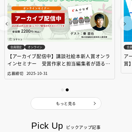
会員限定
オンライン
会
【アーカイブ配信中】講談社絵本新人賞オンラ
ア
インセミナー 受賞作家と担当編集者が語る
賞
「絵本創作実践講座」
作
応募締切
2025-10-31
もっと見る
Pick Up
ピックアップ記事