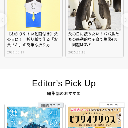
【わかりやすい動画付き】父
父の日に読みたい！パパ鳥た
の日に！ 折り紙で作る「お
ちの感動的な子育て生態4選
父さん」の簡単な折り方
｜図鑑MOVE
2026.05.17
2025.06.13
Editor’s Pick Up
編集部のおすすめ
講談社コクリコ
コクリコ