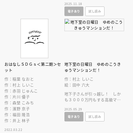
2025.11.18
しと知識で学べる図鑑えほんの
電子あり
試し読み
登場です！
おはなしＳＤＧｓ＜第二期＞セ
地下室の日曜日 ゆめのこうき
ット
ゅうマンションだ！
作：稲葉 なおと
作：村上 しいこ
作：村上 しいこ
絵：田中 六大
作：赤羽 じゅんこ
地下子さんが引っ越し！ しか
作：片川 優子
も３０００万円もする高級マン
作：森埜 こみち
ションに住むらしい。地下室の
作：濱野 京子
2025.05.29
みんながそのマンションを見に
作：福田 隆浩
電子あり
試し読み
いくと……。
作：井上 林子
2022.03.22