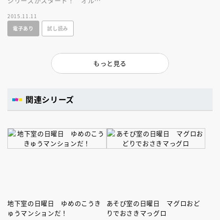
シリーズがスタート！ オルガ
ンちゃんのあがり症を治すた
2015.11.11
め、みんなで音楽会に参加した
電子あり
試し読み
ところ……！？
もっと見る
関連シリーズ
地下室の日曜日 ゆめのこうき
あそび室の日曜日 マグロおど
ゅうマンションだ！
りでおさきマっグロ