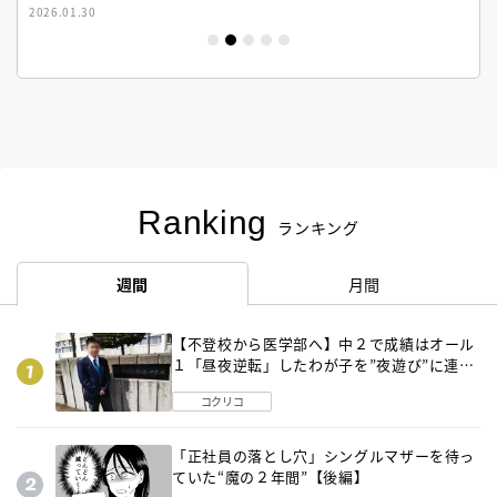
2026.01.30
Ranking
ランキング
週間
月間
【不登校から医学部へ】中２で成績はオール
１「昼夜逆転」したわが子を”夜遊び”に連れ
出した母の気づき
コクリコ
「正社員の落とし穴」シングルマザーを待っ
ていた“魔の２年間”【後編】