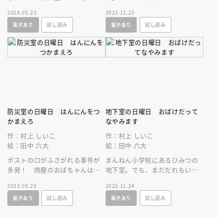
しにでかけると、逃げたひこぼ
いけんコーナー」にあらわれた
2024.05.23
2023.11.23
しを探しにきたおりひめと出会
のはなぞの手品師。いったいな
電子あり
試し読み
電子あり
試し読み
います。
にもの？
防災室の日曜日 はんにんをつ
地下室の日曜日 おばけだって
かまえろ
なやみます
作：村上 しいこ
作：村上 しいこ
絵：田中 六大
絵：田中 六大
ポストの口がふさがれる事件が
まんねん小学校にあるひみつの
多発！ 肉屋のおばちゃんはダ
地下室。でも、まだだれもいっ
ンボールのロボットが犯人とい
たことがありません。だって、
2023.05.25
2022.11.24
うけれど……。防災室のなかま
地下室の地下子さんに食べられ
電子あり
試し読み
電子あり
試し読み
が調べます！
ちゃうから！