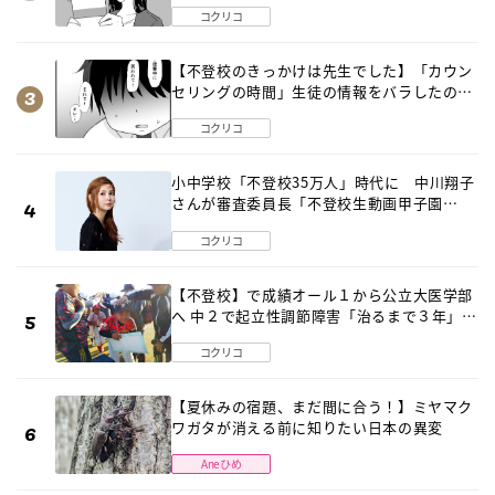
コクリコ
【不登校のきっかけは先生でした】「カウン
セリングの時間」生徒の情報をバラしたの
は…《第２話》
コクリコ
小中学校「不登校35万人」時代に 中川翔子
さんが審査委員長「不登校生動画甲子園
2026」が開催
コクリコ
【不登校】で成績オール１から公立大医学部
へ 中２で起立性調節障害「治るまで３年」の
診断 そのとき母は
コクリコ
【夏休みの宿題、まだ間に合う！】ミヤマク
ワガタが消える前に知りたい日本の異変
Aneひめ