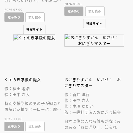
分からないひびと。でもお母さ
最強の座を手にするのはだれ
2026.07.01
んが新しい仕事のために勉強す
だ！？ 伝説の麺絵本、１０年
2026.07.09
電子あり
試し読み
ると言い出して、あることを思
ぶりの最新作！
電子あり
試し読み
いつきます。
特設サイト
特設サイト
くすのき学級の魔女
おにぎりずかん めざせ！ お
にぎりマスター
作：福田 隆浩
絵：田中 六大
作：新井 洋行
作：田中 六大
特別支援学級の男の子が知恵と
作：中垣 ゆたか
勇気と友情でヒーローに！魔女
監：一般社団法人おにぎり協会
となぞなぞ対決！野間児童文芸
2025.11.06
賞受賞作家による楽しい学校フ
日本に住む人なら誰もがなじみ
電子あり
試し読み
ァンタジー！
のある「おにぎり」。知られざ
るそのひみつを、楽しいおはな