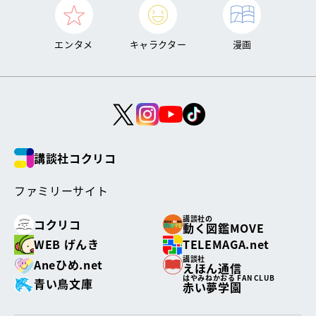
エンタメ
キャラクター
漫画
講談社コクリコ
ファミリーサイト
講談社の
コクリコ
動く図鑑MOVE
WEB げんき
TELEMAGA.net
講談社
Aneひめ.net
えほん通信
はやみねかおる FAN CLUB
青い鳥文庫
赤い夢学園