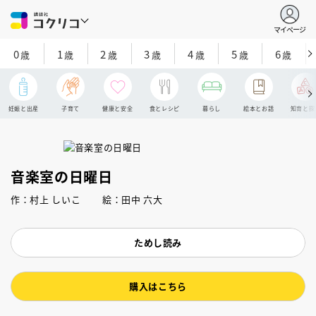
マイページ
0
1
2
3
4
5
6
歳
歳
歳
歳
歳
歳
歳
妊娠と出産
子育て
健康と安全
食とレシピ
暮らし
絵本とお話
知育と探
音楽室の日曜日
作：村上 しいこ 絵：田中 六大
ためし読み
購入はこちら