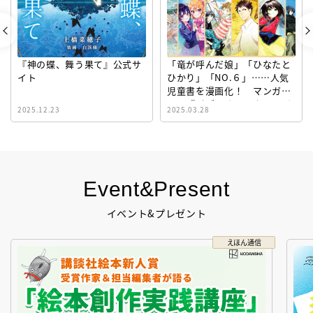
『神の蝶、舞う果て』公式サ
「竜が呼んだ娘」「ひなたと
イト
ひかり」「NO.６」……人気
児童書を漫画化！ マンガサ
イト『ビブリオシリウス』誕
2025.12.23
2025.03.28
生！
Event&Present
イベント&プレゼント
えほん通信