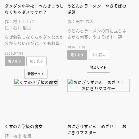
ダメダメ小学校 べんきょうし
うどん対ラーメン やきそばの
なくちゃダメですか？
逆襲
作：村上 しいこ
作：田中 六大
絵：石井 聖岳
うどんとラーメンの前に立ちふ
なぜ勉強しなくちゃダメなのか
さがる刺客、やきそば！ 麺類
分からないひびと。でもお母さ
最強の座を手にするのはだれ
2026.07.01
んが新しい仕事のために勉強す
だ！？ 伝説の麺絵本、１０年
2026.07.09
電子あり
試し読み
ると言い出して、あることを思
ぶりの最新作！
電子あり
試し読み
いつきます。
特設サイト
特設サイト
くすのき学級の魔女
おにぎりずかん めざせ！ お
にぎりマスター
作：福田 隆浩