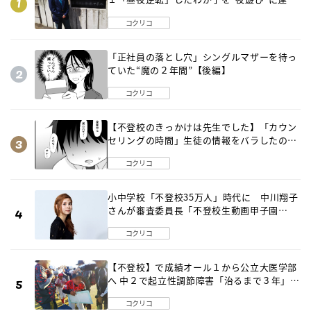
出した母の気づき
コクリコ
「正社員の落とし穴」シングルマザーを待っ
ていた“魔の２年間”【後編】
コクリコ
【不登校のきっかけは先生でした】「カウン
セリングの時間」生徒の情報をバラしたの
は…《第２話》
コクリコ
小中学校「不登校35万人」時代に 中川翔子
さんが審査委員長「不登校生動画甲子園
2026」が開催
コクリコ
【不登校】で成績オール１から公立大医学部
へ 中２で起立性調節障害「治るまで３年」の
診断 そのとき母は
コクリコ