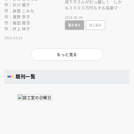
地下子さんが引っ越し！ しか
作：片川 優子
も３０００万円もする高級マン
作：森埜 こみち
ションに住むらしい。地下室の
作：濱野 京子
2025.05.29
みんながそのマンションを見に
作：福田 隆浩
電子あり
試し読み
いくと……。
作：井上 林子
2022.03.22
もっと見る
既刊一覧