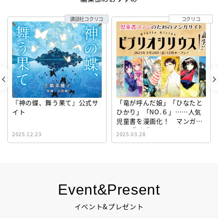
講談社コクリコ
コクリコ
『神の蝶、舞う果て』公式サ
「竜が呼んだ娘」「ひなたと
イト
ひかり」「NO.６」……人気
児童書を漫画化！ マンガサ
イト『ビブリオシリウス』誕
2025.12.23
2025.03.28
生！
Event&Present
イベント&プレゼント