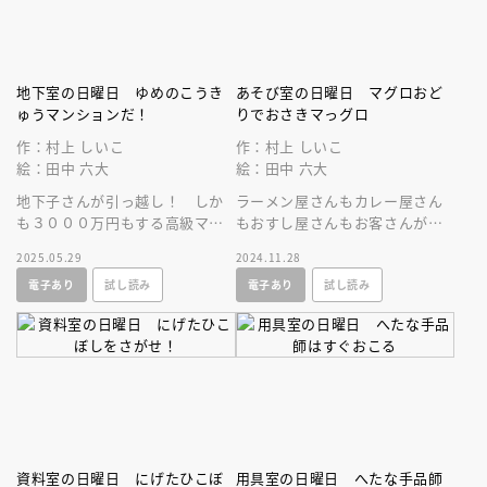
地下室の日曜日 ゆめのこうき
あそび室の日曜日 マグロおど
ゅうマンションだ！
りでおさきマっグロ
作：村上 しいこ
作：村上 しいこ
絵：田中 六大
絵：田中 六大
地下子さんが引っ越し！ しか
ラーメン屋さんもカレー屋さん
も３０００万円もする高級マン
もおすし屋さんもお客さんがこ
ションに住むらしい。地下室の
ない！ でも、ファミリーレス
2025.05.29
2024.11.28
みんながそのマンションを見に
トランは大繁盛！ これってど
電子あり
試し読み
電子あり
試し読み
いくと……。
うして？
資料室の日曜日 にげたひこぼ
用具室の日曜日 へたな手品師