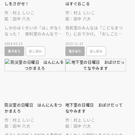
しをさがせ！
はすぐおこる
作：村上 しいこ
作：村上 しいこ
絵：田中 六大
絵：田中 六大
しかのはくせいの「は」がなく
用具室のみんなは「こどもまつ
なった！ 資料室のみんなで探
り」におでかけ。「おしごとた
しにでかけると、逃げたひこぼ
いけんコーナー」にあらわれた
2024.05.23
2023.11.23
しを探しにきたおりひめと出会
のはなぞの手品師。いったいな
電子あり
試し読み
電子あり
試し読み
います。
にもの？
防災室の日曜日 はんにんをつ
地下室の日曜日 おばけだって
かまえろ
なやみます
作：村上 しいこ
作：村上 しいこ
絵：田中 六大
絵：田中 六大
ポストの口がふさがれる事件が
まんねん小学校にあるひみつの