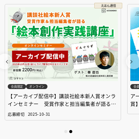
えほん通信
会員限定
オンライン
会
【アーカイブ配信中】講談社絵本新人賞オンラ
ア
インセミナー 受賞作家と担当編集者が語る
賞
「絵本創作実践講座」
作
応募締切
2025-10-31