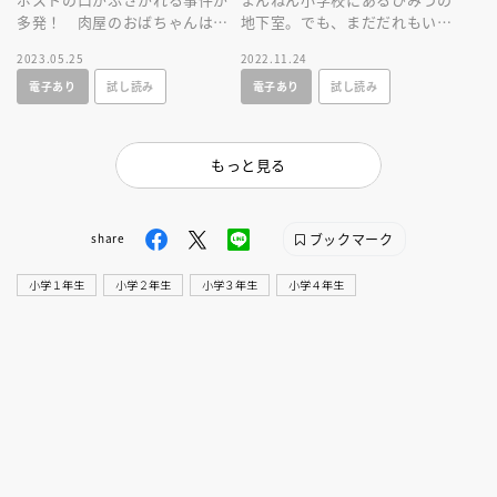
多発！ 肉屋のおばちゃんはダ
地下室。でも、まだだれもいっ
ンボールのロボットが犯人とい
たことがありません。だって、
2023.05.25
2022.11.24
うけれど……。防災室のなかま
地下室の地下子さんに食べられ
電子あり
試し読み
電子あり
試し読み
が調べます！
ちゃうから！
もっと見る
ブックマーク
share
小学１年生
小学２年生
小学３年生
小学４年生