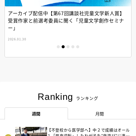
アーカイブ配信中【第67回講談社児童文学新人賞】
受賞作家と前選考委員に聞く「児童文学創作セミナ
ー」
2026.01.30
Ranking
ランキング
週間
月間
【不登校から医学部へ】中２で成績はオール
１「昼夜逆転」したわが子を”夜遊び”に連れ