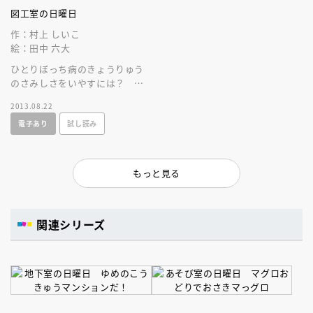
図工室の日曜日
作：村上 しいこ
絵：田中 六大
ひとりぼっち病のきょうりゅう
のさみしさをいやすには？ 日
曜日の図工室からはじまった冒
2013.08.22
険が、大切なことに気づかせて
電子あり
試し読み
くれました。
もっと見る
関連シリーズ