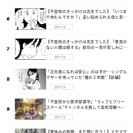
【不登校のきっかけは先生でした】「いつま
で休むんですか？」追い詰められる母と息子
《第６話》
コクリコ
【不登校のきっかけは先生でした】「意見の
ない人間は損する」担任の一言が苦しみに…
《第１話》
コクリコ
「正社員になれば安心」のはずが…シングル
マザーを待っていた“魔の２年間”【前編】
コクリコ
「不登校から医学部進学」“ラップとフリー
スクール”でトンネルを脱して高校受験へ
〔元野球少年の実話〕
コクリコ
【夏休みの宿題、まだ間に合う！】ミヤマク