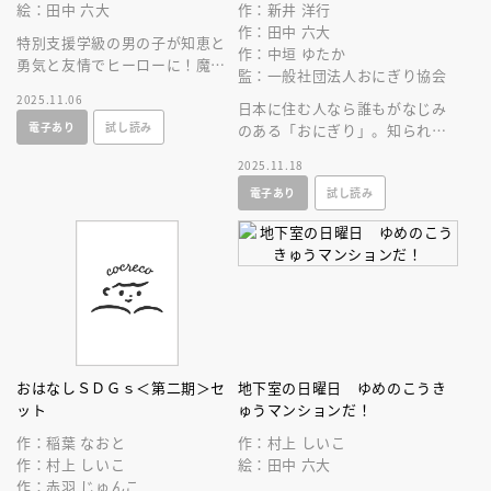
絵：田中 六大
作：新井 洋行
作：田中 六大
特別支援学級の男の子が知恵と
作：中垣 ゆたか
勇気と友情でヒーローに！魔女
監：一般社団法人おにぎり協会
となぞなぞ対決！野間児童文芸
2025.11.06
賞受賞作家による楽しい学校フ
日本に住む人なら誰もがなじみ
電子あり
試し読み
ァンタジー！
のある「おにぎり」。知られざ
るそのひみつを、楽しいおはな
2025.11.18
しと知識で学べる図鑑えほんの
電子あり
試し読み
登場です！
おはなしＳＤＧｓ＜第二期＞セ
地下室の日曜日 ゆめのこうき
ット
ゅうマンションだ！
作：稲葉 なおと
作：村上 しいこ
作：村上 しいこ
絵：田中 六大
作：赤羽 じゅんこ