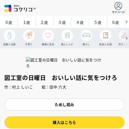
マイページ
0
1
2
3
4
5
6
歳
歳
歳
歳
歳
歳
歳
妊娠と出産
子育て
健康と安全
食とレシピ
暮らし
絵本とお話
知育と探
図工室の日曜日 おいしい話に気をつけろ
作：村上 しいこ 絵：田中 六大
ためし読み
購入はこちら