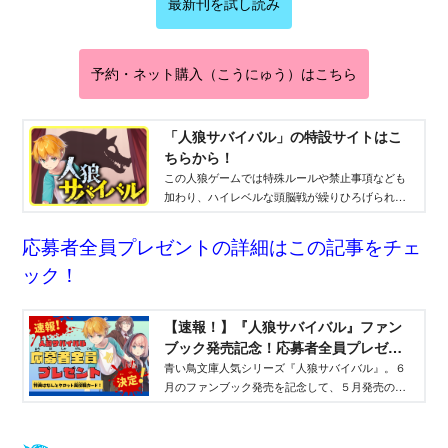
最新刊を試し読み
予約・ネット購入（こうにゅう）はこちら
「人狼サバイバル」の特設サイトはこ
ちらから！
この人狼ゲームでは特殊ルールや禁止事項なども
加わり、ハイレベルな頭脳戦が繰りひろげられ
る！ 毎回変わる舞台、魅力的なキャラクター、
予想をこえる衝撃的な展開もみどころ。
応募者全員プレゼントの詳細はこの記事をチェ
ック！
【速報！】『人狼サバイバル』ファン
ブック発売記念！応募者全員プレゼン
ト
青い鳥文庫人気シリーズ『人狼サバイバル』。６
月のファンブック発売を記念して、５月発売の最
新刊と６月発売のファンブックを購入して応募す
ると全員がもらえるプレゼントを実施。その内容
や応募方法について紹介します。