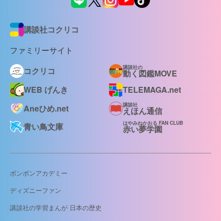
講談社コクリコ
ファミリーサイト
講談社の
コクリコ
動く図鑑MOVE
WEB げんき
TELEMAGA.net
講談社
Aneひめ.net
えほん通信
はやみねかおる FAN CLUB
青い鳥文庫
赤い夢学園
ボンボンアカデミー
ディズニーファン
講談社の学習まんが 日本の歴史