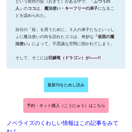
という絶対の掟（おきて）がある中で、
「ふつうの
人」
の
ココ
は、
魔法使い・
キーフリー
の弟子
になるこ
とを認められた。
自分の「杖」を買うために、３人の弟子たちといっし
ょに魔法使いの街を訪れたココは、奇妙な
「仮面の魔
法使い」
によって、不思議な空間に招かれてしまう。
そして、そこには
巨鱗竜（ドラゴン）が――!!
最新刊をためし読み
予約・ネット購入（こうにゅう）はこちら
ノベライズのくわしい情報はこの記事をみて
ね！