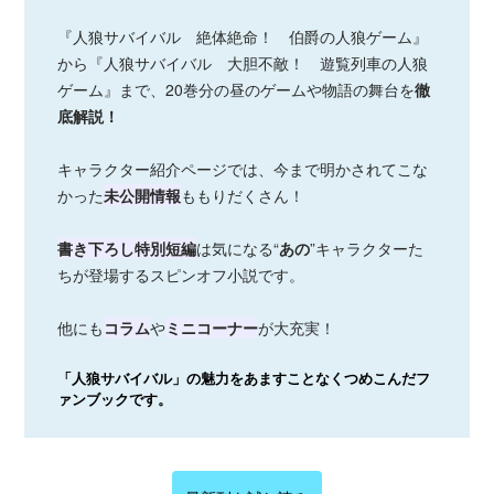
『人狼サバイバル 絶体絶命！ 伯爵の人狼ゲーム』
から『人狼サバイバル 大胆不敵！ 遊覧列車の人狼
ゲーム』まで、20巻分の昼のゲームや物語の舞台を
徹
底解説！
キャラクター紹介ページでは、今まで明かされてこな
かった
未公開情報
ももりだくさん！
書き下ろし特別短編
は気になる“
あの
”キャラクターた
ちが登場するスピンオフ小説です。
他にも
コラム
や
ミニコーナー
が大充実！
「人狼サバイバル」の魅力をあますことなくつめこんだフ
ァンブックです。