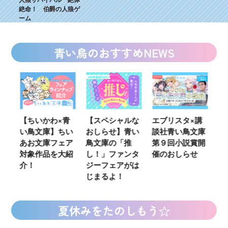
絶命！ 伯爵の人狼ゲ
ーム
青い鳥のおすすめNEWS
×青
【スペシャルな
エブリスタ×講
【速報】『黒魔
ちい
おしらせ】青い
談社青い鳥文庫
女さんが通
ェア
鳥文庫の「推
第９回小説賞開
る‼』ついにコ
大紹
し！」ファンタ
催のおしらせ
ミカライズ！
ジーフェアがは
じまるよ！
夏休みをたのしもう☆