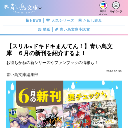
マイページ
講談社
コクリコ
NEWS
人気シリーズ
ためし読み
壁紙
青い鳥文庫小説賞
【スリル×ドキドキまんてん！】青い鳥文
庫 ６月の新刊を紹介するよ！
お待ちかねの新シリーズやファンブックの情報も！
2026.05.30
青い鳥文庫編集部