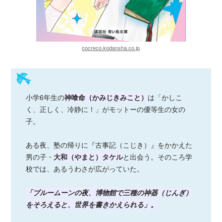
cocreco.kodansha.co.jp
小学6年生の
神喰命（かみじきみこと）
は「かしこ
く、正しく、冷静に！」がモットーの優等生の女の
子。
ある夜、塾の帰りに『古事記（こじき）』をかかえた
男の子・
大和（やまと）タケル
と出会う。そのころ学
校では、あるうわさが広がっていた。
「ブルームーンの夜、博物館で三種の神器（じんぎ）
をそろえると、世界を書きかえられる」。