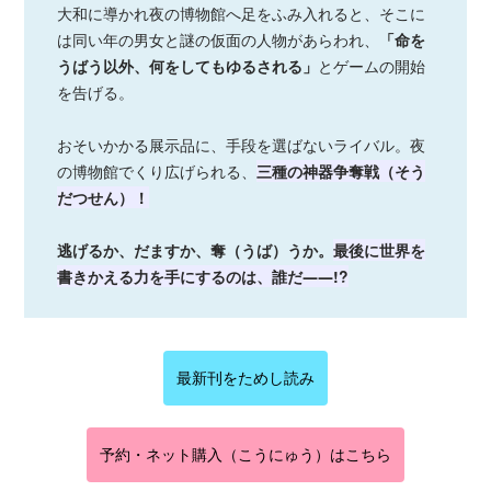
大和に導かれ夜の博物館へ足をふみ入れると、そこに
は同い年の男女と謎の仮面の人物があらわれ、
「命を
うばう以外、何をしてもゆるされる」
とゲームの開始
を告げる。
おそいかかる展示品に、手段を選ばないライバル。夜
の博物館でくり広げられる、
三種の神器争奪戦（そう
だつせん）！
逃げるか、だますか、奪（うば）うか。
最後に世界を
書きかえる力を手にするのは、誰だ――!?
最新刊をためし読み
予約・ネット購入（こうにゅう）はこちら