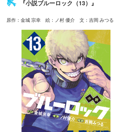
『小説ブルーロック（13）』
原作：金城 宗幸 絵：ノ村 優介 文：吉岡 みつる