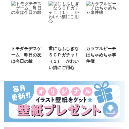
スゲ
世にもふしぎな
カラフルピーチ
長浜高校水族館
の友
ＳＣＰガチャ！
はちゃめちゃ事
部！
（１） かわい
件簿
い猫にご用心