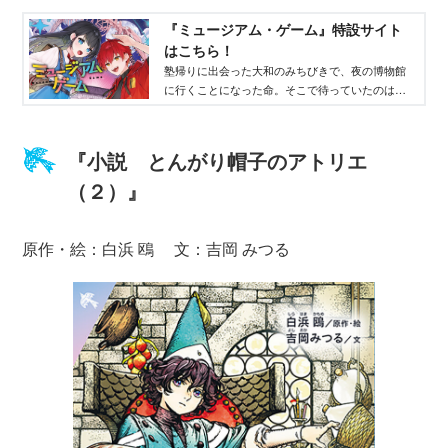
『ミュージアム・ゲーム』特設サイト
はこちら！
塾帰りに出会った大和のみちびきで、夜の博物館
に行くことになった命。そこで待っていたのは、
「命をうばう」以外ならなんでもありのゲー
ム!? おそいかかる展示品、手段をえらばないラ
イバル。すべては「世界を書きかえる」力のため
『小説 とんがり帽子のアトリエ
――ナゾトキ×サバイバル！
（２）』
原作・絵：白浜 鴎 文：吉岡 みつる