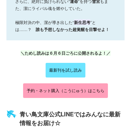
さらに、絶対に負けられない“
運命
”を持つ
雪宮
もま
た、潔にライバル魂を燃やしていた。
極限対決の中、潔が導き出した“
新生思考
”と
は……？
誰も予想しなかった超覚醒を目撃せよ！
＼ためし読みは６月６日ごろに公開されるよ！／
最新刊を試し読み
予約・ネット購入（こうにゅう）はこちら
青い鳥文庫公式LINEではみんなに最新
情報をお届け☆