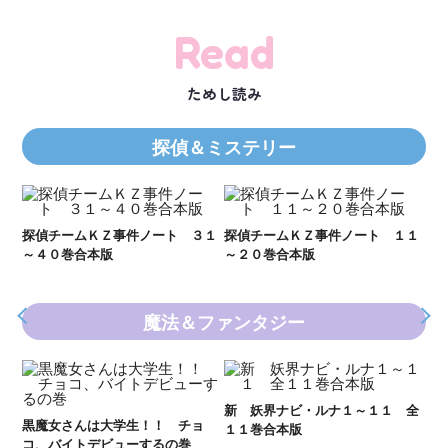
Read
ためし読み
探偵＆ミステリー
Ｋ
数
２１
探偵チームＫＺ事件ノート ３１
探偵チームＫＺ事件ノート １１
～４０巻合本版
～２０巻合本版
魔法＆ファンタジー
妖
全
新 妖界ナビ・ルナ１～１１ 全
黒魔女さんは大学生！！ チョ
１１巻合本版
いま
コ、バイトデビューするの巻