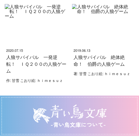
2020.07.15
2019.06.13
人狼サバイバル 一発逆
人狼サバイバル 絶体絶
転！ ＩＱ２００の人狼ゲー
命！ 伯爵の人狼ゲーム
ム
著: 甘雪 こおり絵: ｈｉｍｅｓｕｚ
作: 甘雪 こおり絵: ｈｉｍｅｓｕｚ
-青い鳥文庫について-