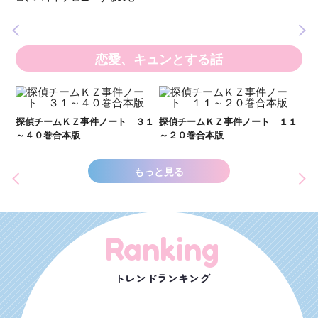
の異
恋愛、キュンとする話
い
し
２１
探偵チームＫＺ事件ノート ３１
探偵チームＫＺ事件ノート １１
世
～４０巻合本版
～２０巻合本版
もっと見る
Ranking
トレンドランキング