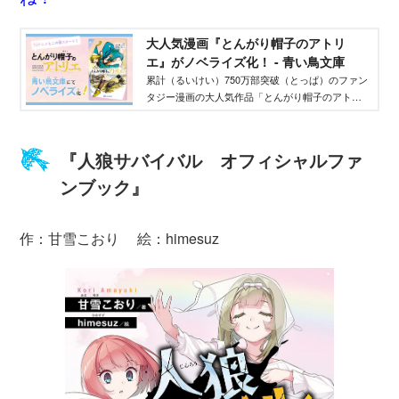
大人気漫画『とんがり帽子のアトリ
エ』がノベライズ化！ - 青い鳥文庫
累計（るいけい）750万部突破（とっぱ）のファン
タジー漫画の大人気作品「とんがり帽子のアトリ
エ」が青い鳥文庫でノベライズ化。 この記事で
詳細（しょうさい）をチェック！
『人狼サバイバル オフィシャルファ
ンブック』
作：甘雪こおり 絵：himesuz