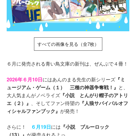
すべての画像を見る（全7枚）
６月に発売される青い鳥文庫の新刊は、ぜんぶで４冊！
2026年６月10日
にはあんのまる先生の新シリーズ
『ミ
ュージアム・ゲーム（１） 三種の神器争奪戦！』
と、
大人気まんがノベライズ
『小説 とんがり帽子のアトリ
エ（２）』
、そしてファン待望の
『人狼サバイバルオフ
ィシャルファンブック』
が発売！
さらに！
６月19日
には
『小説 ブルーロック
（13）』
が発売されるよっ。