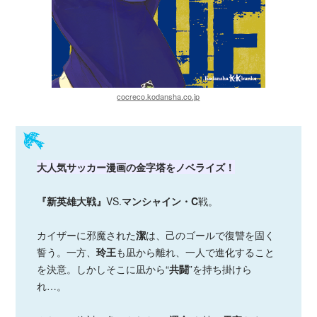
cocreco.kodansha.co.jp
大人気サッカー漫画の金字塔をノベライズ！
『新英雄大戦』
VS.
マンシャイン・C
戦。
カイザーに邪魔された
潔
は、己のゴールで復讐を固く
誓う。一方、
玲王
も凪から離れ、一人で進化すること
を決意。しかしそこに凪から“
共闘
”を持ち掛けら
れ…。