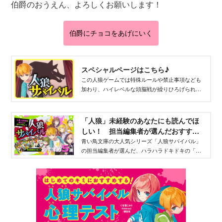
伯爵のおうえん、よろしくお願いします！
伯爵にチョコをあげにいく
スペシャルページはこちら♪
この人狼ゲームでは特殊ルールや禁止事項なども
加わり、ハイレベルな頭脳戦が繰りひろげられ
る！ 毎回変わる舞台、魅力的なキャラクター、
予想をこえる衝撃的な展開もみどころ。
「人狼」未経験のあなたにも読んでほ
しい！ 担当編集者が選んだおすすめ
５冊を紹介 - 青い鳥文庫
青い鳥文庫の大人気シリーズ「人狼サバイバル」
の担当編集者が選んだ、ハラハラドキドキの「人
サバ」の世界を楽しめるおすすめの巻５冊を紹介
します。2025年11月12日には最新巻も発売予定。