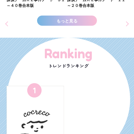
世
～４０巻合本版
～２０巻合本版
もっと見る
Ranking
トレンドランキング
1