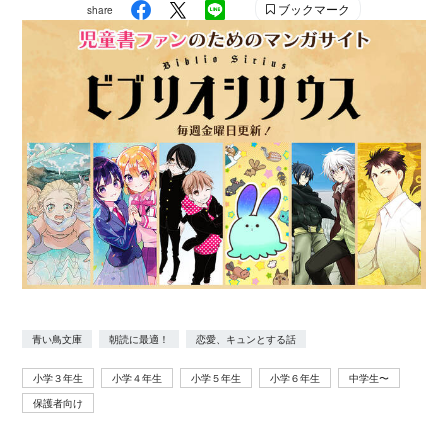
ブックマーク
share
青い鳥文庫
朝読に最適！
恋愛、キュンとする話
小学３年生
小学４年生
小学５年生
小学６年生
中学生〜
保護者向け