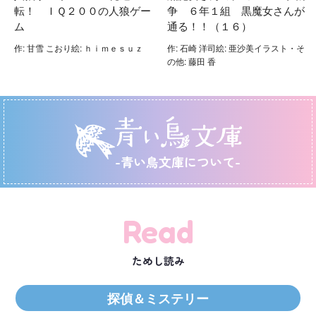
転！ ＩＱ２００の人狼ゲー
争 ６年１組 黒魔女さんが
ム
通る！！（１６）
作: 甘雪 こおり絵: ｈｉｍｅｓｕｚ
作: 石崎 洋司絵: 亜沙美イラスト・そ
の他: 藤田 香
-青い鳥文庫について-
Read
ためし読み
探偵＆ミステリー