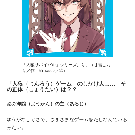
「人狼サバイバル」シリーズより。（甘雪こお
り／作、himesuz／絵）
「人狼（じんろう）ゲーム」のしかけ人…… そ
の正体（しょうたい）は？？
謎の
洋館（ようかん）の主（あるじ）
。
ゆうがなしぐさで、さまざまな
ゲーム
をたしなんでいる
みたい。