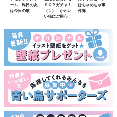
友
ＳＣＰガチャ！
はちゃめちゃ事
部！
め
（１） かわい
件簿
（
い猫にご用心