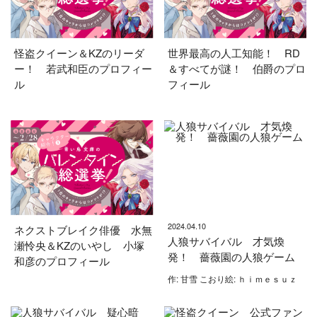
怪盗クイーン＆KZのリーダ
世界最高の人工知能！ RD
ー！ 若武和臣のプロフィー
＆すべてが謎！ 伯爵のプロ
ル
フィール
2024.04.10
ネクストブレイク俳優 水無
人狼サバイバル 才気煥
瀬怜央＆KZのいやし 小塚
発！ 薔薇園の人狼ゲーム
和彦のプロフィール
作: 甘雪 こおり絵: ｈｉｍｅｓｕｚ