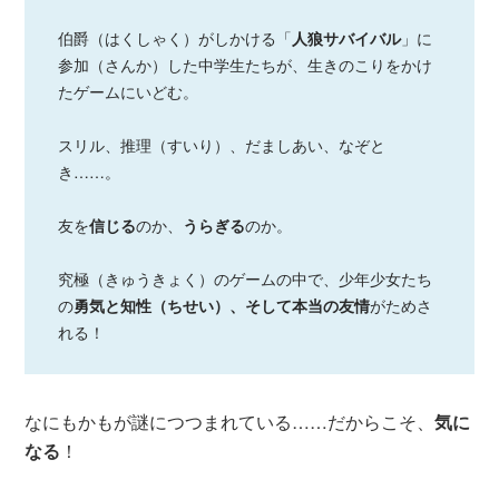
伯爵（はくしゃく）がしかける「
人狼サバイバル
」に
参加（さんか）した中学生たちが、生きのこりをかけ
たゲームにいどむ。
スリル、推理（すいり）、だましあい、なぞと
き……。
友を
信じる
のか、
うらぎる
のか。
究極（きゅうきょく）のゲームの中で、少年少女たち
の
勇気と知性（ちせい）、そして本当の友情
がためさ
れる！
なにもかもが謎につつまれている……だからこそ、
気に
なる
！