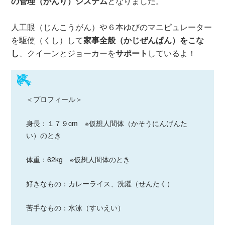
の管理（かんり）システム
となりました。
人工眼（じんこうがん）や６本ゆびのマニピュレーター
を駆使（くし）して
家事全般（かじぜんぱん）をこな
し
、クイーンとジョーカーを
サポート
しているよ！
＜プロフィール＞
身長：１７９cm ※仮想人間体（かそうにんげんた
い）のとき
体重：62kg ※仮想人間体のとき
好きなもの：カレーライス、洗濯（せんたく）
苦手なもの：水泳（すいえい）