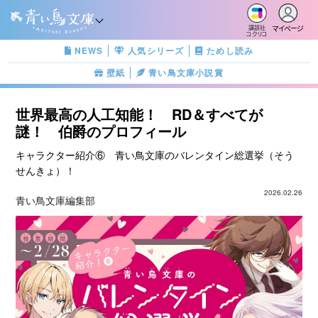
マイページ
講談社
コクリコ
NEWS
人気シリーズ
ためし読み
壁紙
青い鳥文庫小説賞
世界最高の人工知能！ RD＆すべてが
謎！ 伯爵のプロフィール
キャラクター紹介⑥ 青い鳥文庫のバレンタイン総選挙（そう
せんきょ）！
2026.02.26
青い鳥文庫編集部