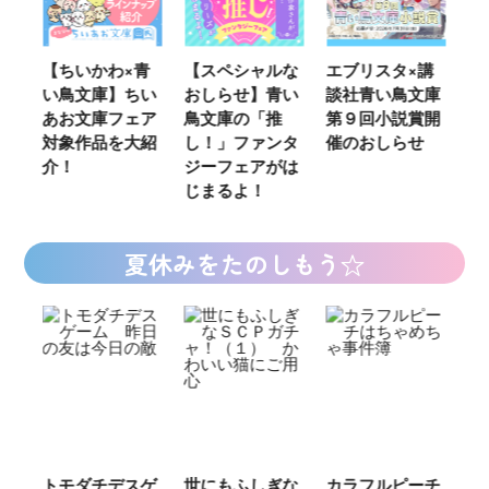
青
【スペシャルな
エブリスタ×講
【速報】『黒魔
K
い
おしらせ】青い
談社青い鳥文庫
女さんが通
い
ア
鳥文庫の「推
第９回小説賞開
る‼』ついにコ
定
紹
し！」ファンタ
催のおしらせ
ミカライズ！
の
ジーフェアがは
じまるよ！
夏休みをたのしもう☆
ゲ
世にもふしぎな
カラフルピーチ
長浜高校水族館
悪