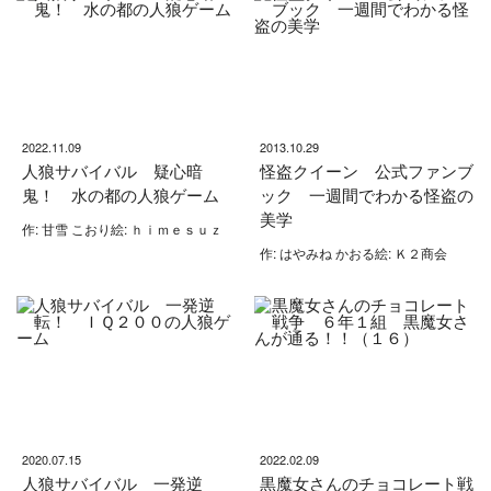
2022.11.09
2013.10.29
人狼サバイバル 疑心暗
怪盗クイーン 公式ファンブ
鬼！ 水の都の人狼ゲーム
ック 一週間でわかる怪盗の
美学
作: 甘雪 こおり絵: ｈｉｍｅｓｕｚ
作: はやみね かおる絵: Ｋ２商会
2020.07.15
2022.02.09
人狼サバイバル 一発逆
黒魔女さんのチョコレート戦