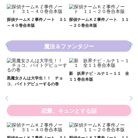
Ｋ
数
２１
探偵チームＫＺ事件ノート ３１
探偵チームＫＺ事件ノート １１
～４０巻合本版
～２０巻合本版
魔法＆ファンタジー
妖
全
新 妖界ナビ・ルナ１～１１ 全
黒魔女さんは大学生！！ チョ
１１巻合本版
いま
コ、バイトデビューするの巻
の異
恋愛、キュンとする話
い
し
２１
探偵チームＫＺ事件ノート ３１
探偵チームＫＺ事件ノート １１