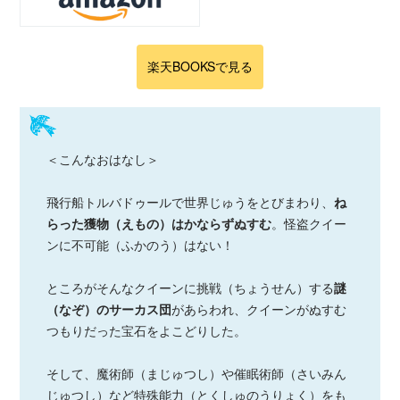
楽天BOOKSで見る
＜こんなおはなし＞
飛行船トルバドゥールで世界じゅうをとびまわり、
ね
らった獲物（えもの）はかならずぬすむ
。怪盗クイー
ンに不可能（ふかのう）はない！
ところがそんなクイーンに挑戦（ちょうせん）する
謎
（なぞ）のサーカス団
があらわれ、クイーンがぬすむ
つもりだった宝石をよこどりした。
そして、魔術師（まじゅつし）や催眠術師（さいみん
じゅつし）など特殊能力（とくしゅのうりょく）をも