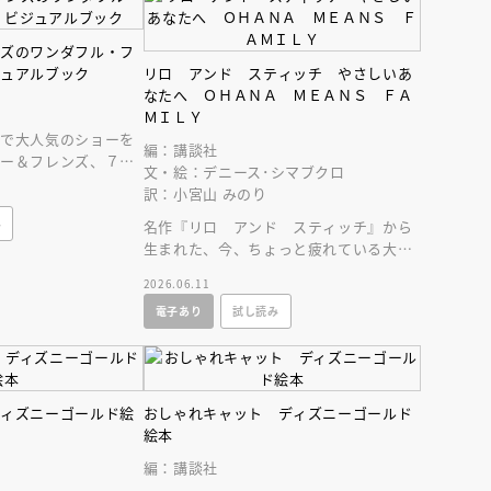
ンズのワンダフル・フ
ジュアルブック
リロ アンド スティッチ やさしいあ
なたへ ＯＨＡＮＡ ＭＥＡＮＳ ＦＡ
ＭＩＬＹ
ーで大人気のショーを
編：講談社
ィー＆フレンズ、７人
文・絵：デニース･シマブクロ
ャラクター紹介もある
訳：小宮山 みのり
み
名作『リロ アンド スティッチ』から
生まれた、今、ちょっと疲れている大人
へ贈る、絵本／ギフトブック！
2026.06.11
電子あり
試し読み
ディズニーゴールド絵
おしゃれキャット ディズニーゴールド
絵本
編：講談社