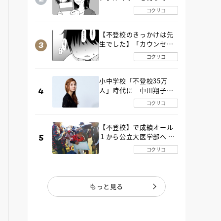
た“魔の２年間”【後編】
コクリコ
【不登校のきっかけは先
生でした】「カウンセリ
ングの時間」生徒の情報
コクリコ
をバラしたのは…《第２
話》
小中学校「不登校35万
人」時代に 中川翔子さ
んが審査委員長「不登校
コクリコ
生動画甲子園 2026」が開
催
【不登校】で成績オール
１から公立大医学部へ 中
２で起立性調節障害「治
コクリコ
るまで３年」の診断 その
とき母は
もっと見る