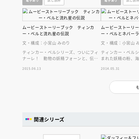
電子あり
試し読み
電子あり
試し読
人賞オンラ
と担当編集
応募締切
202
講座」
ムービーストーリーブック ティンカ
ムービーストーリ
ー・ベルと流れ星の伝説
ー・ベルとネバー
文・構成：小宮山 みのり
文・構成：小宮山 
ティンカー・ベルシリーズ、ついにフィ
ティンカー・ベル
ナーレ！ 動物の妖精フォーンと、伝説
まれた妖精の粉、
の怪獣グラフの絆を描く感動ドラマ！
絶な戦い！フック
2015.06.13
2014.05.31
因縁も明らかに！
関連シリーズ