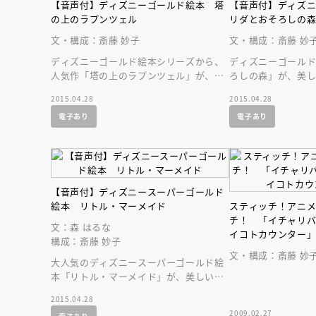
【音声付】ディズニーゴールド絵本 塔
【音声付】ディズ
の上のラプンツェル
リダとおそろしの
文・構成：斎藤 妙子
文・構成：斎藤 妙
ディズニーゴールド絵本シリーズから、
ディズニーゴール
人気作「塔の上のラプンツェル」が、美
ろしの森」が、美
しい音声付の絵本になって登場です！
って登場です！ 
2015.04.28
2015.04.28
持ち歩こう！
電子あり
電子あり
【音声付】ディズニースーパーゴールド
絵本 リトル・マーメイド
スティッチ！アニ
チ！ 「イチャリ
文：森 はるな
イコトカウンター
構成：斎藤 妙子
文・構成：斎藤 妙
大人気のディズニースーパーゴールド絵
本「リトル・マーメイド」が、美しい音
声付の絵本になって登場です！ 名作を
2015.04.28
持ち歩こう！
2009.02.27