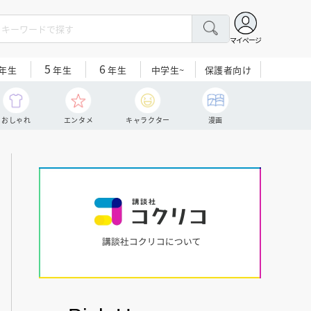
マイページ
5
6
中学生~
保護者向け
年生
年生
年生
おしゃれ
エンタメ
キャラクター
漫画