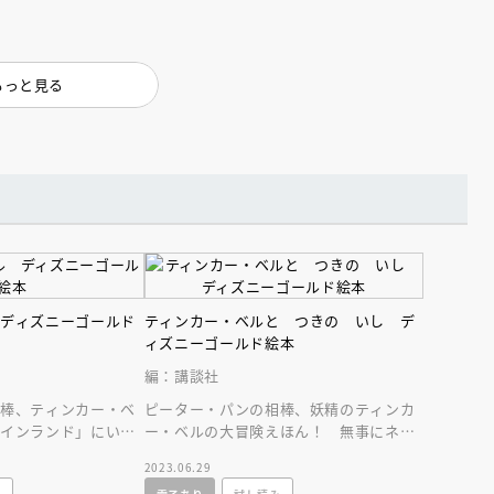
もっと見る
えほん通信
 ディズニーゴールド
ティンカー・ベルと つきの いし デ
ィズニーゴールド絵本
編：講談社
相棒、ティンカー・ベ
ピーター・パンの相棒、妖精のティンカ
メインランド」にいき
ー・ベルの大冒険えほん！ 無事にネバ
ンライン
会員限定
オンライン
りで！？
ーランドに帰れるの？
2023.06.29
ブ配信中】講談社絵本新
アーカイブ配信中【第67回講