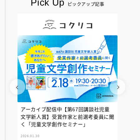
Pick Up
ピックアップ記事
アーカイブ配信中【第67回講談社児童
『神の
文学新人賞】受賞作家と前選考委員に聞
く「児童文学創作セミナー」
2026.01.30
2025.12.23