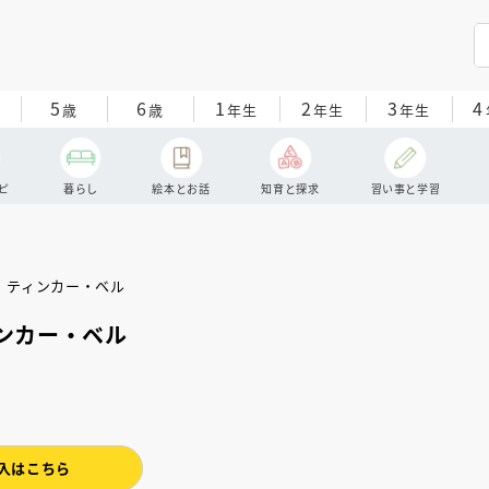
5
6
1
2
3
4
歳
歳
年生
年生
年生
ピ
暮らし
絵本とお話
知育と探求
習い事と学習
ンカー・ベル
入はこちら