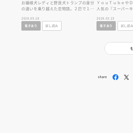
お嬢様犬レディと野良犬トランプの身分
ＹｏｕＴｕｂｅや
の違いを乗り越えた恋物語。２匹で１本
人気の『スーパー
のスパゲッティを両はじから食べる有名
って新登場！ 読
2026.05.18
2026.03.23
なシーンに注目！
のひとり読みに！
電子あり
試し読み
電子あり
試し読
share