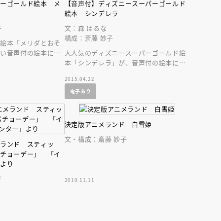
ニーゴールド絵本 メ
【音声付】ディズニースーパーゴールド
森
絵本 シンデレラ
子
文：森 はるな
構成：斎藤 妙子
ド絵本「メリダとおそ
しい音声付の絵本にな
大人気のディズニースーパーゴールド絵
ディズニーの人気作を
本「シンデレラ」が、音声付の絵本にな
って登場です！
2015.04.22
電子あり
決定版アニメランド 白雪姫
文・構成：斎藤 妙子
メランド スティッ
バチョーデー」 「イ
」より
子
2010.11.11