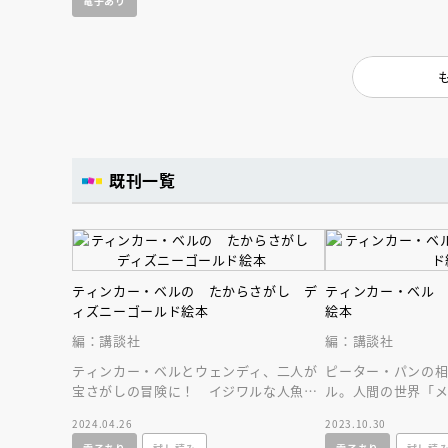
電子あり
既刊一覧
ティンカー・ベルの たからさがし デ
ティンカー・ベル
ィズニーゴールド絵本
絵本
編：講談社
編：講談社
ティンカー・ベルとウェンディ、二人が
ピーター・パンの
宝さがしの冒険に！ イジワルな人魚た
ル。人間の世界「
会員限定
オ
ちやくせ者の海賊たちを相手に、宝もの
たいけど、失敗ばか
2024.04.26
2023.10.30
【アーカイ
を見つけられる？