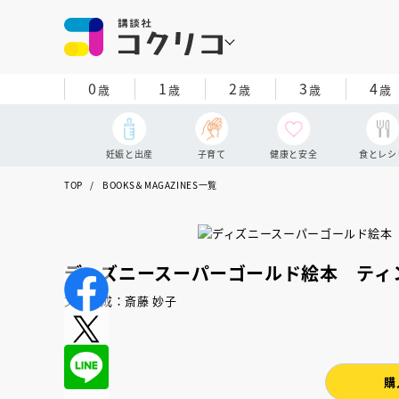
0
1
2
3
4
歳
歳
歳
歳
歳
妊娠と出産
子育て
健康と安全
食とレシ
TOP
BOOKS＆MAGAZINES一覧
ディズニースーパーゴールド絵本 ティ
文・構成：斎藤 妙子
購