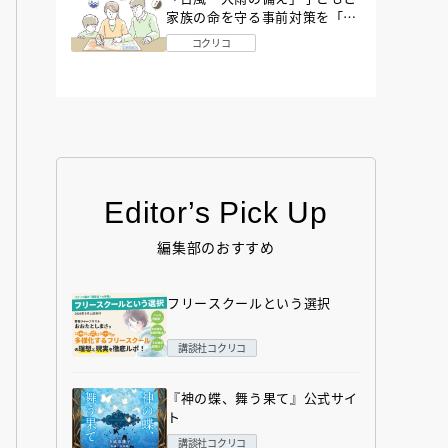
家族の命を守る事前対策を「防
災アドバイザー」が解説
コクリコ
Editor’s Pick Up
編集部のおすすめ
フリースクールという選択
講談社コクリコ
『神の蝶、舞う果て』公式サイ
ト
講談社コクリコ