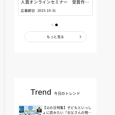
選考委
人賞オンラインセミナー 受賞作家
童文学
ナー」
と担当編集者が語る「絵本創作実践
員に聞
応募締切
2025-10-31
講座」
もっと見る
Trend
今日のトレンド
【父の日特集】子どもといっし
ょに読みたい「お父さんの物