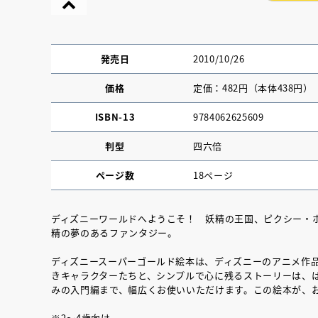
発売日
2010/10/26
価格
定価：482円（本体438円）
ISBN-13
9784062625609
判型
四六倍
ページ数
18ページ
ディズニーワールドへようこそ！ 妖精の王国、ピクシー・
精の夢のあるファンタジー。
『NO.６再会』
ディズニースーパーゴールド絵本は、ディズニーのアニメ作
イト ＃４ 20
きキャラクターたちと、シンプルで心に残るストーリーは、
みの入門編まで、幅広くお使いいただけます。この絵本が、
2025.02.17
※2～4歳向け