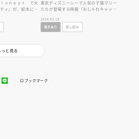
Ｄｉｓｎｅｙ＋ で大
東京ディズニーシーで人気の子猫マリー
キティ』が、絵本にな
たちが登場する映画『おしゃれキャッ
みきかせや、はじめて
ト』の絵本です。原作を知るとさらにパ
2026.02.18
ークを楽しめます！
み
電子あり
試し読み
もっと見る
ブックマーク