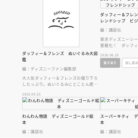
ダッフィー＆フレ
レンドシップ ビ
編：講談社
東京ディズニーシ
書籍化！ ダッフ
が勢ぞろい！ キ
ダッフィー＆フレンズ ぬいぐるみ大図
2026.06.25
よ♪
鑑
電子あり
試し読
編：ディズニーファン編集部
大人気ダッフィー＆フレンズの撮り下ろ
したっぷり。ぬいぐるみにとことん癒や
される１冊。
2026.09.25
わんわん物語 ディズニーゴールド絵
スーパーキティ 
本
本
編：講談社
編：講談社