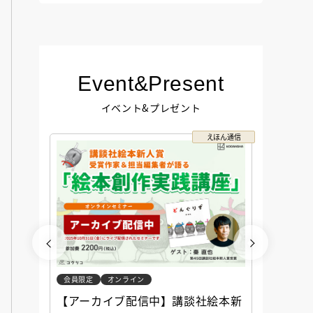
Event&Present
イベント&プレゼント
コクリコ
えほん通信
会員限定
オンライン
会員限定
談社児
【アーカイブ配信中】講談社絵本新
アーカ