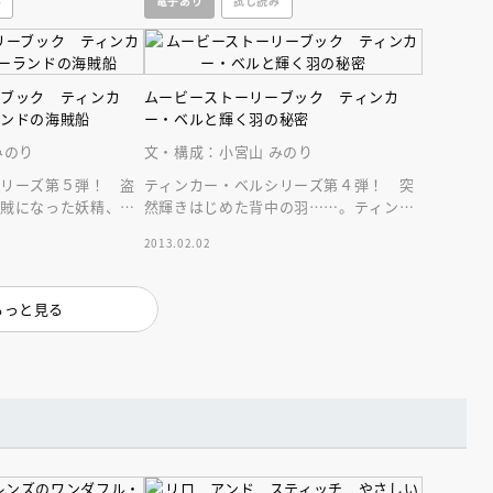
み
電子あり
試し読み
インセミナー 受賞作家
童文学新人賞】受賞作家と前
者が語る「絵本創作実践
員に聞く「児童文学創作セミ
5-10-31
ーブック ティンカ
ムービーストーリーブック ティンカ
ランドの海賊船
ー・ベルと輝く羽の秘密
みのり
文・構成：小宮山 みのり
シリーズ第５弾！ 盗
ティンカー・ベルシリーズ第４弾！ 突
海賊になった妖精、壮
然輝きはじめた背中の羽……。ティンカ
船長とチクタクワニの
ー・ベル本人も知らなかった秘密がいま
2013.02.02
明らかに！？
もっと見る