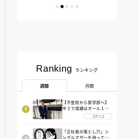
Ranking
ランキング
週間
月間
【不登校から医学部へ】
中２で成績はオール１
「昼夜逆転」したわが子
コクリコ
を”夜遊び”に連れ出した
母の気づき
「正社員の落とし穴」シ
ングルマザーを待ってい