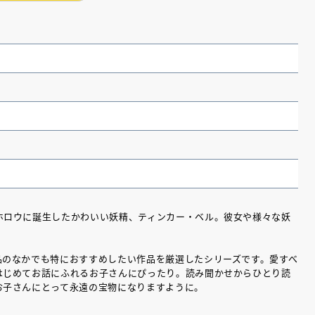
ホロウに誕生したかわいい妖精、ティンカー・ベル。彼女や様々な妖
（あさのあつこ）特設サ
フリースクールという選択
品のなかでも特におすすめしたい作品を厳選したシリーズです。愛すべ
26年９月30日発売決定！
はじめてお話にふれるお子さんにぴったり。読み聞かせからひとり読
お子さんにとって永遠の宝物になりますように。
2026.03.31