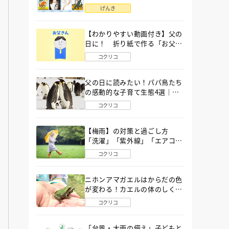
語」６選
げんき
【わかりやすい動画付き】父の
日に！ 折り紙で作る「お父さ
ん」の簡単な折り方
コクリコ
父の日に読みたい！パパ鳥たち
の感動的な子育て生態4選｜図
鑑MOVE
コクリコ
【梅雨】の対策と過ごし方
「洗濯」「紫外線」「エアコ
ン」「ゲリラ豪雨」…〔気象予
コクリコ
報士が完全ガイド〕
ニホンアマガエルはからだの色
が変わる！カエルの体のしくみ
から両生類の特ちょうまで図鑑
コクリコ
MOVEが解説！
「台風・大雨の備え」子どもと