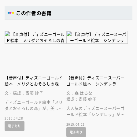
この作者の書籍
【音声付】ディズニーゴールド
【音声付】ディズニースーパー
絵本 メリダとおそろしの森
ゴールド絵本 シンデレラ
文・構成：斎藤 妙子
文：森 はるな
構成：斎藤 妙子
ディズニーゴールド絵本「メリ
ダとおそろしの森」が、美しい
大人気のディズニースーパーゴ
音声付の絵本になって登場で
ールド絵本「シンデレラ」が、
2015.04.28
す！ ディズニーの人気作を持
音声付の絵本になって登場で
2015.04.22
電子あり
ち歩こう！
す！
電子あり