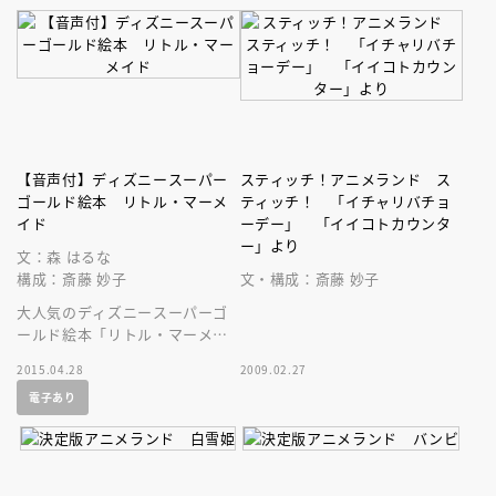
【音声付】ディズニースーパー
スティッチ！アニメランド ス
ゴールド絵本 リトル・マーメ
ティッチ！ 「イチャリバチョ
イド
ーデー」 「イイコトカウンタ
ー」より
文：森 はるな
構成：斎藤 妙子
文・構成：斎藤 妙子
大人気のディズニースーパーゴ
ールド絵本「リトル・マーメイ
ド」が、美しい音声付の絵本に
2015.04.28
2009.02.27
なって登場です！ 名作を持ち
電子あり
歩こう！