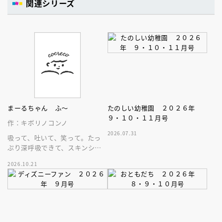
関連シリーズ
まーるちゃん ふ～
たのしい幼稚園 ２０２６年
９・１０・１１月号
作：キボリノコンノ
2026.07.31
吸って、吐いて、笑って。たっ
ぷり深呼吸できて、スキンシッ
プが楽しめる、大人気木彫作
2026.10.21
家、キボリノコンノ初のファー
ストブック。