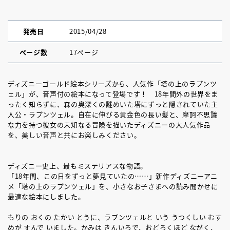
発売日
2015/04/28
ページ数
17ページ
ディズニーゴールド絵本シリーズから、人気作「塔の上のラプンツ
ェル」が、音声付の絵本になって登場です！ 18年間外の世界をま
ったく知らずに、森の奥深くの謎めいた塔にずっと隠されていた主
人公・ラプンツェル。自在に伸びる黄金色の長い髪と、摩訶不思議
な力を持つ彼女の未知なる冒険を描いたディズニーの大人気作品
を、美しい音声と共にお楽しみください。
ディズニー史上、最もミステリアスな物語。
「18年間、この日をずっと夢見ていたの……」新作ディズニーアニ
メ「塔の上のラプンツェル」を、小さなお子さまへの読み聞かせに
最適な絵本にしました。
もりの おくの たかい とうに、ラプンツェルと いう うつくしい むす
めが すんで いました。かみは きんいろで、おどろくほど ながく、