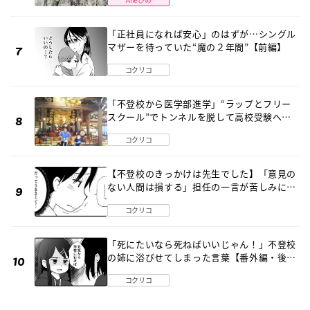
「正社員になれば安心」のはずが…シングル
マザーを待っていた“魔の２年間”【前編】
コクリコ
「不登校から医学部進学」“ラップとフリー
スクール”でトンネルを脱して高校受験へ
〔元野球少年の実話〕
コクリコ
【不登校のきっかけは先生でした】「意見の
ない人間は損する」担任の一言が苦しみに…
《第１話》
コクリコ
「死にたいなら死ねばいいじゃん！」不登校
の姉に浴びせてしまった言葉【番外編・後
編】
コクリコ