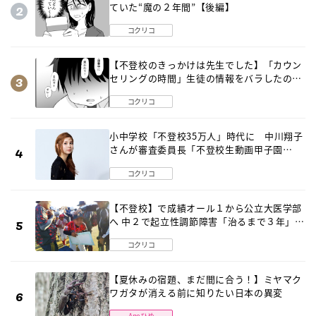
ていた“魔の２年間”【後編】
コクリコ
【不登校のきっかけは先生でした】「カウン
セリングの時間」生徒の情報をバラしたの
は…《第２話》
コクリコ
小中学校「不登校35万人」時代に 中川翔子
さんが審査委員長「不登校生動画甲子園
2026」が開催
コクリコ
【不登校】で成績オール１から公立大医学部
へ 中２で起立性調節障害「治るまで３年」の
診断 そのとき母は
コクリコ
【夏休みの宿題、まだ間に合う！】ミヤマク
ワガタが消える前に知りたい日本の異変
Aneひめ