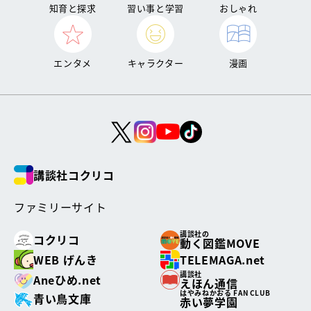
知育と探求
習い事と学習
おしゃれ
エンタメ
キャラクター
漫画
講談社コクリコ
ファミリーサイト
講談社の
コクリコ
動く図鑑MOVE
WEB げんき
TELEMAGA.net
講談社
Aneひめ.net
えほん通信
はやみねかおる FAN CLUB
青い鳥文庫
赤い夢学園