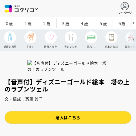
マイページ
0
1
2
3
4
5
6
歳
歳
歳
歳
歳
歳
歳
妊娠と出産
子育て
健康と安全
食とレシピ
暮らし
絵本とお話
知育と探
【音声付】ディズニーゴールド絵本 塔の上
のラプンツェル
文・構成：斎藤 妙子
購入はこちら