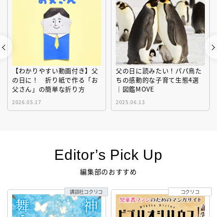
【わかりやすい動画付き】父
父の日に読みたい！パパ鳥た
の日に！ 折り紙で作る「お
ちの感動的な子育て生態4選
父さん」の簡単な折り方
｜図鑑MOVE
2026.05.17
2025.06.13
Editor’s Pick Up
編集部のおすすめ
講談社コクリコ
コクリコ