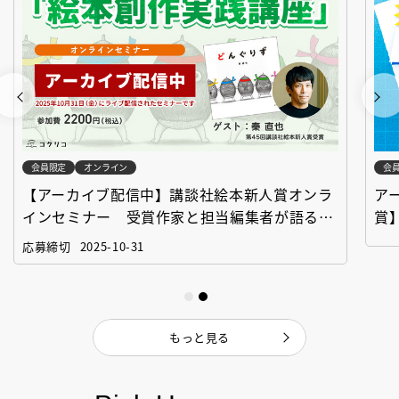
会員限定
オンライン
会
【アーカイブ配信中】講談社絵本新人賞オンラ
ア
インセミナー 受賞作家と担当編集者が語る
賞
「絵本創作実践講座」
作
応募締切
2025-10-31
もっと見る