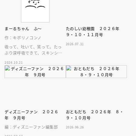
まーるちゃん ふ～
たのしい幼稚園 ２０２６年
９・１０・１１月号
作：キボリノコンノ
2026.07.31
吸って、吐いて、笑って。たっ
ぷり深呼吸できて、スキンシッ
プが楽しめる、大人気木彫作
2026.10.21
家、キボリノコンノ初のファー
ストブック。
ディズニーファン ２０２６
おともだち ２０２６年 ８・
年 ９月号
９・１０月号
編：ディズニーファン編集部
2026.06.26