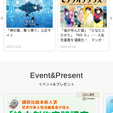
『神の蝶、舞う果て』公式サ
「竜が呼んだ娘」「ひなたと
イト
ひかり」「NO.６」……人気
児童書を漫画化！ マンガサ
イト『ビブリオシリウス』誕
2025.12.23
2025.03.28
生！
Event&Present
イベント&プレゼント
えほん通信