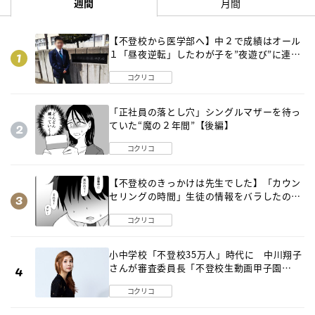
週間
月間
【不登校から医学部へ】中２で成績はオール
１「昼夜逆転」したわが子を”夜遊び”に連れ
出した母の気づき
コクリコ
「正社員の落とし穴」シングルマザーを待っ
ていた“魔の２年間”【後編】
コクリコ
【不登校のきっかけは先生でした】「カウン
セリングの時間」生徒の情報をバラしたの
は…《第２話》
コクリコ
小中学校「不登校35万人」時代に 中川翔子
さんが審査委員長「不登校生動画甲子園
2026」が開催
コクリコ