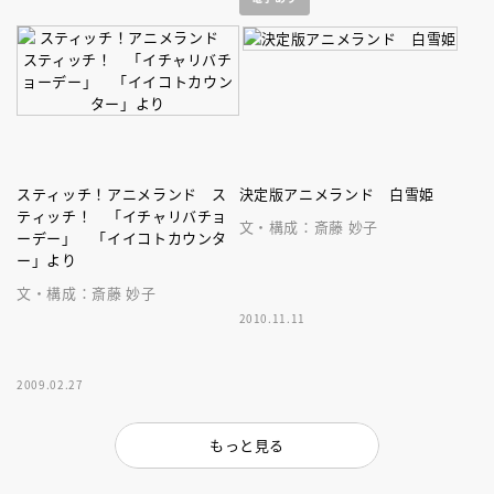
歩こう！
スティッチ！アニメランド ス
決定版アニメランド 白雪姫
ティッチ！ 「イチャリバチョ
文・構成：斎藤 妙子
ーデー」 「イイコトカウンタ
ー」より
文・構成：斎藤 妙子
2010.11.11
2009.02.27
もっと見る