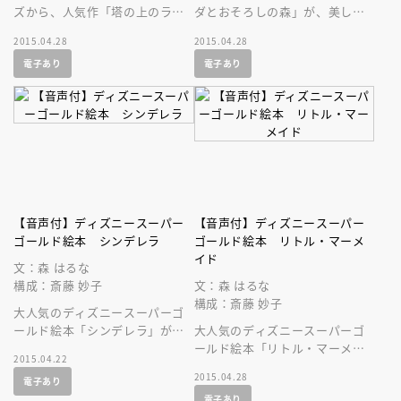
ズから、人気作「塔の上のラプ
ダとおそろしの森」が、美しい
ンツェル」が、美しい音声付の
音声付の絵本になって登場で
2015.04.28
2015.04.28
絵本になって登場です！
す！ ディズニーの人気作を持
電子あり
電子あり
ち歩こう！
【音声付】ディズニースーパー
【音声付】ディズニースーパー
ゴールド絵本 シンデレラ
ゴールド絵本 リトル・マーメ
イド
文：森 はるな
構成：斎藤 妙子
文：森 はるな
構成：斎藤 妙子
大人気のディズニースーパーゴ
ールド絵本「シンデレラ」が、
大人気のディズニースーパーゴ
音声付の絵本になって登場で
ールド絵本「リトル・マーメイ
2015.04.22
す！
ド」が、美しい音声付の絵本に
2015.04.28
電子あり
なって登場です！ 名作を持ち
電子あり