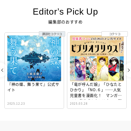
Editor’s Pick Up
編集部のおすすめ
講談社コクリコ
コクリコ
『神の蝶、舞う果て』公式サ
「竜が呼んだ娘」「ひなたと
イト
ひかり」「NO.６」……人気
児童書を漫画化！ マンガサ
イト『ビブリオシリウス』誕
2025.12.23
2025.03.28
生！