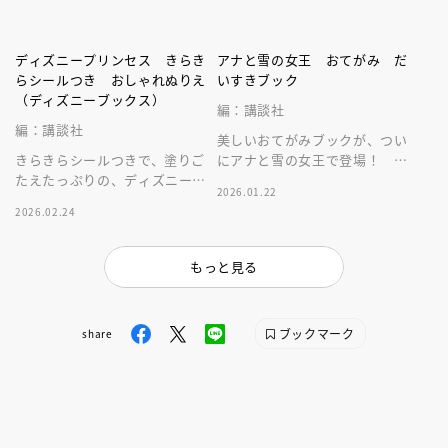
ディズニープリンセス きらき
アナと雪の女王 おてがみ だ
らシールつき おしゃれぬりえ
いすきブック
（ディズニーブックス）
編：講談社
編：講談社
美しいおてがみブックが、つい
きらきらシールつきで、塗りご
にアナと雪の女王で登場！ 子
たえたっぷりの、ディズニープ
どもから大人まで楽しめる１冊
2026.01.22
リンセスぬりえ。楽しく、かわ
です。
2026.02.24
いい１冊です。
もっと見る
ブックマーク
share