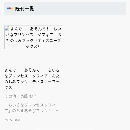
既刊一覧
よんで！ あそんで！ ちいさ
なプリンセス ソフィア おた
のしみブック（ディズニーブッ
クス）
その他：斎藤 妙子
「ちいさなプリンセスソフィ
ア」のちえあそびブック！ ク
イズ、迷路、絵合わせや言葉合
2015.10.01
わせのゲーム、塗り絵など、楽
しい遊び満載！