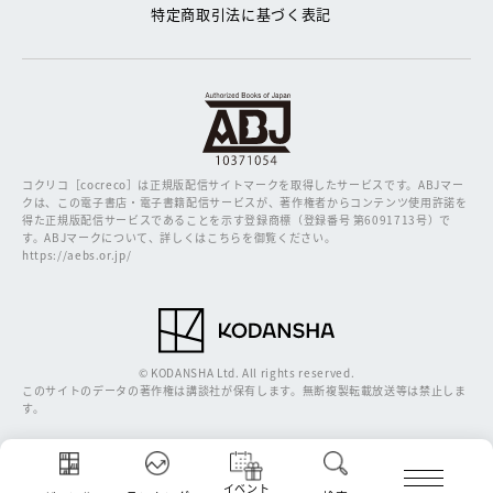
特定商取引法に基づく表記
コクリコ［cocreco］は正規版配信サイトマークを取得したサービスです。
ABJマー
クは、この電子書店・電子書籍配信サービスが、著作権者からコンテンツ使用許諾を
得た正規版配信サービスであることを示す登録商標（登録番号 第6091713号）で
す。ABJマークについて、詳しくはこちらを御覧ください。
https://aebs.or.jp/
© KODANSHA Ltd. All rights reserved.
このサイトのデータの著作権は講談社が保有します。無断複製転載放送等は禁止しま
す。
イベント