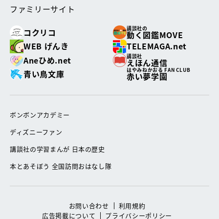
ファミリーサイト
講談社の
コクリコ
動く図鑑MOVE
WEB げんき
TELEMAGA.net
講談社
Aneひめ.net
えほん通信
はやみねかおる FAN CLUB
青い鳥文庫
赤い夢学園
ボンボンアカデミー
ディズニーファン
講談社の学習まんが 日本の歴史
本とあそぼう 全国訪問おはなし隊
お問い合わせ
利用規約
広告掲載について
プライバシーポリシー