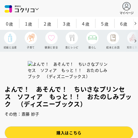
マイページ
0
1
2
3
4
5
6
歳
歳
歳
歳
歳
歳
歳
妊娠と出産
子育て
健康と安全
食とレシピ
暮らし
絵本とお話
知育と探
よんで！ あそんで！ ちいさなプリンセ
ス ソフィア もっと！！ おたのしみブッ
ク （ディズニーブックス）
その他：斎藤 妙子
購入はこちら