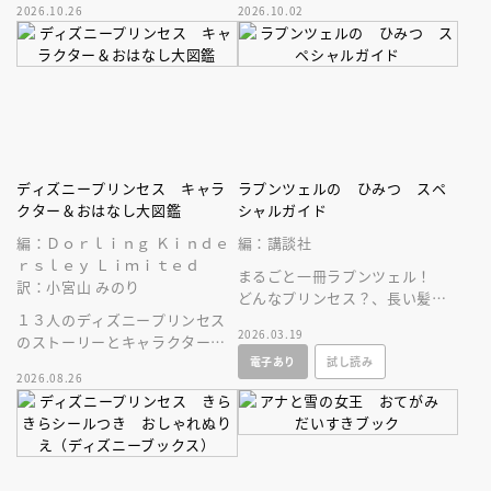
2026.10.26
2026.10.02
けにもおうち遊びにも♪
本。扉を開いて素敵なドレスの
世界へ♪
ディズニープリンセス キャラ
ラプンツェルの ひみつ スペ
クター＆おはなし大図鑑
シャルガイド
編：Ｄｏｒｌｉｎｇ Ｋｉｎｄｅ
編：講談社
ｒｓｌｅｙ Ｌｉｍｉｔｅｄ
まるごと一冊ラプンツェル！
訳：小宮山 みのり
どんなプリンセス？、長い髪の
１３人のディズニープリンセス
ひみつ、ドレスコレクションな
2026.03.19
のストーリーとキャラクターに
ど、ラプンツェルのすべてがわ
電子あり
試し読み
ついて、しっかり深掘りした図
かる！
2026.08.26
鑑。豪華な保存版！