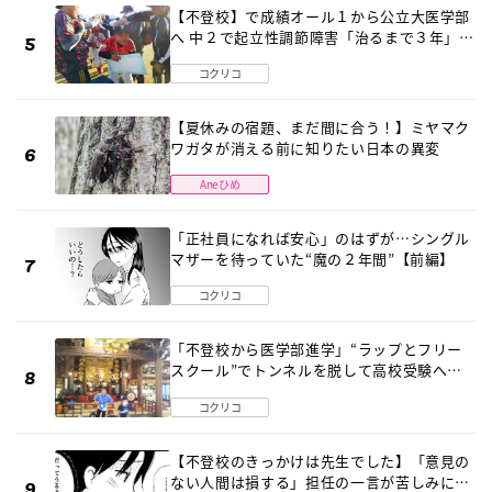
【不登校】で成績オール１から公立大医学部
へ 中２で起立性調節障害「治るまで３年」の
診断 そのとき母は
コクリコ
【夏休みの宿題、まだ間に合う！】ミヤマク
ワガタが消える前に知りたい日本の異変
Aneひめ
「正社員になれば安心」のはずが…シングル
マザーを待っていた“魔の２年間”【前編】
コクリコ
「不登校から医学部進学」“ラップとフリー
スクール”でトンネルを脱して高校受験へ
〔元野球少年の実話〕
コクリコ
【不登校のきっかけは先生でした】「意見の
ない人間は損する」担任の一言が苦しみに…