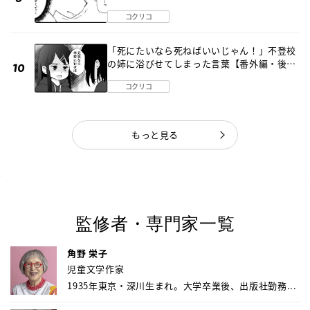
《第１話》
コクリコ
「死にたいなら死ねばいいじゃん！」不登校
の姉に浴びせてしまった言葉【番外編・後
編】
コクリコ
もっと見る
監修者・専門家一覧
角野 栄子
児童文学作家
1935年東京・深川生まれ。大学卒業後、出版社勤務...