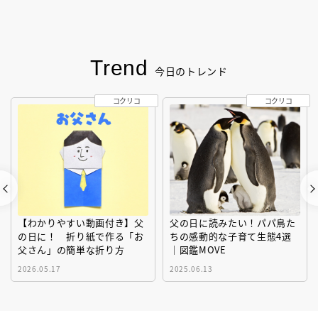
Trend
今日のトレンド
コクリコ
コクリコ
【わかりやすい動画付き】父
父の日に読みたい！パパ鳥た
の日に！ 折り紙で作る「お
ちの感動的な子育て生態4選
父さん」の簡単な折り方
｜図鑑MOVE
2026.05.17
2025.06.13