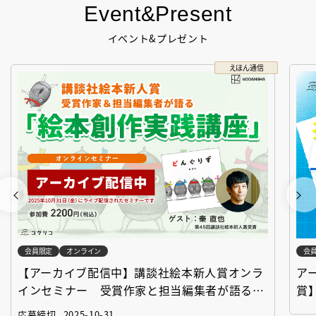
Event&Present
イベント&プレゼント
えほん通信
会員限定
オンライン
会
【アーカイブ配信中】講談社絵本新人賞オンラ
ア
インセミナー 受賞作家と担当編集者が語る
賞
「絵本創作実践講座」
作
応募締切
2025-10-31