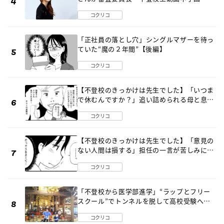
2026」が開催
コクリコ
「正社員の落とし穴」シングルマザーを待っ
ていた“魔の２年間”【後編】
コクリコ
【不登校のきっかけは先生でした】「いつま
で休むんですか？」追い詰められる母と息子
《第６話》
コクリコ
【不登校のきっかけは先生でした】「意見の
ない人間は損する」担任の一言が苦しみに…
《第１話》
コクリコ
「不登校から医学部進学」“ラップとフリー
スクール”でトンネルを脱して高校受験へ
〔元野球少年の実話〕
コクリコ