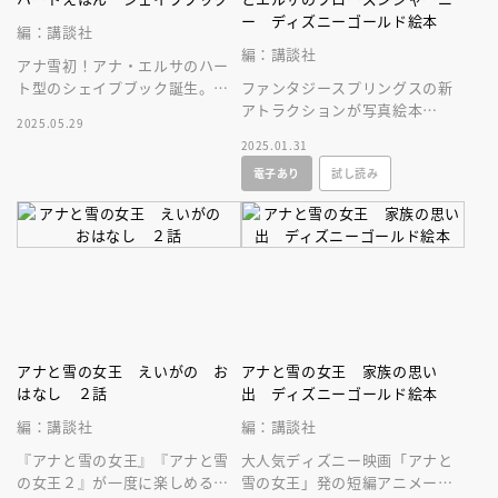
ー ディズニーゴールド絵本
編：講談社
編：講談社
アナ雪初！アナ・エルサのハー
ト型のシェイプブック誕生。形
ファンタジースプリングスの新
もデザインもハートがいっぱ
アトラクションが写真絵本
2025.05.29
い！よめばアナ・エルサになれ
に！ アナとエルサの感動的な
2025.01.31
ちゃう
アトラクションを絵本で何度も
電子あり
試し読み
楽しめます。
アナと雪の女王 えいがの お
アナと雪の女王 家族の思い
はなし ２話
出 ディズニーゴールド絵本
編：講談社
編：講談社
『アナと雪の女王』『アナと雪
大人気ディズニー映画「アナと
の女王２』が一度に楽しめる絵
雪の女王」発の短編アニメーシ