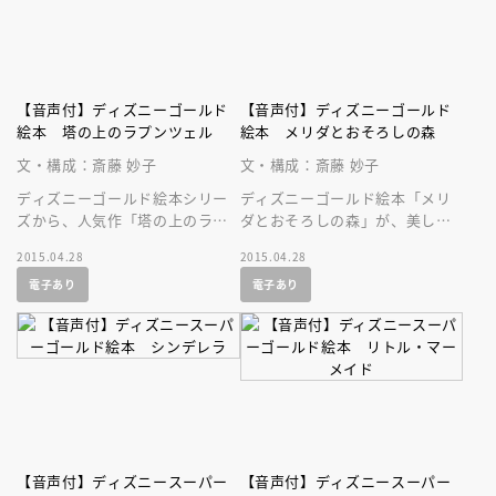
【音声付】ディズニーゴールド
【音声付】ディズニーゴールド
絵本 塔の上のラプンツェル
絵本 メリダとおそろしの森
文・構成：斎藤 妙子
文・構成：斎藤 妙子
ディズニーゴールド絵本シリー
ディズニーゴールド絵本「メリ
ズから、人気作「塔の上のラプ
ダとおそろしの森」が、美しい
ンツェル」が、美しい音声付の
音声付の絵本になって登場で
2015.04.28
2015.04.28
絵本になって登場です！
す！ ディズニーの人気作を持
電子あり
電子あり
ち歩こう！
【音声付】ディズニースーパー
【音声付】ディズニースーパー