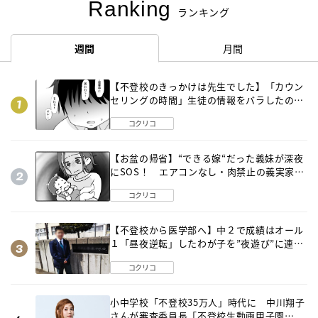
Ranking
ランキング
週間
月間
【不登校のきっかけは先生でした】「カウン
セリングの時間」生徒の情報をバラしたの
は…《第２話》
コクリコ
【お盆の帰省】“できる嫁“だった義妹が深夜
にSOS！ エアコンなし・肉禁止の義実家ル
ールに変化が…〈後編〉
コクリコ
【不登校から医学部へ】中２で成績はオール
１「昼夜逆転」したわが子を”夜遊び”に連れ
出した母の気づき
コクリコ
小中学校「不登校35万人」時代に 中川翔子
さんが審査委員長「不登校生動画甲子園