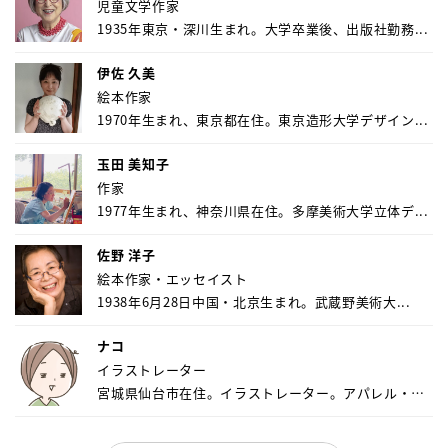
児童文学作家
1935年東京・深川生まれ。大学卒業後、出版社勤務...
伊佐 久美
絵本作家
1970年生まれ、東京都在住。東京造形大学デザイン...
玉田 美知子
作家
1977年生まれ、神奈川県在住。多摩美術大学立体デ...
佐野 洋子
絵本作家・エッセイスト
1938年6月28日中国・北京生まれ。武蔵野美術大...
ナコ
イラストレーター
宮城県仙台市在住。イラストレーター。アパレル・キ
ャ...