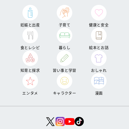
妊娠と出産
子育て
健康と安全
食とレシピ
暮らし
絵本とお話
知育と探求
習い事と学習
おしゃれ
エンタメ
キャラクター
漫画