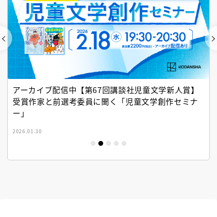
アーカイブ配信中【第67回講談社児童文学新人賞】
受賞作家と前選考委員に聞く「児童文学創作セミナ
ー」
2026.01.30