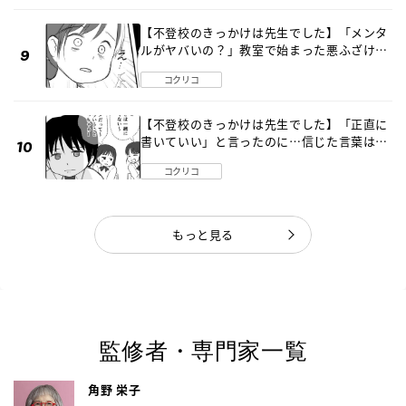
【不登校のきっかけは先生でした】「メンタ
ルがヤバいの？」教室で始まった悪ふざけ
《第３話》
コクリコ
【不登校のきっかけは先生でした】「正直に
書いていい」と言ったのに…信じた言葉は噓
だった《第４話》
コクリコ
もっと見る
監修者・専門家一覧
角野 栄子