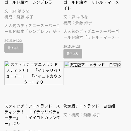
ゴールド絵本 シンデレラ
ゴールド絵本 リトル・マーメ
イド
文：森 はるな
構成：斎藤 妙子
文：森 はるな
構成：斎藤 妙子
大人気のディズニースーパーゴ
ールド絵本「シンデレラ」が、
大人気のディズニースーパーゴ
音声付の絵本になって登場で
ールド絵本「リトル・マーメイ
2015.04.22
す！
ド」が、美しい音声付の絵本に
2015.04.28
電子あり
なって登場です！ 名作を持ち
電子あり
歩こう！
スティッチ！アニメランド ス
決定版アニメランド 白雪姫
ティッチ！ 「イチャリバチョ
文・構成：斎藤 妙子
ーデー」 「イイコトカウンタ
ー」より