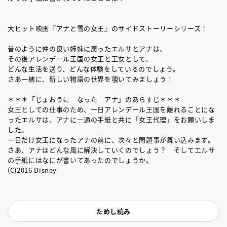
大ヒット映画『アナと雪の女王』のサイドストーリーシリーズ！
昔のように仲の良い姉妹に戻ったエルサとアナは、
その後アレンデール王国の女王と王女として、
どんな生活を送り、どんな体験をしているのでしょう。
さあ一緒に、新しい物語の世界を覗いてみましょう！
＊＊＊「じょおうに なった アナ」のあらすじ＊＊＊
女王としての仕事のため、一日アレンデール王国を離れることにな
ったエルサは、アナに一通の手紙と共に「女王代理」をお願いしま
した。
一日だけ女王になったアナの前に、次々と問題事が舞い込みます。
さあ、アナはどんな風に解決していくのでしょう？ そしてエルサ
の手紙にはなにが書いてあったのでしょうか。
(C)2016 Disney
ためし読み