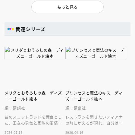
もっと見る
関連シリーズ
メリダとおそろしの森 ディズ
プリンセスと魔法のキス ディ
ニーゴールド絵本
ズニーゴールド絵本
編：講談社
編：講談社
昔のスコットランドを舞台とし
レストランを開きたいティアナ
た、王女の勇気と家族の愛情の
の前にかえるが現れ、自分は王
物語。長編アニメ部門アカデミ
子でキスすればお礼をすると言
2026.07.13
2026.04.16
ー賞受賞作のゴールド絵本、リ
われキスすると、ティアナもか