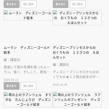
電子あり
試し読み
電子あり
試し読み
ニューアル版
えるに！
ムーラン ディズニーゴールド
ディズニープリンセスからの
絵本
おくりもの １２さつの えほ
んセット
編：講談社
編：講談社
男装して国の危機を救ったムー
ラン。強く、かしこく、勇気あ
ディズニープリンセスからのお
る女の子のお手本としてこども
くりもの★１２冊の絵本がポケ
2026.03.13
にぜひ読ませたい名作！
ット付き収納ブックに入ったス
2025.10.29
電子あり
試し読み
ペシャルな一冊。プレゼントに
も最適♪