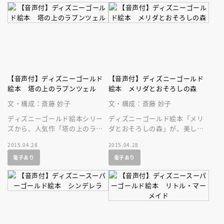
【音声付】ディズニーゴールド
【音声付】ディズニーゴールド
絵本 塔の上のラプンツェル
絵本 メリダとおそろしの森
文・構成：斎藤 妙子
文・構成：斎藤 妙子
ディズニーゴールド絵本シリー
ディズニーゴールド絵本「メリ
ズから、人気作「塔の上のラプ
ダとおそろしの森」が、美しい
ンツェル」が、美しい音声付の
音声付の絵本になって登場で
2015.04.28
2015.04.28
絵本になって登場です！
す！ ディズニーの人気作を持
電子あり
電子あり
ち歩こう！