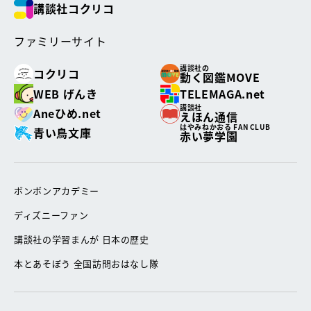
講談社コクリコ
ファミリーサイト
講談社の
コクリコ
動く図鑑MOVE
WEB げんき
TELEMAGA.net
講談社
Aneひめ.net
えほん通信
はやみねかおる FAN CLUB
青い鳥文庫
赤い夢学園
ボンボンアカデミー
ディズニーファン
講談社の学習まんが 日本の歴史
本とあそぼう 全国訪問おはなし隊