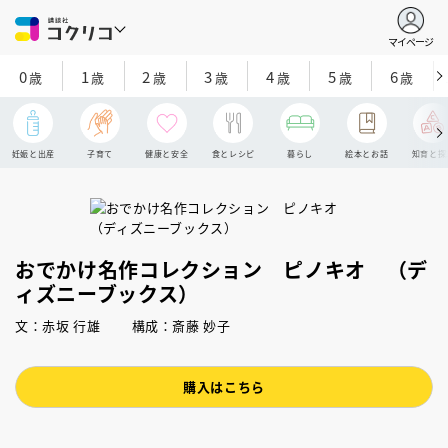
マイページ
0
1
2
3
4
5
6
歳
歳
歳
歳
歳
歳
歳
妊娠と出産
子育て
健康と安全
食とレシピ
暮らし
絵本とお話
知育と探
おでかけ名作コレクション ピノキオ （デ
ィズニーブックス）
文：赤坂 行雄 構成：斎藤 妙子
購入はこちら