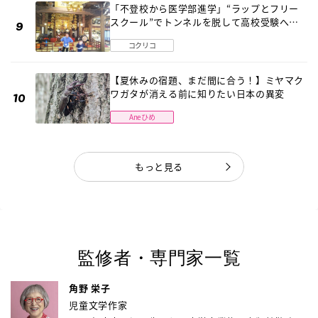
「不登校から医学部進学」“ラップとフリー
スクール”でトンネルを脱して高校受験へ
〔元野球少年の実話〕
コクリコ
【夏休みの宿題、まだ間に合う！】ミヤマク
ワガタが消える前に知りたい日本の異変
Aneひめ
もっと見る
監修者・専門家一覧
角野 栄子
児童文学作家