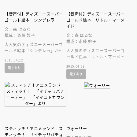
【音声付】ディズニースーパー
【音声付】ディズニースーパー
ゴールド絵本 シンデレラ
ゴールド絵本 リトル・マーメ
イド
文：森 はるな
構成：斎藤 妙子
文：森 はるな
構成：斎藤 妙子
大人気のディズニースーパーゴ
ールド絵本「シンデレラ」が、
大人気のディズニースーパーゴ
音声付の絵本になって登場で
ールド絵本「リトル・マーメイ
2015.04.22
す！
ド」が、美しい音声付の絵本に
2015.04.28
電子あり
なって登場です！ 名作を持ち
電子あり
歩こう！
スティッチ！アニメランド ス
ウォーリー
ティッチ！ 「イチャリバチョ