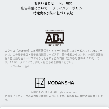
お問い合わせ
利用規約
広告掲載について
プライバシーポリシー
特定商取引法に基づく表記
コクリコ［cocreco］は正規版配信サイトマークを取得したサービスです。
ABJマー
クは、この電子書店・電子書籍配信サービスが、著作権者からコンテンツ使用許諾を
得た正規版配信サービスであることを示す登録商標（登録番号 第6091713号）で
す。ABJマークについて、詳しくはこちらを御覧ください。
https://aebs.or.jp/
© KODANSHA Ltd. All rights reserved.
このサイトのデータの著作権は講談社が保有します。無断複製転載放送等は禁止しま
す。