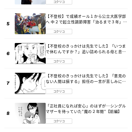
コクリコ
【不登校】で成績オール１から公立大医学部
へ 中２で起立性調節障害「治るまで３年」の
診断 そのとき母は
コクリコ
【不登校のきっかけは先生でした】「いつま
で休むんですか？」追い詰められる母と息子
《第６話》
コクリコ
【不登校のきっかけは先生でした】「意見の
ない人間は損する」担任の一言が苦しみに…
《第１話》
コクリコ
「正社員になれば安心」のはずが…シングル
マザーを待っていた“魔の２年間”【前編】
コクリコ