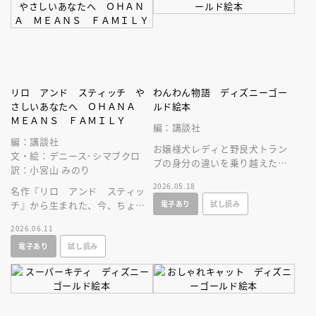
リロ アンド スティッチ や
わんわん物語 ディズニーゴー
さしいあなたへ ＯＨＡＮＡ
ルド絵本
ＭＥＡＮＳ ＦＡＭＩＬＹ
編：講談社
編：講談社
お嬢様犬レディと野良犬トラン
文・絵：デニース･シマブクロ
プの身分の違いを乗り越えた恋
訳：小宮山 みのり
物語。２匹で１本のスパゲッテ
2026.05.18
名作『リロ アンド スティッ
ィを両はじから食べる有名なシ
電子あり
試し読み
チ』から生まれた、今、ちょっ
ーンに注目！
と疲れている大人へ贈る、絵本
2026.06.11
／ギフトブック！
電子あり
試し読み