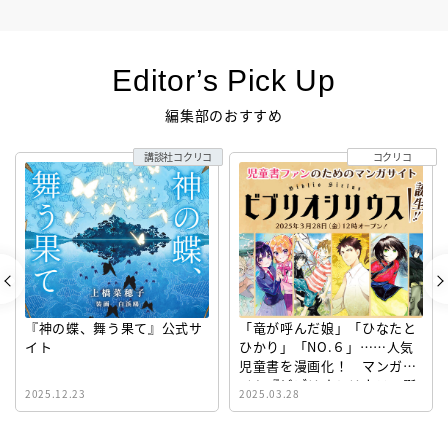
Editor’s Pick Up
編集部のおすすめ
講談社コクリコ
コクリコ
『神の蝶、舞う果て』公式サ
「竜が呼んだ娘」「ひなたと
イト
ひかり」「NO.６」……人気
児童書を漫画化！ マンガサ
イト『ビブリオシリウス』誕
2025.12.23
2025.03.28
生！