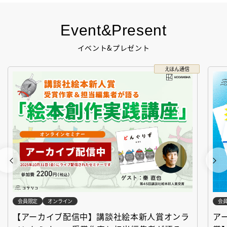
Event&Present
イベント&プレゼント
えほん通信
会員限定
オンライン
会
【アーカイブ配信中】講談社絵本新人賞オンラ
ア