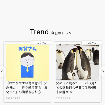
Trend
今日のトレンド
コクリコ
コクリコ
【わかりやすい動画付き】父
父の日に読みたい！パパ鳥た
の日に！ 折り紙で作る「お
ちの感動的な子育て生態4選
父さん」の簡単な折り方
｜図鑑MOVE
2026.05.17
2025.06.13