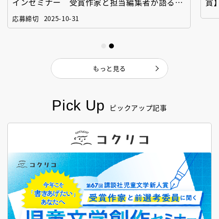
インセミナー 受賞作家と担当編集者が語る
賞
「絵本創作実践講座」
作
応募締切
2025-10-31
もっと見る
Pick Up
ピックアップ記事