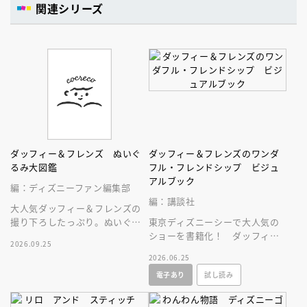
関連シリーズ
ダッフィー＆フレンズ ぬいぐ
ダッフィー＆フレンズのワンダ
るみ大図鑑
フル・フレンドシップ ビジュ
アルブック
編：ディズニーファン編集部
編：講談社
大人気ダッフィー＆フレンズの
撮り下ろしたっぷり。ぬいぐる
東京ディズニーシーで大人気の
みにとことん癒やされる１冊。
ショーを書籍化！ ダッフィー
2026.09.25
＆フレンズ、７人が勢ぞろ
2026.06.25
い！ キャラクター紹介もある
電子あり
試し読み
よ♪