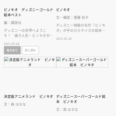
ピノキオ ディズニーゴールド
ピノキオ
絵本ベスト
文・構成：斎藤 妙子
編：講談社
ディズニー映画の名作『ピノキ
ディズニーの世界へようこ
オ』が手のひらサイズの絵本で
そ！ 操り人形・ピノキオが
登場。誘惑に弱いピノキオの冒
2013.02.28
「人間になりたい」という夢を
険は心配ばかりでハラハラドキ
2021.09.28
かなえる物語。お子さまとの大
ドキの連続！
電子あり
試し読み
切な時間に。
決定版アニメランド ピノキオ
ディズニースーパーゴールド絵
本 ピノキオ
文：森 はるな
文：森 はるな