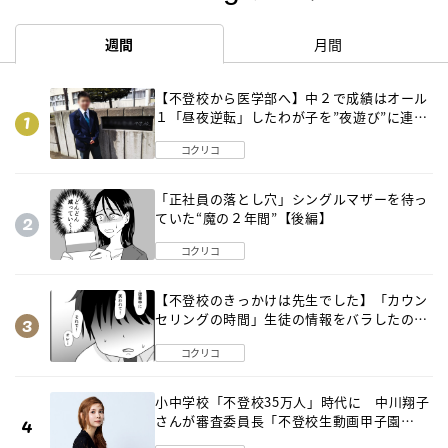
週間
月間
【不登校から医学部へ】中２で成績はオール
１「昼夜逆転」したわが子を”夜遊び”に連れ
出した母の気づき
コクリコ
「正社員の落とし穴」シングルマザーを待っ
ていた“魔の２年間”【後編】
コクリコ
【不登校のきっかけは先生でした】「カウン
セリングの時間」生徒の情報をバラしたの
は…《第２話》
コクリコ
小中学校「不登校35万人」時代に 中川翔子
さんが審査委員長「不登校生動画甲子園
2026」が開催