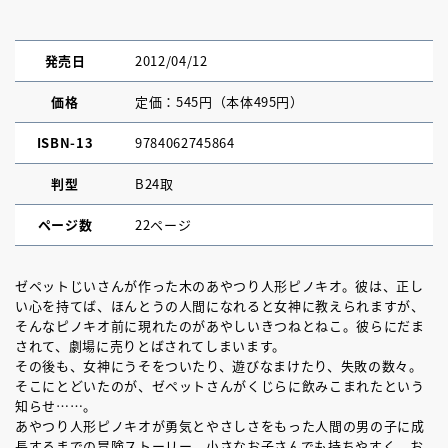
発売日
2012/04/12
価格
定価：545円（本体495円）
ISBN-13
9784062745864
判型
B24取
ページ数
22ページ
ゼペットじいさんが作った木のあやつり人形ピノキオ。彼は、正し
い心を持てば、ほんとうの人間になれると女神に教えられますが、
そんなピノキオ前に現れたのがあやしいきつねとねこ。彼らにだま
されて、劇場に売りとばされてしまいます。
その後も、女神にうそをついたり、遊びなまけたり、失敗の数々。
そこにとどいたのが、ゼペットさんがくじらに飲みこまれたという
知らせ……。
あやつり人形ピノキオが勇気とやさしさをもった人間の男の子に成
長するまでの冒険ストーリー。小さなお子さんでも持ちやすく、お