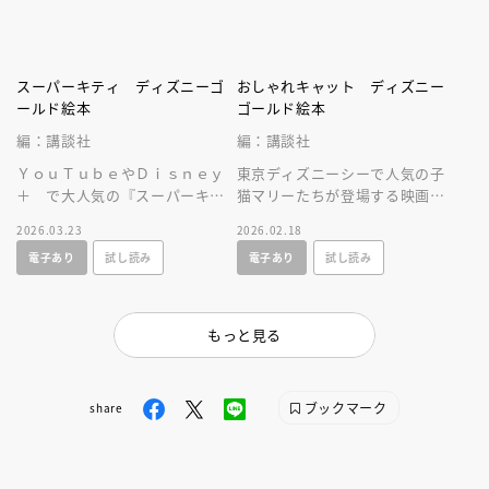
スーパーキティ ディズニーゴ
おしゃれキャット ディズニー
ールド絵本
ゴールド絵本
編：講談社
編：講談社
ＹｏｕＴｕｂｅやＤｉｓｎｅｙ
東京ディズニーシーで人気の子
＋ で大人気の『スーパーキテ
猫マリーたちが登場する映画
ィ』が、絵本になって新登
『おしゃれキャット』の絵本で
2026.03.23
2026.02.18
場！ 読みきかせや、はじめて
す。原作を知るとさらにパーク
電子あり
試し読み
電子あり
試し読み
のひとり読みに！
を楽しめます！
もっと見る
ブックマーク
share