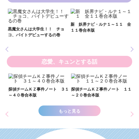
新 妖界ナビ・ルナ１～１１ 全
妖
黒魔女さんは大学生！！ チョ
１１巻合本版
全
いま
コ、バイトデビューするの巻
の異
恋愛、キュンとする話
い
し
２１
探偵チームＫＺ事件ノート ３１
探偵チームＫＺ事件ノート １１
世
～４０巻合本版
～２０巻合本版
もっと見る