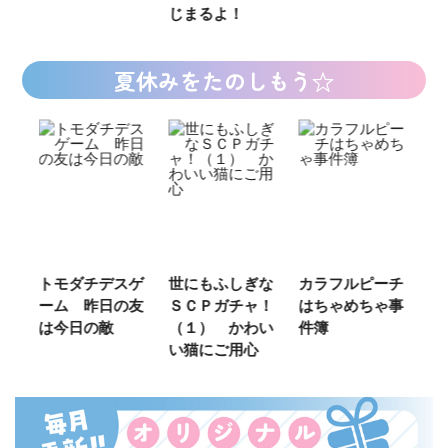
じまるよ！
夏休みをたのしもう☆
ご
トモダチデスゲ
世にもふしぎな
カラフルピーチ
長
ーム 昨日の友
ＳＣＰガチャ！
はちゃめちゃ事
部
は今日の敵
（１） かわい
件簿
い猫にご用心