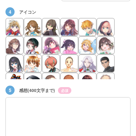
4
アイコン
5
感想(400文字まで)
必須