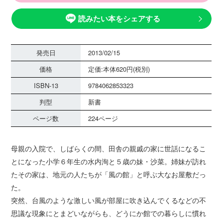
読みたい本をシェアする
発売日
2013/02/15
価格
定価:本体620円(税別)
ISBN-13
9784062853323
判型
新書
ページ数
224ページ
母親の入院で、しばらくの間、田舎の親戚の家に世話になるこ
とになった小学６年生の水内洵と５歳の妹・沙菜。姉妹が訪れ
たその家は、地元の人たちが「風の館」と呼ぶ大なお屋敷だっ
た。
突然、台風のような激しい風が部屋に吹き込んでくるなどの不
思議な現象にとまどいながらも、どうにか館での暮らしに慣れ