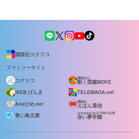
講談社コクリコ
ファミリーサイト
講談社の
コクリコ
動く図鑑MOVE
WEB げんき
TELEMAGA.net
講談社
Aneひめ.net
えほん通信
はやみねかおる FAN CLUB
青い鳥文庫
赤い夢学園