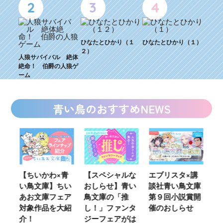
2
3
4
ひなたとひかり（１
ひなたとひかり（１）
２）
人狼サバイバル 絶体
絶命！ 伯爵の人狼ゲ
ーム
青い鳥のおすすめNEWS
ウ
【ちいかわ×青
【スペシャルな
エブリスタ×講
【
い鳥文庫】ちい
おしらせ】青い
談社青い鳥文庫
女
あお文庫フェア
鳥文庫の「推
第９回小説賞開
る
対象作品を大紹
し！」ファンタ
催のおしらせ
ミ
介！
ジーフェアがは