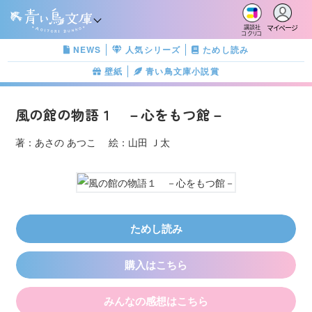
マイページ
講談社
コクリコ
NEWS
人気シリーズ
ためし読み
壁紙
青い鳥文庫小説賞
風の館の物語１ －心をもつ館－
著：あさの あつこ 絵：山田 Ｊ太
ためし読み
購入はこちら
みんなの感想はこちら