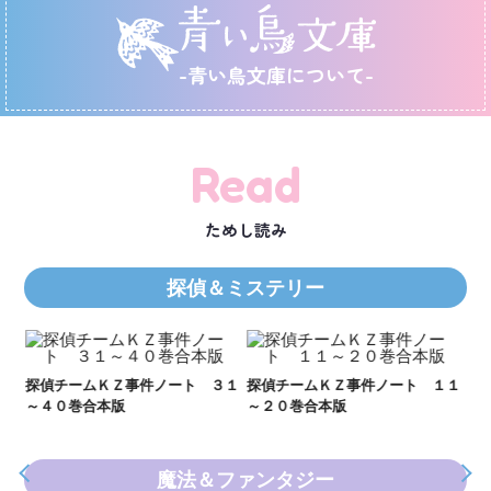
-青い鳥文庫について-
Read
ためし読み
探偵＆ミステリー
Ｋ
数
２１
探偵チームＫＺ事件ノート ３１
探偵チームＫＺ事件ノート １１
～４０巻合本版
～２０巻合本版
魔法＆ファンタジー