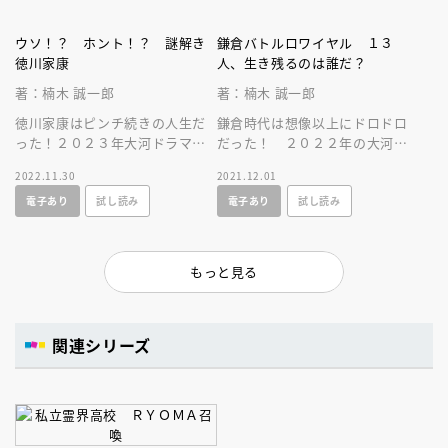
ウソ！？ ホント！？ 謎解き
鎌倉バトルロワイヤル １３
徳川家康
人、生き残るのは誰だ？
著：楠木 誠一郎
著：楠木 誠一郎
徳川家康はピンチ続きの人生だ
鎌倉時代は想像以上にドロドロ
った！２０２３年大河ドラマ
だった！ ２０２２年の大河ド
『どうする家康』で描かれる不
ラマ『鎌倉殿の１３人』の舞台
2022.11.30
2021.12.01
幸で狡猾な家康の一生を謎解き
で繰り広げられた裏切りの歴史
電子あり
試し読み
電子あり
試し読み
形式で読める！
が丸わかり！
もっと見る
関連シリーズ