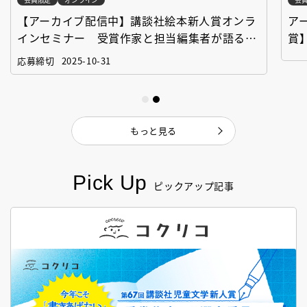
【アーカイブ配信中】講談社絵本新人賞オンラ
ア
インセミナー 受賞作家と担当編集者が語る
賞
「絵本創作実践講座」
作
応募締切
2025-10-31
もっと見る
Pick Up
ピックアップ記事