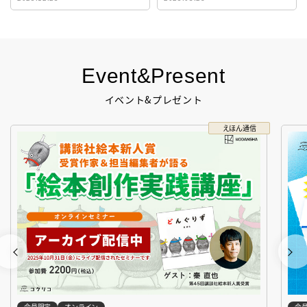
生！
Event&Present
イベント&プレゼント
えほん通信
会員限定
オンライン
会