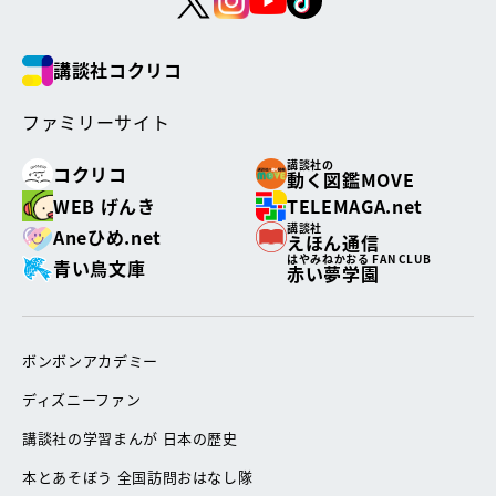
講談社コクリコ
ファミリーサイト
講談社の
コクリコ
動く図鑑MOVE
WEB げんき
TELEMAGA.net
講談社
Aneひめ.net
えほん通信
はやみねかおる FAN CLUB
青い鳥文庫
赤い夢学園
ボンボンアカデミー
ディズニーファン
講談社の学習まんが 日本の歴史
本とあそぼう 全国訪問おはなし隊