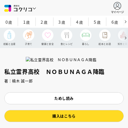
マイページ
0
1
2
3
4
5
6
歳
歳
歳
歳
歳
歳
歳
妊娠と出産
子育て
健康と安全
食とレシピ
暮らし
絵本とお話
知育と探
私立霊界高校 ＮＯＢＵＮＡＧＡ降臨
著：楠木 誠一郎
ためし読み
購入はこちら