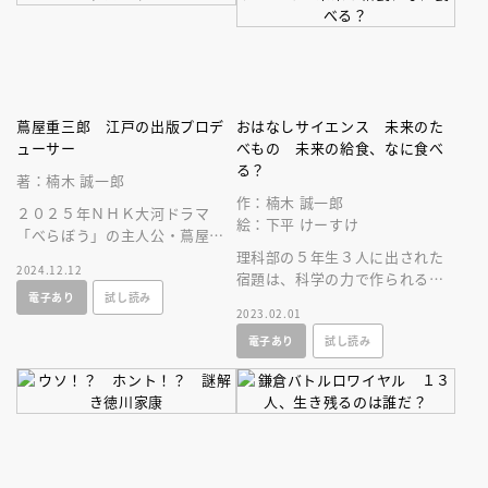
蔦屋重三郎 江戸の出版プロデ
おはなしサイエンス 未来のた
ューサー
べもの 未来の給食、なに食べ
る？
著：楠木 誠一郎
作：楠木 誠一郎
２０２５年ＮＨＫ大河ドラマ
絵：下平 けーすけ
「べらぼう」の主人公・蔦屋重
三郎。北斎や写楽を世に送り出
理科部の５年生３人に出された
2024.12.12
した江戸時代のヒットメーカー
宿題は、科学の力で作られる新
電子あり
試し読み
の波乱の生涯！
しい食材を使った、未来の給食
2023.02.01
を考えること。未来のたべもの
電子あり
試し読み
はどうなる？