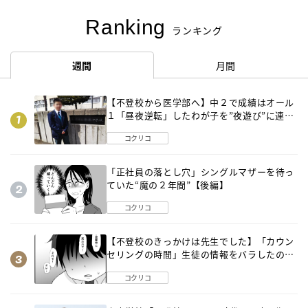
Ranking
ランキング
週間
月間
【不登校から医学部へ】中２で成績はオール
１「昼夜逆転」したわが子を”夜遊び”に連れ
出した母の気づき
コクリコ
「正社員の落とし穴」シングルマザーを待っ
ていた“魔の２年間”【後編】
コクリコ
【不登校のきっかけは先生でした】「カウン
セリングの時間」生徒の情報をバラしたの
は…《第２話》
コクリコ