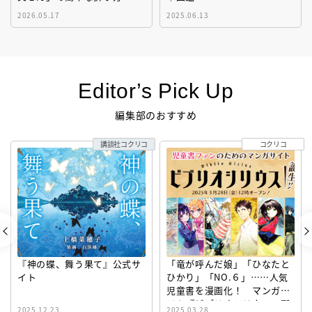
2026.05.17
2025.06.13
Editor’s Pick Up
編集部のおすすめ
講談社コクリコ
コクリコ
『神の蝶、舞う果て』公式サ
「竜が呼んだ娘」「ひなたと
イト
ひかり」「NO.６」……人気
児童書を漫画化！ マンガサ
イト『ビブリオシリウス』誕
2025.12.23
2025.03.28