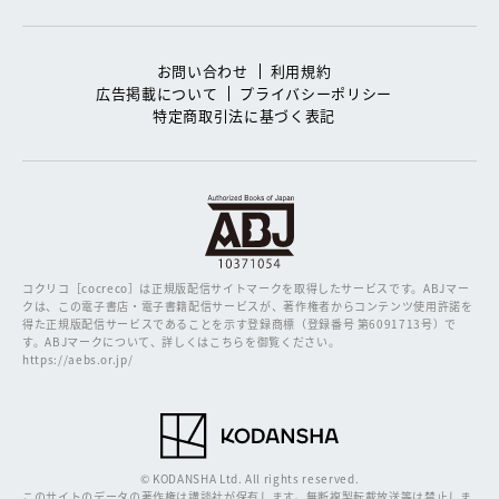
お問い合わせ
利用規約
広告掲載について
プライバシーポリシー
特定商取引法に基づく表記
コクリコ［cocreco］は正規版配信サイトマークを取得したサービスです。
ABJマー
クは、この電子書店・電子書籍配信サービスが、著作権者からコンテンツ使用許諾を
得た正規版配信サービスであることを示す登録商標（登録番号 第6091713号）で
す。ABJマークについて、詳しくはこちらを御覧ください。
https://aebs.or.jp/
© KODANSHA Ltd. All rights reserved.
このサイトのデータの著作権は講談社が保有します。無断複製転載放送等は禁止しま