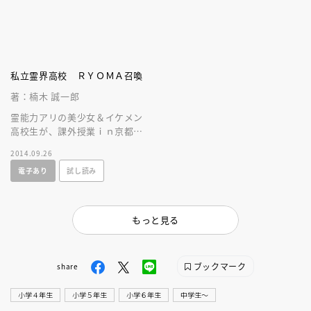
私立霊界高校 ＲＹＯＭＡ召喚
著：楠木 誠一郎
霊能力アリの美少女＆イケメン
高校生が、課外授業ｉｎ京都で
龍馬暗殺の首謀者探し！ 古風
2014.09.26
な美少女ＪＫが龍馬の前ではヤ
電子あり
試し読み
ンデレに！？
もっと見る
ブックマーク
share
小学４年生
小学５年生
小学６年生
中学生〜