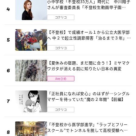
小中学校「不登校35万人」時代に 中川翔子
さんが審査委員長「不登校生動画甲子園
2026」が開催
コクリコ
【不登校】で成績オール１から公立大医学部
へ 中２で起立性調節障害「治るまで３年」の
診断 そのとき母は
コクリコ
【夏休みの宿題、まだ間に合う！】ミヤマク
ワガタが消える前に知りたい日本の異変
Aneひめ
「正社員になれば安心」のはずが…シングル
マザーを待っていた“魔の２年間”【前編】
コクリコ
「不登校から医学部進学」“ラップとフリー
スクール”でトンネルを脱して高校受験へ
〔元野球少年の実話〕