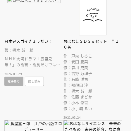
日本史スゴイきょうだい！
おはなしＳＤＧｓセット 全１
０巻
著：楠木 誠一郎
作：戸森 しるこ
ＮＨＫ大河ドラマ「豊臣兄
作：安田 夏菜
弟！」の秀吉・秀長だけではな
作：森川 成美
い！ 時代の波に翻弄されなが
作：吉野 万理子
2026.01.29
ら日本史の中で輝きを放つ１１
作：石崎 洋司
電子あり
試し読み
組のきょうだい！
作：那須田 淳
作：楠木 誠一郎
作：佐藤 まどか
作：小林 深雪
作：小手鞠 るい
2021.03.24