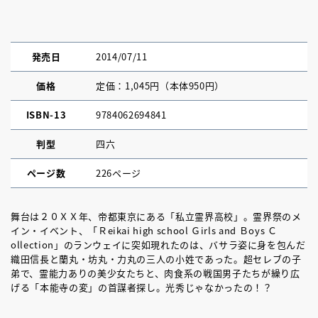
発売日
2014/07/11
価格
定価：1,045円（本体950円）
ISBN-13
9784062694841
判型
四六
ページ数
226ページ
舞台は２０ＸＸ年、帝都東京にある「私立霊界高校」。霊界祭のメ
イン・イベント、「Ｒeikai high school Ｇirls and Ｂoys Ｃ
ollection」のランウェイに突如現れたのは、バサラ姿に身を包んだ
織田信長と蘭丸・坊丸・力丸の三人の小姓であった。超セレブの子
弟で、霊能力ありの美少女たちと、肉食系の戦国男子たちが繰り広
げる「本能寺の変」の首謀者探し。光秀じゃなかったの！？