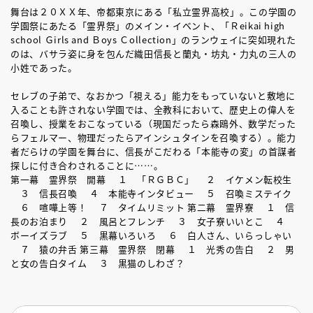
舞台は２０ＸＸ年、帝都東京にある「私立霊界高校」。この学園の
学園祭にあたる「霊界祭」のメイン・イベント、「Ｒeikai high
school Ｇirls and Ｂoys Ｃollection」のランウェイに突如現れた
のは、バサラ姿に身を包んだ織田信長と蘭丸・坊丸・力丸の三人の
小姓であった。
セレブの子弟で、なおかつ「視える」能力をもっていないと敷地に
入ることも許されない学園では、全教科において、歴史上の偉人を
召喚し、授業をおこなっている（現国だったら森鴎外、数学だった
らフェルマー、物理だったらアインシュタインを召喚する）。能力
者だらけの学園を舞台に、信長がこだわる「本能寺の変」の首謀者
探しに付き合わされることに……。
第一幕 霊界祭 開幕 １ 「ＲＧＢＣ」 ２ イケメン転校生
３ 信長召喚 ４ 本能寺インタビュー ５ 召喚ミステイク
６ 喧嘩上等！ ７ タイムリミット 第二幕 霊界寮 １ 信
長のお泊まり ２ 風呂とフレンチ ３ 女子寮いいとこ ４
ボーイズラブ ５ 黒幕いろいろ ６ 白人さん、いらっしゃい
７ 猿の弁舌 第三幕 霊界祭 閉幕 １ 光秀の告白 ２ 男
と女の告白タイム ３ 黒猫のしわざ？