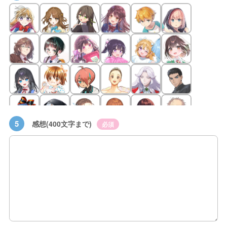
5
感想(400文字まで)
必須