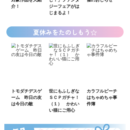
介！
ジーフェアがは
じまるよ！
夏休みをたのしもう☆
ご
トモダチデスゲ
世にもふしぎな
カラフルピーチ
長
ーム 昨日の友
ＳＣＰガチャ！
はちゃめちゃ事
部
は今日の敵
（１） かわい
件簿
い猫にご用心