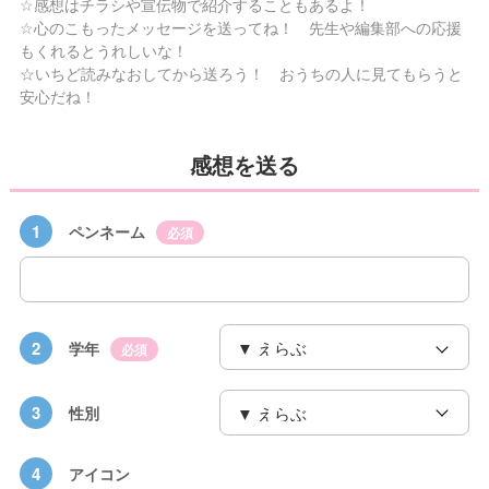
☆感想はチラシや宣伝物で紹介することもあるよ！
☆心のこもったメッセージを送ってね！ 先生や編集部への応援
もくれるとうれしいな！
☆いちど読みなおしてから送ろう！ おうちの人に見てもらうと
安心だね！
感想を送る
1
ペンネーム
必須
2
学年
必須
3
性別
4
アイコン