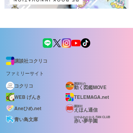
講談社コクリコ
ファミリーサイト
講談社の
コクリコ
動く図鑑MOVE
WEB げんき
TELEMAGA.net
講談社
Aneひめ.net
えほん通信
はやみねかおる FAN CLUB
青い鳥文庫
赤い夢学園