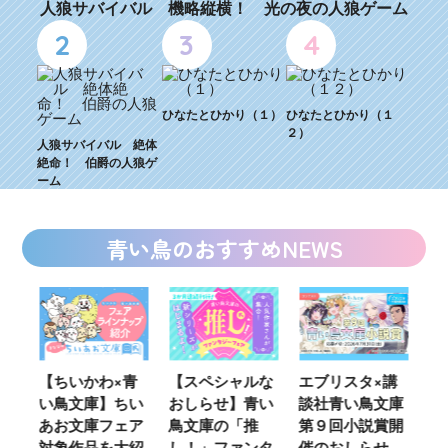
人狼サバイバル 機略縦横！ 光の夜の人狼ゲーム
2
3
4
ひなたとひかり（１）
ひなたとひかり（１
２）
人狼サバイバル 絶体
絶命！ 伯爵の人狼ゲ
ーム
青い鳥のおすすめNEWS
ウ
【ちいかわ×青
【スペシャルな
エブリスタ×講
【
い鳥文庫】ちい
おしらせ】青い
談社青い鳥文庫
女
あお文庫フェア
鳥文庫の「推
第９回小説賞開
る
対象作品を大紹
し！」ファンタ
催のおしらせ
ミ