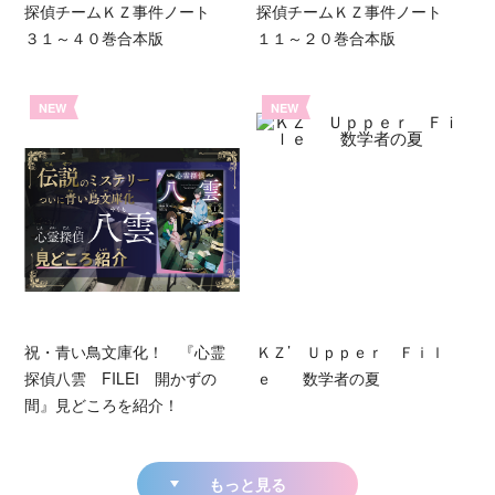
探偵チームＫＺ事件ノート
探偵チームＫＺ事件ノート
３１～４０巻合本版
１１～２０巻合本版
NEW
NEW
祝・青い鳥文庫化！ 『心霊
ＫＺ’ Ｕｐｐｅｒ Ｆｉｌ
探偵八雲 FILEⅠ 開かずの
ｅ 数学者の夏
間』見どころを紹介！
もっと見る