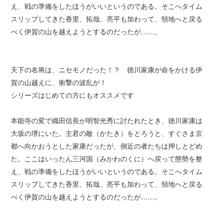
え、戦の準備をしたほうがいいというのである。そこへタイム
スリップしてきた香里、拓哉、亮平も加わって、領地へと戻る
べく伊賀の山を越えようとするのだったが……。
天下の名将は、ニセモノだった！？ 徳川家康が命をかける伊
賀の山越えに、衝撃の波乱が！
シリーズはじめての方にもオススメです
本能寺の変で織田信長が明智光秀に討たれたとき、徳川家康は
大坂の堺にいた。主君の敵（かたき）をとろうと、すぐさま京
都へ向かおうとした家康だったが、側近の者たちは押しとどめ
た。ここはいったん三河国（みかわのくに）へ戻って態勢を整
え、戦の準備をしたほうがいいというのである。そこへタイム
スリップしてきた香里、拓哉、亮平も加わって、領地へと戻る
べく伊賀の山を越えようとするのだったが……。