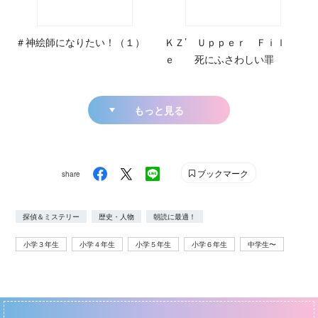
＃神絵師になりたい！（１）
ＫＺ’ Ｕｐｐｅｒ Ｆｉｌ
ｅ 死にふさわしい罪
もっと見る
ブックマーク
share
探偵＆ミステリー
歴史・人物
朝読に最適！
小学３年生
小学４年生
小学５年生
小学６年生
中学生〜