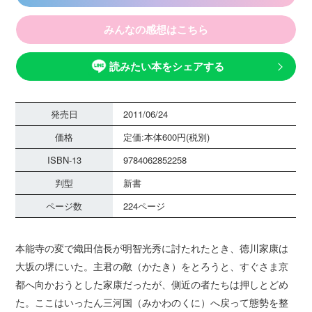
みんなの感想はこちら
読みたい本をシェアする
発売日
2011/06/24
価格
定価:本体600円(税別)
ISBN-13
9784062852258
判型
新書
ページ数
224ページ
本能寺の変で織田信長が明智光秀に討たれたとき、徳川家康は
大坂の堺にいた。主君の敵（かたき）をとろうと、すぐさま京
都へ向かおうとした家康だったが、側近の者たちは押しとどめ
た。ここはいったん三河国（みかわのくに）へ戻って態勢を整