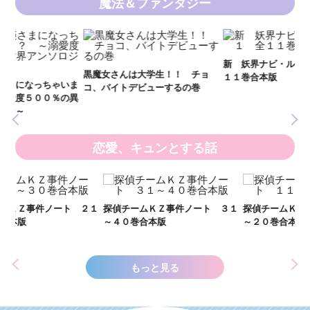
魔法＆ファンタジー
妖
全
新 妖界ナビ・ルナ１～１１ 全
黒魔女さんは大学生！！ チョ
１１巻合本版
いま
コ、バイトデビューするの巻
の異
恋愛、キュンとする話
い
し
２１
探偵チームＫＺ事件ノート ３１
探偵チームＫＺ事件ノート １１
世
～４０巻合本版
～２０巻合本版
もっと見る