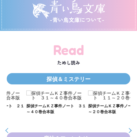
-青い鳥文庫について-
Read
ためし読み
探偵＆ミステリー
２１
探偵チームＫＺ事件ノート ３１
探偵チームＫＺ事件ノート １１
Ｋ
～４０巻合本版
～２０巻合本版
数