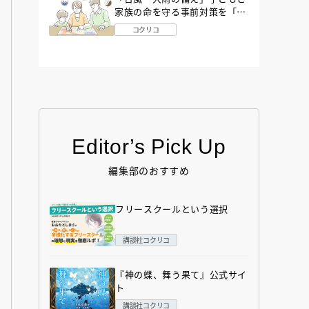
家族の命を守る事前対策を「防
災アドバイザー」が解説
コクリコ
Editor’s Pick Up
編集部のおすすめ
フリースクールという選択
講談社コクリコ
『神の蝶、舞う果て』公式サイ
ト
講談社コクリコ