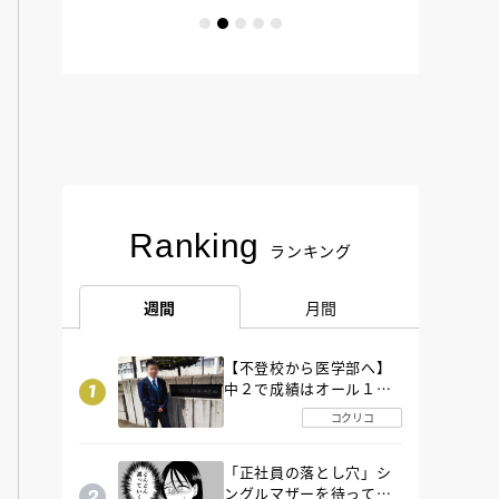
Ranking
ランキング
週間
月間
【不登校から医学部へ】
中２で成績はオール１
「昼夜逆転」したわが子
コクリコ
を”夜遊び”に連れ出した
母の気づき
「正社員の落とし穴」シ
ングルマザーを待ってい