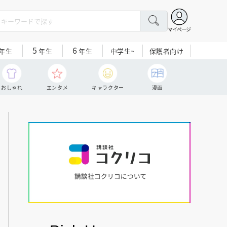
マイページ
5
6
中学生~
保護者向け
年生
年生
年生
おしゃれ
エンタメ
キャラクター
漫画