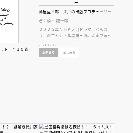
蔦屋重三郎 江戸の出版プロデューサー
著：楠木 誠一郎
２０２５年ＮＨＫ大河ドラマ「べらぼ
う」の主人公・蔦屋重三郎。北斎や写楽
を世に送り出した江戸時代のヒットメー
2024.12.12
カーの波乱の生涯！
セット 全１０巻
電子あり
試し読み