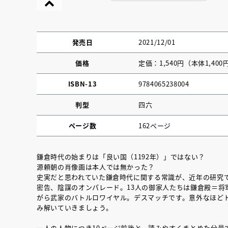
発売日
2021/12/01
価格
定価：1,540円（本体1,400
ISBN-13
9784065238004
判型
四六
ページ数
162ページ
鎌倉時代の始まりは「良い国（1192年）」ではない？
源頼朝の肖像画は本人では無かった？
『NO.６再会』
史実だと思われていた鎌倉時代に関する常識が、近年の研究
密告、陰謀のオンパレード。13人の御家人たちは鎌倉殿＝
イト ＃４ 20
がら武家のバトルロワイヤル。デスマッチです。意外なほどド
み解いていきましょう。
2025.02.17
一人の人物につき10ページ前後と、読みやすくまとめた分量