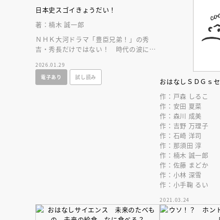
日本史スゴイきょうだい！
著：楠木 誠一郎
ＮＨＫ大河ドラマ「豊臣兄弟！」の秀
吉・秀長だけではない！ 時代の波に翻
弄されながら日本史の中で輝きを放つ１
2026.01.29
１組のきょうだい！
電子あり
試し読み
おはなしＳＤＧｓ
作：戸森 しるこ
作：安田 夏菜
作：森川 成美
作：吉野 万理子
作：石崎 洋司
作：那須田 淳
作：楠木 誠一郎
作：佐藤 まどか
作：小林 深雪
作：小手鞠 るい
2021.03.24