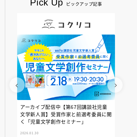
Pick Up
ピックアップ記事
アーカイブ配信中【第67回講談社児童
『神の
文学新人賞】受賞作家と前選考委員に聞
く「児童文学創作セミナー」
2026.01.30
2025.12.23