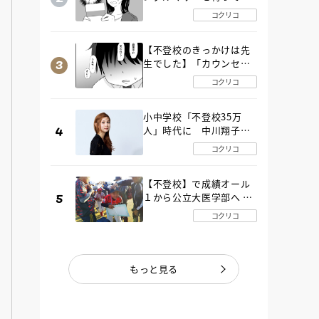
た“魔の２年間”【後編】
コクリコ
【不登校のきっかけは先
生でした】「カウンセリ
ングの時間」生徒の情報
コクリコ
をバラしたのは…《第２
話》
小中学校「不登校35万
人」時代に 中川翔子さ
んが審査委員長「不登校
コクリコ
生動画甲子園 2026」が開
催
【不登校】で成績オール
１から公立大医学部へ 中
２で起立性調節障害「治
コクリコ
るまで３年」の診断 その
とき母は
もっと見る