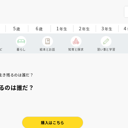
5
6
1
2
3
4
歳
歳
年生
年生
年生
ピ
暮らし
絵本とお話
知育と探求
習い事と学習
るのは誰だ？
購入はこちら