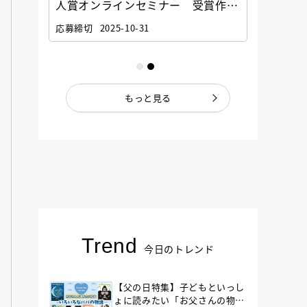
選考委
人賞オンラインセミナー 受賞作家
童文学
ナー」
と担当編集者が語る「絵本創作実践
員に聞
応募締切
2025-10-31
講座」
もっと見る
Trend
今日のトレンド
【父の日特集】子どもといっし
ょに読みたい「お父さんの物