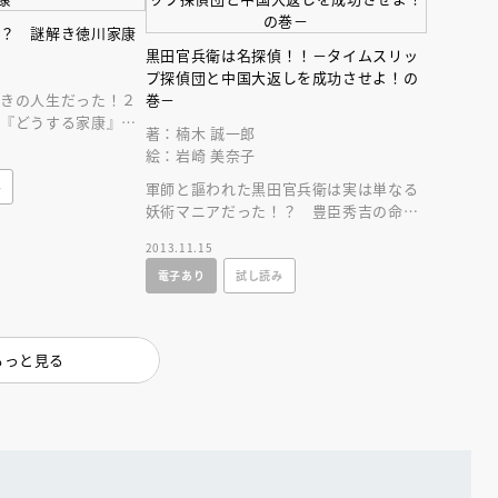
！？ 謎解き徳川家康
黒田官兵衛は名探偵！！－タイムスリッ
プ探偵団と中国大返しを成功させよ！の
続きの人生だった！２
巻－
マ『どうする家康』で
著：楠木 誠一郎
猾な家康の一生を謎解
絵：岩崎 美奈子
み
軍師と謳われた黒田官兵衛は実は単なる
妖術マニアだった！？ 豊臣秀吉の命運
えほん通信
を左右する密書をめぐって追跡バトルの
2013.11.15
号砲が鳴り響く！
電子あり
試し読み
もっと見る
ンライン
会員限定
オンライン
ブ配信中】講談社絵本新
アーカイブ配信中【第67回講