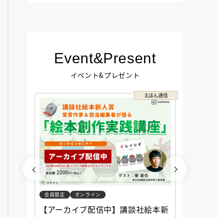
Event&Present
イベント&プレゼント
コクリコ
えほん通信
会員限定
オンライン
会員限定
談社児
【アーカイブ配信中】講談社絵本新
アーカ