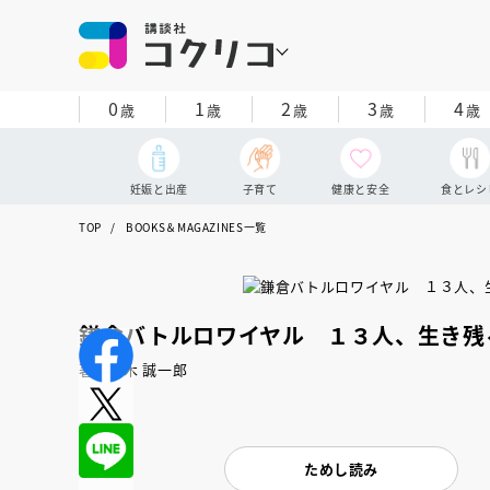
0
1
2
3
4
歳
歳
歳
歳
歳
妊娠と出産
子育て
健康と安全
食とレシ
TOP
BOOKS＆MAGAZINES一覧
鎌倉バトルロワイヤル １３人、生き残
著：楠木 誠一郎
ためし読み