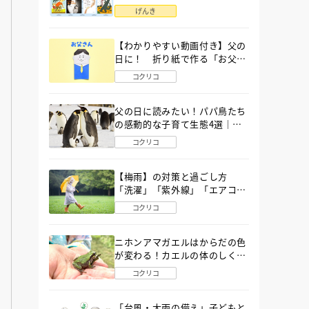
語」６選
げんき
【わかりやすい動画付き】父の
日に！ 折り紙で作る「お父さ
ん」の簡単な折り方
コクリコ
父の日に読みたい！パパ鳥たち
の感動的な子育て生態4選｜図
鑑MOVE
コクリコ
【梅雨】の対策と過ごし方
「洗濯」「紫外線」「エアコ
ン」「ゲリラ豪雨」…〔気象予
コクリコ
報士が完全ガイド〕
ニホンアマガエルはからだの色
が変わる！カエルの体のしくみ
から両生類の特ちょうまで図鑑
コクリコ
MOVEが解説！
「台風・大雨の備え」子どもと