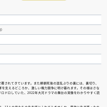
円）
（あさのあつこ）特設サ
フリースクールという選択
で覆されてきています。また頼朝死後の混乱ぶりの裏には、裏切り、
将軍を支えるどころか、激しい権力闘争に明け暮れます。その様はさな
26年９月30日発売決定！
ロドロしていた、2022年大河ドラマの舞台の実像をわかりやすく読
2026.03.31
で、13人の侍たちの生き様にふれてみませんか。最後に生き残ったの