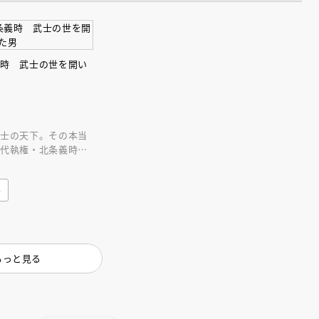
インセミナー 受賞作家
童文学新人賞】受賞作家と前
者が語る「絵本創作実践
員に聞く「児童文学創作セミ
5-10-31
義時 武士の世を開い
武士の天下。その本当
二代執権・北条義時の
、策略が渦巻く頼朝ブ
み
もっと見る