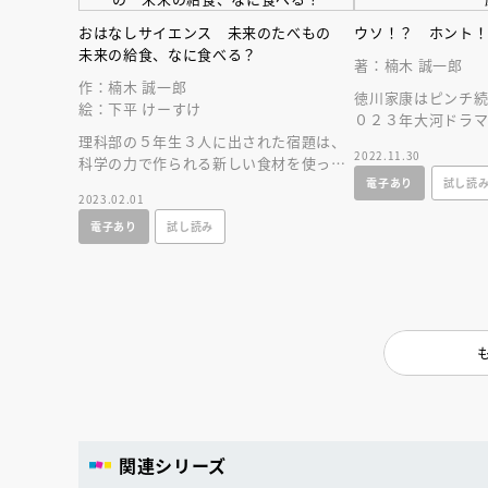
おはなしサイエンス 未来のたべもの
ウソ！？ ホント
未来の給食、なに食べる？
著：楠木 誠一郎
作：楠木 誠一郎
徳川家康はピンチ
絵：下平 けーすけ
０２３年大河ドラ
理科部の５年生３人に出された宿題は、
描かれる不幸で狡
2022.11.30
科学の力で作られる新しい食材を使っ
き形式で読める！
電子あり
試し読
た、未来の給食を考えること。未来のた
2023.02.01
べものはどうなる？
電子あり
試し読み
会員限定
オ
関連シリーズ
【アーカイ