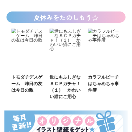
夏休みをたのしもう☆
ご
トモダチデスゲ
世にもふしぎな
カラフルピーチ
長
ーム 昨日の友
ＳＣＰガチャ！
はちゃめちゃ事
部
は今日の敵
（１） かわい
件簿
い猫にご用心