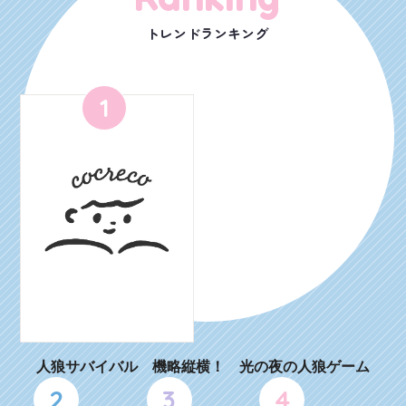
トレンドランキング
1
人狼サバイバル 機略縦横！ 光の夜の人狼ゲーム
2
3
4