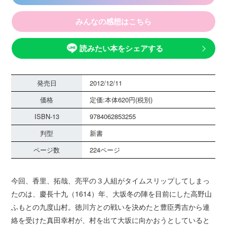
みんなの感想はこちら
読みたい本をシェアする
発売日
2012/12/11
価格
定価:本体620円(税別)
ISBN-13
9784062853255
判型
新書
ページ数
224ページ
今回、香里、拓哉、亮平の３人組がタイムスリップしてしまっ
たのは、慶長十九（1614）年、大坂冬の陣を目前にした高野山
ふもとの九度山村。徳川方との戦いを決めたと豊臣秀吉から連
絡を受けた真田幸村が、村を出て大坂に向かおうとしていると