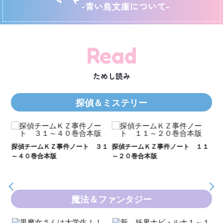
-青い鳥文庫について-
Read
ためし読み
探偵＆ミステリー
２１
探偵チームＫＺ事件ノート ３１
探偵チームＫＺ事件ノート １１
Ｋ
～４０巻合本版
～２０巻合本版
数
魔法＆ファンタジー