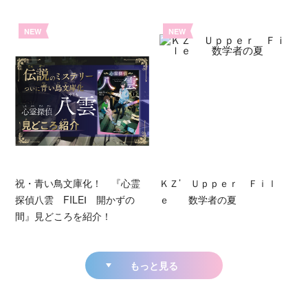
NEW
NEW
祝・青い鳥文庫化！ 『心霊
ＫＺ’ Ｕｐｐｅｒ Ｆｉｌ
探偵八雲 FILEⅠ 開かずの
ｅ 数学者の夏
間』見どころを紹介！
もっと見る