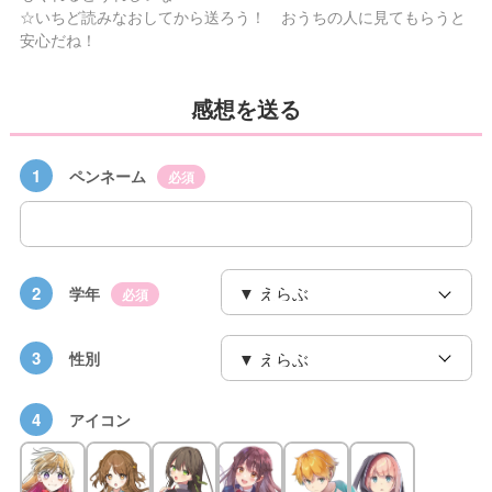
☆いちど読みなおしてから送ろう！ おうちの人に見てもらうと
安心だね！
感想を送る
1
ペンネーム
必須
2
学年
必須
3
性別
4
アイコン