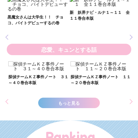
妖
全
新 妖界ナビ・ルナ１～１１ 全
黒魔女さんは大学生！！ チョ
１１巻合本版
いま
コ、バイトデビューするの巻
の異
恋愛、キュンとする話
い
し
２１
探偵チームＫＺ事件ノート ３１
探偵チームＫＺ事件ノート １１
世
～４０巻合本版
～２０巻合本版
もっと見る
Ranking