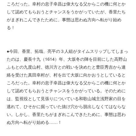
ころだった。幸村の息子幸昌は偉大なる父からこの機に何とか
して認めてもらおうとチャンスをうかがっていたが、香里たち
がまぎれこんできたために、事態は思わぬ方向へ転がり始め
る！
●今回、香里、拓哉、亮平の３人組がタイムスリップしてしまっ
たのは、慶長十九（1614）年、大坂冬の陣を目前にした高野山
ふもとの九度山村。徳川方との戦いを決めたと豊臣秀吉から連
絡を受けた真田幸村が、村を出て大坂に向かおうとしていると
ころだった。幸村の息子幸昌は偉大なる父からこの機に何とか
して認めてもらおうとチャンスをうかがっている。そのために
は、監視役として見張りについている和歌山城主浅野家の目を
逃れて、ひそかに掘っていた抜け穴から脱出しなくてはならな
い。しかし、香里たちがまぎれこんできたために、事態は思わ
ぬ方向へ転がり始める……！