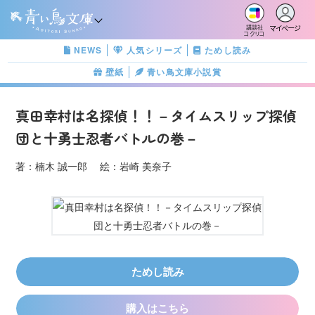
マイページ
講談社
コクリコ
NEWS
人気シリーズ
ためし読み
壁紙
青い鳥文庫小説賞
真田幸村は名探偵！！－タイムスリップ探偵
団と十勇士忍者バトルの巻－
著：楠木 誠一郎 絵：岩崎 美奈子
ためし読み
購入はこちら