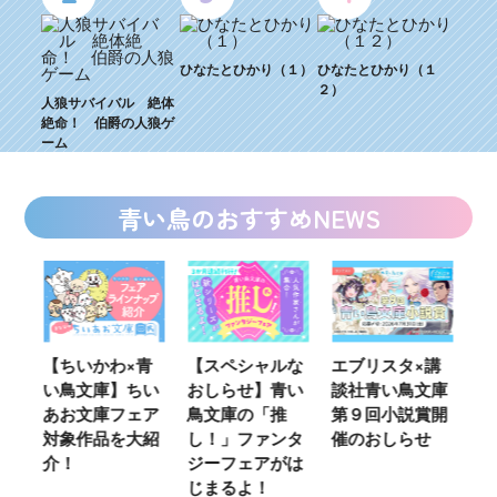
ひなたとひかり（１）
ひなたとひかり（１
２）
人狼サバイバル 絶体
絶命！ 伯爵の人狼ゲ
ーム
青い鳥のおすすめNEWS
ウ
【ちいかわ×青
【スペシャルな
エブリスタ×講
【
い鳥文庫】ちい
おしらせ】青い
談社青い鳥文庫
女
あお文庫フェア
鳥文庫の「推
第９回小説賞開
る
対象作品を大紹
し！」ファンタ
催のおしらせ
ミ
介！
ジーフェアがは
じまるよ！