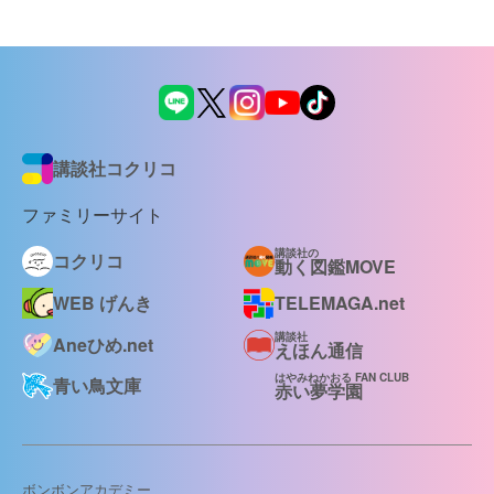
講談社コクリコ
ファミリーサイト
講談社の
コクリコ
動く図鑑MOVE
WEB げんき
TELEMAGA.net
講談社
Aneひめ.net
えほん通信
はやみねかおる FAN CLUB
青い鳥文庫
赤い夢学園
ボンボンアカデミー