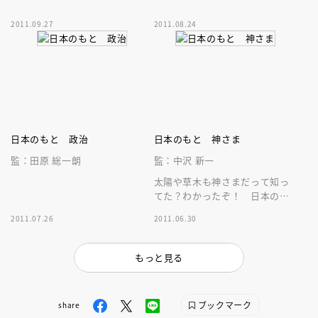
2011.09.27
2011.08.24
日本のもと 政治
日本のもと 神さま
監：田原 総一朗
監：中沢 新一
太陽や草木も神さまだって知っ
てた？わかったぞ！ 日本のな
りたち、今の日本、そして未来
2011.07.26
2011.06.30
のすがた
もっと見る
ブックマーク
share