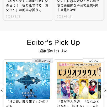
【わかりやすい動画付き】父
父の日に読みたい！パパ鳥た
の日に！ 折り紙で作る「お
ちの感動的な子育て生態4選
父さん」の簡単な折り方
｜図鑑MOVE
2026.05.17
2025.06.13
Editor’s Pick Up
編集部のおすすめ
講談社コクリコ
コクリコ
『神の蝶、舞う果て』公式サ
「竜が呼んだ娘」「ひなたと
イト
ひかり」「NO.６」……人気