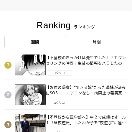
Ranking
ランキング
週間
月間
【不登校のきっかけは先生でした】「カウン
セリングの時間」生徒の情報をバラしたの
は…《第２話》
コクリコ
【お盆の帰省】“できる嫁“だった義妹が深夜
にSOS！ エアコンなし・肉禁止の義実家ル
ールに変化が…〈後編〉
コクリコ
【不登校から医学部へ】中２で成績はオール
１「昼夜逆転」したわが子を”夜遊び”に連れ
出した母の気づき