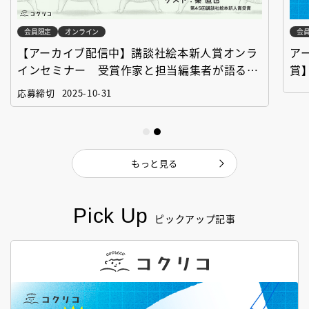
会員限定
オンライン
会
【アーカイブ配信中】講談社絵本新人賞オンラ
ア
インセミナー 受賞作家と担当編集者が語る
賞
「絵本創作実践講座」
作
応募締切
2025-10-31
もっと見る
Pick Up
ピックアップ記事