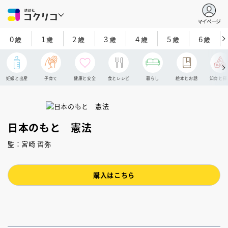
マイページ
0
1
2
3
4
5
6
歳
歳
歳
歳
歳
歳
歳
妊娠と出産
子育て
健康と安全
食とレシピ
暮らし
絵本とお話
知育と探
日本のもと 憲法
監：宮崎 哲弥
購入はこちら