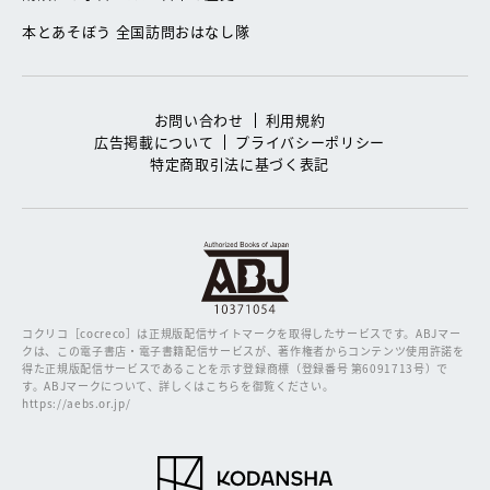
本とあそぼう 全国訪問おはなし隊
お問い合わせ
利用規約
広告掲載について
プライバシーポリシー
特定商取引法に基づく表記
コクリコ［cocreco］は正規版配信サイトマークを取得したサービスです。
ABJマー
クは、この電子書店・電子書籍配信サービスが、著作権者からコンテンツ使用許諾を
得た正規版配信サービスであることを示す登録商標（登録番号 第6091713号）で
す。ABJマークについて、詳しくはこちらを御覧ください。
https://aebs.or.jp/