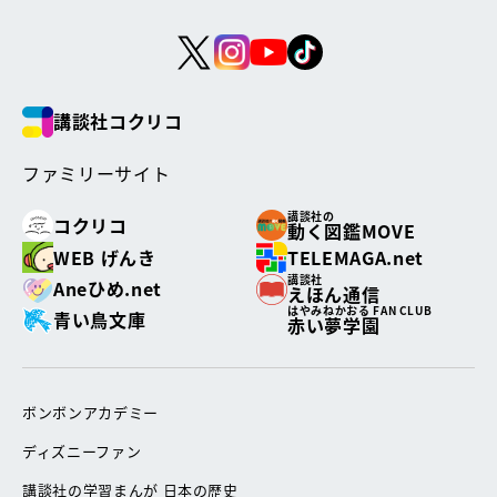
講談社コクリコ
ファミリーサイト
講談社の
コクリコ
動く図鑑MOVE
WEB げんき
TELEMAGA.net
講談社
Aneひめ.net
えほん通信
はやみねかおる FAN CLUB
青い鳥文庫
赤い夢学園
ボンボンアカデミー
ディズニーファン
講談社の学習まんが 日本の歴史