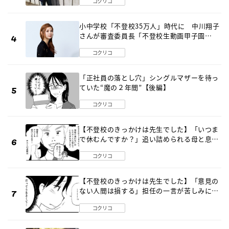
コクリコ
小中学校「不登校35万人」時代に 中川翔子
さんが審査委員長「不登校生動画甲子園
2026」が開催
コクリコ
「正社員の落とし穴」シングルマザーを待っ
ていた“魔の２年間”【後編】
コクリコ
【不登校のきっかけは先生でした】「いつま
で休むんですか？」追い詰められる母と息子
《第６話》
コクリコ
【不登校のきっかけは先生でした】「意見の
ない人間は損する」担任の一言が苦しみに…
《第１話》
コクリコ