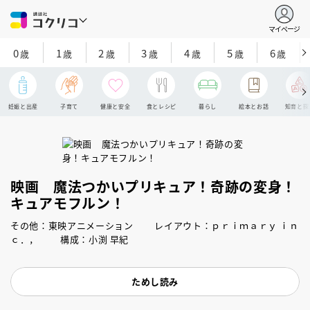
マイページ
0
1
2
3
4
5
6
歳
歳
歳
歳
歳
歳
歳
妊娠と出産
子育て
健康と安全
食とレシピ
暮らし
絵本とお話
知育と探
映画 魔法つかいプリキュア！奇跡の変身！
キュアモフルン！
その他：東映アニメーション レイアウト：ｐｒｉｍａｒｙ ｉｎ
ｃ．， 構成：小渕 早紀
ためし読み