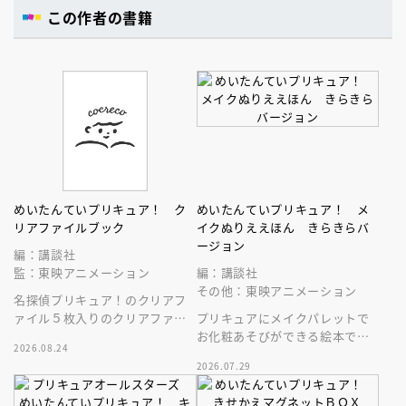
この作者の書籍
めいたんていプリキュア！ ク
めいたんていプリキュア！ メ
リアファイルブック
イクぬりええほん きらきらバ
ージョン
編：講談社
監：東映アニメーション
編：講談社
その他：東映アニメーション
名探偵プリキュア！のクリアフ
ァイル５枚入りのクリアファイ
プリキュアにメイクパレットで
ルブックです。
お化粧あそびができる絵本で
2026.08.24
す。表紙もきらきら、登場キャ
2026.07.29
ラクターもパワーアップの第二
弾です！