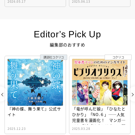
2026.05.17
2025.06.13
Editor’s Pick Up
編集部のおすすめ
講談社コクリコ
コクリコ
『神の蝶、舞う果て』公式サ
「竜が呼んだ娘」「ひなたと
イト
ひかり」「NO.６」……人気
児童書を漫画化！ マンガサ
イト『ビブリオシリウス』誕
2025.12.23
2025.03.28
生！