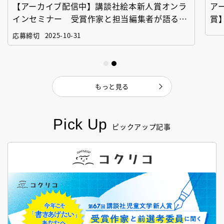
【アーカイブ配信中】講談社絵本新人賞オンラ
ア
インセミナー 受賞作家と担当編集者が語る
賞
「絵本創作実践講座」
作
応募締切
2025-10-31
もっと見る
Pick Up
ピックアップ記事