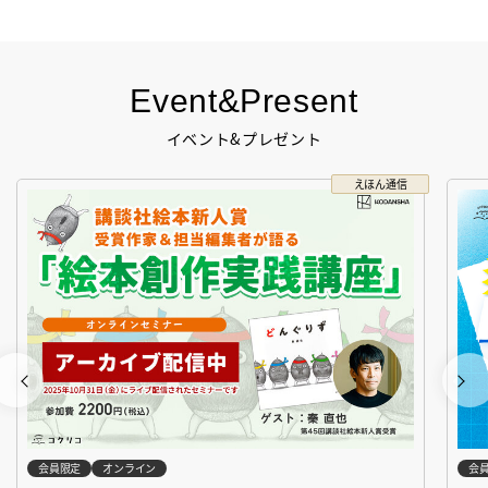
Event&Present
イベント&プレゼント
えほん通信
会員限定
オンライン
会