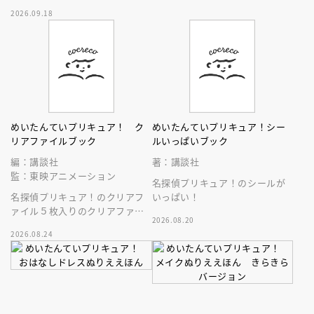
の１冊！ ここでしか見られな
2026.09.18
いプリキュアたちの情報がいっ
ぱい！
めいたんていプリキュア！ ク
めいたんていプリキュア！シー
リアファイルブック
ルいっぱいブック
編：講談社
著：講談社
監：東映アニメーション
名探偵プリキュア！のシールが
名探偵プリキュア！のクリアフ
いっぱい！
ァイル５枚入りのクリアファイ
2026.08.20
ルブックです。
2026.08.24