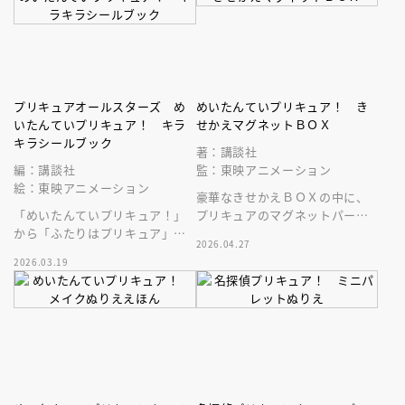
プリキュアオールスターズ め
めいたんていプリキュア！ き
いたんていプリキュア！ キラ
せかえマグネットＢＯＸ
キラシールブック
著：講談社
編：講談社
監：東映アニメーション
絵：東映アニメーション
豪華なきせかえＢＯＸの中に、
「めいたんていプリキュア！」
プリキュアのマグネットパーツ
から「ふたりはプリキュア」ま
が勢ぞろい！
2026.04.27
でのオールスターズが大集
2026.03.19
合！ 豪華なキラキラホロシー
ルがたっぷり！