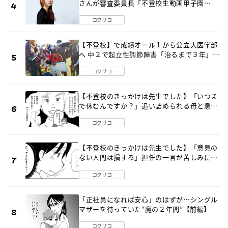
さんが審査委員長「不登校生動画甲子園
2026」が開催
コクリコ
【不登校】で成績オール１から公立大医学部
へ 中２で起立性調節障害「治るまで３年」の
診断 そのとき母は
コクリコ
【不登校のきっかけは先生でした】「いつま
で休むんですか？」追い詰められる母と息子
《第６話》
コクリコ
【不登校のきっかけは先生でした】「意見の
ない人間は損する」担任の一言が苦しみに…
《第１話》
コクリコ
「正社員になれば安心」のはずが…シングル
マザーを待っていた“魔の２年間”【前編】
コクリコ