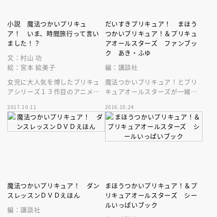
小説 魔法つかいプリキュ
だいすきプリキュア！ まほう
ア！ いま、時間旅行って言い
つかいプリキュア！＆プリキュ
ました！？
アオールスターズ ファンブッ
ク あき・ふゆ
文：村山 功
絵：宮本 絵美子
編：講談社
女児に大人気を博したプリキュ
魔法つかいプリキュア！とプリ
アシリーズ１３作目のアニメ
キュアオールスターズが一緒に
『魔法つかいプリキュア！』の
楽しめる１冊！ リンクルスト
2017.10.11
2016.10.24
小学生向けオリジナル小説で
ーン特別版も付録についてる
す。
よ！
魔法つかいプリキュア！ ダン
まほうつかいプリキュア！＆プ
スレッスンＤＶＤえほん
リキュアオールスターズ シー
ルいっぱいブック
編：講談社