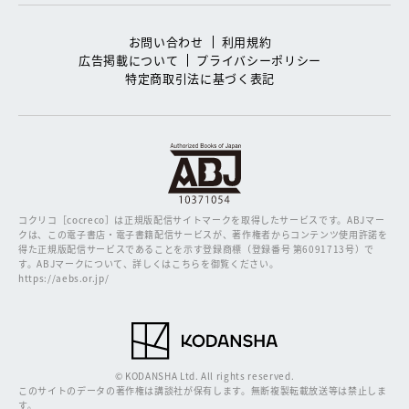
お問い合わせ
利用規約
広告掲載について
プライバシーポリシー
特定商取引法に基づく表記
コクリコ［cocreco］は正規版配信サイトマークを取得したサービスです。
ABJマー
クは、この電子書店・電子書籍配信サービスが、著作権者からコンテンツ使用許諾を
得た正規版配信サービスであることを示す登録商標（登録番号 第6091713号）で
す。ABJマークについて、詳しくはこちらを御覧ください。
https://aebs.or.jp/
© KODANSHA Ltd. All rights reserved.
このサイトのデータの著作権は講談社が保有します。無断複製転載放送等は禁止しま
す。