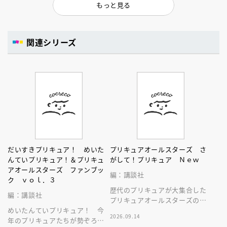
もっと見る
関連シリーズ
だいすきプリキュア！ めいた
プリキュアオールスターズ さ
んていプリキュア！＆プリキュ
がして！プリキュア Ｎｅｗ
アオールスターズ ファンブッ
編：講談社
ク ｖｏｌ．３
歴代のプリキュアが大集合した
編：講談社
プリキュアオールスターズのさ
めいたんていプリキュア！ 今
がしあそび絵本！ 貴重なイラ
2026.09.14
年のプリキュアたちが勢ぞろい
ストがいっぱいです！