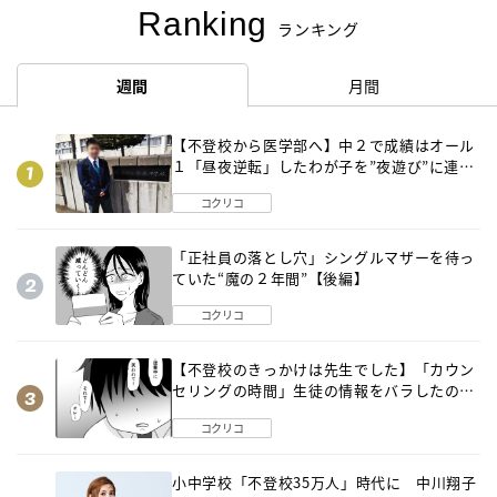
Ranking
ランキング
週間
月間
【不登校から医学部へ】中２で成績はオール
１「昼夜逆転」したわが子を”夜遊び”に連れ
出した母の気づき
コクリコ
「正社員の落とし穴」シングルマザーを待っ
ていた“魔の２年間”【後編】
コクリコ
【不登校のきっかけは先生でした】「カウン
セリングの時間」生徒の情報をバラしたの
は…《第２話》
コクリコ
小中学校「不登校35万人」時代に 中川翔子