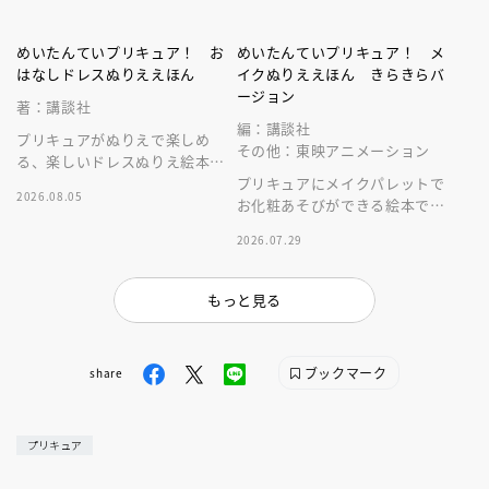
めいたんていプリキュア！ お
めいたんていプリキュア！ メ
はなしドレスぬりええほん
イクぬりええほん きらきらバ
ージョン
著：講談社
編：講談社
プリキュアがぬりえで楽しめ
その他：東映アニメーション
る、楽しいドレスぬりえ絵本で
す。あなただけのすてきな絵本
プリキュアにメイクパレットで
2026.08.05
を完成させてね！
お化粧あそびができる絵本で
す。表紙もきらきら、登場キャ
2026.07.29
ラクターもパワーアップの第二
弾です！
もっと見る
ブックマーク
share
プリキュア