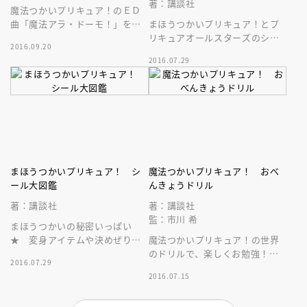
著：講談社
魔法つかいプリキュア！のＥＤ
曲「魔法アラ・ドーモ！」をダ
まほうつかいプリキュア！とプ
ンスレッスン☆ 本とＤＶＤ
リキュアオールスターズのシー
2016.09.20
で、誰でもダンスが覚えられち
ル絵本。お名前シールやきせか
2016.07.29
ゃう！
えシールなど、遊べる要素もい
っぱい！
まほうつかいプリキュア！ シ
魔法つかいプリキュア！ おべ
ール大図鑑
んきょうドリル
著：講談社
著：講談社
監：市川 希
まほうつかいの秘密いっぱい
★ 変身アイテムや決めぜりふ
魔法つかいプリキュア！の世界
など、シールをはって覚えちゃ
のドリルで、楽しくお勉強！
2016.07.29
おう♪
シール遊びや描く作業を通じ
2016.07.15
て、お子様の「考える力」を育
てます。