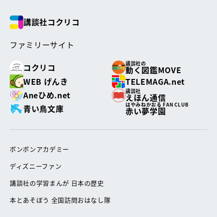
講談社コクリコ
ファミリーサイト
講談社の
コクリコ
動く図鑑MOVE
WEB げんき
TELEMAGA.net
講談社
Aneひめ.net
えほん通信
はやみねかおる FAN CLUB
青い鳥文庫
赤い夢学園
ボンボンアカデミー
ディズニーファン
講談社の学習まんが 日本の歴史
本とあそぼう 全国訪問おはなし隊