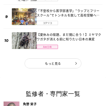
「不登校から医学部進学」“ラップとフリー
スクール”でトンネルを脱して高校受験へ
〔元野球少年の実話〕
コクリコ
【夏休みの宿題、まだ間に合う！】ミヤマク
ワガタが消える前に知りたい日本の異変
Aneひめ
もっと見る
監修者・専門家一覧
角野 栄子