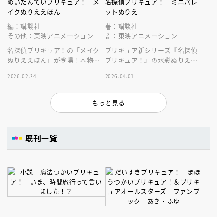
めいたんていプリキュア！ メ
名探偵プリキュア！ ミニパレ
イクぬりええほん
ットぬりえ
編：講談社
著：講談社
その他：東映アニメーション
監：東映アニメーション
名探偵プリキュア！の「メイク
プリキュア新シリーズ『名探偵
ぬりええほん」が登場！本物み
プリキュア！』の水彩ぬりえが
たいなメイクパレットでぬりえ
楽しめます！ぬりえシート２０
2026.02.24
2026.04.01
しちゃお！
枚＆水彩絵の具１２色と絵筆つ
き！
もっと見る
既刊一覧