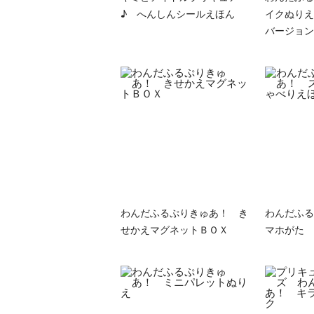
♪ へんしんシールえほん
イクぬりえ
バージョン
わんだふるぷりきゅあ！ き
わんだふる
せかえマグネットＢＯＸ
マホがた 