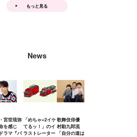
もっと見る
News
・宮世琉弥
「めちゃ×2イケ
歌舞伎俳優 中
「プリキュアは
俳優
命を感じ
てるッ！」のイ
村勘九郎流
20年前からジェ
汰「
ドラマ『パ
ラストレーター
「自分の道は自
ンダーを意識し
える