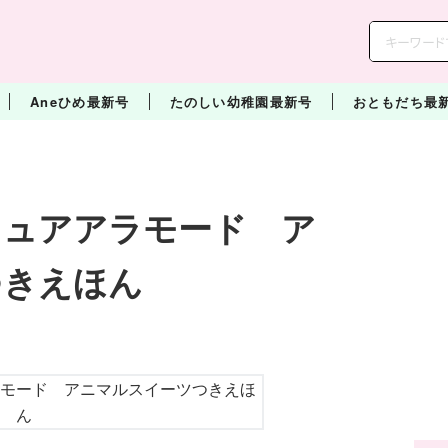
Aneひめ最新号
たのしい幼稚園最新号
おともだち最
キュアアラモード ア
つきえほん
ン