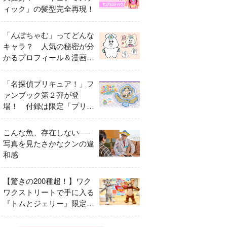
ィック」の髪型完全再現！
「んぽちゃむ」ってどんな
キャラ？ 人気の秘密が分
かるプロフィール＆漫画ま
とめ
「名探偵プリキュア！」フ
ァンブック第２弾が登
場！ 付録は限定「プリキ
ュアマコトジュエル キュ
アアルカナ・シャドウ ア
こんな魚、存在しない──
イスver.」 キュアエクレ
写真を見たさかなクンの違
ールを大特集！
和感
【驚きの200種超！】ワク
ワクストリートで手に入る
『トムとジェリー』限定グ
ッズ特集