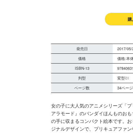
購
発売日
2017/05/
価格
価格:本体
ISBN-13
9784063
判型
変型ﾐﾆ
ページ数
34ページ
女の子に大人気のアニメシリーズ「プ
アラモード』のバンダイほんものおも
の手に収まるコンパクト絵本です。お
ジナルデザインで、プリキュアファン