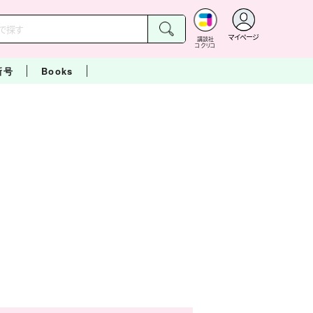
マイページ
講談社
コクリコ
新号
Books