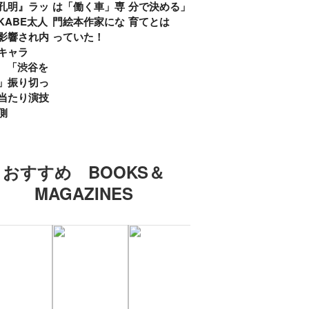
孔明』ラッ
は「働く車」専
分で決める」子
ていた」生みの
弟み
KABE太人
門絵本作家にな
育てとは
親・鷲尾天が男
したひ
影響され内
っていた！
女問わず伝えた
ラマ
キャラ
いこと
所』
? 「渋谷を
「お
」振り切っ
い」
当たり演技
側
おすすめ BOOKS＆
MAGAZINES