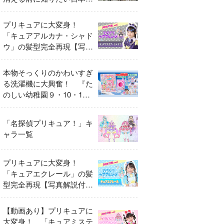
異変
プリキュアに大変身！
「キュアアルカナ・シャド
ウ」の髪型完全再現【写真
解説付き】
本物そっくりのかわいすぎ
る洗濯機に大興奮！ 『た
のしい幼稚園９・10・11
月号』だけのオリジナル付
録「プリキュア くるくる
「名探偵プリキュア！」キ
せんたくき」
ャラ一覧
プリキュアに大変身！
「キュアエクレール」の髪
型完全再現【写真解説付
き】
【動画あり】プリキュアに
大変身！ 「キュアミステ