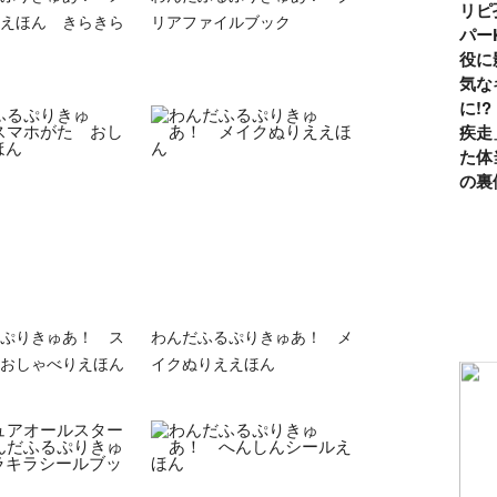
リピ
えほん きらきら
リアファイルブック
パー
役に
気な
に!
疾走
た体
の裏
ぷりきゅあ！ ス
わんだふるぷりきゅあ！ メ
おしゃべりえほん
イクぬりええほん