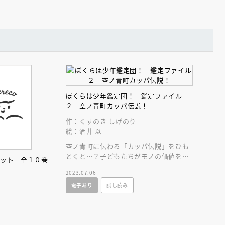
ぼくらは少年鑑定団！ 鑑定ファイル
えほん通信
２ 空ノ青町カッパ伝説！
作：くすのき しげのり
絵：酒井 以
空ノ青町に伝わる「カッパ伝説」をひも
とくと…？子どもたちがモノの価値を鑑
セット 全１０巻
定し、「本当に価値あるもの」に迫る新
2023.07.06
シリーズ第２巻！
電子あり
試し読み
ンライン
会員限定
オンライン
ブ配信中】講談社絵本新
アーカイブ配信中【第67回講