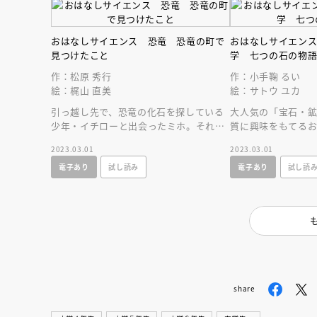
おはなしサイエンス 恐竜 恐竜の町で
おはなしサイエン
見つけたこと
学 七つの石の物
作：松原 秀行
作：小手鞠 るい
絵：梶山 直美
絵：サトウ ユカ
引っ越し先で、恐竜の化石を探している
大人気の「宝石・
少年・イチローと出会ったミホ。それか
質に興味をもてるお
らミホは、恐竜の不思議な魅力に惹かれ
の基礎と楽しく出会
2023.03.01
2023.03.01
はじめていく。
電子あり
試し読み
電子あり
試し読
share