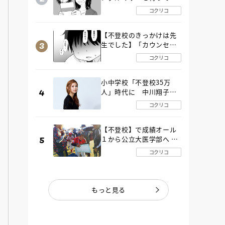
た“魔の２年間”【後編】
コクリコ
【不登校のきっかけは先
生でした】「カウンセリ
ングの時間」生徒の情報
コクリコ
をバラしたのは…《第２
話》
小中学校「不登校35万
人」時代に 中川翔子さ
んが審査委員長「不登校
コクリコ
生動画甲子園 2026」が開
催
【不登校】で成績オール
１から公立大医学部へ 中
２で起立性調節障害「治
コクリコ
るまで３年」の診断 その
とき母は
もっと見る