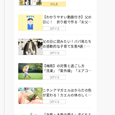
語」６選
げんき
【わかりやすい動画付き】父の
日に！ 折り紙で作る「お父さ
ん」の簡単な折り方
コクリコ
父の日に読みたい！パパ鳥たち
の感動的な子育て生態4選｜図
鑑MOVE
コクリコ
【梅雨】の対策と過ごし方
「洗濯」「紫外線」「エアコ
ン」「ゲリラ豪雨」…〔気象予
コクリコ
報士が完全ガイド〕
ニホンアマガエルはからだの色
が変わる！カエルの体のしくみ
から両生類の特ちょうまで図鑑
コクリコ
MOVEが解説！
「台風・大雨の備え」子どもと