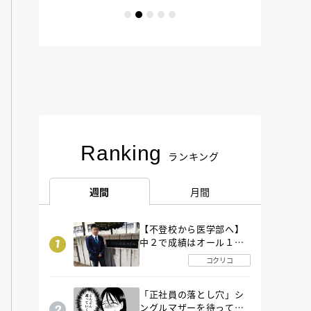
Ranking
ランキング
週間
月間
【不登校から医学部へ】
中２で成績はオール１
「昼夜逆転」したわが子
コクリコ
を”夜遊び”に連れ出した
母の気づき
「正社員の落とし穴」シ
ングルマザーを待ってい