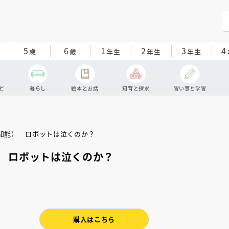
5
6
1
2
3
4
歳
歳
年生
年生
年生
ピ
暮らし
絵本とお話
知育と探求
習い事と学習
 ロボットは泣くのか？
購入はこちら