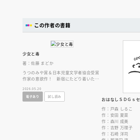
この作者の書籍
少女と毒
著：佐藤 まどか
うつのみや賞＆日本児童文学者協会受賞
作家の意欲作！ 新宿にたどり着いた家
出少女が、絶望から再生へと歩みだすリ
2026.05.20
アルストーリー。
電子あり
試し読み
おはなしＳＤＧｓ
作：戸森 しるこ
作：安田 夏菜
作：森川 成美
会員限定
オ
作：吉野 万理子
【アーカイ
作：石崎 洋司
作：那須田 淳