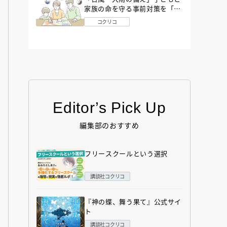
家族の命を守る事前対策を「防
災アドバイザー」が解説
コクリコ
Editor’s Pick Up
編集部のおすすめ
フリースクールという選択
講談社コクリコ
『神の蝶、舞う果て』公式サイ
ト
講談社コクリコ