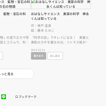
ス 鉱物・宝石の科
おはなしサイエンス 美容の科学 神永
語
くんは知っている
作：神戸 遥真
絵：藤本 たみこ
鉱物」の成り立ちや性
「科学の目」でキレイになる！ 美髪と
話とコラムで、科学
美肌のカギを握るのは、リトマス紙が青
い学べる一冊です。
くなったりする、理科で習った「水溶液
2023.02.01
の性質」だった！
み
電子あり
試し読み
もっと見る
ブックマーク