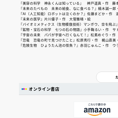
『美容の科学 神永くんは知っている』 神戸遥真・作 藤
『未来のたべもの 未来の給食、なに食べる？』楠木誠一郎
『AI（人工知能）ロボットは泣くのか？』佐藤まどか・作 
『未来の医学』片川優子・作 大管雅晴・絵
『バイオミメティクス（生物模倣技術）マンボウ、空を飛ぶ
『鉱物・宝石の科学 七つの石の物語』小手鞠るい・作 サ
『宇宙の未来 パパが宇宙へ行くなんて！』松素めぐり・作
『恐竜 恐竜の町で見つけたこと』松原秀行・作 梶山直美
『危険生物 ひょうたん池の怪魚？』赤羽じゅんこ・作 ウ
オンライン書店