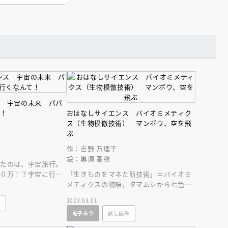
ス 宇宙の未来 パパ
て！
おはなしサイエンス バイオミメティク
ス（生物模倣技術） マンボウ、空を飛
ぶ
作：吉野 万理子
絵：黒須 高嶺
てたのは、宇宙旅行。
００万！？宇宙に行け
「生きものをマネた新技術」＝バイオミ
ことがよくわかる、宇
メティクスの物語。タマムシから七色に
輝くチョコレートが！マンボウから未来
2023.03.01
み
の飛行機が誕生！
電子あり
試し読み