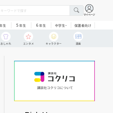
マイページ
5
6
中学生~
保護者向け
年生
年生
年生
おしゃれ
エンタメ
キャラクター
漫画