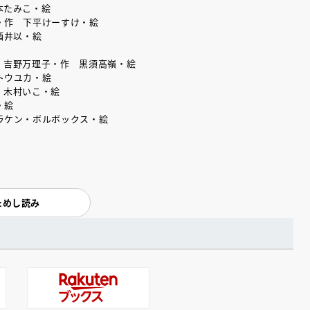
本たみこ・絵
・作 下平けーすけ・絵
酒井以・絵
』吉野万理子・作 黒須高嶺・絵
トウユカ・絵
 木村いこ・絵
・絵
ラケン・ボルボックス・絵
ためし読み