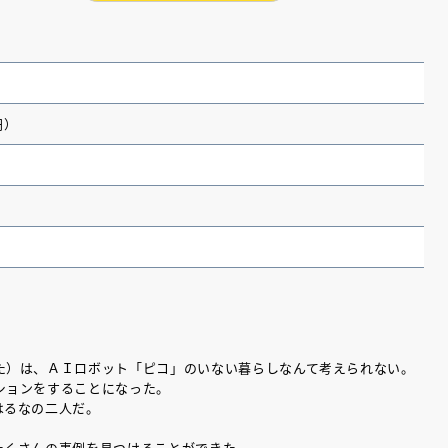
円）
（あさのあつこ）特設サ
フリースクールという選択
た）は、ＡＩロボット「ピコ」のいない暮らしなんて考えられない。
26年９月30日発売決定！
ションをすることになった。
はるなの二人だ。
2026.03.31
たくさんの事例を見つけることができた。