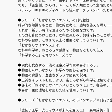
でも、「否定側」からは、ＡＩこそが人類にとって危険だと
ハラハラドキドキのディベートの結末は、クラスメイトたち
●シリーズ「おはなしサイエンス」の刊行趣旨
科学的な知識をもとに、論理的に考え、適切な答えを導く─
それは、新しい時代を生きるために必要な力です。
その力を身につけるには、理科に親しみ、興味を持つことが
理科の学習は、これまで以上に重要になってきています。
「おはなしサイエンス」は、
理科＝科学の、おどろきや感動を、物語をとおして伝え、
「科学する心」を育むシリーズです！
●現代を代表する一流の児童文学作家の書き下ろし。
●物語を味わいながら、科学への関心を深めます。
●物語の背景を、豊富なグラフや図表で説明。
●上質なイラストもたっぷり。楽しみながら科学を理解でき
●巻末の「おはなしサイエンスひとくちメモ」で、各巻のテ
本書は、主に環境を考慮した紙を使用しています。
●シリーズ「おはなしサイエンス」のラインナップ※刊行予
『遺伝子工学 光るマウスが未来を変える』 森川成美・作