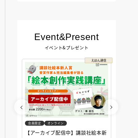
Event&Present
イベント&プレゼント
コクリコ
えほん通信
会員限定
オンライン
会員限定
談社児
【アーカイブ配信中】講談社絵本新
アーカ