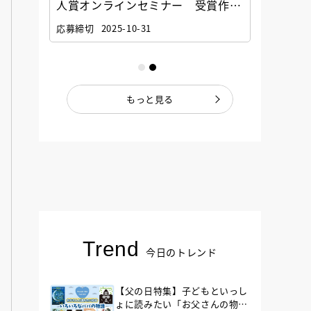
選考委
人賞オンラインセミナー 受賞作家
童文学
ナー」
と担当編集者が語る「絵本創作実践
員に聞
応募締切
2025-10-31
講座」
もっと見る
Trend
今日のトレンド
【父の日特集】子どもといっし
ょに読みたい「お父さんの物