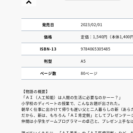
発売日
2023/02/01
価格
定価：1,540円（本体1,400
ISBN-13
9784065305485
判型
A5
ページ数
80ページ
【物語の概要】
「ＡＩ（人工知能）は人間の生活に必要なのかーー？」
『NO.６再会』
小学校のディベートの授業で、こんなお題が出された。
朝早く仕事に出かけて帰りも遅い父と二人暮らしの新（あら
イト ＃４ 20
だから、新は、もちろん「ＡＩ肯定側」としてプレゼンテー
仲間は小学生ゲームプログラマーの卓己と、プレゼン上手な
2025.02.17
調べていくうちに、「ＡＩ義手」や「ＡＩ医療診断」など、