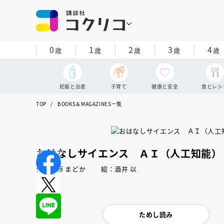
0
1
2
3
4
歳
歳
歳
歳
歳
妊娠と出産
子育て
健康と安全
食とレシ
TOP
BOOKS＆MAGAZINES一覧
おはなしサイエンス ＡＩ（人工知能）
作：佐藤 まどか 絵：酒井 以
ためし読み