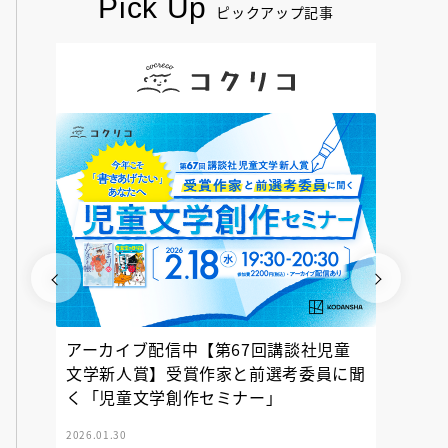
Pick Up
ピックアップ記事
アーカイブ配信中【第67回講談社児童
『神の
文学新人賞】受賞作家と前選考委員に聞
く「児童文学創作セミナー」
2026.01.30
2025.12.23