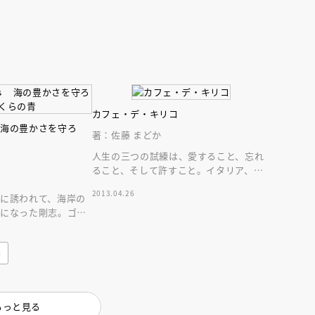
インセミナー 受賞作家
童文学新人賞】受賞作家と前
者が語る「絵本創作実践
員に聞く「児童文学創作セミ
5-10-31
カフェ・デ・キリコ
 海の豊かさを守ろ
著：佐藤 まどか
人生の三つの試練は、愛すること、忘れ
ること、そして許すこと。イタリア、ミ
ラノでカフェを営む霧子母娘の、許しと
2013.04.26
に誘われて、海岸の
絆の物語。
とになった剛志。ゴミ
、海の抱える問題に
み
もっと見る