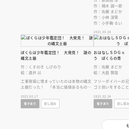
人賞オンラ
作：楠木 誠一郎
と担当編集
作：佐藤 まどか
応募締切
202
講座」
作：小林 深雪
作：小手鞠 るい
2021.03.24
ぼくらは少年鑑定団！ 大発見！ 謎の
おはなしＳＤＧｓ
縄文土器
う ぼくらの青
作：くすのき しげのり
作：佐藤 まどか
絵：酒井 以
絵：大庭 賢哉
工事現場に埋まっていたのは本物の縄文
フリーダイバーの兄
土器だった！ 「本当に価値あるもの」
ゴミ拾いをするこ
って何？ 子どもたちがモノの価値を鑑
の多さにあらためて
2022.02.17
2021.02.24
定する新シリーズ
気づきはじめる。
電子あり
試し読み
電子あり
試し読