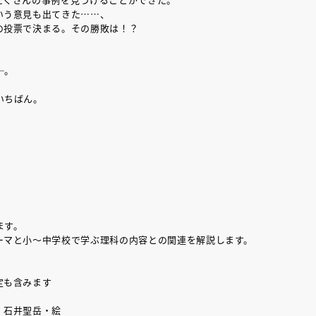
いう意見も出てきた……、
の投票で決まる。その勝敗は！？
─。
いちばん。
ます。
ーマと小～中学校で学ぶ理科の内容との関連を解説します。
定も含みます
 石井聖岳・絵