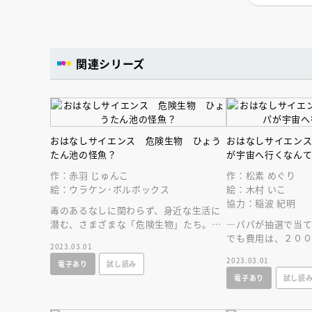
関連シリーズ
おはなしサイエンス 危険生物 ひょう
おはなしサイエン
たん池の怪魚？
が宇宙へ行くなん
作：赤羽 じゅんこ
作：松素 めぐり
絵：ウラケン･ボルボックス
絵：木村 いこ
協力：稲波 紀明
毒のあるなしに関わらず、身近な生活に
潜む、さまざまな「危険生物」たち。で
―パパが抽選で当
も待って。どうしてその生き物は危険な
でも費用は、２０
2023.03.01
の？
る時代が来ている
2023.03.01
電子あり
試し読み
宙好き必読の一冊
電子あり
試し読