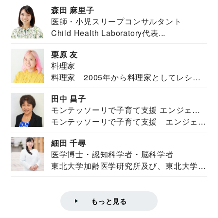
安全保障構想...
森田 麻里子
医師・小児スリープコンサルタント
Child Health Laboratory代表...
栗原 友
料理家
料理家 2005年から料理家としてレシピ
を紹介。東...
田中 昌子
モンテッソーリで子育て支援 エンジェル
モンテッソーリで子育て支援 エンジェル
ズハウス研究所所長
ズハウス研究...
細田 千尋
医学博士・認知科学者・脳科学者
東北大学加齢医学研究所及び、東北大学大
学院情報科学...
もっと見る