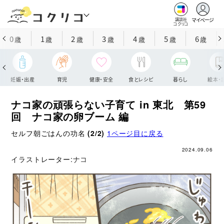
マイページ
講談社
コクリコ
0
1
2
3
4
5
6
歳
歳
歳
歳
歳
歳
歳
妊娠・出産
育児
健康・安全
食とレシピ
暮らし
絵本・
ナコ家の頑張らない子育て in 東北 第59
回 ナコ家の卵ブーム 編
セルフ朝ごはんの功名
(2/2)
1ページ目に戻る
2024.09.06
イラストレーター:
ナコ