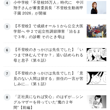
小中学校「不登校35万人」時代に 中川
翔子さんが審査委員長「不登校生動画甲
子園 2026」が開催
【不登校】で成績オール１から公立大医
学部へ 中２で起立性調節障害「治るま
で３年」の診断 そのとき母は
【不登校のきっかけは先生でした】「い
つまで休むんですか？」追い詰められる
母と息子《第６話》
【不登校のきっかけは先生でした】「意
見のない人間は損する」担任の一言が苦
しみに…《第１話》
「正社員になれば安心」のはずが…シン
グルマザーを待っていた“魔の２年
間”【前編】