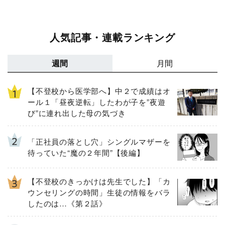
人気記事・連載ランキング
週間
月間
【不登校から医学部へ】中２で成績はオ
ール１「昼夜逆転」したわが子を”夜遊
び”に連れ出した母の気づき
「正社員の落とし穴」シングルマザーを
待っていた“魔の２年間”【後編】
【不登校のきっかけは先生でした】「カ
ウンセリングの時間」生徒の情報をバラ
したのは…《第２話》