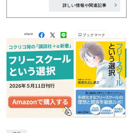
詳しい情報や関連記事
身。現在は、書籍や雑誌、広告のイラストから企業キ
ャラクターデザイン、エッセイ漫画執筆、雑貨やテキ
スタイルデザインも手がけている。ブログ、SNSでも
エッセイ漫画を公開中。 【著書】「ナコさんちの頑張
share
ブックマーク
らない家事」（KADOKAWA) ▼webサイト▼
https://nfsn66.net/ ▼ブログ▼
https://ameblo.jp/nacomusud/ ▼instagram▼
naco.nfsn66 ▼Twitter▼ @nfsn66