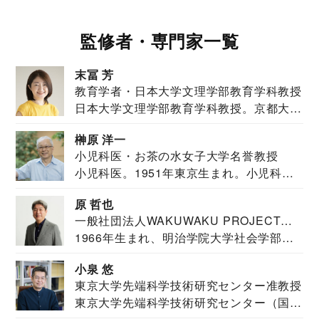
監修者・専門家一覧
末冨 芳
教育学者・日本大学文理学部教育学科教授
日本大学文理学部教育学科教授。京都大学
教育学部卒業...
榊原 洋一
小児科医・お茶の水女子大学名誉教授
小児科医。1951年東京生まれ。小児科
医。東京大学...
原 哲也
一般社団法人WAKUWAKU PROJECT
1966年生まれ、明治学院大学社会学部福
JAPAN代表・言語聴覚士・社会福祉士
祉学科卒業...
小泉 悠
東京大学先端科学技術研究センター准教授
東京大学先端科学技術研究センター（国際