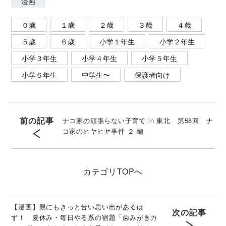
漫画
０歳
１歳
２歳
３歳
４歳
５歳
６歳
小学１年生
小学２年生
小学３年生
小学４年生
小学５年生
小学６年生
中学生〜
保護者向け
前の記事
ナコ家の頑張らない子育て in 東北 第58回 ナ
コ家のヒヤヒヤ事件 ２ 編
カテゴリ
TOPへ
【漫画】親にもきっと苦い思い出があるは
次の記事
ず！ 夏休み・毎日やる系の宿題「歯みがきカ