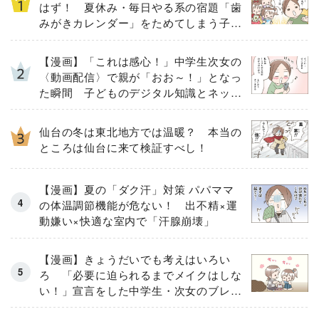
はず！ 夏休み・毎日やる系の宿題「歯
みがきカレンダー」をためてしまう子ど
もとその結末
【漫画】「これは感心！」中学生次女の
〈動画配信〉で親が「おお～！」となっ
た瞬間 子どものデジタル知識とネット
リテラシー教育の高さがスゴイ！
仙台の冬は東北地方では温暖？ 本当の
ところは仙台に来て検証すべし！
【漫画】夏の「ダク汗」対策 パパママ
の体温調節機能が危ない！ 出不精×運
動嫌い×快適な室内で「汗腺崩壊」
【漫画】きょうだいでも考えはいろい
ろ 「必要に迫られるまでメイクはしな
い！」宣言をした中学生・次女のブレな
い信念