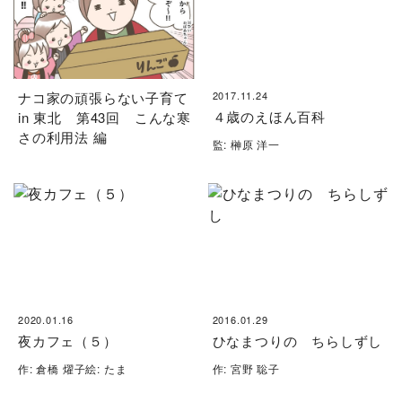
ナコ家の頑張らない子育て
2017.11.24
４歳のえほん百科
in 東北 第43回 こんな寒
さの利用法 編
監: 榊原 洋一
2020.01.16
2016.01.29
夜カフェ（５）
ひなまつりの ちらしずし
作: 倉橋 燿子絵: たま
作: 宮野 聡子