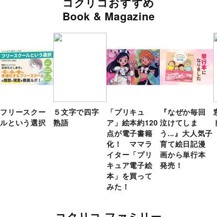
コクリコおすすめ
Book & Magazine
フリースクー
５文字で四字
「プリキュ
『なぜか毎回
ルという選択
熟語
ア」絵本約120
泣けてしま
点が電子書籍
う...』大人気子
化！ ママラ
育て絵日記漫
イター「プリ
画から単行本
キュア電子絵
発売！
本」を買って
みた！
コクリコ ファミリー