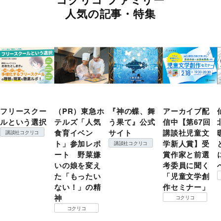
人気の記事・特集
フリースクー
（PR）東急ホ
『神の蝶、舞
アーカイブ配
ルという選択
テルズ「人気
う果て』公式
信中【第67回
食育イベン
サイト
講談社児童文
講談社コクリコ
ト」参加レポ
学新人賞】受
講談社コクリコ
ート 野菜嫌
賞作家と前選
いの娘を変え
考委員に聞く
た「もったい
「児童文学創
ない！」の精
作セミナー」
神
コクリコ
コクリコ