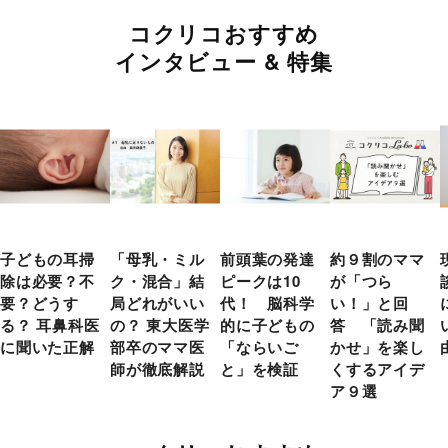
コクリコおすすめ
インタビュー & 特集
子どもの耳掃
「母乳・ミル
前頭葉の発達
約９割のママ
除は必要？不
ク・混合」結
ピークは10
が「つら
要？どうす
局どれがいい
代！ 脳科学
い！」と回
る？ 耳鼻科医
の？ 東大医学
的に子どもの
答 「読み聞
に聞いた正解
部卒のママ医
「ならいご
かせ」を楽し
師が徹底解説
と」を検証
くするアイデ
ア９選