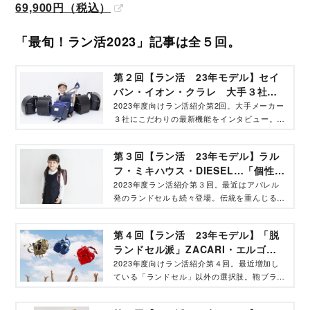
69,900円（税込）
「最旬！ラン活2023」記事は全５回。
第２回【ラン活 23年モデル】セイ
バン・イオン・クラレ 大手３社
は“収納力&背負いやすさ“を追求
2023年度向けラン活紹介第2回。大手メーカー
３社にこだわりの最新機能をインタビュー。こ
こ数年は「収納力」と「背負いやすさ」をいか
に追求するかがカギ。また、コロナ禍で変わり
第３回【ラン活 23年モデル】ラル
ゆくラン活の、各社のアプローチとは。
フ・ミキハウス・DIESEL…「個性派
ランドセル」が人気ブランドから
2023年度ラン活紹介第３回。最近はアパレル
発のランドセルも続々登場。伝統を重んじる正
続々！
統派デザインから、個性を全面に押し出したチ
ャレンジングなデザインまで、親子を虜にする
第４回【ラン活 23年モデル】「脱
5ブランドのアパレルランドセルを紹介。
ランドセル派」ZACARI・エルゴラ
ンセル・NuLANDが創る「新リュッ
2023年度向けラン活紹介第４回。最近増加し
ている「ランドセル」以外の選択肢。鞄ブラン
ク型」は “軽い、丈夫、安い”
ド４社にインタビュー。開発者の想いと、実際
に使用している親子のエピソードとは。