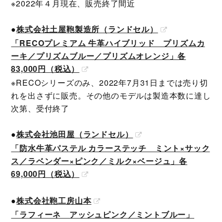
※2022年４月現在、販売終了間近
●
株式会社土屋鞄製造所（ランドセル）
「RECOプレミアム 牛革ハイブリッド プリズムカ
ーキ／プリズムブルー／プリズムオレンジ」各
83,000円（税込）
※RECOシリーズのみ、2022年7月31日までは売り切
れを出さずに販売。その他のモデルは製造本数に達し
次第、受付終了
●
株式会社池田屋（ランドセル）
「防水牛革パステル カラーステッチ ミント×サック
ス／ラベンダー×ピンク／ミルク×ベージュ」各
69,000円（税込）
●
株式会社鞄工房山本
「ラフィーネ アッシュピンク／ミントブルー」