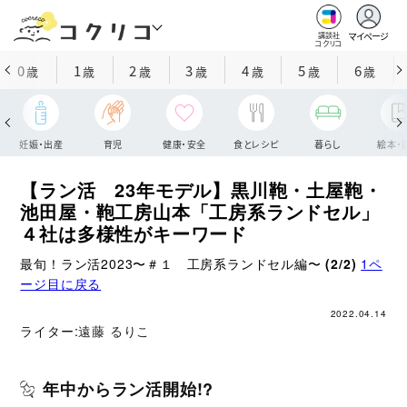
マイページ
講談社
コクリコ
0
1
2
3
4
5
6
歳
歳
歳
歳
歳
歳
歳
妊娠・出産
育児
健康・安全
食とレシピ
暮らし
絵本・
【ラン活 23年モデル】黒川鞄・土屋鞄・
池田屋・鞄工房山本「工房系ランドセル」
４社は多様性がキーワード
最旬！ラン活2023〜＃１ 工房系ランドセル編〜
(2/2)
1ペ
ージ目に戻る
2022.04.14
ライター:
遠藤 るりこ
年中からラン活開始!?