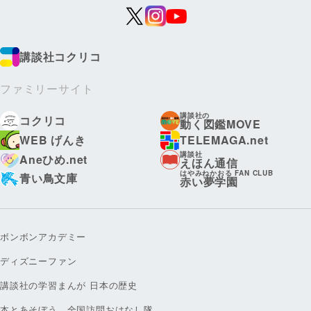
講談社コクリコ
ファミリーサイト
講談社の
コクリコ
動く図鑑MOVE
WEB げんき
TELEMAGA.net
講談社
Aneひめ.net
えほん通信
はやみねかおる FAN CLUB
青い鳥文庫
赤い夢学園
ボンボンアカデミー
ディズニーファン
講談社の学習まんが 日本の歴史
本とあそぼう 全国訪問おはなし隊