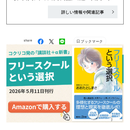
もを取り巻く社会問題についての取材・執筆を行って
詳しい情報や関連記事
いる。歌人・河野裕子さんの「しつかりと 飯を食はせ
て 陽にあてし ふとんにくるみて寝かす仕合せ」とい
う一首が、子育てのモットー。 https://lit.link/ruricoe
share
ブックマーク