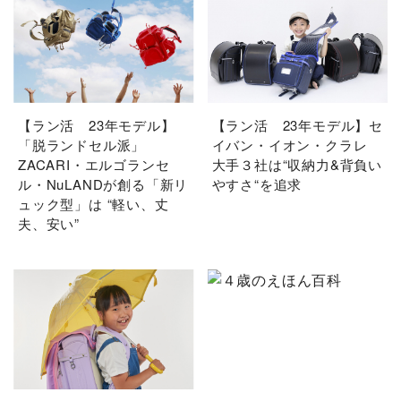
【ラン活 23年モデル】
【ラン活 23年モデル】セ
「脱ランドセル派」
イバン・イオン・クラレ
ZACARI・エルゴランセ
大手３社は“収納力&背負い
ル・NuLANDが創る「新リ
やすさ“を追求
ュック型」は “軽い、丈
夫、安い”