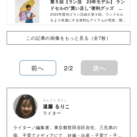
第５回【ラン活 23年モデル】 ラン
ドセルの“買い足し“便利グッズ 重
さ軽減〜PC対応で超快適！
2023年度向けラン活紹介第５回。ランドセル
をより快適にする便利なアイテムが増加。開発
するメーカーにインタビュー。重さや荷物対
策、新しく教材にくわわったタブレットを入れ
この記事の画像をもっと見る（全7枚）
るケース、除菌スプレーまで。
前へ
2/2
次へ
えんどう るりこ
遠藤 るりこ
ライター
ライター／編集者。東京都世田谷区在住、三兄弟の
母。子育てメディアにて、妊娠・出産・子育て・子ど