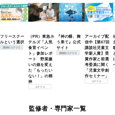
フリースクー
（PR）東急ホ
『神の蝶、舞
アーカイブ配
ルという選択
テルズ「人気
う果て』公式
信中【第67回
食育イベン
サイト
講談社児童文
講談社コクリコ
ト」参加レポ
学新人賞】受
講談社コクリコ
ート 野菜嫌
賞作家と前選
いの娘を変え
考委員に聞く
た「もったい
「児童文学創
ない！」の精
作セミナー」
神
コクリコ
コクリコ
監修者・専門家一覧