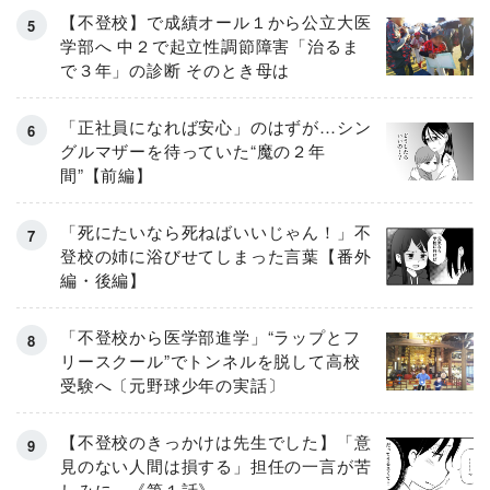
【不登校】で成績オール１から公立大医
学部へ 中２で起立性調節障害「治るま
で３年」の診断 そのとき母は
「正社員になれば安心」のはずが…シン
グルマザーを待っていた“魔の２年
間”【前編】
「死にたいなら死ねばいいじゃん！」不
登校の姉に浴びせてしまった言葉【番外
編・後編】
「不登校から医学部進学」“ラップとフ
リースクール”でトンネルを脱して高校
受験へ〔元野球少年の実話〕
【不登校のきっかけは先生でした】「意
見のない人間は損する」担任の一言が苦
しみに…《第１話》