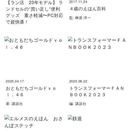
【ラン活 23年モデル】 ラ
2017.11.24
４歳のえほん百科
ンドセルの“買い足し“便利
グッズ 重さ軽減〜PC対応
監: 榊原 洋一
で超快適！
2023.04.17
2023.08.22
おともだちゴールドｖｏ
トランスフォーマーＦＡＮ
ｌ．４６
ＢＯＯＫ２０２３
著: 講談社
編: 講談社