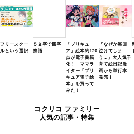
フリースクー
５文字で四字
「プリキュ
『なぜか毎回
ルという選択
熟語
ア」絵本約120
泣けてしま
点が電子書籍
う...』大人気子
化！ ママラ
育て絵日記漫
イター「プリ
画から単行本
キュア電子絵
発売！
本」を買って
みた！
コクリコ ファミリー
人気の記事・特集