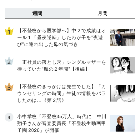
週間
月間
【不登校から医学部へ】中２で成績はオ
ール１「昼夜逆転」したわが子を”夜遊
び”に連れ出した母の気づき
「正社員の落とし穴」シングルマザーを
待っていた“魔の２年間”【後編】
【不登校のきっかけは先生でした】「カ
ウンセリングの時間」生徒の情報をバラ
したのは…《第２話》
小中学校「不登校35万人」時代に 中川
翔子さんが審査委員長「不登校生動画甲
子園 2026」が開催