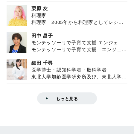
栗原 友
料理家
料理家 2005年から料理家としてレシピ
を紹介。東...
田中 昌子
モンテッソーリで子育て支援 エンジェル
モンテッソーリで子育て支援 エンジェル
ズハウス研究所所長
ズハウス研究...
細田 千尋
医学博士・認知科学者・脳科学者
東北大学加齢医学研究所及び、東北大学大
学院情報科学...
もっと見る