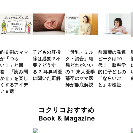
約９割のママ
子どもの耳掃
「母乳・ミル
前頭葉の発達
が「つら
除は必要？不
ク・混合」結
ピークは10
い！」と回
要？どうす
局どれがいい
代！ 脳科学
答 「読み聞
る？ 耳鼻科医
の？ 東大医学
的に子どもの
かせ」を楽し
に聞いた正解
部卒のママ医
「ならいご
くするアイデ
師が徹底解説
と」を検証
ア９選
コクリコおすすめ
Book & Magazine