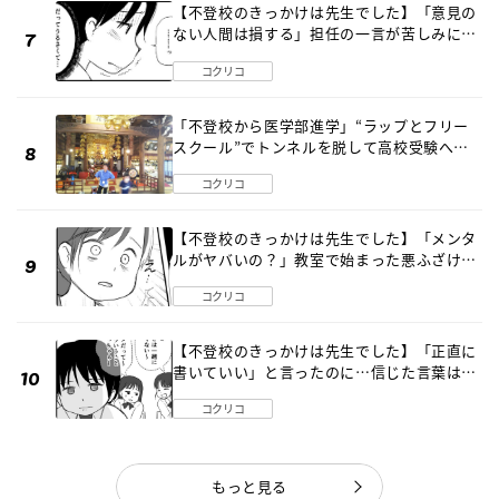
【不登校のきっかけは先生でした】「意見の
ない人間は損する」担任の一言が苦しみに…
《第１話》
コクリコ
「不登校から医学部進学」“ラップとフリー
スクール”でトンネルを脱して高校受験へ
〔元野球少年の実話〕
コクリコ
【不登校のきっかけは先生でした】「メンタ
ルがヤバいの？」教室で始まった悪ふざけ
《第３話》
コクリコ
【不登校のきっかけは先生でした】「正直に
書いていい」と言ったのに…信じた言葉は噓
だった《第４話》
コクリコ
もっと見る