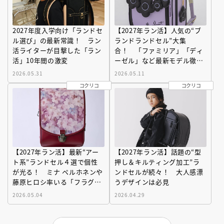
2027年度入学向け「ランドセ
【2027年ラン活】人気の“ブ
ル選び」の最新常識！ ラン
ランドランドセル”大集
活ライターが目撃した「ラン
合！ 「ファミリア」「ディ
活」10年間の激変
ーゼル」など最新モデル徹底
解説
2026.05.31
2026.05.11
コクリコ
コクリコ
【2027年ラン活】最新“アー
【2027年ラン活】話題の“型
ト系”ランドセル４選で個性
押し＆キルティング加工”ラ
が光る！ ミナ ペルホネンや
ンドセルが続々！ 大人感漂
藤原ヒロシ率いる「フラグメ
うデザインは必見
ントデザイン」コラボも！
2026.05.04
2026.04.29