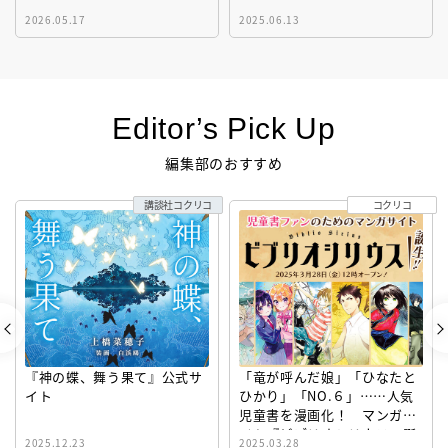
2026.05.17
2025.06.13
Editor’s Pick Up
編集部のおすすめ
講談社コクリコ
コクリコ
『神の蝶、舞う果て』公式サ
「竜が呼んだ娘」「ひなたと
イト
ひかり」「NO.６」……人気
児童書を漫画化！ マンガサ
イト『ビブリオシリウス』誕
2025.12.23
2025.03.28