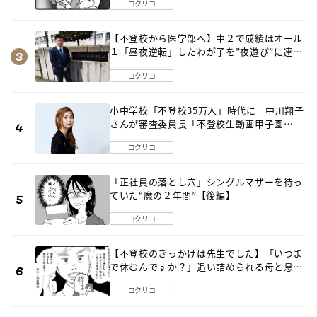
コクリコ
【不登校から医学部へ】中２で成績はオール
１「昼夜逆転」したわが子を”夜遊び”に連れ
出した母の気づき
コクリコ
小中学校「不登校35万人」時代に 中川翔子
さんが審査委員長「不登校生動画甲子園
2026」が開催
コクリコ
「正社員の落とし穴」シングルマザーを待っ
ていた“魔の２年間”【後編】
コクリコ
【不登校のきっかけは先生でした】「いつま
で休むんですか？」追い詰められる母と息子
《第６話》
コクリコ