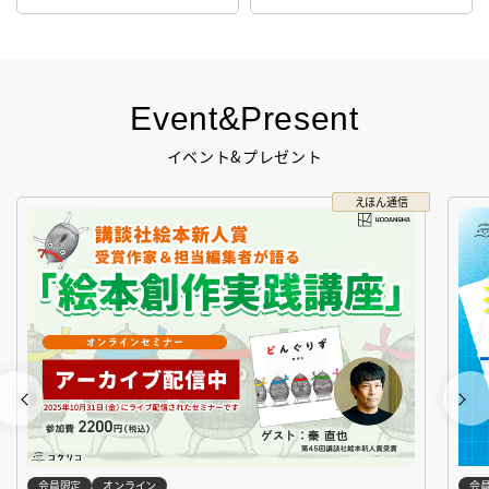
生！
Event&Present
イベント&プレゼント
えほん通信
会員限定
オンライン
会