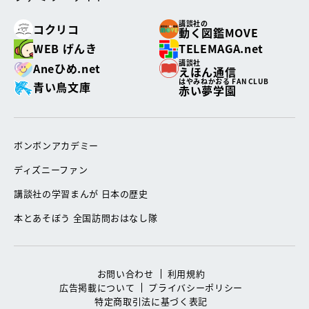
講談社の
コクリコ
動く図鑑MOVE
WEB げんき
TELEMAGA.net
講談社
Aneひめ.net
えほん通信
はやみねかおる FAN CLUB
青い鳥文庫
赤い夢学園
ボンボンアカデミー
ディズニーファン
講談社の学習まんが 日本の歴史
本とあそぼう 全国訪問おはなし隊
お問い合わせ
利用規約
広告掲載について
プライバシーポリシー
特定商取引法に基づく表記