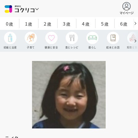
マイページ
0
1
2
3
4
5
6
歳
歳
歳
歳
歳
歳
歳
妊娠と出産
子育て
健康と安全
食とレシピ
暮らし
絵本とお話
知育と探