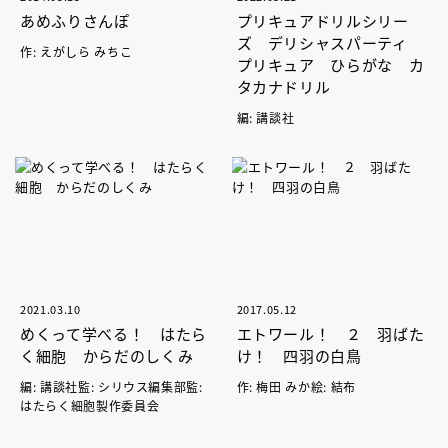
あめふりさんぽ
プリキュアドリルシリー
ズ デリシャスパーティ
作: えがしら みちこ
プリキュア ひらがな カ
タカナドリル
編: 講談社
2021.03.10
2017.05.12
めくって学べる！ はたら
エトワール！ ２ 羽ばた
く細胞 からだのしくみ
け！ 四羽の白鳥
編: 講談社監: シリウス編集部監:
作: 梅田 みか絵: 結布
はたらく細胞製作委員会