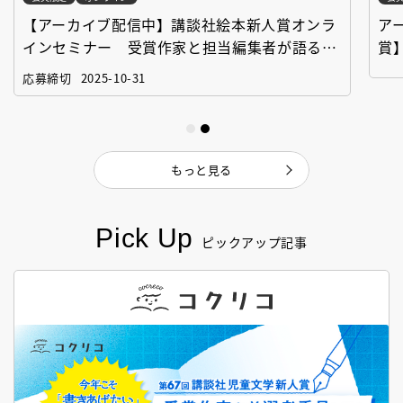
【アーカイブ配信中】講談社絵本新人賞オンラ
ア
インセミナー 受賞作家と担当編集者が語る
賞
「絵本創作実践講座」
作
応募締切
2025-10-31
もっと見る
Pick Up
ピックアップ記事